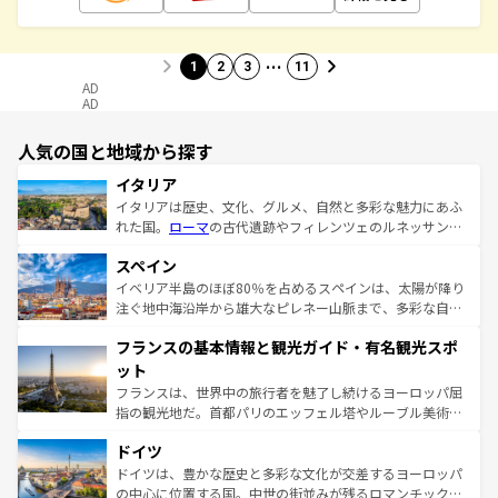
…
1
2
3
11
AD
AD
人気の国と地域から探す
イタリア
イタリアは歴史、文化、グルメ、自然と多彩な魅力にあふ
れた国。
ローマ
の古代遺跡やフィレンツェのルネッサンス
美術、ヴェネツィアの運河など、歴史あるスポットはもち
スペイン
ろん、トスカーナの美しい田園風景やアマルフィ海岸の絶
景など、自然景観も見逃せない。観光の合間には、本場の
イベリア半島のほぼ80％を占めるスペインは、太陽が降り
ピザやパスタなど、絶品のイタリア料理を堪能することも
注ぐ地中海沿岸から雄大なピレネー山脈まで、多彩な自然
できる。朝目覚めてから夜眠るまで、すべての瞬間を楽し
と文化が詰まったヨーロッパ屈指の旅行先だ。多様な地域
フランスの基本情報と観光ガイド・有名観光スポ
ませてくれるイタリアで、忘れられない旅をしてみよう！
文化が根付くこの国では、情熱的なフラメンコ、熱気あふ
なお、新着のイタリア情報は
コンテンツ一覧
を参照してほ
れる闘牛、そして美味しいタパスが生活の一部となってい
ット
しい。
る。首都マドリードの洗練された雰囲気や、バルセロナの
フランスは、世界中の旅行者を魅了し続けるヨーロッパ屈
アートに溢れた街角から、地方では古代ローマ遺跡や中世
指の観光地だ。首都パリのエッフェル塔やルーブル美術館
の城塞都市、穏やかなビーチリゾートまで多彩な表情を見
といった象徴的なスポットから、田舎町の古風な美しさま
せる。地方によって風土や気候が異なるスペインはその個
ドイツ
で、幅広い魅力が詰まっている。華麗な宮殿、歴史的な大
性で訪れる人を魅了する。 なお、新着のスペイン情報は
コ
聖堂、美しいビーチ、そして豊かな自然が、訪れる者を心
ドイツは、豊かな歴史と多彩な文化が交差するヨーロッパ
ンテンツ一覧
を参照してほしい。
から魅了する。また、フランスは美食の国としても知ら
の中心に位置する国。中世の街並みが残るロマンチック街