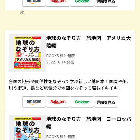
詳細を見る
AD
地球のなぞり方 旅地図 アメリカ大
陸編
BOOKS 旅と健康
2022.10.14 発売
各国の地形や関係性をなぞって学ぶ新しい地図本！国境や州、
川や街道、島など旅気分で地図をなぞって脳もイキイキ！
詳細を見る
地球のなぞり方 旅地図 ヨーロッパ
編
BOOKS 旅と健康