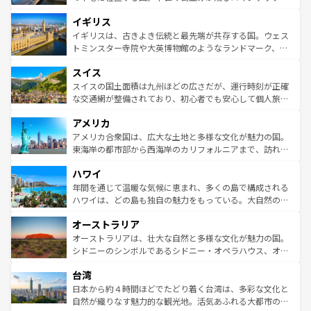
れ、フランス料理はユネスコ無形文化遺産にも登録されて
道から、未来を先取りするようなモダンな都市まで多様な
イギリス
いる。シャンパンの発祥地であるランス、プロヴァンスの
顔を持つこの国は、どこを歩いても飽きることがない。ベ
香り高いラベンダー畑など、多彩な楽しみ方が可能だ。さ
ルリンの文化的活気、バイエルン州のアルプスの絶景、そ
イギリスは、古きよき伝統と最先端が共存する国。ウェス
らに、パリ以外の地域にも魅力が溢れており、どの街角に
してライン川沿いのワイン畑といった風景は必見。ビール
トミンスター寺院や大英博物館のようなランドマーク、歴
も豊かな歴史と文化が息づいている。パリ以外の個性あふ
とソーセージを味わいながら地元の人と過ごす楽しい時間
史ある大学都市、美しい丘陵地帯や牧歌的な風景など、エ
れる地方に足を運ぶとそれぞれで全く異なる文化を体験で
スイス
は、お酒好きな人にはぜひ体験してほしい。 なお、新着の
リアごとに異なる魅力がある。また、優雅なアフタヌーン
きるだろう。 なお、新着のフランス情報は
コンテンツ一覧
ドイツ情報は
コンテンツ一覧
を参照してほしい。
ティー、ビール好きにはたまらない英国パブ、サッカー観
スイスの国土面積は九州ほどの広さだが、運行時刻が正確
を参照してほしい。
戦など、本場だからこそできる体験も豊富。イギリスを旅
な交通網が整備されており、初心者でも安心して個人旅行
して楽しみつくそう。 なお、新着のイギリス情報は
コンテ
を楽しめる。日本同様に時刻表どおりの旅が可能だ。中世
アメリカ
ンツ一覧
を参照してほしい。
の建物がそのまま残る町や、スイスならではのユニークな
博物館もあり、アルプス観光だけでなく町歩きも満喫する
アメリカ合衆国は、広大な土地と多様な文化が魅力の国。
ことができる。国民の所得が高いため物価も高いが、旅行
東海岸の都市部から西海岸のカリフォルニアまで、訪れる
者向けの交通パス提供のサービスもあり、うまく活用すれ
場所ごとに異なる風景と体験が待っている。ニューヨーク
ハワイ
ば市内交通費無料で観光を楽しむこともできる。 なお、新
のような巨大都市は、観光、ショッピング、エンターテイ
着のスイス情報は
コンテンツ一覧
を参照してほしい。
ンメントが詰まった刺激的なスポットだ。一方、アメリカ
年間を通じて温暖な気候に恵まれ、多くの島で構成される
西部には大自然が広がり、グランドキャニオンやイエロー
ハワイは、どの島も独自の魅力をもっている。大自然の神
ストーン国立公園といった絶景が堪能できる。さらに、南
秘を感じたいなら、火山が生み出した壮大な景観を誇るハ
オーストラリア
部のニューオーリンズでは、音楽と美食が融合した独特の
ワイ島は見逃せない。また、定番の観光地といえばオアフ
文化が魅力。旅行者はアメリカの各地域で異なる魅力を楽
島だが、静かな自然を求めるならマウイ島やカウアイ島が
オーストラリアは、壮大な自然と多様な文化が魅力の国。
しみながら、その多様性と豊かな歴史を感じることができ
おすすめ。エメラルドグリーンに輝く海をはじめ、豊かな
シドニーのシンボルであるシドニー・オペラハウス、オー
るだろう。車でのロードトリップや列車の旅も、アメリカ
文化や歴史が息づいている。「アロハスピリット」と呼ば
ストラリア東海岸北部に広がる大サンゴ礁地帯グレートバ
ならではの贅沢な旅のスタイルだ。 なお、新着のアメリカ
台湾
れるおもてなしの心で訪れる人々を迎えてくれるハワイの
リアリーフや大陸中央部にそびえるウルル（エアーズロッ
情報は
コンテンツ一覧
を参照してほしい。
人々、おいしいローカルフードやハワイアンミュージッ
ク）、タスマニアの美しい原生林やケアンズの熱帯雨林な
日本から約４時間ほどでたどり着く台湾は、多彩な文化と
ク、伝統的なフラダンスなど、すべてがハワイの魅力を彩
ど、見どころがたくさん。また、カフェやワイン、オージ
自然が織りなす魅力的な観光地。活気あふれる大都市の台