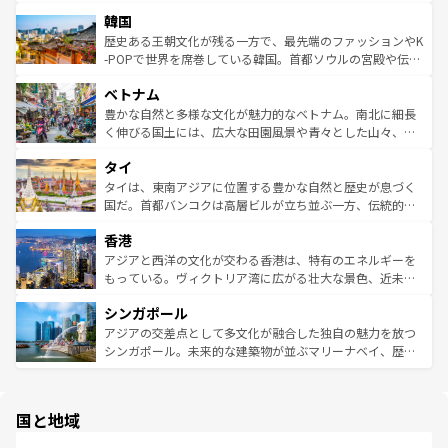
っている。訪れるたびに新しい発見と感動が待っているハ
ービーフなどの食文化も豊かで、美味しいものであふれて
北やノスタルジックな町並みが人気な九份（ジォウフェ
ワイを、存分に味わってほしい。 なお、新着のハワイ情報
韓国
いる。アクティビティも充実しており、サーフィンやダイ
ン）、静ひつな山岳地帯である台湾東部など、都市の喧騒
は
コンテンツ一覧
を参照してほしい。
ビング、ハイキングなど、アウトドア好きにはたまらな
と山間の静けさが共存しており、訪れる人に新しい発見と
歴史ある王朝文化が残る一方で、最先端のファッションやK
い。オーストラリアの多彩な魅力を存分に味わいつくそ
驚きをもたらしてくれる。また、奥深い台湾の食文化も魅
-POPで世界を席巻している韓国。首都ソウルの宮殿や伝統
う。 なお、新着のオーストラリア情報は
コンテンツ一覧
を
力で、夜市などの屋台グルメから高級料理、ヘルシーで美
家屋が並ぶエリアでは韓国の歴史と文化に浸ることがで
参照してほしい。
ベトナム
容にもいいと評判のスイーツなど、バラエティ豊かな料理
き、地方に足を延ばせば四季折々の自然美を楽しむことが
が味わえる。 なお、新着の台湾情報は
コンテンツ一覧
を参
できる。そして、キムチや焼肉、絶品のストリートフード
豊かな自然と多様な文化が魅力的なベトナム。南北に細長
照してほしい。
まで、さまざまな韓国料理が待っている。夜には、韓国な
く伸びる国土には、広大な田園風景や青々とした山々、世
らではのナイトライフも堪能できる。あたたかいホスピタ
界遺産に登録された壮大な自然景観が点在し、都市部では
タイ
リティに包まれながら、韓国の多彩な魅力を心ゆくまで味
急速な発展と共に伝統が息づく。ハノイの古い町並みやホ
わってみてほしい。 なお、新着の韓国情報は
コンテンツ一
ーチミン市のフランス統治時代の建物も、独特の雰囲気を
タイは、東南アジアに位置する豊かな自然と歴史が息づく
覧
を参照してほしい。
醸し出している。また、バラエティの豊かさとおいしさで
国だ。首都バンコクは高層ビルが立ち並ぶ一方、伝統的な
世界中の食通を魅了してやまないベトナム料理も魅力のひ
寺院や市場がいたるところに点在し、古きよき文化と現代
香港
とつ。フォーやバインミー、ベトナムコーヒーなどは、ぜ
の活気が交差している。北部ではチェンマイなどの山岳地
ひ現地で味わいたい。どの地域を訪れてもあたたかい人々
帯で自然と触れ合い、南部ではプーケットやクラビの美し
アジアと西洋の文化が交わる香港は、特有のエネルギーを
が旅行者を迎えてくれるので、きっと忘れられない旅にな
いビーチでリゾート気分を楽しむことができる。タイ料理
もっている。ヴィクトリア湾に広がる壮大な景色、近未来
るはずだ。 なお、新着のベトナム情報は
コンテンツ一覧
を
は世界的に有名で、屋台から高級レストランまで味覚を刺
的なアートスポット、そして歴史と現代が融合した町並
参照してほしい。
シンガポール
激する。気候は一年中温暖で、どの季節にも異なる楽しみ
み、どこを訪れても感動するはず。観光スポットが密集し
が待っている。親しみやすいタイの人々、仏教を中心とし
ており、効率よく見どころを回れるのも魅力。息をのむよ
アジアの交差点として多文化が融合した独自の魅力を放つ
た文化、そして多様な観光資源が、訪れる旅人を魅了し続
うな絶景から文化的な体験まで、香港を存分に楽しみ尽く
シンガポール。未来的な建築物が並ぶマリーナベイ、歴史
ける。 なお、新着のタイ情報は
コンテンツ一覧
を参照して
そう。 なお、新着の香港情報は
コンテンツ一覧
を参照して
と伝統を感じられるエスニックタウン、多数の緑豊かな公
ほしい。
ほしい。
園や自然保護区など、自然が調和した近代的な景観と文化
の多様性あふれるカラフルな町は、どこを歩いても新しい
国と地域
発見がある。さらに、治安のよさや充実した公共交通機関
も、旅行者にとっては魅力的なポイント。グルメも豊富