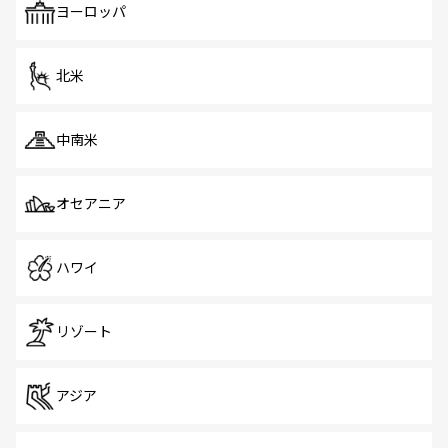
で、ホーカーズは地元の風情を楽しめる外せないスポット
ヨーロッパ
だ。訪れる人を飽きさせないシンガポールで、多様な魅力
を体感しよう。 なお、新着のシンガポール情報は
コンテン
ツ一覧
を参照してほしい。
北米
中南米
オセアニア
ハワイ
リゾート
アジア