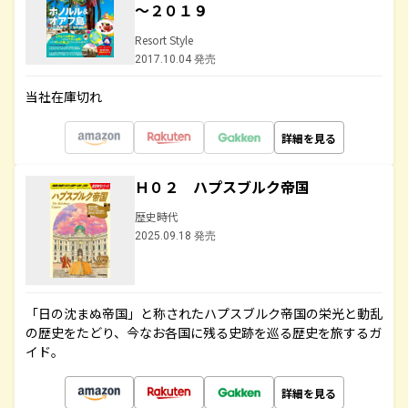
～２０１９
Resort Style
2017.10.04 発売
当社在庫切れ
詳細を見る
Ｈ０２ ハプスブルク帝国
歴史時代
2025.09.18 発売
「日の沈まぬ帝国」と称されたハプスブルク帝国の栄光と動乱
の歴史をたどり、今なお各国に残る史跡を巡る歴史を旅するガ
イド。
詳細を見る