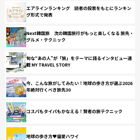
エアラインランキング 読者の投票をもとにランキン
グ形式で発表
Next韓国旅 次の韓国旅行がもっと楽しくなる 旅先・
グルメ・テクニック
旬な“あの人”が「旅」をテーマに語るインタビュー連
載 MY TRAVEL STORY
今、こんな旅がしてみたい！地球の歩き方が選ぶ2026
年絶対行くべき旅先30
コスパもタイパもかなえる！賢者の旅テクニック
地球の歩き方♥偏愛ハワイ