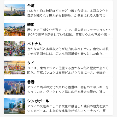
ストラリア東海岸北部に広がる大サンゴ礁地帯グレートバ
情報は
コンテンツ一覧
を参照してほしい。
人々、おいしいローカルフードやハワイアンミュージッ
台湾
リアリーフや大陸中央部にそびえるウルル（エアーズロッ
ク、伝統的なフラダンスなど、すべてがハワイの魅力を彩
ク）、タスマニアの美しい原生林やケアンズの熱帯雨林な
日本から約４時間ほどでたどり着く台湾は、多彩な文化と
っている。訪れるたびに新しい発見と感動が待っているハ
ど、見どころがたくさん。また、カフェやワイン、オージ
自然が織りなす魅力的な観光地。活気あふれる大都市の台
ワイを、存分に味わってほしい。 なお、新着のハワイ情報
ービーフなどの食文化も豊かで、美味しいものであふれて
北やノスタルジックな町並みが人気な九份（ジォウフェ
は
コンテンツ一覧
を参照してほしい。
韓国
いる。アクティビティも充実しており、サーフィンやダイ
ン）、静ひつな山岳地帯である台湾東部など、都市の喧騒
ビング、ハイキングなど、アウトドア好きにはたまらな
と山間の静けさが共存しており、訪れる人に新しい発見と
歴史ある王朝文化が残る一方で、最先端のファッションやK
い。オーストラリアの多彩な魅力を存分に味わいつくそ
驚きをもたらしてくれる。また、奥深い台湾の食文化も魅
-POPで世界を席巻している韓国。首都ソウルの宮殿や伝統
う。 なお、新着のオーストラリア情報は
コンテンツ一覧
を
力で、夜市などの屋台グルメから高級料理、ヘルシーで美
家屋が並ぶエリアでは韓国の歴史と文化に浸ることがで
参照してほしい。
ベトナム
容にもいいと評判のスイーツなど、バラエティ豊かな料理
き、地方に足を延ばせば四季折々の自然美を楽しむことが
が味わえる。 なお、新着の台湾情報は
コンテンツ一覧
を参
できる。そして、キムチや焼肉、絶品のストリートフード
豊かな自然と多様な文化が魅力的なベトナム。南北に細長
照してほしい。
まで、さまざまな韓国料理が待っている。夜には、韓国な
く伸びる国土には、広大な田園風景や青々とした山々、世
らではのナイトライフも堪能できる。あたたかいホスピタ
界遺産に登録された壮大な自然景観が点在し、都市部では
タイ
リティに包まれながら、韓国の多彩な魅力を心ゆくまで味
急速な発展と共に伝統が息づく。ハノイの古い町並みやホ
わってみてほしい。 なお、新着の韓国情報は
コンテンツ一
ーチミン市のフランス統治時代の建物も、独特の雰囲気を
タイは、東南アジアに位置する豊かな自然と歴史が息づく
覧
を参照してほしい。
醸し出している。また、バラエティの豊かさとおいしさで
国だ。首都バンコクは高層ビルが立ち並ぶ一方、伝統的な
世界中の食通を魅了してやまないベトナム料理も魅力のひ
寺院や市場がいたるところに点在し、古きよき文化と現代
香港
とつ。フォーやバインミー、ベトナムコーヒーなどは、ぜ
の活気が交差している。北部ではチェンマイなどの山岳地
ひ現地で味わいたい。どの地域を訪れてもあたたかい人々
帯で自然と触れ合い、南部ではプーケットやクラビの美し
アジアと西洋の文化が交わる香港は、特有のエネルギーを
が旅行者を迎えてくれるので、きっと忘れられない旅にな
いビーチでリゾート気分を楽しむことができる。タイ料理
もっている。ヴィクトリア湾に広がる壮大な景色、近未来
るはずだ。 なお、新着のベトナム情報は
コンテンツ一覧
を
は世界的に有名で、屋台から高級レストランまで味覚を刺
的なアートスポット、そして歴史と現代が融合した町並
参照してほしい。
シンガポール
激する。気候は一年中温暖で、どの季節にも異なる楽しみ
み、どこを訪れても感動するはず。観光スポットが密集し
が待っている。親しみやすいタイの人々、仏教を中心とし
ており、効率よく見どころを回れるのも魅力。息をのむよ
アジアの交差点として多文化が融合した独自の魅力を放つ
た文化、そして多様な観光資源が、訪れる旅人を魅了し続
うな絶景から文化的な体験まで、香港を存分に楽しみ尽く
シンガポール。未来的な建築物が並ぶマリーナベイ、歴史
ける。 なお、新着のタイ情報は
コンテンツ一覧
を参照して
そう。 なお、新着の香港情報は
コンテンツ一覧
を参照して
と伝統を感じられるエスニックタウン、多数の緑豊かな公