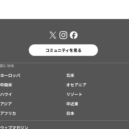
コミュニティを見る
国と地域
ヨーロッパ
北米
中南米
オセアニア
ハワイ
リゾート
アジア
中近東
アフリカ
日本
ウェブマガジン