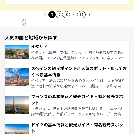
…
1
2
3
16
AD
AD
人気の国と地域から探す
イタリア
イタリアは歴史、文化、グルメ、自然と多彩な魅力にあふ
れた国。
ローマ
の古代遺跡やフィレンツェのルネッサンス
美術、ヴェネツィアの運河など、歴史あるスポットはもち
スペインの観光ポイントと人気スポット・知ってお
ろん、トスカーナの美しい田園風景やアマルフィ海岸の絶
景など、自然景観も見逃せない。観光の合間には、本場の
くべき基本情報
ピザやパスタなど、絶品のイタリア料理を堪能することも
イベリア半島のほぼ80％を占めるスペインは、太陽が降り
できる。朝目覚めてから夜眠るまで、すべての瞬間を楽し
注ぐ地中海沿岸から雄大なピレネー山脈まで、多彩な自然
ませてくれるイタリアで、忘れられない旅をしてみよう！
と文化が詰まったヨーロッパ屈指の旅行先だ。多様な地域
なお、新着のイタリア情報は
コンテンツ一覧
を参照してほ
フランスの基本情報と観光ガイド・有名観光スポ
文化が根付くこの国では、情熱的なフラメンコ、熱気あふ
しい。
れる闘牛、そして美味しいタパスが生活の一部となってい
ット
る。首都マドリードの洗練された雰囲気や、バルセロナの
フランスは、世界中の旅行者を魅了し続けるヨーロッパ屈
アートに溢れた街角から、地方では古代ローマ遺跡や中世
指の観光地だ。首都パリのエッフェル塔やルーブル美術館
の城塞都市、穏やかなビーチリゾートまで多彩な表情を見
といった象徴的なスポットから、田舎町の古風な美しさま
せる。地方によって風土や気候が異なるスペインはその個
ドイツの基本情報と観光ガイド・有名観光スポッ
で、幅広い魅力が詰まっている。華麗な宮殿、歴史的な大
性で訪れる人を魅了する。 なお、新着のスペイン情報は
コ
聖堂、美しいビーチ、そして豊かな自然が、訪れる者を心
ト