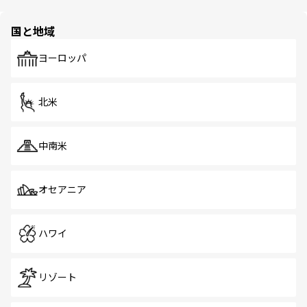
ほしい。
ほしい。
園や自然保護区など、自然が調和した近代的な景観と文化
の多様性あふれるカラフルな町は、どこを歩いても新しい
国と地域
発見がある。さらに、治安のよさや充実した公共交通機関
も、旅行者にとっては魅力的なポイント。グルメも豊富
で、ホーカーズは地元の風情を楽しめる外せないスポット
ヨーロッパ
だ。訪れる人を飽きさせないシンガポールで、多様な魅力
を体感しよう。 なお、新着のシンガポール情報は
コンテン
ツ一覧
を参照してほしい。
北米
中南米
オセアニア
ハワイ
リゾート