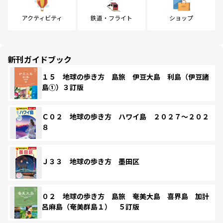
アクティビティ
鉄道・フライト
ショップ
新刊ガイドブック
１５ 地球の歩き方 島旅 伊豆大島 利島（伊豆諸
島①）３訂版
Ｃ０２ 地球の歩き方 ハワイ島 ２０２７～２０２
８
Ｊ３３ 地球の歩き方 墨田区
０２ 地球の歩き方 島旅 奄美大島 喜界島 加計
呂麻島（奄美群島１） ５訂版