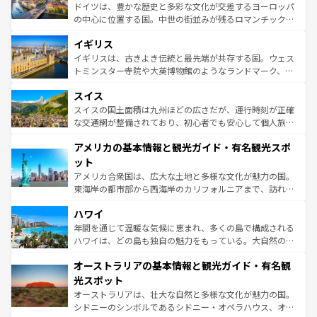
ンテンツ一覧
を参照してほしい。
から魅了する。また、フランスは美食の国としても知ら
ドイツは、豊かな歴史と多彩な文化が交差するヨーロッパ
れ、フランス料理はユネスコ無形文化遺産にも登録されて
の中心に位置する国。中世の街並みが残るロマンチック街
いる。シャンパンの発祥地であるランス、プロヴァンスの
道から、未来を先取りするようなモダンな都市まで多様な
香り高いラベンダー畑など、多彩な楽しみ方が可能だ。さ
イギリス
顔を持つこの国は、どこを歩いても飽きることがない。ベ
らに、パリ以外の地域にも魅力が溢れており、どの街角に
ルリンの文化的活気、バイエルン州のアルプスの絶景、そ
イギリスは、古きよき伝統と最先端が共存する国。ウェス
も豊かな歴史と文化が息づいている。パリ以外の個性あふ
してライン川沿いのワイン畑といった風景は必見。ビール
トミンスター寺院や大英博物館のようなランドマーク、歴
れる地方に足を運ぶとそれぞれで全く異なる文化を体験で
とソーセージを味わいながら地元の人と過ごす楽しい時間
史ある大学都市、美しい丘陵地帯や牧歌的な風景など、エ
きるだろう。 なお、新着のフランス情報は
コンテンツ一覧
スイス
は、お酒好きな人にはぜひ体験してほしい。 なお、新着の
リアごとに異なる魅力がある。また、優雅なアフタヌーン
を参照してほしい。
ドイツ情報は
コンテンツ一覧
を参照してほしい。
ティー、ビール好きにはたまらない英国パブ、サッカー観
スイスの国土面積は九州ほどの広さだが、運行時刻が正確
戦など、本場だからこそできる体験も豊富。イギリスを旅
な交通網が整備されており、初心者でも安心して個人旅行
して楽しみつくそう。 なお、新着のイギリス情報は
コンテ
を楽しめる。日本同様に時刻表どおりの旅が可能だ。中世
アメリカの基本情報と観光ガイド・有名観光スポ
ンツ一覧
を参照してほしい。
の建物がそのまま残る町や、スイスならではのユニークな
博物館もあり、アルプス観光だけでなく町歩きも満喫する
ット
ことができる。国民の所得が高いため物価も高いが、旅行
アメリカ合衆国は、広大な土地と多様な文化が魅力の国。
者向けの交通パス提供のサービスもあり、うまく活用すれ
東海岸の都市部から西海岸のカリフォルニアまで、訪れる
ば市内交通費無料で観光を楽しむこともできる。 なお、新
場所ごとに異なる風景と体験が待っている。ニューヨーク
着のスイス情報は
コンテンツ一覧
を参照してほしい。
ハワイ
のような巨大都市は、観光、ショッピング、エンターテイ
ンメントが詰まった刺激的なスポットだ。一方、アメリカ
年間を通じて温暖な気候に恵まれ、多くの島で構成される
西部には大自然が広がり、グランドキャニオンやイエロー
ハワイは、どの島も独自の魅力をもっている。大自然の神
ストーン国立公園といった絶景が堪能できる。さらに、南
秘を感じたいなら、火山が生み出した壮大な景観を誇るハ
オーストラリアの基本情報と観光ガイド・有名観
部のニューオーリンズでは、音楽と美食が融合した独特の
ワイ島は見逃せない。また、定番の観光地といえばオアフ
文化が魅力。旅行者はアメリカの各地域で異なる魅力を楽
島だが、静かな自然を求めるならマウイ島やカウアイ島が
光スポット
しみながら、その多様性と豊かな歴史を感じることができ
おすすめ。エメラルドグリーンに輝く海をはじめ、豊かな
オーストラリアは、壮大な自然と多様な文化が魅力の国。
るだろう。車でのロードトリップや列車の旅も、アメリカ
文化や歴史が息づいている。「アロハスピリット」と呼ば
シドニーのシンボルであるシドニー・オペラハウス、オー
ならではの贅沢な旅のスタイルだ。 なお、新着のアメリカ
れるおもてなしの心で訪れる人々を迎えてくれるハワイの