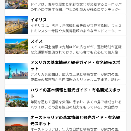
ンテンツ一覧
を参照してほしい。
から魅了する。また、フランスは美食の国としても知ら
ドイツは、豊かな歴史と多彩な文化が交差するヨーロッパ
れ、フランス料理はユネスコ無形文化遺産にも登録されて
の中心に位置する国。中世の街並みが残るロマンチック街
いる。シャンパンの発祥地であるランス、プロヴァンスの
道から、未来を先取りするようなモダンな都市まで多様な
香り高いラベンダー畑など、多彩な楽しみ方が可能だ。さ
イギリス
顔を持つこの国は、どこを歩いても飽きることがない。ベ
らに、パリ以外の地域にも魅力が溢れており、どの街角に
ルリンの文化的活気、バイエルン州のアルプスの絶景、そ
イギリスは、古きよき伝統と最先端が共存する国。ウェス
も豊かな歴史と文化が息づいている。パリ以外の個性あふ
してライン川沿いのワイン畑といった風景は必見。ビール
トミンスター寺院や大英博物館のようなランドマーク、歴
れる地方に足を運ぶとそれぞれで全く異なる文化を体験で
とソーセージを味わいながら地元の人と過ごす楽しい時間
史ある大学都市、美しい丘陵地帯や牧歌的な風景など、エ
きるだろう。 なお、新着のフランス情報は
コンテンツ一覧
スイス
は、お酒好きな人にはぜひ体験してほしい。 なお、新着の
リアごとに異なる魅力がある。また、優雅なアフタヌーン
を参照してほしい。
ドイツ情報は
コンテンツ一覧
を参照してほしい。
ティー、ビール好きにはたまらない英国パブ、サッカー観
スイスの国土面積は九州ほどの広さだが、運行時刻が正確
戦など、本場だからこそできる体験も豊富。イギリスを旅
な交通網が整備されており、初心者でも安心して個人旅行
して楽しみつくそう。 なお、新着のイギリス情報は
コンテ
を楽しめる。日本同様に時刻表どおりの旅が可能だ。中世
アメリカの基本情報と観光ガイド・有名観光スポ
ンツ一覧
を参照してほしい。
の建物がそのまま残る町や、スイスならではのユニークな
博物館もあり、アルプス観光だけでなく町歩きも満喫する
ット
ことができる。国民の所得が高いため物価も高いが、旅行
アメリカ合衆国は、広大な土地と多様な文化が魅力の国。
者向けの交通パス提供のサービスもあり、うまく活用すれ
東海岸の都市部から西海岸のカリフォルニアまで、訪れる
ば市内交通費無料で観光を楽しむこともできる。 なお、新
場所ごとに異なる風景と体験が待っている。ニューヨーク
着のスイス情報は
コンテンツ一覧
を参照してほしい。
ハワイの基本情報と観光ガイド・有名観光スポッ
のような巨大都市は、観光、ショッピング、エンターテイ
ンメントが詰まった刺激的なスポットだ。一方、アメリカ
ト
西部には大自然が広がり、グランドキャニオンやイエロー
年間を通じて温暖な気候に恵まれ、多くの島で構成される
ストーン国立公園といった絶景が堪能できる。さらに、南
ハワイは、どの島も独自の魅力をもっている。大自然の神
部のニューオーリンズでは、音楽と美食が融合した独特の
秘を感じたいなら、火山が生み出した壮大な景観を誇るハ
文化が魅力。旅行者はアメリカの各地域で異なる魅力を楽
オーストラリアの基本情報と観光ガイド・有名観
ワイ島は見逃せない。また、定番の観光地といえばオアフ
しみながら、その多様性と豊かな歴史を感じることができ
島だが、静かな自然を求めるならマウイ島やカウアイ島が
光スポット
るだろう。車でのロードトリップや列車の旅も、アメリカ
おすすめ。エメラルドグリーンに輝く海をはじめ、豊かな
オーストラリアは、壮大な自然と多様な文化が魅力の国。