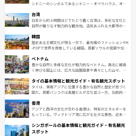
ならではの贅沢な旅のスタイルだ。 なお、新着のアメリカ
文化や歴史が息づいている。「アロハスピリット」と呼ば
シドニーのシンボルであるシドニー・オペラハウス、オー
情報は
コンテンツ一覧
を参照してほしい。
れるおもてなしの心で訪れる人々を迎えてくれるハワイの
ストラリア東海岸北部に広がる大サンゴ礁地帯グレートバ
人々、おいしいローカルフードやハワイアンミュージッ
台湾
リアリーフや大陸中央部にそびえるウルル（エアーズロッ
ク、伝統的なフラダンスなど、すべてがハワイの魅力を彩
ク）、タスマニアの美しい原生林やケアンズの熱帯雨林な
日本から約４時間ほどでたどり着く台湾は、多彩な文化と
っている。訪れるたびに新しい発見と感動が待っているハ
ど、見どころがたくさん。また、カフェやワイン、オージ
自然が織りなす魅力的な観光地。活気あふれる大都市の台
ワイを、存分に味わってほしい。 なお、新着のハワイ情報
ービーフなどの食文化も豊かで、美味しいものであふれて
北やノスタルジックな町並みが人気な九份（ジォウフェ
は
コンテンツ一覧
を参照してほしい。
韓国
いる。アクティビティも充実しており、サーフィンやダイ
ン）、静ひつな山岳地帯である台湾東部など、都市の喧騒
ビング、ハイキングなど、アウトドア好きにはたまらな
と山間の静けさが共存しており、訪れる人に新しい発見と
歴史ある王朝文化が残る一方で、最先端のファッションやK
い。オーストラリアの多彩な魅力を存分に味わいつくそ
驚きをもたらしてくれる。また、奥深い台湾の食文化も魅
-POPで世界を席巻している韓国。首都ソウルの宮殿や伝統
う。 なお、新着のオーストラリア情報は
コンテンツ一覧
を
力で、夜市などの屋台グルメから高級料理、ヘルシーで美
家屋が並ぶエリアでは韓国の歴史と文化に浸ることがで
参照してほしい。
ベトナム
容にもいいと評判のスイーツなど、バラエティ豊かな料理
き、地方に足を延ばせば四季折々の自然美を楽しむことが
が味わえる。 なお、新着の台湾情報は
コンテンツ一覧
を参
できる。そして、キムチや焼肉、絶品のストリートフード
豊かな自然と多様な文化が魅力的なベトナム。南北に細長
照してほしい。
まで、さまざまな韓国料理が待っている。夜には、韓国な
く伸びる国土には、広大な田園風景や青々とした山々、世
らではのナイトライフも堪能できる。あたたかいホスピタ
界遺産に登録された壮大な自然景観が点在し、都市部では
タイの基本情報と観光ガイド・有名観光スポット
リティに包まれながら、韓国の多彩な魅力を心ゆくまで味
急速な発展と共に伝統が息づく。ハノイの古い町並みやホ
わってみてほしい。 なお、新着の韓国情報は
コンテンツ一
ーチミン市のフランス統治時代の建物も、独特の雰囲気を
タイは、東南アジアに位置する豊かな自然と歴史が息づく
覧
を参照してほしい。
醸し出している。また、バラエティの豊かさとおいしさで
国だ。首都バンコクは高層ビルが立ち並ぶ一方、伝統的な
世界中の食通を魅了してやまないベトナム料理も魅力のひ
寺院や市場がいたるところに点在し、古きよき文化と現代
香港
とつ。フォーやバインミー、ベトナムコーヒーなどは、ぜ
の活気が交差している。北部ではチェンマイなどの山岳地
ひ現地で味わいたい。どの地域を訪れてもあたたかい人々
帯で自然と触れ合い、南部ではプーケットやクラビの美し
アジアと西洋の文化が交わる香港は、特有のエネルギーを
が旅行者を迎えてくれるので、きっと忘れられない旅にな
いビーチでリゾート気分を楽しむことができる。タイ料理
もっている。ヴィクトリア湾に広がる壮大な景色、近未来
るはずだ。 なお、新着のベトナム情報は
コンテンツ一覧
を
は世界的に有名で、屋台から高級レストランまで味覚を刺
的なアートスポット、そして歴史と現代が融合した町並
参照してほしい。
シンガポールの基本情報と観光ガイド・有名観光
激する。気候は一年中温暖で、どの季節にも異なる楽しみ
み、どこを訪れても感動するはず。観光スポットが密集し
が待っている。親しみやすいタイの人々、仏教を中心とし
ており、効率よく見どころを回れるのも魅力。息をのむよ
スポット
た文化、そして多様な観光資源が、訪れる旅人を魅了し続