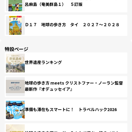
呂麻島（奄美群島１） ５訂版
Ｄ１７ 地球の歩き方 タイ ２０２７～２０２８
特設ページ
世界遺産ランキング
地球の歩き方 meets クリストファー・ノーラン監督
最新作『オデュッセイア』
準備も滞在もスマートに！ トラベルハック2026