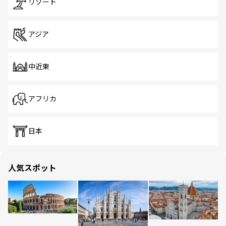
リゾート
アジア
中近東
アフリカ
日本
人気スポット