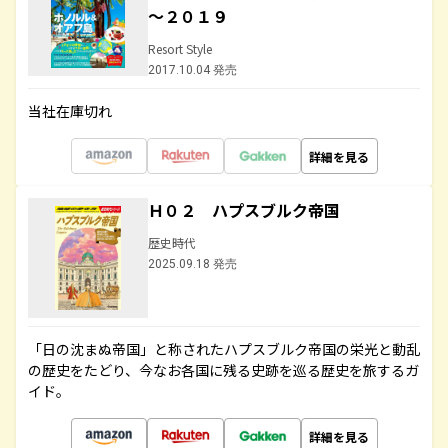
～２０１９
Resort Style
2017.10.04 発売
当社在庫切れ
詳細を見る
Ｈ０２ ハプスブルク帝国
歴史時代
2025.09.18 発売
「日の沈まぬ帝国」と称されたハプスブルク帝国の栄光と動乱
の歴史をたどり、今なお各国に残る史跡を巡る歴史を旅するガ
イド。
詳細を見る