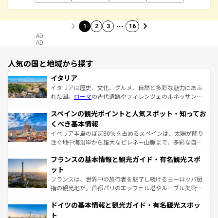
…
1
2
3
16
AD
AD
人気の国と地域から探す
イタリア
イタリアは歴史、文化、グルメ、自然と多彩な魅力にあふ
れた国。
ローマ
の古代遺跡やフィレンツェのルネッサンス
美術、ヴェネツィアの運河など、歴史あるスポットはもち
スペインの観光ポイントと人気スポット・知ってお
ろん、トスカーナの美しい田園風景やアマルフィ海岸の絶
景など、自然景観も見逃せない。観光の合間には、本場の
くべき基本情報
ピザやパスタなど、絶品のイタリア料理を堪能することも
イベリア半島のほぼ80％を占めるスペインは、太陽が降り
できる。朝目覚めてから夜眠るまで、すべての瞬間を楽し
注ぐ地中海沿岸から雄大なピレネー山脈まで、多彩な自然
ませてくれるイタリアで、忘れられない旅をしてみよう！
と文化が詰まったヨーロッパ屈指の旅行先だ。多様な地域
なお、新着のイタリア情報は
コンテンツ一覧
を参照してほ
フランスの基本情報と観光ガイド・有名観光スポ
文化が根付くこの国では、情熱的なフラメンコ、熱気あふ
しい。
れる闘牛、そして美味しいタパスが生活の一部となってい
ット
る。首都マドリードの洗練された雰囲気や、バルセロナの
フランスは、世界中の旅行者を魅了し続けるヨーロッパ屈
アートに溢れた街角から、地方では古代ローマ遺跡や中世
指の観光地だ。首都パリのエッフェル塔やルーブル美術館
の城塞都市、穏やかなビーチリゾートまで多彩な表情を見
といった象徴的なスポットから、田舎町の古風な美しさま
せる。地方によって風土や気候が異なるスペインはその個
ドイツの基本情報と観光ガイド・有名観光スポッ
で、幅広い魅力が詰まっている。華麗な宮殿、歴史的な大
性で訪れる人を魅了する。 なお、新着のスペイン情報は
コ
聖堂、美しいビーチ、そして豊かな自然が、訪れる者を心
ト