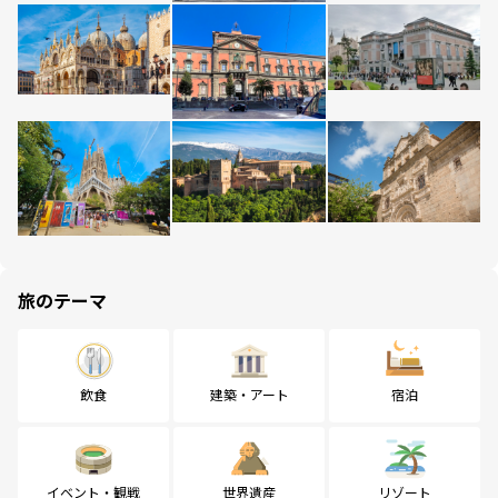
旅のテーマ
飲食
建築・アート
宿泊
イベント・観戦
世界遺産
リゾート