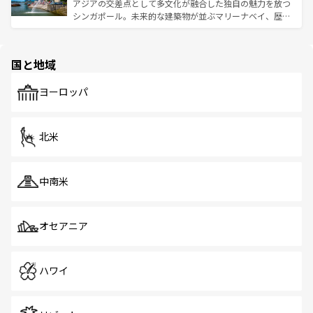
うな絶景から文化的な体験まで、香港を存分に楽しみ尽く
アジアの交差点として多文化が融合した独自の魅力を放つ
ける。 なお、新着のタイ情報は
コンテンツ一覧
を参照して
そう。 なお、新着の香港情報は
コンテンツ一覧
を参照して
シンガポール。未来的な建築物が並ぶマリーナベイ、歴史
ほしい。
ほしい。
と伝統を感じられるエスニックタウン、多数の緑豊かな公
園や自然保護区など、自然が調和した近代的な景観と文化
の多様性あふれるカラフルな町は、どこを歩いても新しい
国と地域
発見がある。さらに、治安のよさや充実した公共交通機関
も、旅行者にとっては魅力的なポイント。グルメも豊富
で、ホーカーズは地元の風情を楽しめる外せないスポット
ヨーロッパ
だ。訪れる人を飽きさせないシンガポールで、多様な魅力
を体感しよう。 なお、新着のシンガポール情報は
コンテン
ツ一覧
を参照してほしい。
北米
中南米
オセアニア
ハワイ