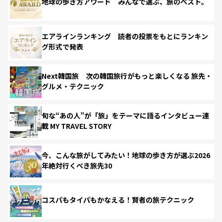
地球の歩き方アワード みんなで選ぶ、旅のベスト。
エアラインランキング 読者の投票をもとにランキン
グ形式で発表
Next韓国旅 次の韓国旅行がもっと楽しくなる 旅先・
グルメ・テクニック
旬な“あの人”が「旅」をテーマに語るインタビュー連
載 MY TRAVEL STORY
今、こんな旅がしてみたい！地球の歩き方が選ぶ2026
年絶対行くべき旅先30
コスパもタイパもかなえる！賢者の旅テクニック