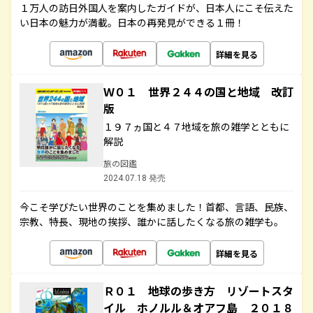
１万人の訪日外国人を案内したガイドが、日本人にこそ伝えた
い日本の魅力が満載。日本の再発見ができる１冊！
詳細を見る
Ｗ０１ 世界２４４の国と地域 改訂
版
１９７ヵ国と４７地域を旅の雑学とともに
解説
旅の図鑑
2024.07.18 発売
今こそ学びたい世界のことを集めました！首都、言語、民族、
宗教、特長、現地の挨拶、誰かに話したくなる旅の雑学も。
詳細を見る
Ｒ０１ 地球の歩き方 リゾートスタ
イル ホノルル＆オアフ島 ２０１８