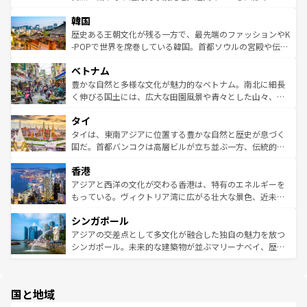
ワイを、存分に味わってほしい。 なお、新着のハワイ情報
ービーフなどの食文化も豊かで、美味しいものであふれて
北やノスタルジックな町並みが人気な九份（ジォウフェ
は
コンテンツ一覧
を参照してほしい。
韓国
いる。アクティビティも充実しており、サーフィンやダイ
ン）、静ひつな山岳地帯である台湾東部など、都市の喧騒
ビング、ハイキングなど、アウトドア好きにはたまらな
と山間の静けさが共存しており、訪れる人に新しい発見と
歴史ある王朝文化が残る一方で、最先端のファッションやK
い。オーストラリアの多彩な魅力を存分に味わいつくそ
驚きをもたらしてくれる。また、奥深い台湾の食文化も魅
-POPで世界を席巻している韓国。首都ソウルの宮殿や伝統
う。 なお、新着のオーストラリア情報は
コンテンツ一覧
を
力で、夜市などの屋台グルメから高級料理、ヘルシーで美
家屋が並ぶエリアでは韓国の歴史と文化に浸ることがで
参照してほしい。
ベトナム
容にもいいと評判のスイーツなど、バラエティ豊かな料理
き、地方に足を延ばせば四季折々の自然美を楽しむことが
が味わえる。 なお、新着の台湾情報は
コンテンツ一覧
を参
できる。そして、キムチや焼肉、絶品のストリートフード
豊かな自然と多様な文化が魅力的なベトナム。南北に細長
照してほしい。
まで、さまざまな韓国料理が待っている。夜には、韓国な
く伸びる国土には、広大な田園風景や青々とした山々、世
らではのナイトライフも堪能できる。あたたかいホスピタ
界遺産に登録された壮大な自然景観が点在し、都市部では
タイ
リティに包まれながら、韓国の多彩な魅力を心ゆくまで味
急速な発展と共に伝統が息づく。ハノイの古い町並みやホ
わってみてほしい。 なお、新着の韓国情報は
コンテンツ一
ーチミン市のフランス統治時代の建物も、独特の雰囲気を
タイは、東南アジアに位置する豊かな自然と歴史が息づく
覧
を参照してほしい。
醸し出している。また、バラエティの豊かさとおいしさで
国だ。首都バンコクは高層ビルが立ち並ぶ一方、伝統的な
世界中の食通を魅了してやまないベトナム料理も魅力のひ
寺院や市場がいたるところに点在し、古きよき文化と現代
香港
とつ。フォーやバインミー、ベトナムコーヒーなどは、ぜ
の活気が交差している。北部ではチェンマイなどの山岳地
ひ現地で味わいたい。どの地域を訪れてもあたたかい人々
帯で自然と触れ合い、南部ではプーケットやクラビの美し
アジアと西洋の文化が交わる香港は、特有のエネルギーを
が旅行者を迎えてくれるので、きっと忘れられない旅にな
いビーチでリゾート気分を楽しむことができる。タイ料理
もっている。ヴィクトリア湾に広がる壮大な景色、近未来
るはずだ。 なお、新着のベトナム情報は
コンテンツ一覧
を
は世界的に有名で、屋台から高級レストランまで味覚を刺
的なアートスポット、そして歴史と現代が融合した町並
参照してほしい。
シンガポール
激する。気候は一年中温暖で、どの季節にも異なる楽しみ
み、どこを訪れても感動するはず。観光スポットが密集し
が待っている。親しみやすいタイの人々、仏教を中心とし
ており、効率よく見どころを回れるのも魅力。息をのむよ
アジアの交差点として多文化が融合した独自の魅力を放つ
た文化、そして多様な観光資源が、訪れる旅人を魅了し続
うな絶景から文化的な体験まで、香港を存分に楽しみ尽く
シンガポール。未来的な建築物が並ぶマリーナベイ、歴史
ける。 なお、新着のタイ情報は
コンテンツ一覧
を参照して
そう。 なお、新着の香港情報は
コンテンツ一覧
を参照して
と伝統を感じられるエスニックタウン、多数の緑豊かな公
ほしい。
ほしい。
園や自然保護区など、自然が調和した近代的な景観と文化
の多様性あふれるカラフルな町は、どこを歩いても新しい
国と地域
発見がある。さらに、治安のよさや充実した公共交通機関