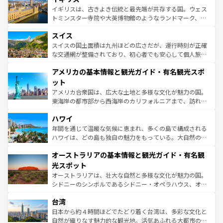
らに、パリ以外の地域にも魅力が溢れており、どの街角に
ルリンの文化的活気、バイエルン州のアルプスの絶景、そ
イギリスは、古きよき伝統と最先端が共存する国。ウェス
も豊かな歴史と文化が息づいている。パリ以外の個性あふ
してライン川沿いのワイン畑といった風景は必見。ビール
トミンスター寺院や大英博物館のようなランドマーク、歴
れる地方に足を運ぶとそれぞれで全く異なる文化を体験で
とソーセージを味わいながら地元の人と過ごす楽しい時間
史ある大学都市、美しい丘陵地帯や牧歌的な風景など、エ
きるだろう。 なお、新着のフランス情報は
コンテンツ一覧
スイス
は、お酒好きな人にはぜひ体験してほしい。 なお、新着の
リアごとに異なる魅力がある。また、優雅なアフタヌーン
を参照してほしい。
ドイツ情報は
コンテンツ一覧
を参照してほしい。
ティー、ビール好きにはたまらない英国パブ、サッカー観
スイスの国土面積は九州ほどの広さだが、運行時刻が正確
戦など、本場だからこそできる体験も豊富。イギリスを旅
な交通網が整備されており、初心者でも安心して個人旅行
して楽しみつくそう。 なお、新着のイギリス情報は
コンテ
を楽しめる。日本同様に時刻表どおりの旅が可能だ。中世
アメリカの基本情報と観光ガイド・有名観光スポ
ンツ一覧
を参照してほしい。
の建物がそのまま残る町や、スイスならではのユニークな
博物館もあり、アルプス観光だけでなく町歩きも満喫する
ット
ことができる。国民の所得が高いため物価も高いが、旅行
アメリカ合衆国は、広大な土地と多様な文化が魅力の国。
者向けの交通パス提供のサービスもあり、うまく活用すれ
東海岸の都市部から西海岸のカリフォルニアまで、訪れる
ば市内交通費無料で観光を楽しむこともできる。 なお、新
場所ごとに異なる風景と体験が待っている。ニューヨーク
着のスイス情報は
コンテンツ一覧
を参照してほしい。
ハワイ
のような巨大都市は、観光、ショッピング、エンターテイ
ンメントが詰まった刺激的なスポットだ。一方、アメリカ
年間を通じて温暖な気候に恵まれ、多くの島で構成される
西部には大自然が広がり、グランドキャニオンやイエロー
ハワイは、どの島も独自の魅力をもっている。大自然の神
ストーン国立公園といった絶景が堪能できる。さらに、南
秘を感じたいなら、火山が生み出した壮大な景観を誇るハ
オーストラリアの基本情報と観光ガイド・有名観
部のニューオーリンズでは、音楽と美食が融合した独特の
ワイ島は見逃せない。また、定番の観光地といえばオアフ
文化が魅力。旅行者はアメリカの各地域で異なる魅力を楽
島だが、静かな自然を求めるならマウイ島やカウアイ島が
光スポット
しみながら、その多様性と豊かな歴史を感じることができ
おすすめ。エメラルドグリーンに輝く海をはじめ、豊かな
オーストラリアは、壮大な自然と多様な文化が魅力の国。
るだろう。車でのロードトリップや列車の旅も、アメリカ
文化や歴史が息づいている。「アロハスピリット」と呼ば
シドニーのシンボルであるシドニー・オペラハウス、オー
ならではの贅沢な旅のスタイルだ。 なお、新着のアメリカ
れるおもてなしの心で訪れる人々を迎えてくれるハワイの
ストラリア東海岸北部に広がる大サンゴ礁地帯グレートバ
情報は
コンテンツ一覧
を参照してほしい。
人々、おいしいローカルフードやハワイアンミュージッ
台湾
リアリーフや大陸中央部にそびえるウルル（エアーズロッ
ク、伝統的なフラダンスなど、すべてがハワイの魅力を彩
ク）、タスマニアの美しい原生林やケアンズの熱帯雨林な
日本から約４時間ほどでたどり着く台湾は、多彩な文化と
っている。訪れるたびに新しい発見と感動が待っているハ
ど、見どころがたくさん。また、カフェやワイン、オージ
自然が織りなす魅力的な観光地。活気あふれる大都市の台