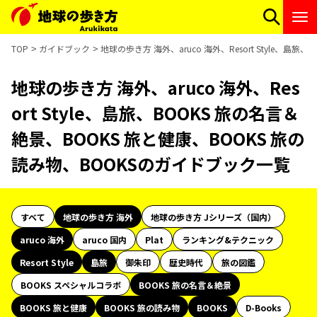
TOP
ガイドブック
地球の歩き方 海外、aruco 海外、Resort Style、
地球の歩き方 海外、aruco 海外、Res
ort Style、島旅、BOOKS 旅の名言＆
絶景、BOOKS 旅と健康、BOOKS 旅の
読み物、BOOKSのガイドブック一覧
すべて
地球の歩き方 海外
地球の歩き方 Jシリーズ（国内）
aruco 海外
aruco 国内
Plat
ランキング&テクニック
Resort Style
島旅
御朱印
歴史時代
旅の図鑑
BOOKS スペシャルコラボ
BOOKS 旅の名言＆絶景
BOOKS 旅と健康
BOOKS 旅の読み物
BOOKS
D-Books