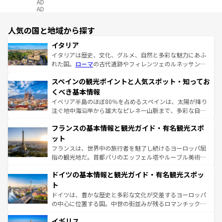
AD
AD
人気の国と地域から探す
イタリア
イタリアは歴史、文化、グルメ、自然と多彩な魅力にあふ
れた国。
ローマ
の古代遺跡やフィレンツェのルネッサンス
美術、ヴェネツィアの運河など、歴史あるスポットはもち
スペインの観光ポイントと人気スポット・知ってお
ろん、トスカーナの美しい田園風景やアマルフィ海岸の絶
景など、自然景観も見逃せない。観光の合間には、本場の
くべき基本情報
ピザやパスタなど、絶品のイタリア料理を堪能することも
イベリア半島のほぼ80％を占めるスペインは、太陽が降り
できる。朝目覚めてから夜眠るまで、すべての瞬間を楽し
注ぐ地中海沿岸から雄大なピレネー山脈まで、多彩な自然
ませてくれるイタリアで、忘れられない旅をしてみよう！
と文化が詰まったヨーロッパ屈指の旅行先だ。多様な地域
なお、新着のイタリア情報は
コンテンツ一覧
を参照してほ
フランスの基本情報と観光ガイド・有名観光スポ
文化が根付くこの国では、情熱的なフラメンコ、熱気あふ
しい。
れる闘牛、そして美味しいタパスが生活の一部となってい
ット
る。首都マドリードの洗練された雰囲気や、バルセロナの
フランスは、世界中の旅行者を魅了し続けるヨーロッパ屈
アートに溢れた街角から、地方では古代ローマ遺跡や中世
指の観光地だ。首都パリのエッフェル塔やルーブル美術館
の城塞都市、穏やかなビーチリゾートまで多彩な表情を見
といった象徴的なスポットから、田舎町の古風な美しさま
せる。地方によって風土や気候が異なるスペインはその個
ドイツの基本情報と観光ガイド・有名観光スポッ
で、幅広い魅力が詰まっている。華麗な宮殿、歴史的な大
性で訪れる人を魅了する。 なお、新着のスペイン情報は
コ
聖堂、美しいビーチ、そして豊かな自然が、訪れる者を心
ト
ンテンツ一覧
を参照してほしい。
から魅了する。また、フランスは美食の国としても知ら
ドイツは、豊かな歴史と多彩な文化が交差するヨーロッパ
れ、フランス料理はユネスコ無形文化遺産にも登録されて
の中心に位置する国。中世の街並みが残るロマンチック街
いる。シャンパンの発祥地であるランス、プロヴァンスの
道から、未来を先取りするようなモダンな都市まで多様な
香り高いラベンダー畑など、多彩な楽しみ方が可能だ。さ
イギリス
顔を持つこの国は、どこを歩いても飽きることがない。ベ