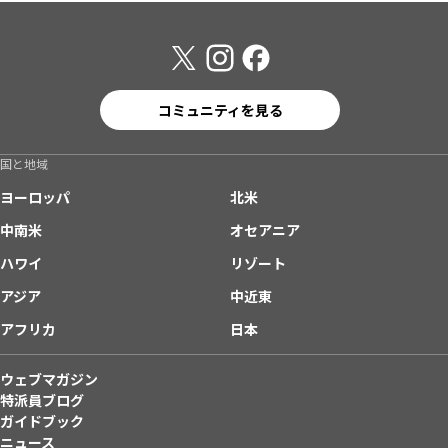
コミュニティを見る
国と地域
ヨーロッパ
北米
中南米
オセアニア
ハワイ
リゾート
アジア
中近東
アフリカ
日本
ウェブマガジン
特派員ブログ
ガイドブック
ニュース