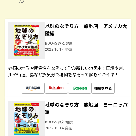
AD
地球のなぞり方 旅地図 アメリカ大
陸編
BOOKS 旅と健康
2022.10.14 発売
各国の地形や関係性をなぞって学ぶ新しい地図本！国境や州、
川や街道、島など旅気分で地図をなぞって脳もイキイキ！
詳細を見る
地球のなぞり方 旅地図 ヨーロッパ
編
BOOKS 旅と健康
2022.10.14 発売