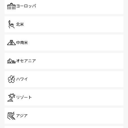
も、旅行者にとっては魅力的なポイント。グルメも豊富
で、ホーカーズは地元の風情を楽しめる外せないスポット
ヨーロッパ
だ。訪れる人を飽きさせないシンガポールで、多様な魅力
を体感しよう。 なお、新着のシンガポール情報は
コンテン
ツ一覧
を参照してほしい。
北米
中南米
オセアニア
ハワイ
リゾート
アジア