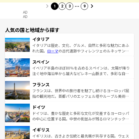
…
1
2
3
9
AD
AD
人気の国と地域から探す
イタリア
イタリアは歴史、文化、グルメ、自然と多彩な魅力にあふ
れた国。
ローマ
の古代遺跡やフィレンツェのルネッサンス
美術、ヴェネツィアの運河など、歴史あるスポットはもち
スペイン
ろん、トスカーナの美しい田園風景やアマルフィ海岸の絶
景など、自然景観も見逃せない。観光の合間には、本場の
イベリア半島のほぼ80％を占めるスペインは、太陽が降り
ピザやパスタなど、絶品のイタリア料理を堪能することも
注ぐ地中海沿岸から雄大なピレネー山脈まで、多彩な自然
できる。朝目覚めてから夜眠るまで、すべての瞬間を楽し
と文化が詰まったヨーロッパ屈指の旅行先だ。多様な地域
フランス
ませてくれるイタリアで、忘れられない旅をしてみよう！
文化が根付くこの国では、情熱的なフラメンコ、熱気あふ
なお、新着のイタリア情報は
コンテンツ一覧
を参照してほ
れる闘牛、そして美味しいタパスが生活の一部となってい
フランスは、世界中の旅行者を魅了し続けるヨーロッパ屈
しい。
る。首都マドリードの洗練された雰囲気や、バルセロナの
指の観光地だ。首都パリのエッフェル塔やルーブル美術館
アートに溢れた街角から、地方では古代ローマ遺跡や中世
といった象徴的なスポットから、田舎町の古風な美しさま
ドイツ
の城塞都市、穏やかなビーチリゾートまで多彩な表情を見
で、幅広い魅力が詰まっている。華麗な宮殿、歴史的な大
せる。地方によって風土や気候が異なるスペインはその個
聖堂、美しいビーチ、そして豊かな自然が、訪れる者を心
ドイツは、豊かな歴史と多彩な文化が交差するヨーロッパ
性で訪れる人を魅了する。 なお、新着のスペイン情報は
コ
から魅了する。また、フランスは美食の国としても知ら
の中心に位置する国。中世の街並みが残るロマンチック街
ンテンツ一覧
を参照してほしい。
れ、フランス料理はユネスコ無形文化遺産にも登録されて
道から、未来を先取りするようなモダンな都市まで多様な
イギリス
いる。シャンパンの発祥地であるランス、プロヴァンスの
顔を持つこの国は、どこを歩いても飽きることがない。ベ
香り高いラベンダー畑など、多彩な楽しみ方が可能だ。さ
ルリンの文化的活気、バイエルン州のアルプスの絶景、そ
イギリスは、古きよき伝統と最先端が共存する国。ウェス