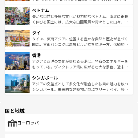
う。 なお、新着のオーストラリア情報は
コンテンツ一覧
を
力で、夜市などの屋台グルメから高級料理、ヘルシーで美
家屋が並ぶエリアでは韓国の歴史と文化に浸ることがで
参照してほしい。
ベトナム
容にもいいと評判のスイーツなど、バラエティ豊かな料理
き、地方に足を延ばせば四季折々の自然美を楽しむことが
が味わえる。 なお、新着の台湾情報は
コンテンツ一覧
を参
できる。そして、キムチや焼肉、絶品のストリートフード
豊かな自然と多様な文化が魅力的なベトナム。南北に細長
照してほしい。
まで、さまざまな韓国料理が待っている。夜には、韓国な
く伸びる国土には、広大な田園風景や青々とした山々、世
らではのナイトライフも堪能できる。あたたかいホスピタ
界遺産に登録された壮大な自然景観が点在し、都市部では
タイ
リティに包まれながら、韓国の多彩な魅力を心ゆくまで味
急速な発展と共に伝統が息づく。ハノイの古い町並みやホ
わってみてほしい。 なお、新着の韓国情報は
コンテンツ一
ーチミン市のフランス統治時代の建物も、独特の雰囲気を
タイは、東南アジアに位置する豊かな自然と歴史が息づく
覧
を参照してほしい。
醸し出している。また、バラエティの豊かさとおいしさで
国だ。首都バンコクは高層ビルが立ち並ぶ一方、伝統的な
世界中の食通を魅了してやまないベトナム料理も魅力のひ
寺院や市場がいたるところに点在し、古きよき文化と現代
香港
とつ。フォーやバインミー、ベトナムコーヒーなどは、ぜ
の活気が交差している。北部ではチェンマイなどの山岳地
ひ現地で味わいたい。どの地域を訪れてもあたたかい人々
帯で自然と触れ合い、南部ではプーケットやクラビの美し
アジアと西洋の文化が交わる香港は、特有のエネルギーを
が旅行者を迎えてくれるので、きっと忘れられない旅にな
いビーチでリゾート気分を楽しむことができる。タイ料理
もっている。ヴィクトリア湾に広がる壮大な景色、近未来
るはずだ。 なお、新着のベトナム情報は
コンテンツ一覧
を
は世界的に有名で、屋台から高級レストランまで味覚を刺
的なアートスポット、そして歴史と現代が融合した町並
参照してほしい。
シンガポール
激する。気候は一年中温暖で、どの季節にも異なる楽しみ
み、どこを訪れても感動するはず。観光スポットが密集し
が待っている。親しみやすいタイの人々、仏教を中心とし
ており、効率よく見どころを回れるのも魅力。息をのむよ
アジアの交差点として多文化が融合した独自の魅力を放つ
た文化、そして多様な観光資源が、訪れる旅人を魅了し続
うな絶景から文化的な体験まで、香港を存分に楽しみ尽く
シンガポール。未来的な建築物が並ぶマリーナベイ、歴史
ける。 なお、新着のタイ情報は
コンテンツ一覧
を参照して
そう。 なお、新着の香港情報は
コンテンツ一覧
を参照して
と伝統を感じられるエスニックタウン、多数の緑豊かな公
ほしい。
ほしい。
園や自然保護区など、自然が調和した近代的な景観と文化
の多様性あふれるカラフルな町は、どこを歩いても新しい
国と地域
発見がある。さらに、治安のよさや充実した公共交通機関
も、旅行者にとっては魅力的なポイント。グルメも豊富
で、ホーカーズは地元の風情を楽しめる外せないスポット
ヨーロッパ
だ。訪れる人を飽きさせないシンガポールで、多様な魅力
を体感しよう。 なお、新着のシンガポール情報は
コンテン