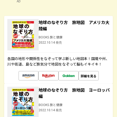
AD
地球のなぞり方 旅地図 アメリカ大
陸編
BOOKS 旅と健康
2022.10.14 発売
各国の地形や関係性をなぞって学ぶ新しい地図本！国境や州、
川や街道、島など旅気分で地図をなぞって脳もイキイキ！
詳細を見る
地球のなぞり方 旅地図 ヨーロッパ
編
BOOKS 旅と健康
2022.10.14 発売