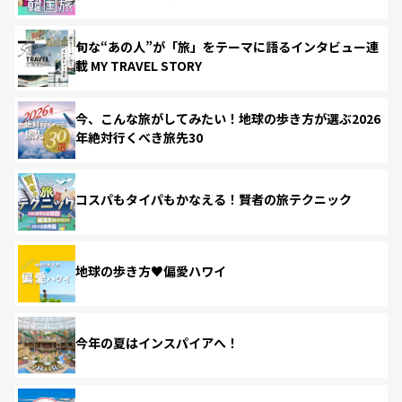
旬な“あの人”が「旅」をテーマに語るインタビュー連
載 MY TRAVEL STORY
今、こんな旅がしてみたい！地球の歩き方が選ぶ2026
年絶対行くべき旅先30
コスパもタイパもかなえる！賢者の旅テクニック
地球の歩き方♥偏愛ハワイ
今年の夏はインスパイアへ！