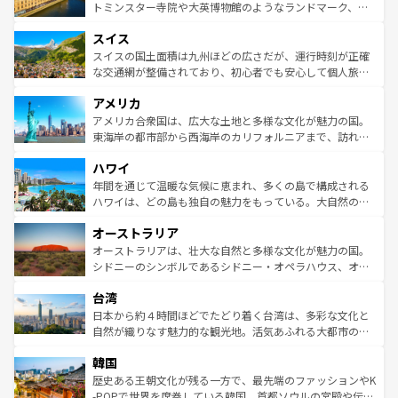
らに、パリ以外の地域にも魅力が溢れており、どの街角に
してライン川沿いのワイン畑といった風景は必見。ビール
トミンスター寺院や大英博物館のようなランドマーク、歴
も豊かな歴史と文化が息づいている。パリ以外の個性あふ
とソーセージを味わいながら地元の人と過ごす楽しい時間
史ある大学都市、美しい丘陵地帯や牧歌的な風景など、エ
れる地方に足を運ぶとそれぞれで全く異なる文化を体験で
スイス
は、お酒好きな人にはぜひ体験してほしい。 なお、新着の
リアごとに異なる魅力がある。また、優雅なアフタヌーン
きるだろう。 なお、新着のフランス情報は
コンテンツ一覧
ドイツ情報は
コンテンツ一覧
を参照してほしい。
ティー、ビール好きにはたまらない英国パブ、サッカー観
スイスの国土面積は九州ほどの広さだが、運行時刻が正確
を参照してほしい。
戦など、本場だからこそできる体験も豊富。イギリスを旅
な交通網が整備されており、初心者でも安心して個人旅行
して楽しみつくそう。 なお、新着のイギリス情報は
コンテ
を楽しめる。日本同様に時刻表どおりの旅が可能だ。中世
アメリカ
ンツ一覧
を参照してほしい。
の建物がそのまま残る町や、スイスならではのユニークな
博物館もあり、アルプス観光だけでなく町歩きも満喫する
アメリカ合衆国は、広大な土地と多様な文化が魅力の国。
ことができる。国民の所得が高いため物価も高いが、旅行
東海岸の都市部から西海岸のカリフォルニアまで、訪れる
者向けの交通パス提供のサービスもあり、うまく活用すれ
場所ごとに異なる風景と体験が待っている。ニューヨーク
ハワイ
ば市内交通費無料で観光を楽しむこともできる。 なお、新
のような巨大都市は、観光、ショッピング、エンターテイ
着のスイス情報は
コンテンツ一覧
を参照してほしい。
ンメントが詰まった刺激的なスポットだ。一方、アメリカ
年間を通じて温暖な気候に恵まれ、多くの島で構成される
西部には大自然が広がり、グランドキャニオンやイエロー
ハワイは、どの島も独自の魅力をもっている。大自然の神
ストーン国立公園といった絶景が堪能できる。さらに、南
秘を感じたいなら、火山が生み出した壮大な景観を誇るハ
オーストラリア
部のニューオーリンズでは、音楽と美食が融合した独特の
ワイ島は見逃せない。また、定番の観光地といえばオアフ
文化が魅力。旅行者はアメリカの各地域で異なる魅力を楽
島だが、静かな自然を求めるならマウイ島やカウアイ島が
オーストラリアは、壮大な自然と多様な文化が魅力の国。
しみながら、その多様性と豊かな歴史を感じることができ
おすすめ。エメラルドグリーンに輝く海をはじめ、豊かな
シドニーのシンボルであるシドニー・オペラハウス、オー
るだろう。車でのロードトリップや列車の旅も、アメリカ
文化や歴史が息づいている。「アロハスピリット」と呼ば
ストラリア東海岸北部に広がる大サンゴ礁地帯グレートバ
ならではの贅沢な旅のスタイルだ。 なお、新着のアメリカ
台湾
れるおもてなしの心で訪れる人々を迎えてくれるハワイの
リアリーフや大陸中央部にそびえるウルル（エアーズロッ
情報は
コンテンツ一覧
を参照してほしい。
人々、おいしいローカルフードやハワイアンミュージッ
ク）、タスマニアの美しい原生林やケアンズの熱帯雨林な
日本から約４時間ほどでたどり着く台湾は、多彩な文化と
ク、伝統的なフラダンスなど、すべてがハワイの魅力を彩
ど、見どころがたくさん。また、カフェやワイン、オージ
自然が織りなす魅力的な観光地。活気あふれる大都市の台
っている。訪れるたびに新しい発見と感動が待っているハ
ービーフなどの食文化も豊かで、美味しいものであふれて
北やノスタルジックな町並みが人気な九份（ジォウフェ
ワイを、存分に味わってほしい。 なお、新着のハワイ情報
韓国
いる。アクティビティも充実しており、サーフィンやダイ
ン）、静ひつな山岳地帯である台湾東部など、都市の喧騒
は
コンテンツ一覧
を参照してほしい。
ビング、ハイキングなど、アウトドア好きにはたまらな
と山間の静けさが共存しており、訪れる人に新しい発見と
歴史ある王朝文化が残る一方で、最先端のファッションやK
い。オーストラリアの多彩な魅力を存分に味わいつくそ
驚きをもたらしてくれる。また、奥深い台湾の食文化も魅
-POPで世界を席巻している韓国。首都ソウルの宮殿や伝統