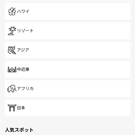
ハワイ
リゾート
アジア
中近東
アフリカ
日本
人気スポット