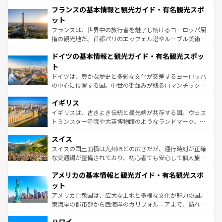
と文化が詰まったヨーロッパ屈指の旅行先だ。多様な地域
なお、新着のイタリア情報は
コンテンツ一覧
を参照してほ
フランスの基本情報と観光ガイド・有名観光スポ
文化が根付くこの国では、情熱的なフラメンコ、熱気あふ
しい。
れる闘牛、そして美味しいタパスが生活の一部となってい
ット
る。首都マドリードの洗練された雰囲気や、バルセロナの
フランスは、世界中の旅行者を魅了し続けるヨーロッパ屈
アートに溢れた街角から、地方では古代ローマ遺跡や中世
指の観光地だ。首都パリのエッフェル塔やルーブル美術館
の城塞都市、穏やかなビーチリゾートまで多彩な表情を見
といった象徴的なスポットから、田舎町の古風な美しさま
せる。地方によって風土や気候が異なるスペインはその個
ドイツの基本情報と観光ガイド・有名観光スポッ
で、幅広い魅力が詰まっている。華麗な宮殿、歴史的な大
性で訪れる人を魅了する。 なお、新着のスペイン情報は
コ
聖堂、美しいビーチ、そして豊かな自然が、訪れる者を心
ト
ンテンツ一覧
を参照してほしい。
から魅了する。また、フランスは美食の国としても知ら
ドイツは、豊かな歴史と多彩な文化が交差するヨーロッパ
れ、フランス料理はユネスコ無形文化遺産にも登録されて
の中心に位置する国。中世の街並みが残るロマンチック街
いる。シャンパンの発祥地であるランス、プロヴァンスの
道から、未来を先取りするようなモダンな都市まで多様な
香り高いラベンダー畑など、多彩な楽しみ方が可能だ。さ
イギリス
顔を持つこの国は、どこを歩いても飽きることがない。ベ
らに、パリ以外の地域にも魅力が溢れており、どの街角に
ルリンの文化的活気、バイエルン州のアルプスの絶景、そ
イギリスは、古きよき伝統と最先端が共存する国。ウェス
も豊かな歴史と文化が息づいている。パリ以外の個性あふ
してライン川沿いのワイン畑といった風景は必見。ビール
トミンスター寺院や大英博物館のようなランドマーク、歴
れる地方に足を運ぶとそれぞれで全く異なる文化を体験で
とソーセージを味わいながら地元の人と過ごす楽しい時間
史ある大学都市、美しい丘陵地帯や牧歌的な風景など、エ
きるだろう。 なお、新着のフランス情報は
コンテンツ一覧
スイス
は、お酒好きな人にはぜひ体験してほしい。 なお、新着の
リアごとに異なる魅力がある。また、優雅なアフタヌーン
を参照してほしい。
ドイツ情報は
コンテンツ一覧
を参照してほしい。
ティー、ビール好きにはたまらない英国パブ、サッカー観
スイスの国土面積は九州ほどの広さだが、運行時刻が正確
戦など、本場だからこそできる体験も豊富。イギリスを旅
な交通網が整備されており、初心者でも安心して個人旅行
して楽しみつくそう。 なお、新着のイギリス情報は
コンテ
を楽しめる。日本同様に時刻表どおりの旅が可能だ。中世
アメリカの基本情報と観光ガイド・有名観光スポ
ンツ一覧
を参照してほしい。
の建物がそのまま残る町や、スイスならではのユニークな
博物館もあり、アルプス観光だけでなく町歩きも満喫する
ット
ことができる。国民の所得が高いため物価も高いが、旅行
アメリカ合衆国は、広大な土地と多様な文化が魅力の国。
者向けの交通パス提供のサービスもあり、うまく活用すれ
東海岸の都市部から西海岸のカリフォルニアまで、訪れる
ば市内交通費無料で観光を楽しむこともできる。 なお、新
場所ごとに異なる風景と体験が待っている。ニューヨーク
着のスイス情報は
コンテンツ一覧
を参照してほしい。
ハワイ
のような巨大都市は、観光、ショッピング、エンターテイ