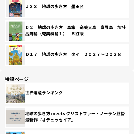
Ｊ３３ 地球の歩き方 墨田区
０２ 地球の歩き方 島旅 奄美大島 喜界島 加計
呂麻島（奄美群島１） ５訂版
Ｄ１７ 地球の歩き方 タイ ２０２７～２０２８
特設ページ
世界遺産ランキング
地球の歩き方 meets クリストファー・ノーラン監督
最新作『オデュッセイア』