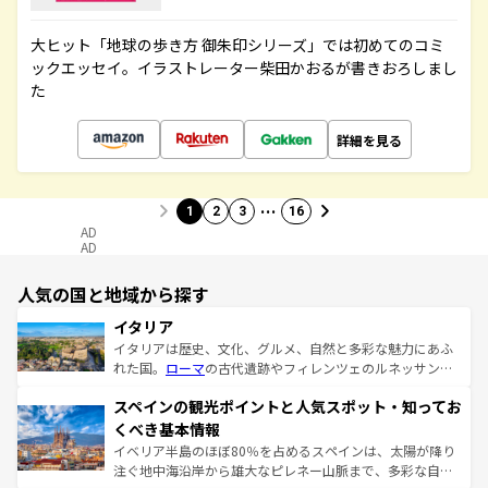
大ヒット「地球の歩き方 御朱印シリーズ」では初めてのコミ
ックエッセイ。イラストレーター柴田かおるが書きおろしまし
た
詳細を見る
…
1
2
3
16
AD
AD
人気の国と地域から探す
イタリア
イタリアは歴史、文化、グルメ、自然と多彩な魅力にあふ
れた国。
ローマ
の古代遺跡やフィレンツェのルネッサンス
美術、ヴェネツィアの運河など、歴史あるスポットはもち
スペインの観光ポイントと人気スポット・知ってお
ろん、トスカーナの美しい田園風景やアマルフィ海岸の絶
景など、自然景観も見逃せない。観光の合間には、本場の
くべき基本情報
ピザやパスタなど、絶品のイタリア料理を堪能することも
イベリア半島のほぼ80％を占めるスペインは、太陽が降り
できる。朝目覚めてから夜眠るまで、すべての瞬間を楽し
注ぐ地中海沿岸から雄大なピレネー山脈まで、多彩な自然
ませてくれるイタリアで、忘れられない旅をしてみよう！