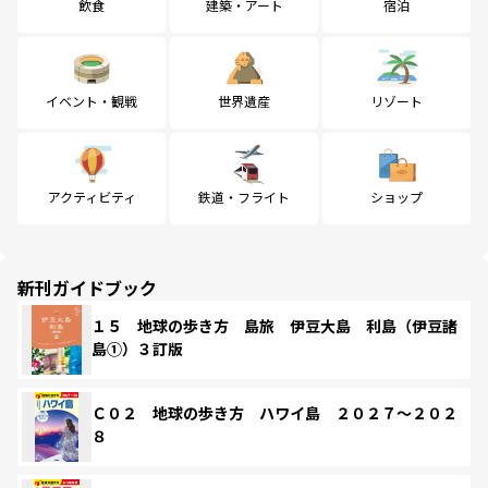
飲食
建築・アート
宿泊
イベント・観戦
世界遺産
リゾート
アクティビティ
鉄道・フライト
ショップ
新刊ガイドブック
１５ 地球の歩き方 島旅 伊豆大島 利島（伊豆諸
島①）３訂版
Ｃ０２ 地球の歩き方 ハワイ島 ２０２７～２０２
８