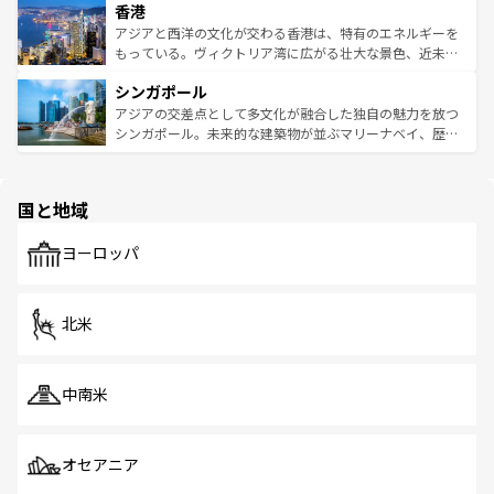
香港
とつ。フォーやバインミー、ベトナムコーヒーなどは、ぜ
の活気が交差している。北部ではチェンマイなどの山岳地
ひ現地で味わいたい。どの地域を訪れてもあたたかい人々
帯で自然と触れ合い、南部ではプーケットやクラビの美し
アジアと西洋の文化が交わる香港は、特有のエネルギーを
が旅行者を迎えてくれるので、きっと忘れられない旅にな
いビーチでリゾート気分を楽しむことができる。タイ料理
もっている。ヴィクトリア湾に広がる壮大な景色、近未来
るはずだ。 なお、新着のベトナム情報は
コンテンツ一覧
を
は世界的に有名で、屋台から高級レストランまで味覚を刺
的なアートスポット、そして歴史と現代が融合した町並
参照してほしい。
シンガポール
激する。気候は一年中温暖で、どの季節にも異なる楽しみ
み、どこを訪れても感動するはず。観光スポットが密集し
が待っている。親しみやすいタイの人々、仏教を中心とし
ており、効率よく見どころを回れるのも魅力。息をのむよ
アジアの交差点として多文化が融合した独自の魅力を放つ
た文化、そして多様な観光資源が、訪れる旅人を魅了し続
うな絶景から文化的な体験まで、香港を存分に楽しみ尽く
シンガポール。未来的な建築物が並ぶマリーナベイ、歴史
ける。 なお、新着のタイ情報は
コンテンツ一覧
を参照して
そう。 なお、新着の香港情報は
コンテンツ一覧
を参照して
と伝統を感じられるエスニックタウン、多数の緑豊かな公
ほしい。
ほしい。
園や自然保護区など、自然が調和した近代的な景観と文化
の多様性あふれるカラフルな町は、どこを歩いても新しい
国と地域
発見がある。さらに、治安のよさや充実した公共交通機関
も、旅行者にとっては魅力的なポイント。グルメも豊富
で、ホーカーズは地元の風情を楽しめる外せないスポット
ヨーロッパ
だ。訪れる人を飽きさせないシンガポールで、多様な魅力
を体感しよう。 なお、新着のシンガポール情報は
コンテン
ツ一覧
を参照してほしい。
北米
中南米
オセアニア