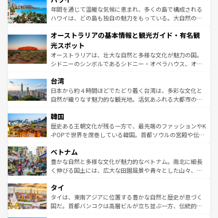
ンメントが詰まった刺激的なスポットだ。一方、アメリカ
年間を通じて温暖な気候に恵まれ、多くの島で構成される
西部には大自然が広がり、グランドキャニオンやイエロー
ハワイは、どの島も独自の魅力をもっている。大自然の神
ストーン国立公園といった絶景が堪能できる。さらに、南
秘を感じたいなら、火山が生み出した壮大な景観を誇るハ
オーストラリアの基本情報と観光ガイド・有名観
部のニューオーリンズでは、音楽と美食が融合した独特の
ワイ島は見逃せない。また、定番の観光地といえばオアフ
文化が魅力。旅行者はアメリカの各地域で異なる魅力を楽
島だが、静かな自然を求めるならマウイ島やカウアイ島が
光スポット
しみながら、その多様性と豊かな歴史を感じることができ
おすすめ。エメラルドグリーンに輝く海をはじめ、豊かな
オーストラリアは、壮大な自然と多様な文化が魅力の国。
るだろう。車でのロードトリップや列車の旅も、アメリカ
文化や歴史が息づいている。「アロハスピリット」と呼ば
シドニーのシンボルであるシドニー・オペラハウス、オー
ならではの贅沢な旅のスタイルだ。 なお、新着のアメリカ
れるおもてなしの心で訪れる人々を迎えてくれるハワイの
ストラリア東海岸北部に広がる大サンゴ礁地帯グレートバ
情報は
コンテンツ一覧
を参照してほしい。
人々、おいしいローカルフードやハワイアンミュージッ
台湾
リアリーフや大陸中央部にそびえるウルル（エアーズロッ
ク、伝統的なフラダンスなど、すべてがハワイの魅力を彩
ク）、タスマニアの美しい原生林やケアンズの熱帯雨林な
日本から約４時間ほどでたどり着く台湾は、多彩な文化と
っている。訪れるたびに新しい発見と感動が待っているハ
ど、見どころがたくさん。また、カフェやワイン、オージ
自然が織りなす魅力的な観光地。活気あふれる大都市の台
ワイを、存分に味わってほしい。 なお、新着のハワイ情報
ービーフなどの食文化も豊かで、美味しいものであふれて
北やノスタルジックな町並みが人気な九份（ジォウフェ
は
コンテンツ一覧
を参照してほしい。
韓国
いる。アクティビティも充実しており、サーフィンやダイ
ン）、静ひつな山岳地帯である台湾東部など、都市の喧騒
ビング、ハイキングなど、アウトドア好きにはたまらな
と山間の静けさが共存しており、訪れる人に新しい発見と
歴史ある王朝文化が残る一方で、最先端のファッションやK
い。オーストラリアの多彩な魅力を存分に味わいつくそ
驚きをもたらしてくれる。また、奥深い台湾の食文化も魅
-POPで世界を席巻している韓国。首都ソウルの宮殿や伝統
う。 なお、新着のオーストラリア情報は
コンテンツ一覧
を
力で、夜市などの屋台グルメから高級料理、ヘルシーで美
家屋が並ぶエリアでは韓国の歴史と文化に浸ることがで
参照してほしい。
ベトナム
容にもいいと評判のスイーツなど、バラエティ豊かな料理
き、地方に足を延ばせば四季折々の自然美を楽しむことが
が味わえる。 なお、新着の台湾情報は
コンテンツ一覧
を参
できる。そして、キムチや焼肉、絶品のストリートフード
豊かな自然と多様な文化が魅力的なベトナム。南北に細長
照してほしい。
まで、さまざまな韓国料理が待っている。夜には、韓国な
く伸びる国土には、広大な田園風景や青々とした山々、世
らではのナイトライフも堪能できる。あたたかいホスピタ
界遺産に登録された壮大な自然景観が点在し、都市部では
タイ
リティに包まれながら、韓国の多彩な魅力を心ゆくまで味
急速な発展と共に伝統が息づく。ハノイの古い町並みやホ
わってみてほしい。 なお、新着の韓国情報は
コンテンツ一
ーチミン市のフランス統治時代の建物も、独特の雰囲気を
タイは、東南アジアに位置する豊かな自然と歴史が息づく
覧
を参照してほしい。
醸し出している。また、バラエティの豊かさとおいしさで
国だ。首都バンコクは高層ビルが立ち並ぶ一方、伝統的な
世界中の食通を魅了してやまないベトナム料理も魅力のひ
寺院や市場がいたるところに点在し、古きよき文化と現代