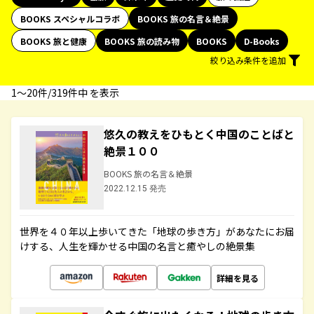
BOOKS スペシャルコラボ
BOOKS 旅の名言＆絶景
BOOKS 旅と健康
BOOKS 旅の読み物
BOOKS
D-Books
絞り込み条件を追加
1〜20件/319件中 を表示
悠久の教えをひもとく中国のことばと
絶景１００
BOOKS 旅の名言＆絶景
2022.12.15 発売
世界を４０年以上歩いてきた「地球の歩き方」があなたにお届
けする、人生を輝かせる中国の名言と癒やしの絶景集
詳細を見る