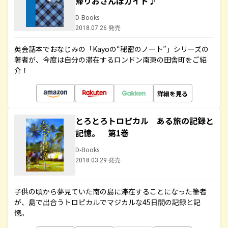
帰りおさんぽガイド♪
D-Books
2018.07.26 発売
英会話本でおなじみの「Kayoの“秘密のノート”」シリーズの
著者が、今度は自分の滞在するロンドン南東の田舎町をご紹
介！
詳細を見る
とろとろトロピカル ある旅の記録と
記憶。 第1巻
D-Books
2018.03.29 発売
子供の頃から夢見ていた南の島に滞在することになった筆者
が、島で出合うトロピカルでマジカルな45日間の記録と記
憶。