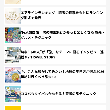
エアラインランキング 読者の投票をもとにランキン
グ形式で発表
Next韓国旅 次の韓国旅行がもっと楽しくなる 旅先・
グルメ・テクニック
旬な“あの人”が「旅」をテーマに語るインタビュー連
載 MY TRAVEL STORY
今、こんな旅がしてみたい！地球の歩き方が選ぶ2026
年絶対行くべき旅先30
コスパもタイパもかなえる！賢者の旅テクニック