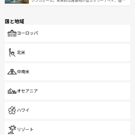
シンガポール。未来的な建築物が並ぶマリーナベイ、歴史
ける。 なお、新着のタイ情報は
コンテンツ一覧
を参照して
そう。 なお、新着の香港情報は
コンテンツ一覧
を参照して
と伝統を感じられるエスニックタウン、多数の緑豊かな公
ほしい。
ほしい。
園や自然保護区など、自然が調和した近代的な景観と文化
の多様性あふれるカラフルな町は、どこを歩いても新しい
国と地域
発見がある。さらに、治安のよさや充実した公共交通機関
も、旅行者にとっては魅力的なポイント。グルメも豊富
で、ホーカーズは地元の風情を楽しめる外せないスポット
ヨーロッパ
だ。訪れる人を飽きさせないシンガポールで、多様な魅力
を体感しよう。 なお、新着のシンガポール情報は
コンテン
ツ一覧
を参照してほしい。
北米
中南米
オセアニア
ハワイ
リゾート