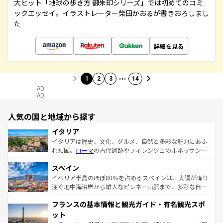
大ヒット「地球の歩き方 御朱印シリーズ」では初めてのコミ
ックエッセイ。イラストレーター柴田かおるが書きおろしまし
た
詳細を見る
…
1
2
3
14
AD
AD
人気の国と地域から探す
イタリア
イタリアは歴史、文化、グルメ、自然と多彩な魅力にあふ
れた国。
ローマ
の古代遺跡やフィレンツェのルネッサンス
美術、ヴェネツィアの運河など、歴史あるスポットはもち
スペイン
ろん、トスカーナの美しい田園風景やアマルフィ海岸の絶
景など、自然景観も見逃せない。観光の合間には、本場の
イベリア半島のほぼ80％を占めるスペインは、太陽が降り
ピザやパスタなど、絶品のイタリア料理を堪能することも
注ぐ地中海沿岸から雄大なピレネー山脈まで、多彩な自然
できる。朝目覚めてから夜眠るまで、すべての瞬間を楽し
と文化が詰まったヨーロッパ屈指の旅行先だ。多様な地域
フランスの基本情報と観光ガイド・有名観光スポ
ませてくれるイタリアで、忘れられない旅をしてみよう！
文化が根付くこの国では、情熱的なフラメンコ、熱気あふ
なお、新着のイタリア情報は
コンテンツ一覧
を参照してほ
れる闘牛、そして美味しいタパスが生活の一部となってい
ット
しい。
る。首都マドリードの洗練された雰囲気や、バルセロナの