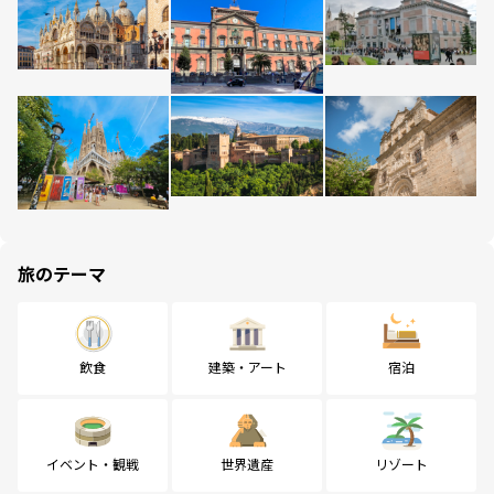
旅のテーマ
飲食
建築・アート
宿泊
イベント・観戦
世界遺産
リゾート