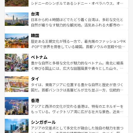
しみながら、その多様性と豊かな歴史を感じることができ
おすすめ。エメラルドグリーンに輝く海をはじめ、豊かな
シドニーのシンボルであるシドニー・オペラハウス、オー
るだろう。車でのロードトリップや列車の旅も、アメリカ
文化や歴史が息づいている。「アロハスピリット」と呼ば
ストラリア東海岸北部に広がる大サンゴ礁地帯グレートバ
ならではの贅沢な旅のスタイルだ。 なお、新着のアメリカ
台湾
れるおもてなしの心で訪れる人々を迎えてくれるハワイの
リアリーフや大陸中央部にそびえるウルル（エアーズロッ
情報は
コンテンツ一覧
を参照してほしい。
人々、おいしいローカルフードやハワイアンミュージッ
ク）、タスマニアの美しい原生林やケアンズの熱帯雨林な
日本から約４時間ほどでたどり着く台湾は、多彩な文化と
ク、伝統的なフラダンスなど、すべてがハワイの魅力を彩
ど、見どころがたくさん。また、カフェやワイン、オージ
自然が織りなす魅力的な観光地。活気あふれる大都市の台
っている。訪れるたびに新しい発見と感動が待っているハ
ービーフなどの食文化も豊かで、美味しいものであふれて
北やノスタルジックな町並みが人気な九份（ジォウフェ
ワイを、存分に味わってほしい。 なお、新着のハワイ情報
韓国
いる。アクティビティも充実しており、サーフィンやダイ
ン）、静ひつな山岳地帯である台湾東部など、都市の喧騒
は
コンテンツ一覧
を参照してほしい。
ビング、ハイキングなど、アウトドア好きにはたまらな
と山間の静けさが共存しており、訪れる人に新しい発見と
歴史ある王朝文化が残る一方で、最先端のファッションやK
い。オーストラリアの多彩な魅力を存分に味わいつくそ
驚きをもたらしてくれる。また、奥深い台湾の食文化も魅
-POPで世界を席巻している韓国。首都ソウルの宮殿や伝統
う。 なお、新着のオーストラリア情報は
コンテンツ一覧
を
力で、夜市などの屋台グルメから高級料理、ヘルシーで美
家屋が並ぶエリアでは韓国の歴史と文化に浸ることがで
参照してほしい。
ベトナム
容にもいいと評判のスイーツなど、バラエティ豊かな料理
き、地方に足を延ばせば四季折々の自然美を楽しむことが
が味わえる。 なお、新着の台湾情報は
コンテンツ一覧
を参
できる。そして、キムチや焼肉、絶品のストリートフード
豊かな自然と多様な文化が魅力的なベトナム。南北に細長
照してほしい。
まで、さまざまな韓国料理が待っている。夜には、韓国な
く伸びる国土には、広大な田園風景や青々とした山々、世
らではのナイトライフも堪能できる。あたたかいホスピタ
界遺産に登録された壮大な自然景観が点在し、都市部では
タイ
リティに包まれながら、韓国の多彩な魅力を心ゆくまで味
急速な発展と共に伝統が息づく。ハノイの古い町並みやホ
わってみてほしい。 なお、新着の韓国情報は
コンテンツ一
ーチミン市のフランス統治時代の建物も、独特の雰囲気を
タイは、東南アジアに位置する豊かな自然と歴史が息づく
覧
を参照してほしい。
醸し出している。また、バラエティの豊かさとおいしさで
国だ。首都バンコクは高層ビルが立ち並ぶ一方、伝統的な
世界中の食通を魅了してやまないベトナム料理も魅力のひ
寺院や市場がいたるところに点在し、古きよき文化と現代
香港
とつ。フォーやバインミー、ベトナムコーヒーなどは、ぜ
の活気が交差している。北部ではチェンマイなどの山岳地
ひ現地で味わいたい。どの地域を訪れてもあたたかい人々
帯で自然と触れ合い、南部ではプーケットやクラビの美し
アジアと西洋の文化が交わる香港は、特有のエネルギーを
が旅行者を迎えてくれるので、きっと忘れられない旅にな
いビーチでリゾート気分を楽しむことができる。タイ料理
もっている。ヴィクトリア湾に広がる壮大な景色、近未来
るはずだ。 なお、新着のベトナム情報は
コンテンツ一覧
を
は世界的に有名で、屋台から高級レストランまで味覚を刺
的なアートスポット、そして歴史と現代が融合した町並
参照してほしい。
シンガポール
激する。気候は一年中温暖で、どの季節にも異なる楽しみ
み、どこを訪れても感動するはず。観光スポットが密集し
が待っている。親しみやすいタイの人々、仏教を中心とし
ており、効率よく見どころを回れるのも魅力。息をのむよ
アジアの交差点として多文化が融合した独自の魅力を放つ
た文化、そして多様な観光資源が、訪れる旅人を魅了し続
うな絶景から文化的な体験まで、香港を存分に楽しみ尽く