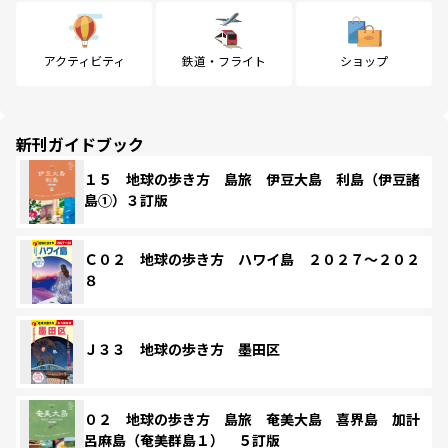
アクティビティ
鉄道・フライト
ショップ
新刊ガイドブック
１５ 地球の歩き方 島旅 伊豆大島 利島（伊豆諸
島①）３訂版
Ｃ０２ 地球の歩き方 ハワイ島 ２０２７～２０２
８
Ｊ３３ 地球の歩き方 墨田区
０２ 地球の歩き方 島旅 奄美大島 喜界島 加計
呂麻島（奄美群島１） ５訂版