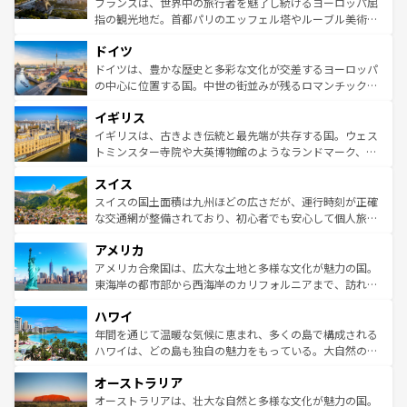
フランスは、世界中の旅行者を魅了し続けるヨーロッパ屈
アートに溢れた街角から、地方では古代ローマ遺跡や中世
指の観光地だ。首都パリのエッフェル塔やルーブル美術館
の城塞都市、穏やかなビーチリゾートまで多彩な表情を見
といった象徴的なスポットから、田舎町の古風な美しさま
せる。地方によって風土や気候が異なるスペインはその個
ドイツ
で、幅広い魅力が詰まっている。華麗な宮殿、歴史的な大
性で訪れる人を魅了する。 なお、新着のスペイン情報は
コ
聖堂、美しいビーチ、そして豊かな自然が、訪れる者を心
ドイツは、豊かな歴史と多彩な文化が交差するヨーロッパ
ンテンツ一覧
を参照してほしい。
から魅了する。また、フランスは美食の国としても知ら
の中心に位置する国。中世の街並みが残るロマンチック街
れ、フランス料理はユネスコ無形文化遺産にも登録されて
道から、未来を先取りするようなモダンな都市まで多様な
イギリス
いる。シャンパンの発祥地であるランス、プロヴァンスの
顔を持つこの国は、どこを歩いても飽きることがない。ベ
香り高いラベンダー畑など、多彩な楽しみ方が可能だ。さ
ルリンの文化的活気、バイエルン州のアルプスの絶景、そ
イギリスは、古きよき伝統と最先端が共存する国。ウェス
らに、パリ以外の地域にも魅力が溢れており、どの街角に
してライン川沿いのワイン畑といった風景は必見。ビール
トミンスター寺院や大英博物館のようなランドマーク、歴
も豊かな歴史と文化が息づいている。パリ以外の個性あふ
とソーセージを味わいながら地元の人と過ごす楽しい時間
史ある大学都市、美しい丘陵地帯や牧歌的な風景など、エ
れる地方に足を運ぶとそれぞれで全く異なる文化を体験で
スイス
は、お酒好きな人にはぜひ体験してほしい。 なお、新着の
リアごとに異なる魅力がある。また、優雅なアフタヌーン
きるだろう。 なお、新着のフランス情報は
コンテンツ一覧
ドイツ情報は
コンテンツ一覧
を参照してほしい。
ティー、ビール好きにはたまらない英国パブ、サッカー観
スイスの国土面積は九州ほどの広さだが、運行時刻が正確
を参照してほしい。
戦など、本場だからこそできる体験も豊富。イギリスを旅
な交通網が整備されており、初心者でも安心して個人旅行
して楽しみつくそう。 なお、新着のイギリス情報は
コンテ
を楽しめる。日本同様に時刻表どおりの旅が可能だ。中世
アメリカ
ンツ一覧
を参照してほしい。
の建物がそのまま残る町や、スイスならではのユニークな
博物館もあり、アルプス観光だけでなく町歩きも満喫する
アメリカ合衆国は、広大な土地と多様な文化が魅力の国。
ことができる。国民の所得が高いため物価も高いが、旅行
東海岸の都市部から西海岸のカリフォルニアまで、訪れる
者向けの交通パス提供のサービスもあり、うまく活用すれ
場所ごとに異なる風景と体験が待っている。ニューヨーク
ハワイ
ば市内交通費無料で観光を楽しむこともできる。 なお、新
のような巨大都市は、観光、ショッピング、エンターテイ
着のスイス情報は
コンテンツ一覧
を参照してほしい。
ンメントが詰まった刺激的なスポットだ。一方、アメリカ
年間を通じて温暖な気候に恵まれ、多くの島で構成される
西部には大自然が広がり、グランドキャニオンやイエロー
ハワイは、どの島も独自の魅力をもっている。大自然の神
ストーン国立公園といった絶景が堪能できる。さらに、南
秘を感じたいなら、火山が生み出した壮大な景観を誇るハ
オーストラリア
部のニューオーリンズでは、音楽と美食が融合した独特の
ワイ島は見逃せない。また、定番の観光地といえばオアフ
文化が魅力。旅行者はアメリカの各地域で異なる魅力を楽
島だが、静かな自然を求めるならマウイ島やカウアイ島が
オーストラリアは、壮大な自然と多様な文化が魅力の国。