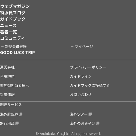
ウェブマガジン
特派員ブログ
ガイドブック
ニュース
著者一覧
コミュニティ
新規会員登録
マイページ
GOOD LUCK TRIP
運営会社
プライバシーポリシー
利用規約
ガイドライン
書店御担当者様へ
ガイドブックに投稿する
採用情報
お問い合わせ
関連サービス
海外航空券
海外ツアー
旅行用品
海外のおみやげ
© Arukikata. Co.,Ltd. All rights reserved.