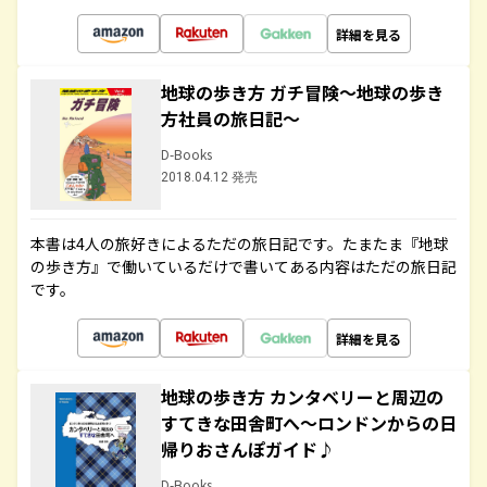
詳細を見る
地球の歩き方 ガチ冒険～地球の歩き
方社員の旅日記～
D-Books
2018.04.12 発売
本書は4人の旅好きによるただの旅日記です。たまたま『地球
の歩き方』で働いているだけで書いてある内容はただの旅日記
です。
詳細を見る
地球の歩き方 カンタベリーと周辺の
すてきな田舎町へ～ロンドンからの日
帰りおさんぽガイド♪
D-Books