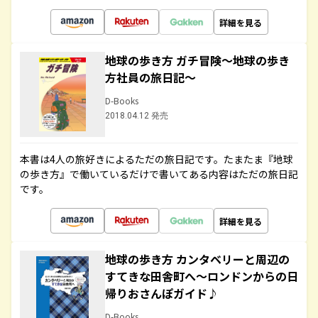
詳細を見る
地球の歩き方 ガチ冒険～地球の歩き
方社員の旅日記～
D-Books
2018.04.12 発売
本書は4人の旅好きによるただの旅日記です。たまたま『地球
の歩き方』で働いているだけで書いてある内容はただの旅日記
です。
詳細を見る
地球の歩き方 カンタベリーと周辺の
すてきな田舎町へ～ロンドンからの日
帰りおさんぽガイド♪
D-Books