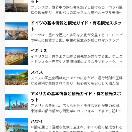
れる闘牛、そして美味しいタパスが生活の一部となってい
ット
る。首都マドリードの洗練された雰囲気や、バルセロナの
フランスは、世界中の旅行者を魅了し続けるヨーロッパ屈
アートに溢れた街角から、地方では古代ローマ遺跡や中世
指の観光地だ。首都パリのエッフェル塔やルーブル美術館
の城塞都市、穏やかなビーチリゾートまで多彩な表情を見
といった象徴的なスポットから、田舎町の古風な美しさま
せる。地方によって風土や気候が異なるスペインはその個
ドイツの基本情報と観光ガイド・有名観光スポッ
で、幅広い魅力が詰まっている。華麗な宮殿、歴史的な大
性で訪れる人を魅了する。 なお、新着のスペイン情報は
コ
聖堂、美しいビーチ、そして豊かな自然が、訪れる者を心
ト
ンテンツ一覧
を参照してほしい。
から魅了する。また、フランスは美食の国としても知ら
ドイツは、豊かな歴史と多彩な文化が交差するヨーロッパ
れ、フランス料理はユネスコ無形文化遺産にも登録されて
の中心に位置する国。中世の街並みが残るロマンチック街
いる。シャンパンの発祥地であるランス、プロヴァンスの
道から、未来を先取りするようなモダンな都市まで多様な
香り高いラベンダー畑など、多彩な楽しみ方が可能だ。さ
イギリス
顔を持つこの国は、どこを歩いても飽きることがない。ベ
らに、パリ以外の地域にも魅力が溢れており、どの街角に
ルリンの文化的活気、バイエルン州のアルプスの絶景、そ
イギリスは、古きよき伝統と最先端が共存する国。ウェス
も豊かな歴史と文化が息づいている。パリ以外の個性あふ
してライン川沿いのワイン畑といった風景は必見。ビール
トミンスター寺院や大英博物館のようなランドマーク、歴
れる地方に足を運ぶとそれぞれで全く異なる文化を体験で
とソーセージを味わいながら地元の人と過ごす楽しい時間
史ある大学都市、美しい丘陵地帯や牧歌的な風景など、エ
きるだろう。 なお、新着のフランス情報は
コンテンツ一覧
スイス
は、お酒好きな人にはぜひ体験してほしい。 なお、新着の
リアごとに異なる魅力がある。また、優雅なアフタヌーン
を参照してほしい。
ドイツ情報は
コンテンツ一覧
を参照してほしい。
ティー、ビール好きにはたまらない英国パブ、サッカー観
スイスの国土面積は九州ほどの広さだが、運行時刻が正確
戦など、本場だからこそできる体験も豊富。イギリスを旅
な交通網が整備されており、初心者でも安心して個人旅行
して楽しみつくそう。 なお、新着のイギリス情報は
コンテ
を楽しめる。日本同様に時刻表どおりの旅が可能だ。中世
アメリカの基本情報と観光ガイド・有名観光スポ
ンツ一覧
を参照してほしい。
の建物がそのまま残る町や、スイスならではのユニークな
博物館もあり、アルプス観光だけでなく町歩きも満喫する
ット
ことができる。国民の所得が高いため物価も高いが、旅行
アメリカ合衆国は、広大な土地と多様な文化が魅力の国。
者向けの交通パス提供のサービスもあり、うまく活用すれ
東海岸の都市部から西海岸のカリフォルニアまで、訪れる
ば市内交通費無料で観光を楽しむこともできる。 なお、新
場所ごとに異なる風景と体験が待っている。ニューヨーク
着のスイス情報は
コンテンツ一覧
を参照してほしい。
ハワイ
のような巨大都市は、観光、ショッピング、エンターテイ
ンメントが詰まった刺激的なスポットだ。一方、アメリカ
年間を通じて温暖な気候に恵まれ、多くの島で構成される
西部には大自然が広がり、グランドキャニオンやイエロー