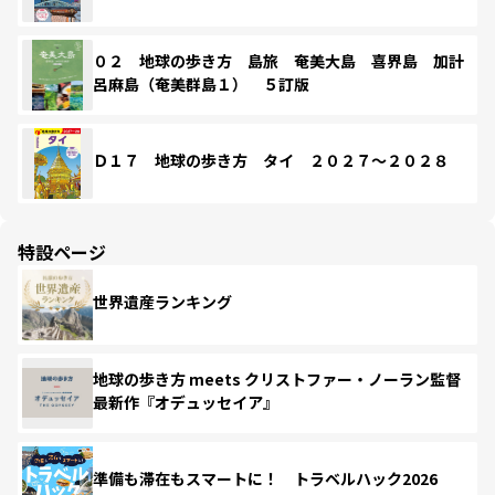
０２ 地球の歩き方 島旅 奄美大島 喜界島 加計
呂麻島（奄美群島１） ５訂版
Ｄ１７ 地球の歩き方 タイ ２０２７～２０２８
特設ページ
世界遺産ランキング
地球の歩き方 meets クリストファー・ノーラン監督
最新作『オデュッセイア』
準備も滞在もスマートに！ トラベルハック2026