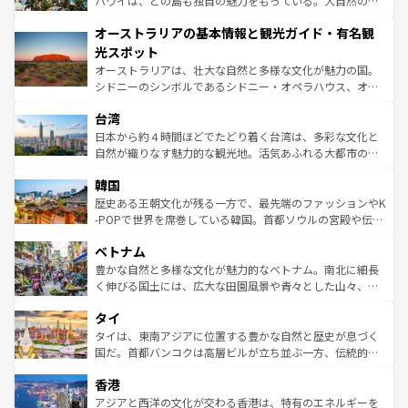
ハワイは、どの島も独自の魅力をもっている。大自然の神
ストーン国立公園といった絶景が堪能できる。さらに、南
秘を感じたいなら、火山が生み出した壮大な景観を誇るハ
オーストラリアの基本情報と観光ガイド・有名観
部のニューオーリンズでは、音楽と美食が融合した独特の
ワイ島は見逃せない。また、定番の観光地といえばオアフ
文化が魅力。旅行者はアメリカの各地域で異なる魅力を楽
島だが、静かな自然を求めるならマウイ島やカウアイ島が
光スポット
しみながら、その多様性と豊かな歴史を感じることができ
おすすめ。エメラルドグリーンに輝く海をはじめ、豊かな
オーストラリアは、壮大な自然と多様な文化が魅力の国。
るだろう。車でのロードトリップや列車の旅も、アメリカ
文化や歴史が息づいている。「アロハスピリット」と呼ば
シドニーのシンボルであるシドニー・オペラハウス、オー
ならではの贅沢な旅のスタイルだ。 なお、新着のアメリカ
れるおもてなしの心で訪れる人々を迎えてくれるハワイの
ストラリア東海岸北部に広がる大サンゴ礁地帯グレートバ
情報は
コンテンツ一覧
を参照してほしい。
人々、おいしいローカルフードやハワイアンミュージッ
台湾
リアリーフや大陸中央部にそびえるウルル（エアーズロッ
ク、伝統的なフラダンスなど、すべてがハワイの魅力を彩
ク）、タスマニアの美しい原生林やケアンズの熱帯雨林な
日本から約４時間ほどでたどり着く台湾は、多彩な文化と
っている。訪れるたびに新しい発見と感動が待っているハ
ど、見どころがたくさん。また、カフェやワイン、オージ
自然が織りなす魅力的な観光地。活気あふれる大都市の台
ワイを、存分に味わってほしい。 なお、新着のハワイ情報
ービーフなどの食文化も豊かで、美味しいものであふれて
北やノスタルジックな町並みが人気な九份（ジォウフェ
は
コンテンツ一覧
を参照してほしい。
韓国
いる。アクティビティも充実しており、サーフィンやダイ
ン）、静ひつな山岳地帯である台湾東部など、都市の喧騒
ビング、ハイキングなど、アウトドア好きにはたまらな
と山間の静けさが共存しており、訪れる人に新しい発見と
歴史ある王朝文化が残る一方で、最先端のファッションやK
い。オーストラリアの多彩な魅力を存分に味わいつくそ
驚きをもたらしてくれる。また、奥深い台湾の食文化も魅
-POPで世界を席巻している韓国。首都ソウルの宮殿や伝統
う。 なお、新着のオーストラリア情報は
コンテンツ一覧
を
力で、夜市などの屋台グルメから高級料理、ヘルシーで美
家屋が並ぶエリアでは韓国の歴史と文化に浸ることがで
参照してほしい。
ベトナム
容にもいいと評判のスイーツなど、バラエティ豊かな料理
き、地方に足を延ばせば四季折々の自然美を楽しむことが
が味わえる。 なお、新着の台湾情報は
コンテンツ一覧
を参
できる。そして、キムチや焼肉、絶品のストリートフード
豊かな自然と多様な文化が魅力的なベトナム。南北に細長
照してほしい。
まで、さまざまな韓国料理が待っている。夜には、韓国な
く伸びる国土には、広大な田園風景や青々とした山々、世
らではのナイトライフも堪能できる。あたたかいホスピタ
界遺産に登録された壮大な自然景観が点在し、都市部では
タイ
リティに包まれながら、韓国の多彩な魅力を心ゆくまで味
急速な発展と共に伝統が息づく。ハノイの古い町並みやホ
わってみてほしい。 なお、新着の韓国情報は
コンテンツ一
ーチミン市のフランス統治時代の建物も、独特の雰囲気を
タイは、東南アジアに位置する豊かな自然と歴史が息づく
覧
を参照してほしい。
醸し出している。また、バラエティの豊かさとおいしさで
国だ。首都バンコクは高層ビルが立ち並ぶ一方、伝統的な
世界中の食通を魅了してやまないベトナム料理も魅力のひ
寺院や市場がいたるところに点在し、古きよき文化と現代
香港
とつ。フォーやバインミー、ベトナムコーヒーなどは、ぜ
の活気が交差している。北部ではチェンマイなどの山岳地
ひ現地で味わいたい。どの地域を訪れてもあたたかい人々
帯で自然と触れ合い、南部ではプーケットやクラビの美し
アジアと西洋の文化が交わる香港は、特有のエネルギーを