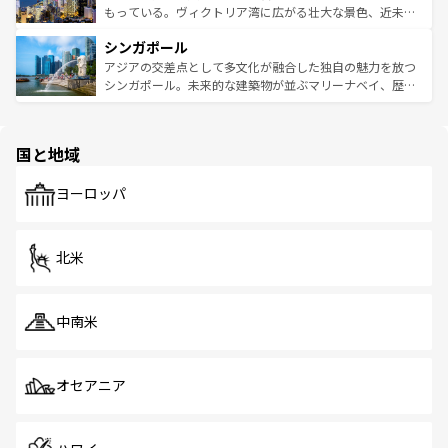
が旅行者を迎えてくれるので、きっと忘れられない旅にな
いビーチでリゾート気分を楽しむことができる。タイ料理
もっている。ヴィクトリア湾に広がる壮大な景色、近未来
るはずだ。 なお、新着のベトナム情報は
コンテンツ一覧
を
は世界的に有名で、屋台から高級レストランまで味覚を刺
的なアートスポット、そして歴史と現代が融合した町並
参照してほしい。
シンガポール
激する。気候は一年中温暖で、どの季節にも異なる楽しみ
み、どこを訪れても感動するはず。観光スポットが密集し
が待っている。親しみやすいタイの人々、仏教を中心とし
ており、効率よく見どころを回れるのも魅力。息をのむよ
アジアの交差点として多文化が融合した独自の魅力を放つ
た文化、そして多様な観光資源が、訪れる旅人を魅了し続
うな絶景から文化的な体験まで、香港を存分に楽しみ尽く
シンガポール。未来的な建築物が並ぶマリーナベイ、歴史
ける。 なお、新着のタイ情報は
コンテンツ一覧
を参照して
そう。 なお、新着の香港情報は
コンテンツ一覧
を参照して
と伝統を感じられるエスニックタウン、多数の緑豊かな公
ほしい。
ほしい。
園や自然保護区など、自然が調和した近代的な景観と文化
の多様性あふれるカラフルな町は、どこを歩いても新しい
国と地域
発見がある。さらに、治安のよさや充実した公共交通機関
も、旅行者にとっては魅力的なポイント。グルメも豊富
で、ホーカーズは地元の風情を楽しめる外せないスポット
ヨーロッパ
だ。訪れる人を飽きさせないシンガポールで、多様な魅力
を体感しよう。 なお、新着のシンガポール情報は
コンテン
ツ一覧
を参照してほしい。
北米
中南米
オセアニア