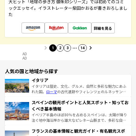
大ヒット「地球の歩き方 御朱印シリーズ」では初めてのコミ
ックエッセイ。イラストレーター柴田かおるが書きおろしまし
た
詳細を見る
…
1
2
3
14
AD
AD
人気の国と地域から探す
イタリア
イタリアは歴史、文化、グルメ、自然と多彩な魅力にあふ
れた国。
ローマ
の古代遺跡やフィレンツェのルネッサンス
美術、ヴェネツィアの運河など、歴史あるスポットはもち
スペインの観光ポイントと人気スポット・知ってお
ろん、トスカーナの美しい田園風景やアマルフィ海岸の絶
景など、自然景観も見逃せない。観光の合間には、本場の
くべき基本情報
ピザやパスタなど、絶品のイタリア料理を堪能することも
イベリア半島のほぼ80％を占めるスペインは、太陽が降り
できる。朝目覚めてから夜眠るまで、すべての瞬間を楽し
注ぐ地中海沿岸から雄大なピレネー山脈まで、多彩な自然
ませてくれるイタリアで、忘れられない旅をしてみよう！
と文化が詰まったヨーロッパ屈指の旅行先だ。多様な地域
なお、新着のイタリア情報は
コンテンツ一覧
を参照してほ
フランスの基本情報と観光ガイド・有名観光スポ
文化が根付くこの国では、情熱的なフラメンコ、熱気あふ
しい。