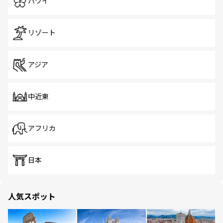
ハワイ
リゾート
アジア
中近東
アフリカ
日本
人気スポット