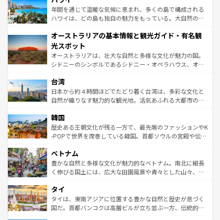
ンメントが詰まった刺激的なスポットだ。一方、アメリカ
年間を通じて温暖な気候に恵まれ、多くの島で構成される
西部には大自然が広がり、グランドキャニオンやイエロー
ハワイは、どの島も独自の魅力をもっている。大自然の神
ストーン国立公園といった絶景が堪能できる。さらに、南
秘を感じたいなら、火山が生み出した壮大な景観を誇るハ
オーストラリアの基本情報と観光ガイド・有名観
部のニューオーリンズでは、音楽と美食が融合した独特の
ワイ島は見逃せない。また、定番の観光地といえばオアフ
文化が魅力。旅行者はアメリカの各地域で異なる魅力を楽
島だが、静かな自然を求めるならマウイ島やカウアイ島が
光スポット
しみながら、その多様性と豊かな歴史を感じることができ
おすすめ。エメラルドグリーンに輝く海をはじめ、豊かな
オーストラリアは、壮大な自然と多様な文化が魅力の国。
るだろう。車でのロードトリップや列車の旅も、アメリカ
文化や歴史が息づいている。「アロハスピリット」と呼ば
シドニーのシンボルであるシドニー・オペラハウス、オー
ならではの贅沢な旅のスタイルだ。 なお、新着のアメリカ
れるおもてなしの心で訪れる人々を迎えてくれるハワイの
ストラリア東海岸北部に広がる大サンゴ礁地帯グレートバ
情報は
コンテンツ一覧
を参照してほしい。
人々、おいしいローカルフードやハワイアンミュージッ
台湾
リアリーフや大陸中央部にそびえるウルル（エアーズロッ
ク、伝統的なフラダンスなど、すべてがハワイの魅力を彩
ク）、タスマニアの美しい原生林やケアンズの熱帯雨林な
日本から約４時間ほどでたどり着く台湾は、多彩な文化と
っている。訪れるたびに新しい発見と感動が待っているハ
ど、見どころがたくさん。また、カフェやワイン、オージ
自然が織りなす魅力的な観光地。活気あふれる大都市の台
ワイを、存分に味わってほしい。 なお、新着のハワイ情報
ービーフなどの食文化も豊かで、美味しいものであふれて
北やノスタルジックな町並みが人気な九份（ジォウフェ
は
コンテンツ一覧
を参照してほしい。
韓国
いる。アクティビティも充実しており、サーフィンやダイ
ン）、静ひつな山岳地帯である台湾東部など、都市の喧騒
ビング、ハイキングなど、アウトドア好きにはたまらな
と山間の静けさが共存しており、訪れる人に新しい発見と
歴史ある王朝文化が残る一方で、最先端のファッションやK
い。オーストラリアの多彩な魅力を存分に味わいつくそ
驚きをもたらしてくれる。また、奥深い台湾の食文化も魅
-POPで世界を席巻している韓国。首都ソウルの宮殿や伝統
う。 なお、新着のオーストラリア情報は
コンテンツ一覧
を
力で、夜市などの屋台グルメから高級料理、ヘルシーで美
家屋が並ぶエリアでは韓国の歴史と文化に浸ることがで
参照してほしい。
ベトナム
容にもいいと評判のスイーツなど、バラエティ豊かな料理
き、地方に足を延ばせば四季折々の自然美を楽しむことが
が味わえる。 なお、新着の台湾情報は
コンテンツ一覧
を参
できる。そして、キムチや焼肉、絶品のストリートフード
豊かな自然と多様な文化が魅力的なベトナム。南北に細長
照してほしい。
まで、さまざまな韓国料理が待っている。夜には、韓国な
く伸びる国土には、広大な田園風景や青々とした山々、世
らではのナイトライフも堪能できる。あたたかいホスピタ
界遺産に登録された壮大な自然景観が点在し、都市部では
タイ
リティに包まれながら、韓国の多彩な魅力を心ゆくまで味
急速な発展と共に伝統が息づく。ハノイの古い町並みやホ
わってみてほしい。 なお、新着の韓国情報は
コンテンツ一
ーチミン市のフランス統治時代の建物も、独特の雰囲気を
タイは、東南アジアに位置する豊かな自然と歴史が息づく
覧
を参照してほしい。
醸し出している。また、バラエティの豊かさとおいしさで
国だ。首都バンコクは高層ビルが立ち並ぶ一方、伝統的な
世界中の食通を魅了してやまないベトナム料理も魅力のひ
寺院や市場がいたるところに点在し、古きよき文化と現代