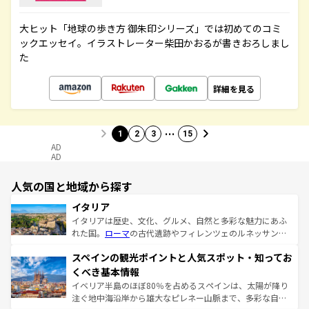
大ヒット「地球の歩き方 御朱印シリーズ」では初めてのコミ
ックエッセイ。イラストレーター柴田かおるが書きおろしまし
た
詳細を見る
…
1
2
3
15
AD
AD
人気の国と地域から探す
イタリア
イタリアは歴史、文化、グルメ、自然と多彩な魅力にあふ
れた国。
ローマ
の古代遺跡やフィレンツェのルネッサンス
美術、ヴェネツィアの運河など、歴史あるスポットはもち
スペインの観光ポイントと人気スポット・知ってお
ろん、トスカーナの美しい田園風景やアマルフィ海岸の絶
景など、自然景観も見逃せない。観光の合間には、本場の
くべき基本情報
ピザやパスタなど、絶品のイタリア料理を堪能することも
イベリア半島のほぼ80％を占めるスペインは、太陽が降り
できる。朝目覚めてから夜眠るまで、すべての瞬間を楽し
注ぐ地中海沿岸から雄大なピレネー山脈まで、多彩な自然
ませてくれるイタリアで、忘れられない旅をしてみよう！