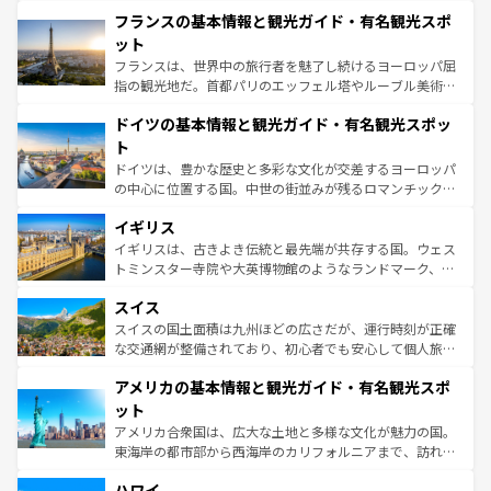
と文化が詰まったヨーロッパ屈指の旅行先だ。多様な地域
なお、新着のイタリア情報は
コンテンツ一覧
を参照してほ
フランスの基本情報と観光ガイド・有名観光スポ
文化が根付くこの国では、情熱的なフラメンコ、熱気あふ
しい。
れる闘牛、そして美味しいタパスが生活の一部となってい
ット
る。首都マドリードの洗練された雰囲気や、バルセロナの
フランスは、世界中の旅行者を魅了し続けるヨーロッパ屈
アートに溢れた街角から、地方では古代ローマ遺跡や中世
指の観光地だ。首都パリのエッフェル塔やルーブル美術館
の城塞都市、穏やかなビーチリゾートまで多彩な表情を見
といった象徴的なスポットから、田舎町の古風な美しさま
せる。地方によって風土や気候が異なるスペインはその個
ドイツの基本情報と観光ガイド・有名観光スポッ
で、幅広い魅力が詰まっている。華麗な宮殿、歴史的な大
性で訪れる人を魅了する。 なお、新着のスペイン情報は
コ
聖堂、美しいビーチ、そして豊かな自然が、訪れる者を心
ト
ンテンツ一覧
を参照してほしい。
から魅了する。また、フランスは美食の国としても知ら
ドイツは、豊かな歴史と多彩な文化が交差するヨーロッパ
れ、フランス料理はユネスコ無形文化遺産にも登録されて
の中心に位置する国。中世の街並みが残るロマンチック街
いる。シャンパンの発祥地であるランス、プロヴァンスの
道から、未来を先取りするようなモダンな都市まで多様な
香り高いラベンダー畑など、多彩な楽しみ方が可能だ。さ
イギリス
顔を持つこの国は、どこを歩いても飽きることがない。ベ
らに、パリ以外の地域にも魅力が溢れており、どの街角に
ルリンの文化的活気、バイエルン州のアルプスの絶景、そ
イギリスは、古きよき伝統と最先端が共存する国。ウェス
も豊かな歴史と文化が息づいている。パリ以外の個性あふ
してライン川沿いのワイン畑といった風景は必見。ビール
トミンスター寺院や大英博物館のようなランドマーク、歴
れる地方に足を運ぶとそれぞれで全く異なる文化を体験で
とソーセージを味わいながら地元の人と過ごす楽しい時間
史ある大学都市、美しい丘陵地帯や牧歌的な風景など、エ
きるだろう。 なお、新着のフランス情報は
コンテンツ一覧
スイス
は、お酒好きな人にはぜひ体験してほしい。 なお、新着の
リアごとに異なる魅力がある。また、優雅なアフタヌーン
を参照してほしい。
ドイツ情報は
コンテンツ一覧
を参照してほしい。
ティー、ビール好きにはたまらない英国パブ、サッカー観
スイスの国土面積は九州ほどの広さだが、運行時刻が正確
戦など、本場だからこそできる体験も豊富。イギリスを旅
な交通網が整備されており、初心者でも安心して個人旅行
して楽しみつくそう。 なお、新着のイギリス情報は
コンテ
を楽しめる。日本同様に時刻表どおりの旅が可能だ。中世
アメリカの基本情報と観光ガイド・有名観光スポ
ンツ一覧
を参照してほしい。
の建物がそのまま残る町や、スイスならではのユニークな
博物館もあり、アルプス観光だけでなく町歩きも満喫する
ット
ことができる。国民の所得が高いため物価も高いが、旅行
アメリカ合衆国は、広大な土地と多様な文化が魅力の国。
者向けの交通パス提供のサービスもあり、うまく活用すれ
東海岸の都市部から西海岸のカリフォルニアまで、訪れる
ば市内交通費無料で観光を楽しむこともできる。 なお、新
場所ごとに異なる風景と体験が待っている。ニューヨーク
着のスイス情報は
コンテンツ一覧
を参照してほしい。
ハワイ
のような巨大都市は、観光、ショッピング、エンターテイ