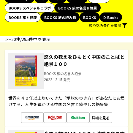
BOOKS スペシャルコラボ
BOOKS 旅の名言＆絶景
BOOKS 旅と健康
BOOKS 旅の読み物
BOOKS
D-Books
絞り込み条件を追加
1〜20件/295件中 を表示
悠久の教えをひもとく中国のことばと
絶景１００
BOOKS 旅の名言＆絶景
2022.12.15 発売
世界を４０年以上歩いてきた「地球の歩き方」があなたにお届
けする、人生を輝かせる中国の名言と癒やしの絶景集
詳細を見る