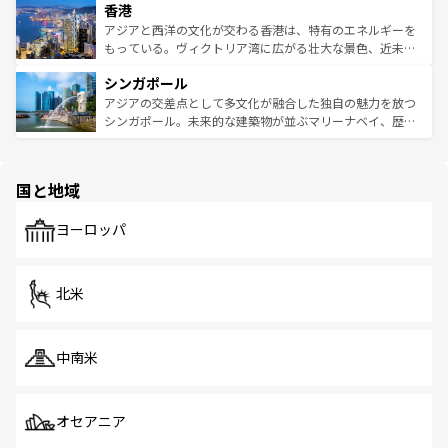
香港
とつ。フォーやバインミー、ベトナムコーヒーなどは、ぜ
の活気が交差している。北部ではチェンマイなどの山岳地
ひ現地で味わいたい。どの地域を訪れてもあたたかい人々
帯で自然と触れ合い、南部ではプーケットやクラビの美し
アジアと西洋の文化が交わる香港は、特有のエネルギーを
が旅行者を迎えてくれるので、きっと忘れられない旅にな
いビーチでリゾート気分を楽しむことができる。タイ料理
もっている。ヴィクトリア湾に広がる壮大な景色、近未来
るはずだ。 なお、新着のベトナム情報は
コンテンツ一覧
を
は世界的に有名で、屋台から高級レストランまで味覚を刺
的なアートスポット、そして歴史と現代が融合した町並
参照してほしい。
シンガポール
激する。気候は一年中温暖で、どの季節にも異なる楽しみ
み、どこを訪れても感動するはず。観光スポットが密集し
が待っている。親しみやすいタイの人々、仏教を中心とし
ており、効率よく見どころを回れるのも魅力。息をのむよ
アジアの交差点として多文化が融合した独自の魅力を放つ
た文化、そして多様な観光資源が、訪れる旅人を魅了し続
うな絶景から文化的な体験まで、香港を存分に楽しみ尽く
シンガポール。未来的な建築物が並ぶマリーナベイ、歴史
ける。 なお、新着のタイ情報は
コンテンツ一覧
を参照して
そう。 なお、新着の香港情報は
コンテンツ一覧
を参照して
と伝統を感じられるエスニックタウン、多数の緑豊かな公
ほしい。
ほしい。
園や自然保護区など、自然が調和した近代的な景観と文化
の多様性あふれるカラフルな町は、どこを歩いても新しい
国と地域
発見がある。さらに、治安のよさや充実した公共交通機関
も、旅行者にとっては魅力的なポイント。グルメも豊富
で、ホーカーズは地元の風情を楽しめる外せないスポット
ヨーロッパ
だ。訪れる人を飽きさせないシンガポールで、多様な魅力
を体感しよう。 なお、新着のシンガポール情報は
コンテン
ツ一覧
を参照してほしい。
北米
中南米
オセアニア