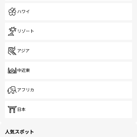
ハワイ
リゾート
アジア
中近東
アフリカ
日本
人気スポット