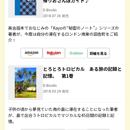
帰りおさんぽガイド♪
D-Books
2018.07.26 発売
英会話本でおなじみの「Kayoの“秘密のノート”」シリーズの
著者が、今度は自分の滞在するロンドン南東の田舎町をご紹
介！
詳細を見る
とろとろトロピカル ある旅の記録と
記憶。 第1巻
D-Books
2018.03.29 発売
子供の頃から夢見ていた南の島に滞在することになった筆者
が、島で出合うトロピカルでマジカルな45日間の記録と記
憶。