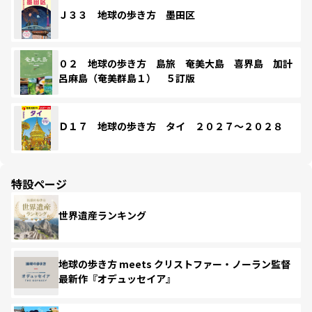
Ｊ３３ 地球の歩き方 墨田区
０２ 地球の歩き方 島旅 奄美大島 喜界島 加計
呂麻島（奄美群島１） ５訂版
Ｄ１７ 地球の歩き方 タイ ２０２７～２０２８
特設ページ
世界遺産ランキング
地球の歩き方 meets クリストファー・ノーラン監督
最新作『オデュッセイア』