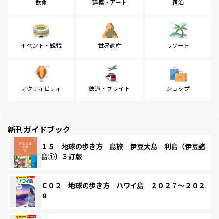
飲食
建築・アート
宿泊
イベント・観戦
世界遺産
リゾート
アクティビティ
鉄道・フライト
ショップ
新刊ガイドブック
１５ 地球の歩き方 島旅 伊豆大島 利島（伊豆諸
島①）３訂版
Ｃ０２ 地球の歩き方 ハワイ島 ２０２７～２０２
８