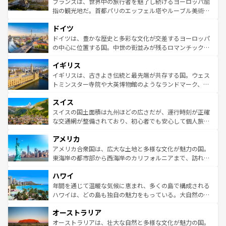
フランスは、世界中の旅行者を魅了し続けるヨーロッパ屈
アートに溢れた街角から、地方では古代ローマ遺跡や中世
指の観光地だ。首都パリのエッフェル塔やルーブル美術館
の城塞都市、穏やかなビーチリゾートまで多彩な表情を見
といった象徴的なスポットから、田舎町の古風な美しさま
せる。地方によって風土や気候が異なるスペインはその個
ドイツ
で、幅広い魅力が詰まっている。華麗な宮殿、歴史的な大
性で訪れる人を魅了する。 なお、新着のスペイン情報は
コ
聖堂、美しいビーチ、そして豊かな自然が、訪れる者を心
ドイツは、豊かな歴史と多彩な文化が交差するヨーロッパ
ンテンツ一覧
を参照してほしい。
から魅了する。また、フランスは美食の国としても知ら
の中心に位置する国。中世の街並みが残るロマンチック街
れ、フランス料理はユネスコ無形文化遺産にも登録されて
道から、未来を先取りするようなモダンな都市まで多様な
イギリス
いる。シャンパンの発祥地であるランス、プロヴァンスの
顔を持つこの国は、どこを歩いても飽きることがない。ベ
香り高いラベンダー畑など、多彩な楽しみ方が可能だ。さ
ルリンの文化的活気、バイエルン州のアルプスの絶景、そ
イギリスは、古きよき伝統と最先端が共存する国。ウェス
らに、パリ以外の地域にも魅力が溢れており、どの街角に
してライン川沿いのワイン畑といった風景は必見。ビール
トミンスター寺院や大英博物館のようなランドマーク、歴
も豊かな歴史と文化が息づいている。パリ以外の個性あふ
とソーセージを味わいながら地元の人と過ごす楽しい時間
史ある大学都市、美しい丘陵地帯や牧歌的な風景など、エ
れる地方に足を運ぶとそれぞれで全く異なる文化を体験で
スイス
は、お酒好きな人にはぜひ体験してほしい。 なお、新着の
リアごとに異なる魅力がある。また、優雅なアフタヌーン
きるだろう。 なお、新着のフランス情報は
コンテンツ一覧
ドイツ情報は
コンテンツ一覧
を参照してほしい。
ティー、ビール好きにはたまらない英国パブ、サッカー観
スイスの国土面積は九州ほどの広さだが、運行時刻が正確
を参照してほしい。
戦など、本場だからこそできる体験も豊富。イギリスを旅
な交通網が整備されており、初心者でも安心して個人旅行
して楽しみつくそう。 なお、新着のイギリス情報は
コンテ
を楽しめる。日本同様に時刻表どおりの旅が可能だ。中世
アメリカ
ンツ一覧
を参照してほしい。
の建物がそのまま残る町や、スイスならではのユニークな
博物館もあり、アルプス観光だけでなく町歩きも満喫する
アメリカ合衆国は、広大な土地と多様な文化が魅力の国。
ことができる。国民の所得が高いため物価も高いが、旅行
東海岸の都市部から西海岸のカリフォルニアまで、訪れる
者向けの交通パス提供のサービスもあり、うまく活用すれ
場所ごとに異なる風景と体験が待っている。ニューヨーク
ハワイ
ば市内交通費無料で観光を楽しむこともできる。 なお、新
のような巨大都市は、観光、ショッピング、エンターテイ
着のスイス情報は
コンテンツ一覧
を参照してほしい。
ンメントが詰まった刺激的なスポットだ。一方、アメリカ
年間を通じて温暖な気候に恵まれ、多くの島で構成される
西部には大自然が広がり、グランドキャニオンやイエロー
ハワイは、どの島も独自の魅力をもっている。大自然の神
ストーン国立公園といった絶景が堪能できる。さらに、南
秘を感じたいなら、火山が生み出した壮大な景観を誇るハ
オーストラリア
部のニューオーリンズでは、音楽と美食が融合した独特の
ワイ島は見逃せない。また、定番の観光地といえばオアフ
文化が魅力。旅行者はアメリカの各地域で異なる魅力を楽
島だが、静かな自然を求めるならマウイ島やカウアイ島が
オーストラリアは、壮大な自然と多様な文化が魅力の国。