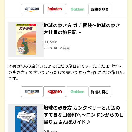
詳細を見る
地球の歩き方 ガチ冒険～地球の歩き
方社員の旅日記～
D-Books
2018.04.12 発売
本書は4人の旅好きによるただの旅日記です。たまたま『地球
の歩き方』で働いているだけで書いてある内容はただの旅日記
です。
詳細を見る
地球の歩き方 カンタベリーと周辺の
すてきな田舎町へ～ロンドンからの日
帰りおさんぽガイド♪
D-Books