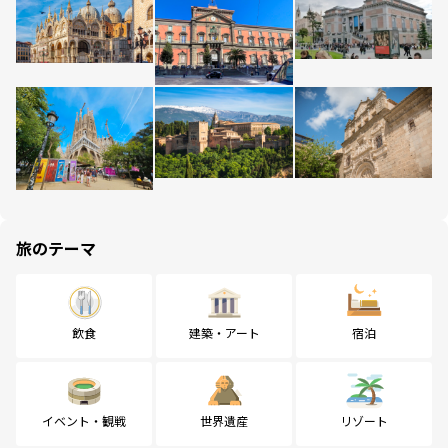
旅のテーマ
飲食
建築・アート
宿泊
イベント・観戦
世界遺産
リゾート