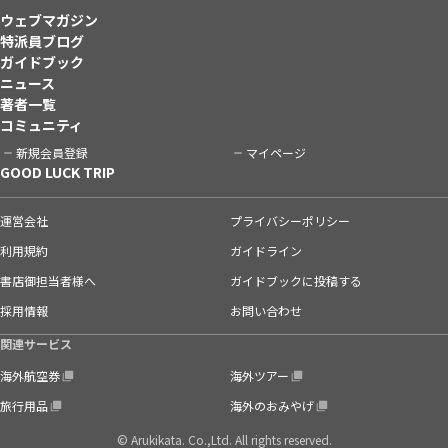
ウェブマガジン
特派員ブログ
ガイドブック
ニュース
著者一覧
コミュニティ
新規会員登録
マイページ
GOOD LUCK TRIP
運営会社
プライバシーポリシー
利用規約
ガイドライン
書店御担当者様へ
ガイドブックに投稿する
採用情報
お問い合わせ
関連サービス
海外航空券
海外ツアー
旅行用品
海外のおみやげ
© Arukikata. Co.,Ltd. All rights reserved.