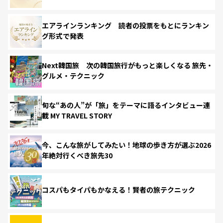
エアラインランキング 読者の投票をもとにランキン
グ形式で発表
Next韓国旅 次の韓国旅行がもっと楽しくなる 旅先・
グルメ・テクニック
旬な“あの人”が「旅」をテーマに語るインタビュー連
載 MY TRAVEL STORY
今、こんな旅がしてみたい！地球の歩き方が選ぶ2026
年絶対行くべき旅先30
コスパもタイパもかなえる！賢者の旅テクニック