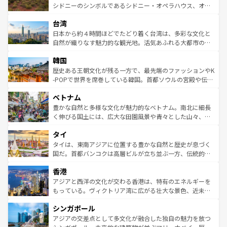
しみながら、その多様性と豊かな歴史を感じることができ
おすすめ。エメラルドグリーンに輝く海をはじめ、豊かな
シドニーのシンボルであるシドニー・オペラハウス、オー
るだろう。車でのロードトリップや列車の旅も、アメリカ
文化や歴史が息づいている。「アロハスピリット」と呼ば
ストラリア東海岸北部に広がる大サンゴ礁地帯グレートバ
ならではの贅沢な旅のスタイルだ。 なお、新着のアメリカ
台湾
れるおもてなしの心で訪れる人々を迎えてくれるハワイの
リアリーフや大陸中央部にそびえるウルル（エアーズロッ
情報は
コンテンツ一覧
を参照してほしい。
人々、おいしいローカルフードやハワイアンミュージッ
ク）、タスマニアの美しい原生林やケアンズの熱帯雨林な
日本から約４時間ほどでたどり着く台湾は、多彩な文化と
ク、伝統的なフラダンスなど、すべてがハワイの魅力を彩
ど、見どころがたくさん。また、カフェやワイン、オージ
自然が織りなす魅力的な観光地。活気あふれる大都市の台
っている。訪れるたびに新しい発見と感動が待っているハ
ービーフなどの食文化も豊かで、美味しいものであふれて
北やノスタルジックな町並みが人気な九份（ジォウフェ
ワイを、存分に味わってほしい。 なお、新着のハワイ情報
韓国
いる。アクティビティも充実しており、サーフィンやダイ
ン）、静ひつな山岳地帯である台湾東部など、都市の喧騒
は
コンテンツ一覧
を参照してほしい。
ビング、ハイキングなど、アウトドア好きにはたまらな
と山間の静けさが共存しており、訪れる人に新しい発見と
歴史ある王朝文化が残る一方で、最先端のファッションやK
い。オーストラリアの多彩な魅力を存分に味わいつくそ
驚きをもたらしてくれる。また、奥深い台湾の食文化も魅
-POPで世界を席巻している韓国。首都ソウルの宮殿や伝統
う。 なお、新着のオーストラリア情報は
コンテンツ一覧
を
力で、夜市などの屋台グルメから高級料理、ヘルシーで美
家屋が並ぶエリアでは韓国の歴史と文化に浸ることがで
参照してほしい。
ベトナム
容にもいいと評判のスイーツなど、バラエティ豊かな料理
き、地方に足を延ばせば四季折々の自然美を楽しむことが
が味わえる。 なお、新着の台湾情報は
コンテンツ一覧
を参
できる。そして、キムチや焼肉、絶品のストリートフード
豊かな自然と多様な文化が魅力的なベトナム。南北に細長
照してほしい。
まで、さまざまな韓国料理が待っている。夜には、韓国な
く伸びる国土には、広大な田園風景や青々とした山々、世
らではのナイトライフも堪能できる。あたたかいホスピタ
界遺産に登録された壮大な自然景観が点在し、都市部では
タイ
リティに包まれながら、韓国の多彩な魅力を心ゆくまで味
急速な発展と共に伝統が息づく。ハノイの古い町並みやホ
わってみてほしい。 なお、新着の韓国情報は
コンテンツ一
ーチミン市のフランス統治時代の建物も、独特の雰囲気を
タイは、東南アジアに位置する豊かな自然と歴史が息づく
覧
を参照してほしい。
醸し出している。また、バラエティの豊かさとおいしさで
国だ。首都バンコクは高層ビルが立ち並ぶ一方、伝統的な
世界中の食通を魅了してやまないベトナム料理も魅力のひ
寺院や市場がいたるところに点在し、古きよき文化と現代
香港
とつ。フォーやバインミー、ベトナムコーヒーなどは、ぜ
の活気が交差している。北部ではチェンマイなどの山岳地
ひ現地で味わいたい。どの地域を訪れてもあたたかい人々
帯で自然と触れ合い、南部ではプーケットやクラビの美し
アジアと西洋の文化が交わる香港は、特有のエネルギーを
が旅行者を迎えてくれるので、きっと忘れられない旅にな
いビーチでリゾート気分を楽しむことができる。タイ料理
もっている。ヴィクトリア湾に広がる壮大な景色、近未来
るはずだ。 なお、新着のベトナム情報は
コンテンツ一覧
を
は世界的に有名で、屋台から高級レストランまで味覚を刺
的なアートスポット、そして歴史と現代が融合した町並
参照してほしい。
シンガポール
激する。気候は一年中温暖で、どの季節にも異なる楽しみ
み、どこを訪れても感動するはず。観光スポットが密集し
が待っている。親しみやすいタイの人々、仏教を中心とし
ており、効率よく見どころを回れるのも魅力。息をのむよ
アジアの交差点として多文化が融合した独自の魅力を放つ
た文化、そして多様な観光資源が、訪れる旅人を魅了し続
うな絶景から文化的な体験まで、香港を存分に楽しみ尽く