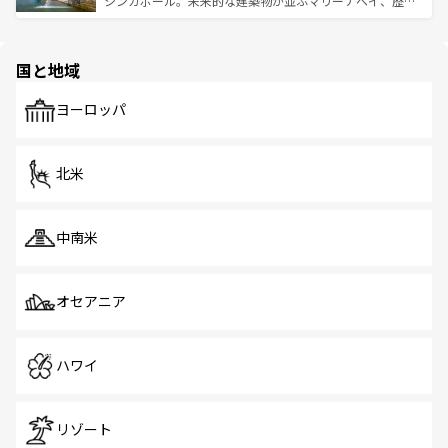
シンガポール。未来的な建築物が並ぶマリーナベイ、歴史
ける。 なお、新着のタイ情報は
コンテンツ一覧
を参照して
そう。 なお、新着の香港情報は
コンテンツ一覧
を参照して
と伝統を感じられるエスニックタウン、多数の緑豊かな公
ほしい。
ほしい。
園や自然保護区など、自然が調和した近代的な景観と文化
の多様性あふれるカラフルな町は、どこを歩いても新しい
国と地域
発見がある。さらに、治安のよさや充実した公共交通機関
も、旅行者にとっては魅力的なポイント。グルメも豊富
で、ホーカーズは地元の風情を楽しめる外せないスポット
ヨーロッパ
だ。訪れる人を飽きさせないシンガポールで、多様な魅力
を体感しよう。 なお、新着のシンガポール情報は
コンテン
ツ一覧
を参照してほしい。
北米
中南米
オセアニア
ハワイ
リゾート