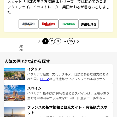
大ヒット「地球の歩き方 御朱印シリーズ」では初めてのコミ
ックエッセイ。イラストレーター柴田かおるが書きおろしまし
た
詳細を見る
…
1
2
3
15
AD
AD
人気の国と地域から探す
イタリア
イタリアは歴史、文化、グルメ、自然と多彩な魅力にあふ
れた国。
ローマ
の古代遺跡やフィレンツェのルネッサンス
美術、ヴェネツィアの運河など、歴史あるスポットはもち
スペイン
ろん、トスカーナの美しい田園風景やアマルフィ海岸の絶
景など、自然景観も見逃せない。観光の合間には、本場の
イベリア半島のほぼ80％を占めるスペインは、太陽が降り
ピザやパスタなど、絶品のイタリア料理を堪能することも
注ぐ地中海沿岸から雄大なピレネー山脈まで、多彩な自然
できる。朝目覚めてから夜眠るまで、すべての瞬間を楽し
と文化が詰まったヨーロッパ屈指の旅行先だ。多様な地域
フランスの基本情報と観光ガイド・有名観光スポ
ませてくれるイタリアで、忘れられない旅をしてみよう！
文化が根付くこの国では、情熱的なフラメンコ、熱気あふ
なお、新着のイタリア情報は
コンテンツ一覧
を参照してほ
れる闘牛、そして美味しいタパスが生活の一部となってい
ット
しい。
る。首都マドリードの洗練された雰囲気や、バルセロナの