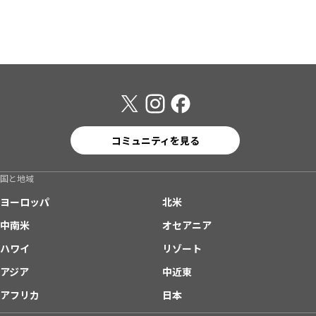
コミュニティを見る
国と地域
ヨーロッパ
北米
中南米
オセアニア
ハワイ
リゾート
アジア
中近東
アフリカ
日本