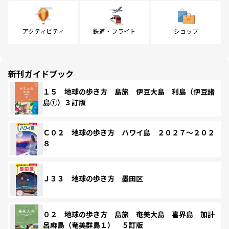
アクティビティ
鉄道・フライト
ショップ
新刊ガイドブック
１５ 地球の歩き方 島旅 伊豆大島 利島（伊豆諸
島①）３訂版
Ｃ０２ 地球の歩き方 ハワイ島 ２０２７～２０２
８
Ｊ３３ 地球の歩き方 墨田区
０２ 地球の歩き方 島旅 奄美大島 喜界島 加計
呂麻島（奄美群島１） ５訂版