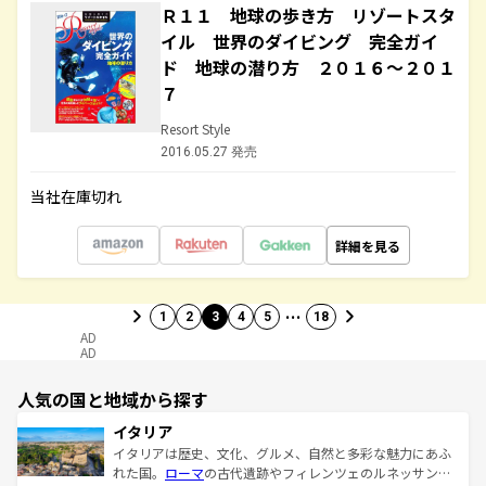
Ｒ１１ 地球の歩き方 リゾートスタ
イル 世界のダイビング 完全ガイ
ド 地球の潜り方 ２０１６～２０１
７
Resort Style
2016.05.27 発売
当社在庫切れ
詳細を見る
…
1
2
3
4
5
18
AD
AD
人気の国と地域から探す
イタリア
イタリアは歴史、文化、グルメ、自然と多彩な魅力にあふ
れた国。
ローマ
の古代遺跡やフィレンツェのルネッサンス