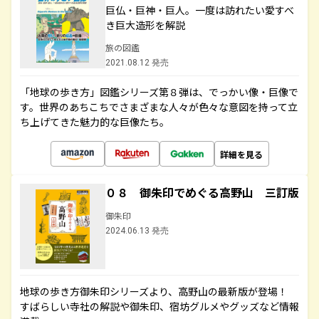
巨仏・巨神・巨人。一度は訪れたい愛すべ
き巨大造形を解説
旅の図鑑
2021.08.12 発売
「地球の歩き方」図鑑シリーズ第８弾は、でっかい像・巨像で
す。世界のあちこちでさまざまな人々が色々な意図を持って立
ち上げてきた魅力的な巨像たち。
詳細を見る
０８ 御朱印でめぐる高野山 三訂版
御朱印
2024.06.13 発売
地球の歩き方御朱印シリーズより、高野山の最新版が登場！
すばらしい寺社の解説や御朱印、宿坊グルメやグッズなど情報