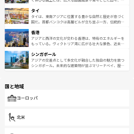
らではのナイトライフも堪能できる。あたたかいホスピタ
界遺産に登録された壮大な自然景観が点在し、都市部では
タイ
リティに包まれながら、韓国の多彩な魅力を心ゆくまで味
急速な発展と共に伝統が息づく。ハノイの古い町並みやホ
わってみてほしい。 なお、新着の韓国情報は
コンテンツ一
ーチミン市のフランス統治時代の建物も、独特の雰囲気を
タイは、東南アジアに位置する豊かな自然と歴史が息づく
覧
を参照してほしい。
醸し出している。また、バラエティの豊かさとおいしさで
国だ。首都バンコクは高層ビルが立ち並ぶ一方、伝統的な
世界中の食通を魅了してやまないベトナム料理も魅力のひ
寺院や市場がいたるところに点在し、古きよき文化と現代
香港
とつ。フォーやバインミー、ベトナムコーヒーなどは、ぜ
の活気が交差している。北部ではチェンマイなどの山岳地
ひ現地で味わいたい。どの地域を訪れてもあたたかい人々
帯で自然と触れ合い、南部ではプーケットやクラビの美し
アジアと西洋の文化が交わる香港は、特有のエネルギーを
が旅行者を迎えてくれるので、きっと忘れられない旅にな
いビーチでリゾート気分を楽しむことができる。タイ料理
もっている。ヴィクトリア湾に広がる壮大な景色、近未来
るはずだ。 なお、新着のベトナム情報は
コンテンツ一覧
を
は世界的に有名で、屋台から高級レストランまで味覚を刺
的なアートスポット、そして歴史と現代が融合した町並
参照してほしい。
シンガポール
激する。気候は一年中温暖で、どの季節にも異なる楽しみ
み、どこを訪れても感動するはず。観光スポットが密集し
が待っている。親しみやすいタイの人々、仏教を中心とし
ており、効率よく見どころを回れるのも魅力。息をのむよ
アジアの交差点として多文化が融合した独自の魅力を放つ
た文化、そして多様な観光資源が、訪れる旅人を魅了し続
うな絶景から文化的な体験まで、香港を存分に楽しみ尽く
シンガポール。未来的な建築物が並ぶマリーナベイ、歴史
ける。 なお、新着のタイ情報は
コンテンツ一覧
を参照して
そう。 なお、新着の香港情報は
コンテンツ一覧
を参照して
と伝統を感じられるエスニックタウン、多数の緑豊かな公
ほしい。
ほしい。
園や自然保護区など、自然が調和した近代的な景観と文化
の多様性あふれるカラフルな町は、どこを歩いても新しい
国と地域
発見がある。さらに、治安のよさや充実した公共交通機関
も、旅行者にとっては魅力的なポイント。グルメも豊富
で、ホーカーズは地元の風情を楽しめる外せないスポット
ヨーロッパ
だ。訪れる人を飽きさせないシンガポールで、多様な魅力
を体感しよう。 なお、新着のシンガポール情報は
コンテン
ツ一覧
を参照してほしい。
北米