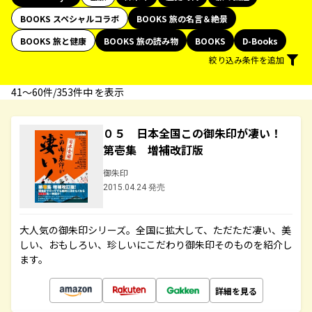
BOOKS スペシャルコラボ
BOOKS 旅の名言＆絶景
BOOKS 旅と健康
BOOKS 旅の読み物
BOOKS
D-Books
絞り込み条件を追加
41〜60件/353件中 を表示
０５ 日本全国この御朱印が凄い！
第壱集 増補改訂版
御朱印
2015.04.24 発売
大人気の御朱印シリーズ。全国に拡大して、ただただ凄い、美
しい、おもしろい、珍しいにこだわり御朱印そのものを紹介し
ます。
詳細を見る