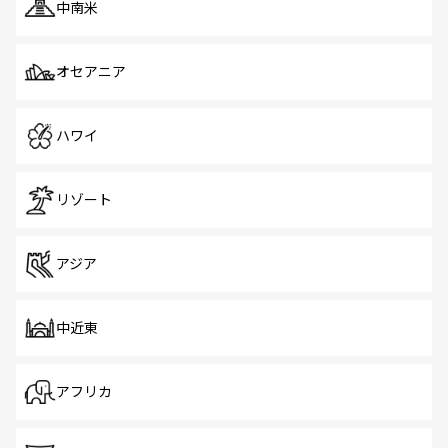
中南米
オセアニア
ハワイ
リゾート
アジア
中近東
アフリカ