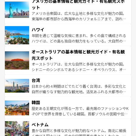
アメリカの基本情報と観光ガイド・有名観光スポ
ンツ一覧
を参照してほしい。
の建物がそのまま残る町や、スイスならではのユニークな
博物館もあり、アルプス観光だけでなく町歩きも満喫する
ット
ことができる。国民の所得が高いため物価も高いが、旅行
アメリカ合衆国は、広大な土地と多様な文化が魅力の国。
者向けの交通パス提供のサービスもあり、うまく活用すれ
東海岸の都市部から西海岸のカリフォルニアまで、訪れる
ば市内交通費無料で観光を楽しむこともできる。 なお、新
場所ごとに異なる風景と体験が待っている。ニューヨーク
着のスイス情報は
コンテンツ一覧
を参照してほしい。
ハワイ
のような巨大都市は、観光、ショッピング、エンターテイ
ンメントが詰まった刺激的なスポットだ。一方、アメリカ
年間を通じて温暖な気候に恵まれ、多くの島で構成される
西部には大自然が広がり、グランドキャニオンやイエロー
ハワイは、どの島も独自の魅力をもっている。大自然の神
ストーン国立公園といった絶景が堪能できる。さらに、南
秘を感じたいなら、火山が生み出した壮大な景観を誇るハ
オーストラリアの基本情報と観光ガイド・有名観
部のニューオーリンズでは、音楽と美食が融合した独特の
ワイ島は見逃せない。また、定番の観光地といえばオアフ
文化が魅力。旅行者はアメリカの各地域で異なる魅力を楽
島だが、静かな自然を求めるならマウイ島やカウアイ島が
光スポット
しみながら、その多様性と豊かな歴史を感じることができ
おすすめ。エメラルドグリーンに輝く海をはじめ、豊かな
オーストラリアは、壮大な自然と多様な文化が魅力の国。
るだろう。車でのロードトリップや列車の旅も、アメリカ
文化や歴史が息づいている。「アロハスピリット」と呼ば
シドニーのシンボルであるシドニー・オペラハウス、オー
ならではの贅沢な旅のスタイルだ。 なお、新着のアメリカ
れるおもてなしの心で訪れる人々を迎えてくれるハワイの
ストラリア東海岸北部に広がる大サンゴ礁地帯グレートバ
情報は
コンテンツ一覧
を参照してほしい。
人々、おいしいローカルフードやハワイアンミュージッ
台湾
リアリーフや大陸中央部にそびえるウルル（エアーズロッ
ク、伝統的なフラダンスなど、すべてがハワイの魅力を彩
ク）、タスマニアの美しい原生林やケアンズの熱帯雨林な
日本から約４時間ほどでたどり着く台湾は、多彩な文化と
っている。訪れるたびに新しい発見と感動が待っているハ
ど、見どころがたくさん。また、カフェやワイン、オージ
自然が織りなす魅力的な観光地。活気あふれる大都市の台
ワイを、存分に味わってほしい。 なお、新着のハワイ情報
ービーフなどの食文化も豊かで、美味しいものであふれて
北やノスタルジックな町並みが人気な九份（ジォウフェ
は
コンテンツ一覧
を参照してほしい。
韓国
いる。アクティビティも充実しており、サーフィンやダイ
ン）、静ひつな山岳地帯である台湾東部など、都市の喧騒
ビング、ハイキングなど、アウトドア好きにはたまらな
と山間の静けさが共存しており、訪れる人に新しい発見と
歴史ある王朝文化が残る一方で、最先端のファッションやK
い。オーストラリアの多彩な魅力を存分に味わいつくそ
驚きをもたらしてくれる。また、奥深い台湾の食文化も魅
-POPで世界を席巻している韓国。首都ソウルの宮殿や伝統
う。 なお、新着のオーストラリア情報は
コンテンツ一覧
を
力で、夜市などの屋台グルメから高級料理、ヘルシーで美
家屋が並ぶエリアでは韓国の歴史と文化に浸ることがで
参照してほしい。
ベトナム
容にもいいと評判のスイーツなど、バラエティ豊かな料理
き、地方に足を延ばせば四季折々の自然美を楽しむことが
が味わえる。 なお、新着の台湾情報は
コンテンツ一覧
を参
できる。そして、キムチや焼肉、絶品のストリートフード
豊かな自然と多様な文化が魅力的なベトナム。南北に細長
照してほしい。
まで、さまざまな韓国料理が待っている。夜には、韓国な
く伸びる国土には、広大な田園風景や青々とした山々、世