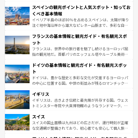
美術、ヴェネツィアの運河など、歴史あるスポットはもち
スペインの観光ポイントと人気スポット・知ってお
ろん、トスカーナの美しい田園風景やアマルフィ海岸の絶
景など、自然景観も見逃せない。観光の合間には、本場の
くべき基本情報
ピザやパスタなど、絶品のイタリア料理を堪能することも
イベリア半島のほぼ80％を占めるスペインは、太陽が降り
できる。朝目覚めてから夜眠るまで、すべての瞬間を楽し
注ぐ地中海沿岸から雄大なピレネー山脈まで、多彩な自然
ませてくれるイタリアで、忘れられない旅をしてみよう！
と文化が詰まったヨーロッパ屈指の旅行先だ。多様な地域
なお、新着のイタリア情報は
コンテンツ一覧
を参照してほ
フランスの基本情報と観光ガイド・有名観光スポ
文化が根付くこの国では、情熱的なフラメンコ、熱気あふ
しい。
れる闘牛、そして美味しいタパスが生活の一部となってい
ット
る。首都マドリードの洗練された雰囲気や、バルセロナの
フランスは、世界中の旅行者を魅了し続けるヨーロッパ屈
アートに溢れた街角から、地方では古代ローマ遺跡や中世
指の観光地だ。首都パリのエッフェル塔やルーブル美術館
の城塞都市、穏やかなビーチリゾートまで多彩な表情を見
といった象徴的なスポットから、田舎町の古風な美しさま
せる。地方によって風土や気候が異なるスペインはその個
ドイツの基本情報と観光ガイド・有名観光スポッ
で、幅広い魅力が詰まっている。華麗な宮殿、歴史的な大
性で訪れる人を魅了する。 なお、新着のスペイン情報は
コ
聖堂、美しいビーチ、そして豊かな自然が、訪れる者を心
ト
ンテンツ一覧
を参照してほしい。
から魅了する。また、フランスは美食の国としても知ら
ドイツは、豊かな歴史と多彩な文化が交差するヨーロッパ
れ、フランス料理はユネスコ無形文化遺産にも登録されて
の中心に位置する国。中世の街並みが残るロマンチック街
いる。シャンパンの発祥地であるランス、プロヴァンスの
道から、未来を先取りするようなモダンな都市まで多様な
香り高いラベンダー畑など、多彩な楽しみ方が可能だ。さ
イギリス
顔を持つこの国は、どこを歩いても飽きることがない。ベ
らに、パリ以外の地域にも魅力が溢れており、どの街角に
ルリンの文化的活気、バイエルン州のアルプスの絶景、そ
イギリスは、古きよき伝統と最先端が共存する国。ウェス
も豊かな歴史と文化が息づいている。パリ以外の個性あふ
してライン川沿いのワイン畑といった風景は必見。ビール
トミンスター寺院や大英博物館のようなランドマーク、歴
れる地方に足を運ぶとそれぞれで全く異なる文化を体験で
とソーセージを味わいながら地元の人と過ごす楽しい時間
史ある大学都市、美しい丘陵地帯や牧歌的な風景など、エ
きるだろう。 なお、新着のフランス情報は
コンテンツ一覧
スイス
は、お酒好きな人にはぜひ体験してほしい。 なお、新着の
リアごとに異なる魅力がある。また、優雅なアフタヌーン
を参照してほしい。
ドイツ情報は
コンテンツ一覧
を参照してほしい。
ティー、ビール好きにはたまらない英国パブ、サッカー観
スイスの国土面積は九州ほどの広さだが、運行時刻が正確
戦など、本場だからこそできる体験も豊富。イギリスを旅
な交通網が整備されており、初心者でも安心して個人旅行
して楽しみつくそう。 なお、新着のイギリス情報は
コンテ
を楽しめる。日本同様に時刻表どおりの旅が可能だ。中世