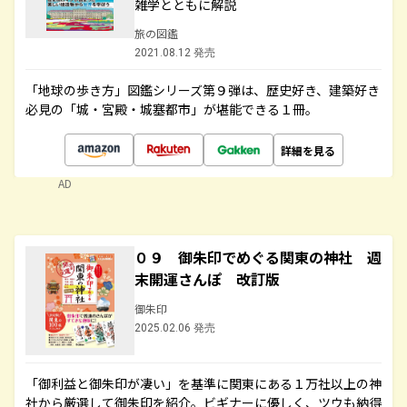
雑学とともに解説
旅の図鑑
2021.08.12 発売
「地球の歩き方」図鑑シリーズ第９弾は、歴史好き、建築好き
必見の「城・宮殿・城塞都市」が堪能できる１冊。
詳細を見る
AD
０９ 御朱印でめぐる関東の神社 週
末開運さんぽ 改訂版
御朱印
2025.02.06 発売
「御利益と御朱印が凄い」を基準に関東にある１万社以上の神
社から厳選して御朱印を紹介。ビギナーに優しく、ツウも納得