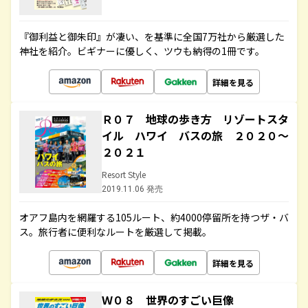
『御利益と御朱印』が凄い、を基準に全国7万社から厳選した
神社を紹介。ビギナーに優しく、ツウも納得の1冊です。
詳細を見る
Ｒ０７ 地球の歩き方 リゾートスタ
イル ハワイ バスの旅 ２０２０～
２０２１
Resort Style
2019.11.06 発売
オアフ島内を網羅する105ルート、約4000停留所を持つザ・バ
ス。旅行者に便利なルートを厳選して掲載。
詳細を見る
Ｗ０８ 世界のすごい巨像