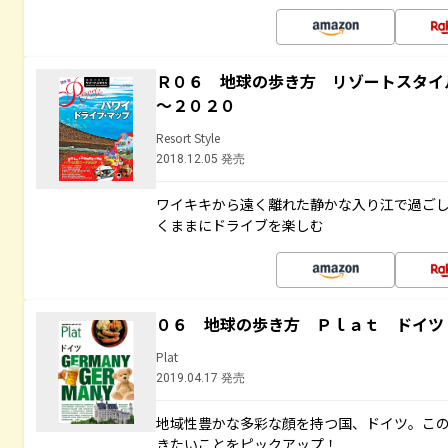
Ｒ０６ 地球の歩き方 リゾートスタイ
～２０２０
Resort Style
2018.12.05 発売
ワイキキから遠く離れた静かな入り江で過ご
くままにドライブを楽しむ
０６ 地球の歩き方 Ｐｌａｔ ドイツ
Plat
2019.04.17 発売
地域性豊かな多彩な顔を持つ国、ドイツ。こ
きたいことをピックアップ！