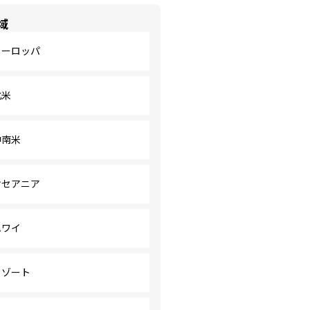
域
ヨーロッパ
北米
中南米
オセアニア
ハワイ
リゾート