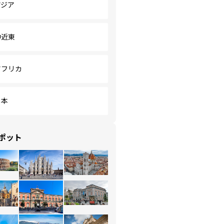
アジア
中近東
アフリカ
日本
ポット