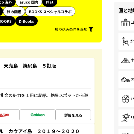
uco 海外
aruco 国内
Plat
国と地
旅の図鑑
BOOKS スペシャルコラボ
BOOKS
D-Books
絞り込み条件を追加
 天売島 焼尻島 ５訂版
・礼文の魅力を１冊に凝縮。絶景スポットから遊
詳細を見る
ル カウアイ島 ２０１９～２０２０