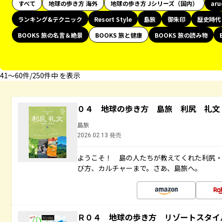
すべて
地球の歩き方 海外
地球の歩き方 Jシリーズ（国内）
ar
ランキング&テクニック
Resort Style
島旅
御朱印
歴史時代
BOOKS 旅の名言＆絶景
BOOKS 旅と健康
BOOKS 旅の読み物
41〜60件/250件中 を表示
０４ 地球の歩き方 島旅 利尻 礼文
島旅
2026.02.13 発売
ようこそ！ 島の人たちが教えてくれた利尻
び方、カルチャーまで。さあ、島旅へ。
Ｒ０４ 地球の歩き方 リゾートスタイ