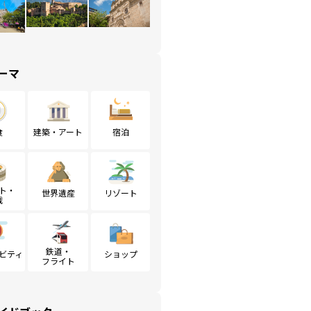
ーマ
食
建築・アート
宿泊
ト・
世界遺産
リゾート
戦
鉄道・
ビティ
ショップ
フライト