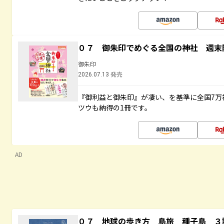
０７ 御朱印でめぐる全国の神社 週末
御朱印
2026.07.13 発売
『御利益と御朱印』が凄い、を基準に全国7万
ツウも納得の1冊です。
AD
０７ 地球の歩き方 島旅 種子島 ３