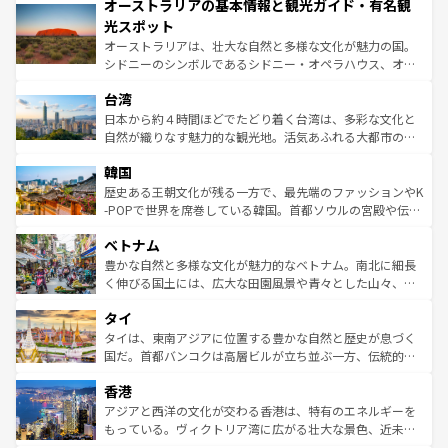
オーストラリアの基本情報と観光ガイド・有名観
部のニューオーリンズでは、音楽と美食が融合した独特の
ワイ島は見逃せない。また、定番の観光地といえばオアフ
文化が魅力。旅行者はアメリカの各地域で異なる魅力を楽
島だが、静かな自然を求めるならマウイ島やカウアイ島が
光スポット
しみながら、その多様性と豊かな歴史を感じることができ
おすすめ。エメラルドグリーンに輝く海をはじめ、豊かな
オーストラリアは、壮大な自然と多様な文化が魅力の国。
るだろう。車でのロードトリップや列車の旅も、アメリカ
文化や歴史が息づいている。「アロハスピリット」と呼ば
シドニーのシンボルであるシドニー・オペラハウス、オー
ならではの贅沢な旅のスタイルだ。 なお、新着のアメリカ
れるおもてなしの心で訪れる人々を迎えてくれるハワイの
ストラリア東海岸北部に広がる大サンゴ礁地帯グレートバ
情報は
コンテンツ一覧
を参照してほしい。
人々、おいしいローカルフードやハワイアンミュージッ
台湾
リアリーフや大陸中央部にそびえるウルル（エアーズロッ
ク、伝統的なフラダンスなど、すべてがハワイの魅力を彩
ク）、タスマニアの美しい原生林やケアンズの熱帯雨林な
日本から約４時間ほどでたどり着く台湾は、多彩な文化と
っている。訪れるたびに新しい発見と感動が待っているハ
ど、見どころがたくさん。また、カフェやワイン、オージ
自然が織りなす魅力的な観光地。活気あふれる大都市の台
ワイを、存分に味わってほしい。 なお、新着のハワイ情報
ービーフなどの食文化も豊かで、美味しいものであふれて
北やノスタルジックな町並みが人気な九份（ジォウフェ
は
コンテンツ一覧
を参照してほしい。
韓国
いる。アクティビティも充実しており、サーフィンやダイ
ン）、静ひつな山岳地帯である台湾東部など、都市の喧騒
ビング、ハイキングなど、アウトドア好きにはたまらな
と山間の静けさが共存しており、訪れる人に新しい発見と
歴史ある王朝文化が残る一方で、最先端のファッションやK
い。オーストラリアの多彩な魅力を存分に味わいつくそ
驚きをもたらしてくれる。また、奥深い台湾の食文化も魅
-POPで世界を席巻している韓国。首都ソウルの宮殿や伝統
う。 なお、新着のオーストラリア情報は
コンテンツ一覧
を
力で、夜市などの屋台グルメから高級料理、ヘルシーで美
家屋が並ぶエリアでは韓国の歴史と文化に浸ることがで
参照してほしい。
ベトナム
容にもいいと評判のスイーツなど、バラエティ豊かな料理
き、地方に足を延ばせば四季折々の自然美を楽しむことが
が味わえる。 なお、新着の台湾情報は
コンテンツ一覧
を参
できる。そして、キムチや焼肉、絶品のストリートフード
豊かな自然と多様な文化が魅力的なベトナム。南北に細長
照してほしい。
まで、さまざまな韓国料理が待っている。夜には、韓国な
く伸びる国土には、広大な田園風景や青々とした山々、世
らではのナイトライフも堪能できる。あたたかいホスピタ
界遺産に登録された壮大な自然景観が点在し、都市部では
タイ
リティに包まれながら、韓国の多彩な魅力を心ゆくまで味
急速な発展と共に伝統が息づく。ハノイの古い町並みやホ
わってみてほしい。 なお、新着の韓国情報は
コンテンツ一
ーチミン市のフランス統治時代の建物も、独特の雰囲気を
タイは、東南アジアに位置する豊かな自然と歴史が息づく
覧
を参照してほしい。
醸し出している。また、バラエティの豊かさとおいしさで
国だ。首都バンコクは高層ビルが立ち並ぶ一方、伝統的な
世界中の食通を魅了してやまないベトナム料理も魅力のひ
寺院や市場がいたるところに点在し、古きよき文化と現代
香港
とつ。フォーやバインミー、ベトナムコーヒーなどは、ぜ
の活気が交差している。北部ではチェンマイなどの山岳地
ひ現地で味わいたい。どの地域を訪れてもあたたかい人々
帯で自然と触れ合い、南部ではプーケットやクラビの美し
アジアと西洋の文化が交わる香港は、特有のエネルギーを
が旅行者を迎えてくれるので、きっと忘れられない旅にな
いビーチでリゾート気分を楽しむことができる。タイ料理
もっている。ヴィクトリア湾に広がる壮大な景色、近未来
るはずだ。 なお、新着のベトナム情報は
コンテンツ一覧
を
は世界的に有名で、屋台から高級レストランまで味覚を刺
的なアートスポット、そして歴史と現代が融合した町並