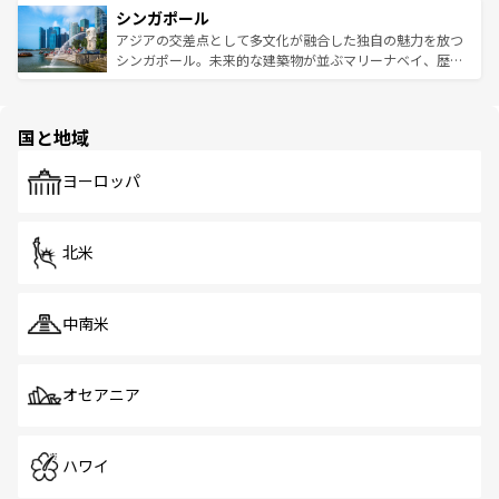
参照してほしい。
シンガポール
激する。気候は一年中温暖で、どの季節にも異なる楽しみ
み、どこを訪れても感動するはず。観光スポットが密集し
が待っている。親しみやすいタイの人々、仏教を中心とし
ており、効率よく見どころを回れるのも魅力。息をのむよ
アジアの交差点として多文化が融合した独自の魅力を放つ
た文化、そして多様な観光資源が、訪れる旅人を魅了し続
うな絶景から文化的な体験まで、香港を存分に楽しみ尽く
シンガポール。未来的な建築物が並ぶマリーナベイ、歴史
ける。 なお、新着のタイ情報は
コンテンツ一覧
を参照して
そう。 なお、新着の香港情報は
コンテンツ一覧
を参照して
と伝統を感じられるエスニックタウン、多数の緑豊かな公
ほしい。
ほしい。
園や自然保護区など、自然が調和した近代的な景観と文化
の多様性あふれるカラフルな町は、どこを歩いても新しい
国と地域
発見がある。さらに、治安のよさや充実した公共交通機関
も、旅行者にとっては魅力的なポイント。グルメも豊富
で、ホーカーズは地元の風情を楽しめる外せないスポット
ヨーロッパ
だ。訪れる人を飽きさせないシンガポールで、多様な魅力
を体感しよう。 なお、新着のシンガポール情報は
コンテン
ツ一覧
を参照してほしい。
北米
中南米
オセアニア
ハワイ