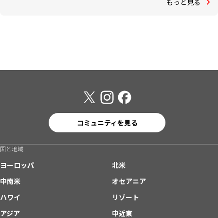
もっと見る
コミュニティを見る
国と地域
ヨーロッパ
北米
中南米
オセアニア
ハワイ
リゾート
アジア
中近東