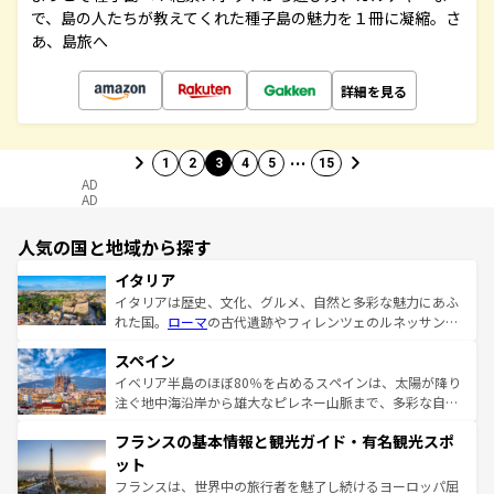
で、島の人たちが教えてくれた種子島の魅力を１冊に凝縮。さ
あ、島旅へ
詳細を見る
…
1
2
3
4
5
15
AD
AD
人気の国と地域から探す
イタリア
イタリアは歴史、文化、グルメ、自然と多彩な魅力にあふ
れた国。
ローマ
の古代遺跡やフィレンツェのルネッサンス
美術、ヴェネツィアの運河など、歴史あるスポットはもち
スペイン
ろん、トスカーナの美しい田園風景やアマルフィ海岸の絶
景など、自然景観も見逃せない。観光の合間には、本場の
イベリア半島のほぼ80％を占めるスペインは、太陽が降り
ピザやパスタなど、絶品のイタリア料理を堪能することも
注ぐ地中海沿岸から雄大なピレネー山脈まで、多彩な自然
できる。朝目覚めてから夜眠るまで、すべての瞬間を楽し
と文化が詰まったヨーロッパ屈指の旅行先だ。多様な地域
フランスの基本情報と観光ガイド・有名観光スポ
ませてくれるイタリアで、忘れられない旅をしてみよう！
文化が根付くこの国では、情熱的なフラメンコ、熱気あふ
なお、新着のイタリア情報は
コンテンツ一覧
を参照してほ
れる闘牛、そして美味しいタパスが生活の一部となってい
ット
しい。
る。首都マドリードの洗練された雰囲気や、バルセロナの
フランスは、世界中の旅行者を魅了し続けるヨーロッパ屈