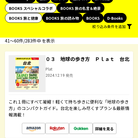
BOOKS スペシャルコラボ
BOOKS 旅の名言＆絶景
BOOKS 旅と健康
BOOKS 旅の読み物
BOOKS
D-Books
絞り込み条件を追加
41〜60件/283件中 を表示
０３ 地球の歩き方 Ｐｌａｔ 台北
Plat
2024.12.19 発売
これ１冊にすべて凝縮！軽くて持ち歩きに便利な「地球の歩き
方」のコンパクトガイド。台北を楽しみ尽くすプラン＆最新情
報満載！
詳細を見る