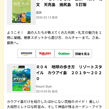
文 天売島 焼尻島 ５訂版
島旅
2026.02.13 発売
ようこそ！ 島の人たちが教えてくれた利尻・礼文の魅力を１
冊に凝縮。絶景スポットから遊び方、カルチャーまで。さあ、
島旅へ。
詳細を見る
Ｒ０４ 地球の歩き方 リゾートスタ
イル カウアイ島 ２０１９～２０２
０
Resort Style
2019.03.06 発売
カウアイ島だけを紹介したほかにない究極のガイド！ 美しい
大自然とレトロな町並み、そして神話が残るガーデン・アイラ