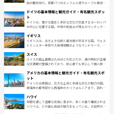
アートに溢れた街角から、地方では古代ローマ遺跡や中世
指の観光地だ。首都パリのエッフェル塔やルーブル美術館
の城塞都市、穏やかなビーチリゾートまで多彩な表情を見
といった象徴的なスポットから、田舎町の古風な美しさま
せる。地方によって風土や気候が異なるスペインはその個
ドイツの基本情報と観光ガイド・有名観光スポッ
で、幅広い魅力が詰まっている。華麗な宮殿、歴史的な大
性で訪れる人を魅了する。 なお、新着のスペイン情報は
コ
聖堂、美しいビーチ、そして豊かな自然が、訪れる者を心
ト
ンテンツ一覧
を参照してほしい。
から魅了する。また、フランスは美食の国としても知ら
ドイツは、豊かな歴史と多彩な文化が交差するヨーロッパ
れ、フランス料理はユネスコ無形文化遺産にも登録されて
の中心に位置する国。中世の街並みが残るロマンチック街
いる。シャンパンの発祥地であるランス、プロヴァンスの
道から、未来を先取りするようなモダンな都市まで多様な
香り高いラベンダー畑など、多彩な楽しみ方が可能だ。さ
イギリス
顔を持つこの国は、どこを歩いても飽きることがない。ベ
らに、パリ以外の地域にも魅力が溢れており、どの街角に
ルリンの文化的活気、バイエルン州のアルプスの絶景、そ
イギリスは、古きよき伝統と最先端が共存する国。ウェス
も豊かな歴史と文化が息づいている。パリ以外の個性あふ
してライン川沿いのワイン畑といった風景は必見。ビール
トミンスター寺院や大英博物館のようなランドマーク、歴
れる地方に足を運ぶとそれぞれで全く異なる文化を体験で
とソーセージを味わいながら地元の人と過ごす楽しい時間
史ある大学都市、美しい丘陵地帯や牧歌的な風景など、エ
きるだろう。 なお、新着のフランス情報は
コンテンツ一覧
スイス
は、お酒好きな人にはぜひ体験してほしい。 なお、新着の
リアごとに異なる魅力がある。また、優雅なアフタヌーン
を参照してほしい。
ドイツ情報は
コンテンツ一覧
を参照してほしい。
ティー、ビール好きにはたまらない英国パブ、サッカー観
スイスの国土面積は九州ほどの広さだが、運行時刻が正確
戦など、本場だからこそできる体験も豊富。イギリスを旅
な交通網が整備されており、初心者でも安心して個人旅行
して楽しみつくそう。 なお、新着のイギリス情報は
コンテ
を楽しめる。日本同様に時刻表どおりの旅が可能だ。中世
アメリカの基本情報と観光ガイド・有名観光スポ
ンツ一覧
を参照してほしい。
の建物がそのまま残る町や、スイスならではのユニークな
博物館もあり、アルプス観光だけでなく町歩きも満喫する
ット
ことができる。国民の所得が高いため物価も高いが、旅行
アメリカ合衆国は、広大な土地と多様な文化が魅力の国。
者向けの交通パス提供のサービスもあり、うまく活用すれ
東海岸の都市部から西海岸のカリフォルニアまで、訪れる
ば市内交通費無料で観光を楽しむこともできる。 なお、新
場所ごとに異なる風景と体験が待っている。ニューヨーク
着のスイス情報は
コンテンツ一覧
を参照してほしい。
ハワイ
のような巨大都市は、観光、ショッピング、エンターテイ
ンメントが詰まった刺激的なスポットだ。一方、アメリカ
年間を通じて温暖な気候に恵まれ、多くの島で構成される
西部には大自然が広がり、グランドキャニオンやイエロー
ハワイは、どの島も独自の魅力をもっている。大自然の神
ストーン国立公園といった絶景が堪能できる。さらに、南
秘を感じたいなら、火山が生み出した壮大な景観を誇るハ