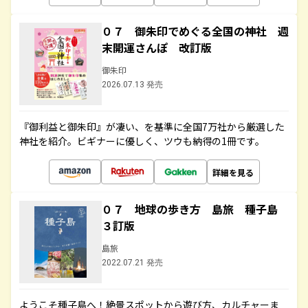
０７ 御朱印でめぐる全国の神社 週
末開運さんぽ 改訂版
御朱印
2026.07.13 発売
『御利益と御朱印』が凄い、を基準に全国7万社から厳選した
神社を紹介。ビギナーに優しく、ツウも納得の1冊です。
詳細を見る
０７ 地球の歩き方 島旅 種子島
３訂版
島旅
2022.07.21 発売
ようこそ種子島へ！絶景スポットから遊び方、カルチャーま