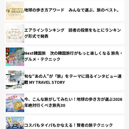
地球の歩き方アワード みんなで選ぶ、旅のベスト。
エアラインランキング 読者の投票をもとにランキン
グ形式で発表
Next韓国旅 次の韓国旅行がもっと楽しくなる 旅先・
グルメ・テクニック
旬な“あの人”が「旅」をテーマに語るインタビュー連
載 MY TRAVEL STORY
今、こんな旅がしてみたい！地球の歩き方が選ぶ2026
年絶対行くべき旅先30
コスパもタイパもかなえる！賢者の旅テクニック