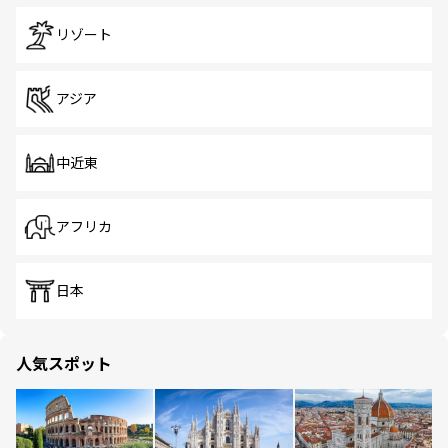
リゾート
アジア
中近東
アフリカ
日本
人気スポット