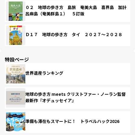
０２ 地球の歩き方 島旅 奄美大島 喜界島 加計
呂麻島（奄美群島１） ５訂版
Ｄ１７ 地球の歩き方 タイ ２０２７～２０２８
特設ページ
世界遺産ランキング
地球の歩き方 meets クリストファー・ノーラン監督
最新作『オデュッセイア』
準備も滞在もスマートに！ トラベルハック2026