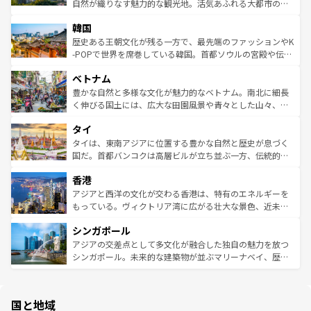
ク、伝統的なフラダンスなど、すべてがハワイの魅力を彩
ど、見どころがたくさん。また、カフェやワイン、オージ
自然が織りなす魅力的な観光地。活気あふれる大都市の台
っている。訪れるたびに新しい発見と感動が待っているハ
ービーフなどの食文化も豊かで、美味しいものであふれて
北やノスタルジックな町並みが人気な九份（ジォウフェ
ワイを、存分に味わってほしい。 なお、新着のハワイ情報
韓国
いる。アクティビティも充実しており、サーフィンやダイ
ン）、静ひつな山岳地帯である台湾東部など、都市の喧騒
は
コンテンツ一覧
を参照してほしい。
ビング、ハイキングなど、アウトドア好きにはたまらな
と山間の静けさが共存しており、訪れる人に新しい発見と
歴史ある王朝文化が残る一方で、最先端のファッションやK
い。オーストラリアの多彩な魅力を存分に味わいつくそ
驚きをもたらしてくれる。また、奥深い台湾の食文化も魅
-POPで世界を席巻している韓国。首都ソウルの宮殿や伝統
う。 なお、新着のオーストラリア情報は
コンテンツ一覧
を
力で、夜市などの屋台グルメから高級料理、ヘルシーで美
家屋が並ぶエリアでは韓国の歴史と文化に浸ることがで
参照してほしい。
ベトナム
容にもいいと評判のスイーツなど、バラエティ豊かな料理
き、地方に足を延ばせば四季折々の自然美を楽しむことが
が味わえる。 なお、新着の台湾情報は
コンテンツ一覧
を参
できる。そして、キムチや焼肉、絶品のストリートフード
豊かな自然と多様な文化が魅力的なベトナム。南北に細長
照してほしい。
まで、さまざまな韓国料理が待っている。夜には、韓国な
く伸びる国土には、広大な田園風景や青々とした山々、世
らではのナイトライフも堪能できる。あたたかいホスピタ
界遺産に登録された壮大な自然景観が点在し、都市部では
タイ
リティに包まれながら、韓国の多彩な魅力を心ゆくまで味
急速な発展と共に伝統が息づく。ハノイの古い町並みやホ
わってみてほしい。 なお、新着の韓国情報は
コンテンツ一
ーチミン市のフランス統治時代の建物も、独特の雰囲気を
タイは、東南アジアに位置する豊かな自然と歴史が息づく
覧
を参照してほしい。
醸し出している。また、バラエティの豊かさとおいしさで
国だ。首都バンコクは高層ビルが立ち並ぶ一方、伝統的な
世界中の食通を魅了してやまないベトナム料理も魅力のひ
寺院や市場がいたるところに点在し、古きよき文化と現代
香港
とつ。フォーやバインミー、ベトナムコーヒーなどは、ぜ
の活気が交差している。北部ではチェンマイなどの山岳地
ひ現地で味わいたい。どの地域を訪れてもあたたかい人々
帯で自然と触れ合い、南部ではプーケットやクラビの美し
アジアと西洋の文化が交わる香港は、特有のエネルギーを
が旅行者を迎えてくれるので、きっと忘れられない旅にな
いビーチでリゾート気分を楽しむことができる。タイ料理
もっている。ヴィクトリア湾に広がる壮大な景色、近未来
るはずだ。 なお、新着のベトナム情報は
コンテンツ一覧
を
は世界的に有名で、屋台から高級レストランまで味覚を刺
的なアートスポット、そして歴史と現代が融合した町並
参照してほしい。
シンガポール
激する。気候は一年中温暖で、どの季節にも異なる楽しみ
み、どこを訪れても感動するはず。観光スポットが密集し
が待っている。親しみやすいタイの人々、仏教を中心とし
ており、効率よく見どころを回れるのも魅力。息をのむよ
アジアの交差点として多文化が融合した独自の魅力を放つ
た文化、そして多様な観光資源が、訪れる旅人を魅了し続
うな絶景から文化的な体験まで、香港を存分に楽しみ尽く
シンガポール。未来的な建築物が並ぶマリーナベイ、歴史
ける。 なお、新着のタイ情報は
コンテンツ一覧
を参照して
そう。 なお、新着の香港情報は
コンテンツ一覧
を参照して
と伝統を感じられるエスニックタウン、多数の緑豊かな公
ほしい。
ほしい。
園や自然保護区など、自然が調和した近代的な景観と文化
の多様性あふれるカラフルな町は、どこを歩いても新しい
国と地域
発見がある。さらに、治安のよさや充実した公共交通機関