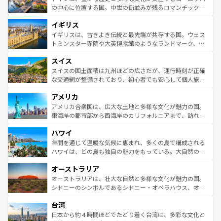
性で訪れる人を魅了する。 なお、新着のスペイン情報は
コ
から魅了する。また、フランスは美食の国としても知ら
の中心に位置する国。中世の街並みが残るロマンチック街
ンテンツ一覧
を参照してほしい。
れ、フランス料理はユネスコ無形文化遺産にも登録されて
道から、未来を先取りするようなモダンな都市まで多様な
イギリス
いる。シャンパンの発祥地であるランス、プロヴァンスの
顔を持つこの国は、どこを歩いても飽きることがない。ベ
香り高いラベンダー畑など、多彩な楽しみ方が可能だ。さ
ルリンの文化的活気、バイエルン州のアルプスの絶景、そ
イギリスは、古きよき伝統と最先端が共存する国。ウェス
らに、パリ以外の地域にも魅力が溢れており、どの街角に
してライン川沿いのワイン畑といった風景は必見。ビール
トミンスター寺院や大英博物館のようなランドマーク、歴
も豊かな歴史と文化が息づいている。パリ以外の個性あふ
とソーセージを味わいながら地元の人と過ごす楽しい時間
史ある大学都市、美しい丘陵地帯や牧歌的な風景など、エ
れる地方に足を運ぶとそれぞれで全く異なる文化を体験で
スイス
は、お酒好きな人にはぜひ体験してほしい。 なお、新着の
リアごとに異なる魅力がある。また、優雅なアフタヌーン
きるだろう。 なお、新着のフランス情報は
コンテンツ一覧
ドイツ情報は
コンテンツ一覧
を参照してほしい。
ティー、ビール好きにはたまらない英国パブ、サッカー観
スイスの国土面積は九州ほどの広さだが、運行時刻が正確
を参照してほしい。
戦など、本場だからこそできる体験も豊富。イギリスを旅
な交通網が整備されており、初心者でも安心して個人旅行
して楽しみつくそう。 なお、新着のイギリス情報は
コンテ
を楽しめる。日本同様に時刻表どおりの旅が可能だ。中世
アメリカ
ンツ一覧
を参照してほしい。
の建物がそのまま残る町や、スイスならではのユニークな
博物館もあり、アルプス観光だけでなく町歩きも満喫する
アメリカ合衆国は、広大な土地と多様な文化が魅力の国。
ことができる。国民の所得が高いため物価も高いが、旅行
東海岸の都市部から西海岸のカリフォルニアまで、訪れる
者向けの交通パス提供のサービスもあり、うまく活用すれ
場所ごとに異なる風景と体験が待っている。ニューヨーク
ハワイ
ば市内交通費無料で観光を楽しむこともできる。 なお、新
のような巨大都市は、観光、ショッピング、エンターテイ
着のスイス情報は
コンテンツ一覧
を参照してほしい。
ンメントが詰まった刺激的なスポットだ。一方、アメリカ
年間を通じて温暖な気候に恵まれ、多くの島で構成される
西部には大自然が広がり、グランドキャニオンやイエロー
ハワイは、どの島も独自の魅力をもっている。大自然の神
ストーン国立公園といった絶景が堪能できる。さらに、南
秘を感じたいなら、火山が生み出した壮大な景観を誇るハ
オーストラリア
部のニューオーリンズでは、音楽と美食が融合した独特の
ワイ島は見逃せない。また、定番の観光地といえばオアフ
文化が魅力。旅行者はアメリカの各地域で異なる魅力を楽
島だが、静かな自然を求めるならマウイ島やカウアイ島が
オーストラリアは、壮大な自然と多様な文化が魅力の国。
しみながら、その多様性と豊かな歴史を感じることができ
おすすめ。エメラルドグリーンに輝く海をはじめ、豊かな
シドニーのシンボルであるシドニー・オペラハウス、オー
るだろう。車でのロードトリップや列車の旅も、アメリカ
文化や歴史が息づいている。「アロハスピリット」と呼ば
ストラリア東海岸北部に広がる大サンゴ礁地帯グレートバ
ならではの贅沢な旅のスタイルだ。 なお、新着のアメリカ
台湾
れるおもてなしの心で訪れる人々を迎えてくれるハワイの
リアリーフや大陸中央部にそびえるウルル（エアーズロッ
情報は
コンテンツ一覧
を参照してほしい。
人々、おいしいローカルフードやハワイアンミュージッ
ク）、タスマニアの美しい原生林やケアンズの熱帯雨林な
日本から約４時間ほどでたどり着く台湾は、多彩な文化と