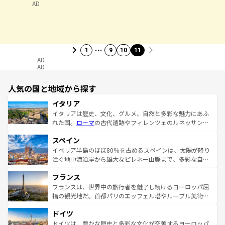
AD
…
1
9
10
11
AD
AD
人気の国と地域から探す
イタリア
イタリアは歴史、文化、グルメ、自然と多彩な魅力にあふ
れた国。
ローマ
の古代遺跡やフィレンツェのルネッサンス
美術、ヴェネツィアの運河など、歴史あるスポットはもち
スペイン
ろん、トスカーナの美しい田園風景やアマルフィ海岸の絶
景など、自然景観も見逃せない。観光の合間には、本場の
イベリア半島のほぼ80％を占めるスペインは、太陽が降り
ピザやパスタなど、絶品のイタリア料理を堪能することも
注ぐ地中海沿岸から雄大なピレネー山脈まで、多彩な自然
できる。朝目覚めてから夜眠るまで、すべての瞬間を楽し
と文化が詰まったヨーロッパ屈指の旅行先だ。多様な地域
フランス
ませてくれるイタリアで、忘れられない旅をしてみよう！
文化が根付くこの国では、情熱的なフラメンコ、熱気あふ
なお、新着のイタリア情報は
コンテンツ一覧
を参照してほ
れる闘牛、そして美味しいタパスが生活の一部となってい
フランスは、世界中の旅行者を魅了し続けるヨーロッパ屈
しい。
る。首都マドリードの洗練された雰囲気や、バルセロナの
指の観光地だ。首都パリのエッフェル塔やルーブル美術館
アートに溢れた街角から、地方では古代ローマ遺跡や中世
といった象徴的なスポットから、田舎町の古風な美しさま
ドイツ
の城塞都市、穏やかなビーチリゾートまで多彩な表情を見
で、幅広い魅力が詰まっている。華麗な宮殿、歴史的な大
せる。地方によって風土や気候が異なるスペインはその個
聖堂、美しいビーチ、そして豊かな自然が、訪れる者を心
ドイツは、豊かな歴史と多彩な文化が交差するヨーロッパ