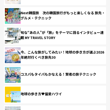
Next韓国旅 次の韓国旅行がもっと楽しくなる 旅先・
グルメ・テクニック
旬な“あの人”が「旅」をテーマに語るインタビュー連
載 MY TRAVEL STORY
今、こんな旅がしてみたい！地球の歩き方が選ぶ2026
年絶対行くべき旅先30
コスパもタイパもかなえる！賢者の旅テクニック
地球の歩き方♥偏愛ハワイ