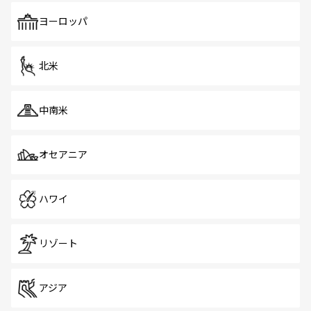
も、旅行者にとっては魅力的なポイント。グルメも豊富
で、ホーカーズは地元の風情を楽しめる外せないスポット
ヨーロッパ
だ。訪れる人を飽きさせないシンガポールで、多様な魅力
を体感しよう。 なお、新着のシンガポール情報は
コンテン
ツ一覧
を参照してほしい。
北米
中南米
オセアニア
ハワイ
リゾート
アジア