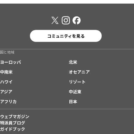
コミュニティを見る
国と地域
ヨーロッパ
北米
中南米
オセアニア
ハワイ
リゾート
アジア
中近東
アフリカ
日本
ウェブマガジン
特派員ブログ
ガイドブック