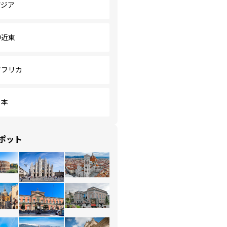
アジア
中近東
アフリカ
日本
ポット