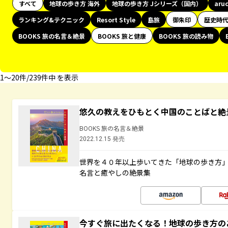
すべて
地球の歩き方 海外
地球の歩き方 Jシリーズ（国内）
aru
ランキング&テクニック
Resort Style
島旅
御朱印
歴史時
BOOKS 旅の名言＆絶景
BOOKS 旅と健康
BOOKS 旅の読み物
1〜20件/239件中 を表示
悠久の教えをひもとく中国のことばと絶
BOOKS 旅の名言＆絶景
2022.12.15 発売
世界を４０年以上歩いてきた「地球の歩き方
名言と癒やしの絶景集
今すぐ旅に出たくなる！地球の歩き方の