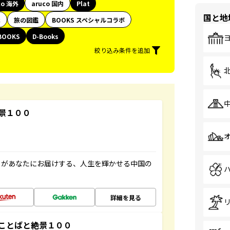
co 海外
aruco 国内
Plat
国と地
代
旅の図鑑
BOOKS スペシャルコラボ
BOOKS
D-Books
絞り込み条件を追加
景１００
」があなたにお届けする、人生を輝かせる中国の
詳細を見る
ことばと絶景１００