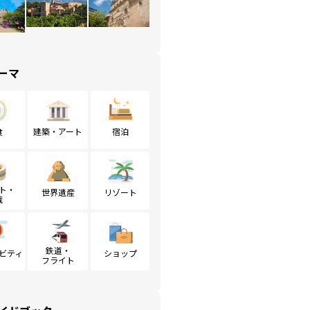
ーマ
食
建築・アート
宿泊
ト・
世界遺産
リゾート
戦
鉄道・
ビティ
ショップ
フライト