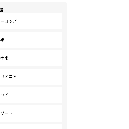
域
ヨーロッパ
北米
中南米
オセアニア
ハワイ
リゾート