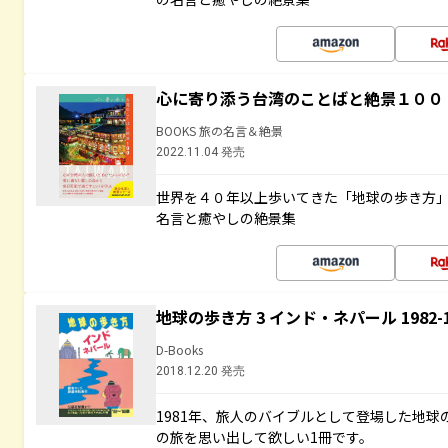
心に寄り添う台湾のことばと絶景１００
BOOKS 旅の名言＆絶景
2022.11.04 発売
世界を４０年以上歩いてきた「地球の歩き方
名言と癒やしの絶景集
地球の歩き方 3 インド・ネパール 1982
D-Books
2018.12.20 発売
1981年、旅人のバイブルとして登場した地
の旅を思い出して欲しい1冊です。