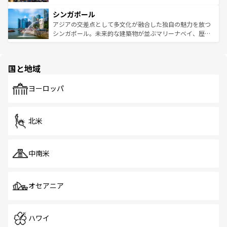
るはずだ。 なお、新着のベトナム情報は
コンテンツ一覧
を
は世界的に有名で、屋台から高級レストランまで味覚を刺
的なアートスポット、そして歴史と現代が融合した町並
参照してほしい。
シンガポール
激する。気候は一年中温暖で、どの季節にも異なる楽しみ
み、どこを訪れても感動するはず。観光スポットが密集し
が待っている。親しみやすいタイの人々、仏教を中心とし
ており、効率よく見どころを回れるのも魅力。息をのむよ
アジアの交差点として多文化が融合した独自の魅力を放つ
た文化、そして多様な観光資源が、訪れる旅人を魅了し続
うな絶景から文化的な体験まで、香港を存分に楽しみ尽く
シンガポール。未来的な建築物が並ぶマリーナベイ、歴史
ける。 なお、新着のタイ情報は
コンテンツ一覧
を参照して
そう。 なお、新着の香港情報は
コンテンツ一覧
を参照して
と伝統を感じられるエスニックタウン、多数の緑豊かな公
ほしい。
ほしい。
園や自然保護区など、自然が調和した近代的な景観と文化
の多様性あふれるカラフルな町は、どこを歩いても新しい
国と地域
発見がある。さらに、治安のよさや充実した公共交通機関
も、旅行者にとっては魅力的なポイント。グルメも豊富
で、ホーカーズは地元の風情を楽しめる外せないスポット
ヨーロッパ
だ。訪れる人を飽きさせないシンガポールで、多様な魅力
を体感しよう。 なお、新着のシンガポール情報は
コンテン
ツ一覧
を参照してほしい。
北米
中南米
オセアニア
ハワイ