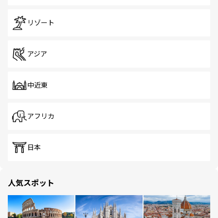
リゾート
アジア
中近東
アフリカ
日本
人気スポット