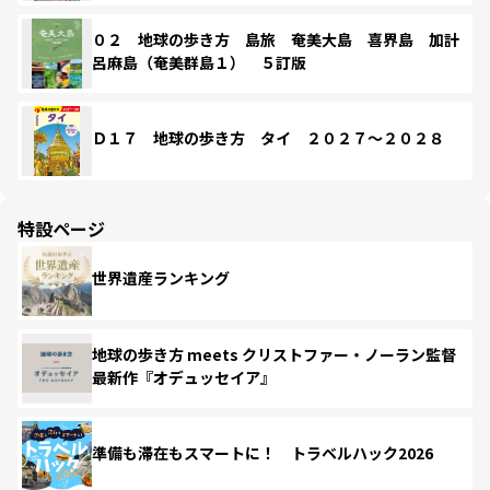
０２ 地球の歩き方 島旅 奄美大島 喜界島 加計
呂麻島（奄美群島１） ５訂版
Ｄ１７ 地球の歩き方 タイ ２０２７～２０２８
特設ページ
世界遺産ランキング
地球の歩き方 meets クリストファー・ノーラン監督
最新作『オデュッセイア』
準備も滞在もスマートに！ トラベルハック2026