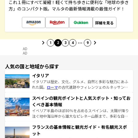
これ１冊にすべて凝縮！軽くて持ち歩きに便利な「地球の歩き
方」のコンパクト版。マルタの最新情報満載の最強ガイド！
詳細を見る
…
1
2
3
4
9
AD
AD
人気の国と地域から探す
イタリア
イタリアは歴史、文化、グルメ、自然と多彩な魅力にあふ
れた国。
ローマ
の古代遺跡やフィレンツェのルネッサンス
美術、ヴェネツィアの運河など、歴史あるスポットはもち
スペインの観光ポイントと人気スポット・知ってお
ろん、トスカーナの美しい田園風景やアマルフィ海岸の絶
景など、自然景観も見逃せない。観光の合間には、本場の
くべき基本情報
ピザやパスタなど、絶品のイタリア料理を堪能することも
イベリア半島のほぼ80％を占めるスペインは、太陽が降り
できる。朝目覚めてから夜眠るまで、すべての瞬間を楽し
注ぐ地中海沿岸から雄大なピレネー山脈まで、多彩な自然
ませてくれるイタリアで、忘れられない旅をしてみよう！
と文化が詰まったヨーロッパ屈指の旅行先だ。多様な地域
なお、新着のイタリア情報は
コンテンツ一覧
を参照してほ
フランスの基本情報と観光ガイド・有名観光スポ
文化が根付くこの国では、情熱的なフラメンコ、熱気あふ
しい。
れる闘牛、そして美味しいタパスが生活の一部となってい
ット