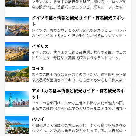
る。首都マドリードの洗練された雰囲気や、バルセロナの
フランスは、世界中の旅行者を魅了し続けるヨーロッパ屈
アートに溢れた街角から、地方では古代ローマ遺跡や中世
指の観光地だ。首都パリのエッフェル塔やルーブル美術館
の城塞都市、穏やかなビーチリゾートまで多彩な表情を見
といった象徴的なスポットから、田舎町の古風な美しさま
せる。地方によって風土や気候が異なるスペインはその個
ドイツの基本情報と観光ガイド・有名観光スポッ
で、幅広い魅力が詰まっている。華麗な宮殿、歴史的な大
性で訪れる人を魅了する。 なお、新着のスペイン情報は
コ
聖堂、美しいビーチ、そして豊かな自然が、訪れる者を心
ト
ンテンツ一覧
を参照してほしい。
から魅了する。また、フランスは美食の国としても知ら
ドイツは、豊かな歴史と多彩な文化が交差するヨーロッパ
れ、フランス料理はユネスコ無形文化遺産にも登録されて
の中心に位置する国。中世の街並みが残るロマンチック街
いる。シャンパンの発祥地であるランス、プロヴァンスの
道から、未来を先取りするようなモダンな都市まで多様な
香り高いラベンダー畑など、多彩な楽しみ方が可能だ。さ
イギリス
顔を持つこの国は、どこを歩いても飽きることがない。ベ
らに、パリ以外の地域にも魅力が溢れており、どの街角に
ルリンの文化的活気、バイエルン州のアルプスの絶景、そ
イギリスは、古きよき伝統と最先端が共存する国。ウェス
も豊かな歴史と文化が息づいている。パリ以外の個性あふ
してライン川沿いのワイン畑といった風景は必見。ビール
トミンスター寺院や大英博物館のようなランドマーク、歴
れる地方に足を運ぶとそれぞれで全く異なる文化を体験で
とソーセージを味わいながら地元の人と過ごす楽しい時間
史ある大学都市、美しい丘陵地帯や牧歌的な風景など、エ
きるだろう。 なお、新着のフランス情報は
コンテンツ一覧
スイス
は、お酒好きな人にはぜひ体験してほしい。 なお、新着の
リアごとに異なる魅力がある。また、優雅なアフタヌーン
を参照してほしい。
ドイツ情報は
コンテンツ一覧
を参照してほしい。
ティー、ビール好きにはたまらない英国パブ、サッカー観
スイスの国土面積は九州ほどの広さだが、運行時刻が正確
戦など、本場だからこそできる体験も豊富。イギリスを旅
な交通網が整備されており、初心者でも安心して個人旅行
して楽しみつくそう。 なお、新着のイギリス情報は
コンテ
を楽しめる。日本同様に時刻表どおりの旅が可能だ。中世
アメリカの基本情報と観光ガイド・有名観光スポ
ンツ一覧
を参照してほしい。
の建物がそのまま残る町や、スイスならではのユニークな
博物館もあり、アルプス観光だけでなく町歩きも満喫する
ット
ことができる。国民の所得が高いため物価も高いが、旅行
アメリカ合衆国は、広大な土地と多様な文化が魅力の国。
者向けの交通パス提供のサービスもあり、うまく活用すれ
東海岸の都市部から西海岸のカリフォルニアまで、訪れる
ば市内交通費無料で観光を楽しむこともできる。 なお、新
場所ごとに異なる風景と体験が待っている。ニューヨーク
着のスイス情報は
コンテンツ一覧
を参照してほしい。
ハワイ
のような巨大都市は、観光、ショッピング、エンターテイ
ンメントが詰まった刺激的なスポットだ。一方、アメリカ
年間を通じて温暖な気候に恵まれ、多くの島で構成される
西部には大自然が広がり、グランドキャニオンやイエロー
ハワイは、どの島も独自の魅力をもっている。大自然の神
ストーン国立公園といった絶景が堪能できる。さらに、南
秘を感じたいなら、火山が生み出した壮大な景観を誇るハ