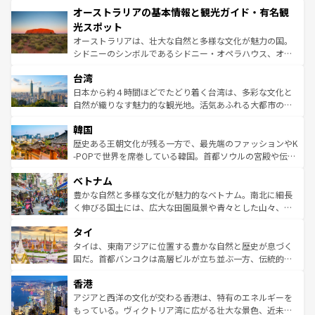
オーストラリアの基本情報と観光ガイド・有名観
部のニューオーリンズでは、音楽と美食が融合した独特の
ワイ島は見逃せない。また、定番の観光地といえばオアフ
文化が魅力。旅行者はアメリカの各地域で異なる魅力を楽
島だが、静かな自然を求めるならマウイ島やカウアイ島が
光スポット
しみながら、その多様性と豊かな歴史を感じることができ
おすすめ。エメラルドグリーンに輝く海をはじめ、豊かな
オーストラリアは、壮大な自然と多様な文化が魅力の国。
るだろう。車でのロードトリップや列車の旅も、アメリカ
文化や歴史が息づいている。「アロハスピリット」と呼ば
シドニーのシンボルであるシドニー・オペラハウス、オー
ならではの贅沢な旅のスタイルだ。 なお、新着のアメリカ
れるおもてなしの心で訪れる人々を迎えてくれるハワイの
ストラリア東海岸北部に広がる大サンゴ礁地帯グレートバ
情報は
コンテンツ一覧
を参照してほしい。
人々、おいしいローカルフードやハワイアンミュージッ
台湾
リアリーフや大陸中央部にそびえるウルル（エアーズロッ
ク、伝統的なフラダンスなど、すべてがハワイの魅力を彩
ク）、タスマニアの美しい原生林やケアンズの熱帯雨林な
日本から約４時間ほどでたどり着く台湾は、多彩な文化と
っている。訪れるたびに新しい発見と感動が待っているハ
ど、見どころがたくさん。また、カフェやワイン、オージ
自然が織りなす魅力的な観光地。活気あふれる大都市の台
ワイを、存分に味わってほしい。 なお、新着のハワイ情報
ービーフなどの食文化も豊かで、美味しいものであふれて
北やノスタルジックな町並みが人気な九份（ジォウフェ
は
コンテンツ一覧
を参照してほしい。
韓国
いる。アクティビティも充実しており、サーフィンやダイ
ン）、静ひつな山岳地帯である台湾東部など、都市の喧騒
ビング、ハイキングなど、アウトドア好きにはたまらな
と山間の静けさが共存しており、訪れる人に新しい発見と
歴史ある王朝文化が残る一方で、最先端のファッションやK
い。オーストラリアの多彩な魅力を存分に味わいつくそ
驚きをもたらしてくれる。また、奥深い台湾の食文化も魅
-POPで世界を席巻している韓国。首都ソウルの宮殿や伝統
う。 なお、新着のオーストラリア情報は
コンテンツ一覧
を
力で、夜市などの屋台グルメから高級料理、ヘルシーで美
家屋が並ぶエリアでは韓国の歴史と文化に浸ることがで
参照してほしい。
ベトナム
容にもいいと評判のスイーツなど、バラエティ豊かな料理
き、地方に足を延ばせば四季折々の自然美を楽しむことが
が味わえる。 なお、新着の台湾情報は
コンテンツ一覧
を参
できる。そして、キムチや焼肉、絶品のストリートフード
豊かな自然と多様な文化が魅力的なベトナム。南北に細長
照してほしい。
まで、さまざまな韓国料理が待っている。夜には、韓国な
く伸びる国土には、広大な田園風景や青々とした山々、世
らではのナイトライフも堪能できる。あたたかいホスピタ
界遺産に登録された壮大な自然景観が点在し、都市部では
タイ
リティに包まれながら、韓国の多彩な魅力を心ゆくまで味
急速な発展と共に伝統が息づく。ハノイの古い町並みやホ
わってみてほしい。 なお、新着の韓国情報は
コンテンツ一
ーチミン市のフランス統治時代の建物も、独特の雰囲気を
タイは、東南アジアに位置する豊かな自然と歴史が息づく
覧
を参照してほしい。
醸し出している。また、バラエティの豊かさとおいしさで
国だ。首都バンコクは高層ビルが立ち並ぶ一方、伝統的な
世界中の食通を魅了してやまないベトナム料理も魅力のひ
寺院や市場がいたるところに点在し、古きよき文化と現代
香港
とつ。フォーやバインミー、ベトナムコーヒーなどは、ぜ
の活気が交差している。北部ではチェンマイなどの山岳地
ひ現地で味わいたい。どの地域を訪れてもあたたかい人々
帯で自然と触れ合い、南部ではプーケットやクラビの美し
アジアと西洋の文化が交わる香港は、特有のエネルギーを
が旅行者を迎えてくれるので、きっと忘れられない旅にな
いビーチでリゾート気分を楽しむことができる。タイ料理
もっている。ヴィクトリア湾に広がる壮大な景色、近未来