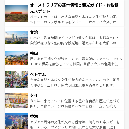
オーストラリアの基本情報と観光ガイド・有名観
部のニューオーリンズでは、音楽と美食が融合した独特の
ワイ島は見逃せない。また、定番の観光地といえばオアフ
文化が魅力。旅行者はアメリカの各地域で異なる魅力を楽
島だが、静かな自然を求めるならマウイ島やカウアイ島が
光スポット
しみながら、その多様性と豊かな歴史を感じることができ
おすすめ。エメラルドグリーンに輝く海をはじめ、豊かな
オーストラリアは、壮大な自然と多様な文化が魅力の国。
るだろう。車でのロードトリップや列車の旅も、アメリカ
文化や歴史が息づいている。「アロハスピリット」と呼ば
シドニーのシンボルであるシドニー・オペラハウス、オー
ならではの贅沢な旅のスタイルだ。 なお、新着のアメリカ
れるおもてなしの心で訪れる人々を迎えてくれるハワイの
ストラリア東海岸北部に広がる大サンゴ礁地帯グレートバ
情報は
コンテンツ一覧
を参照してほしい。
人々、おいしいローカルフードやハワイアンミュージッ
台湾
リアリーフや大陸中央部にそびえるウルル（エアーズロッ
ク、伝統的なフラダンスなど、すべてがハワイの魅力を彩
ク）、タスマニアの美しい原生林やケアンズの熱帯雨林な
日本から約４時間ほどでたどり着く台湾は、多彩な文化と
っている。訪れるたびに新しい発見と感動が待っているハ
ど、見どころがたくさん。また、カフェやワイン、オージ
自然が織りなす魅力的な観光地。活気あふれる大都市の台
ワイを、存分に味わってほしい。 なお、新着のハワイ情報
ービーフなどの食文化も豊かで、美味しいものであふれて
北やノスタルジックな町並みが人気な九份（ジォウフェ
は
コンテンツ一覧
を参照してほしい。
韓国
いる。アクティビティも充実しており、サーフィンやダイ
ン）、静ひつな山岳地帯である台湾東部など、都市の喧騒
ビング、ハイキングなど、アウトドア好きにはたまらな
と山間の静けさが共存しており、訪れる人に新しい発見と
歴史ある王朝文化が残る一方で、最先端のファッションやK
い。オーストラリアの多彩な魅力を存分に味わいつくそ
驚きをもたらしてくれる。また、奥深い台湾の食文化も魅
-POPで世界を席巻している韓国。首都ソウルの宮殿や伝統
う。 なお、新着のオーストラリア情報は
コンテンツ一覧
を
力で、夜市などの屋台グルメから高級料理、ヘルシーで美
家屋が並ぶエリアでは韓国の歴史と文化に浸ることがで
参照してほしい。
ベトナム
容にもいいと評判のスイーツなど、バラエティ豊かな料理
き、地方に足を延ばせば四季折々の自然美を楽しむことが
が味わえる。 なお、新着の台湾情報は
コンテンツ一覧
を参
できる。そして、キムチや焼肉、絶品のストリートフード
豊かな自然と多様な文化が魅力的なベトナム。南北に細長
照してほしい。
まで、さまざまな韓国料理が待っている。夜には、韓国な
く伸びる国土には、広大な田園風景や青々とした山々、世
らではのナイトライフも堪能できる。あたたかいホスピタ
界遺産に登録された壮大な自然景観が点在し、都市部では
タイ
リティに包まれながら、韓国の多彩な魅力を心ゆくまで味
急速な発展と共に伝統が息づく。ハノイの古い町並みやホ
わってみてほしい。 なお、新着の韓国情報は
コンテンツ一
ーチミン市のフランス統治時代の建物も、独特の雰囲気を
タイは、東南アジアに位置する豊かな自然と歴史が息づく
覧
を参照してほしい。
醸し出している。また、バラエティの豊かさとおいしさで
国だ。首都バンコクは高層ビルが立ち並ぶ一方、伝統的な
世界中の食通を魅了してやまないベトナム料理も魅力のひ
寺院や市場がいたるところに点在し、古きよき文化と現代
香港
とつ。フォーやバインミー、ベトナムコーヒーなどは、ぜ
の活気が交差している。北部ではチェンマイなどの山岳地
ひ現地で味わいたい。どの地域を訪れてもあたたかい人々
帯で自然と触れ合い、南部ではプーケットやクラビの美し
アジアと西洋の文化が交わる香港は、特有のエネルギーを
が旅行者を迎えてくれるので、きっと忘れられない旅にな
いビーチでリゾート気分を楽しむことができる。タイ料理
もっている。ヴィクトリア湾に広がる壮大な景色、近未来