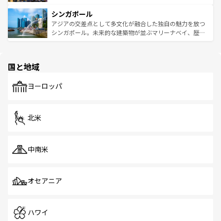
るはずだ。 なお、新着のベトナム情報は
コンテンツ一覧
を
は世界的に有名で、屋台から高級レストランまで味覚を刺
的なアートスポット、そして歴史と現代が融合した町並
参照してほしい。
シンガポール
激する。気候は一年中温暖で、どの季節にも異なる楽しみ
み、どこを訪れても感動するはず。観光スポットが密集し
が待っている。親しみやすいタイの人々、仏教を中心とし
ており、効率よく見どころを回れるのも魅力。息をのむよ
アジアの交差点として多文化が融合した独自の魅力を放つ
た文化、そして多様な観光資源が、訪れる旅人を魅了し続
うな絶景から文化的な体験まで、香港を存分に楽しみ尽く
シンガポール。未来的な建築物が並ぶマリーナベイ、歴史
ける。 なお、新着のタイ情報は
コンテンツ一覧
を参照して
そう。 なお、新着の香港情報は
コンテンツ一覧
を参照して
と伝統を感じられるエスニックタウン、多数の緑豊かな公
ほしい。
ほしい。
園や自然保護区など、自然が調和した近代的な景観と文化
の多様性あふれるカラフルな町は、どこを歩いても新しい
国と地域
発見がある。さらに、治安のよさや充実した公共交通機関
も、旅行者にとっては魅力的なポイント。グルメも豊富
で、ホーカーズは地元の風情を楽しめる外せないスポット
ヨーロッパ
だ。訪れる人を飽きさせないシンガポールで、多様な魅力
を体感しよう。 なお、新着のシンガポール情報は
コンテン
ツ一覧
を参照してほしい。
北米
中南米
オセアニア
ハワイ