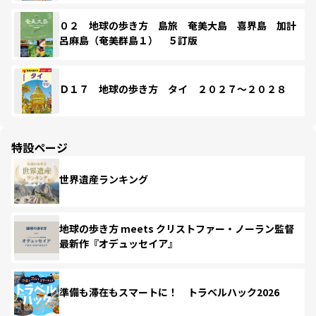
０２ 地球の歩き方 島旅 奄美大島 喜界島 加計
呂麻島（奄美群島１） ５訂版
Ｄ１７ 地球の歩き方 タイ ２０２７～２０２８
特設ページ
世界遺産ランキング
地球の歩き方 meets クリストファー・ノーラン監督
最新作『オデュッセイア』
準備も滞在もスマートに！ トラベルハック2026