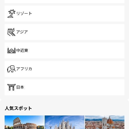
リゾート
アジア
中近東
アフリカ
日本
人気スポット