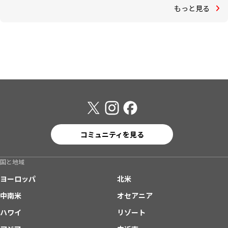
もっと見る
コミュニティを見る
国と地域
ヨーロッパ
北米
中南米
オセアニア
ハワイ
リゾート