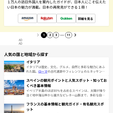
１万人の訪日外国人を案内したガイドが、日本人にこそ伝えた
い日本の魅力が満載。日本の再発見ができる１冊！
詳細を見る
…
1
2
3
11
AD
AD
人気の国と地域から探す
イタリア
イタリアは歴史、文化、グルメ、自然と多彩な魅力にあふ
れた国。
ローマ
の古代遺跡やフィレンツェのルネッサンス
美術、ヴェネツィアの運河など、歴史あるスポットはもち
スペインの観光ポイントと人気スポット・知ってお
ろん、トスカーナの美しい田園風景やアマルフィ海岸の絶
景など、自然景観も見逃せない。観光の合間には、本場の
くべき基本情報
ピザやパスタなど、絶品のイタリア料理を堪能することも
イベリア半島のほぼ80％を占めるスペインは、太陽が降り
できる。朝目覚めてから夜眠るまで、すべての瞬間を楽し
注ぐ地中海沿岸から雄大なピレネー山脈まで、多彩な自然
ませてくれるイタリアで、忘れられない旅をしてみよう！
と文化が詰まったヨーロッパ屈指の旅行先だ。多様な地域
なお、新着のイタリア情報は
コンテンツ一覧
を参照してほ
フランスの基本情報と観光ガイド・有名観光スポ
文化が根付くこの国では、情熱的なフラメンコ、熱気あふ
しい。
れる闘牛、そして美味しいタパスが生活の一部となってい
ット