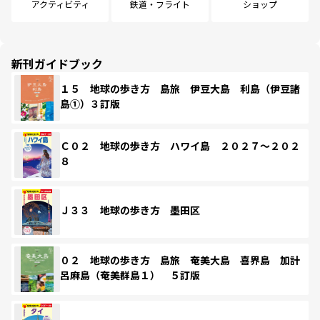
アクティビティ
鉄道・フライト
ショップ
新刊ガイドブック
１５ 地球の歩き方 島旅 伊豆大島 利島（伊豆諸
島①）３訂版
Ｃ０２ 地球の歩き方 ハワイ島 ２０２７～２０２
８
Ｊ３３ 地球の歩き方 墨田区
０２ 地球の歩き方 島旅 奄美大島 喜界島 加計
呂麻島（奄美群島１） ５訂版