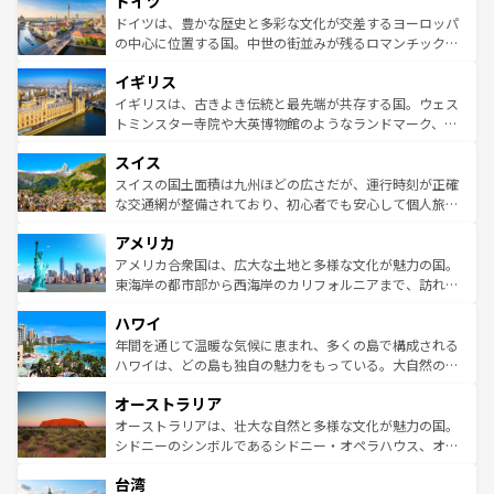
ドイツ
で、幅広い魅力が詰まっている。華麗な宮殿、歴史的な大
性で訪れる人を魅了する。 なお、新着のスペイン情報は
コ
聖堂、美しいビーチ、そして豊かな自然が、訪れる者を心
ドイツは、豊かな歴史と多彩な文化が交差するヨーロッパ
ンテンツ一覧
を参照してほしい。
から魅了する。また、フランスは美食の国としても知ら
の中心に位置する国。中世の街並みが残るロマンチック街
れ、フランス料理はユネスコ無形文化遺産にも登録されて
道から、未来を先取りするようなモダンな都市まで多様な
イギリス
いる。シャンパンの発祥地であるランス、プロヴァンスの
顔を持つこの国は、どこを歩いても飽きることがない。ベ
香り高いラベンダー畑など、多彩な楽しみ方が可能だ。さ
ルリンの文化的活気、バイエルン州のアルプスの絶景、そ
イギリスは、古きよき伝統と最先端が共存する国。ウェス
らに、パリ以外の地域にも魅力が溢れており、どの街角に
してライン川沿いのワイン畑といった風景は必見。ビール
トミンスター寺院や大英博物館のようなランドマーク、歴
も豊かな歴史と文化が息づいている。パリ以外の個性あふ
とソーセージを味わいながら地元の人と過ごす楽しい時間
史ある大学都市、美しい丘陵地帯や牧歌的な風景など、エ
れる地方に足を運ぶとそれぞれで全く異なる文化を体験で
スイス
は、お酒好きな人にはぜひ体験してほしい。 なお、新着の
リアごとに異なる魅力がある。また、優雅なアフタヌーン
きるだろう。 なお、新着のフランス情報は
コンテンツ一覧
ドイツ情報は
コンテンツ一覧
を参照してほしい。
ティー、ビール好きにはたまらない英国パブ、サッカー観
スイスの国土面積は九州ほどの広さだが、運行時刻が正確
を参照してほしい。
戦など、本場だからこそできる体験も豊富。イギリスを旅
な交通網が整備されており、初心者でも安心して個人旅行
して楽しみつくそう。 なお、新着のイギリス情報は
コンテ
を楽しめる。日本同様に時刻表どおりの旅が可能だ。中世
アメリカ
ンツ一覧
を参照してほしい。
の建物がそのまま残る町や、スイスならではのユニークな
博物館もあり、アルプス観光だけでなく町歩きも満喫する
アメリカ合衆国は、広大な土地と多様な文化が魅力の国。
ことができる。国民の所得が高いため物価も高いが、旅行
東海岸の都市部から西海岸のカリフォルニアまで、訪れる
者向けの交通パス提供のサービスもあり、うまく活用すれ
場所ごとに異なる風景と体験が待っている。ニューヨーク
ハワイ
ば市内交通費無料で観光を楽しむこともできる。 なお、新
のような巨大都市は、観光、ショッピング、エンターテイ
着のスイス情報は
コンテンツ一覧
を参照してほしい。
ンメントが詰まった刺激的なスポットだ。一方、アメリカ
年間を通じて温暖な気候に恵まれ、多くの島で構成される
西部には大自然が広がり、グランドキャニオンやイエロー
ハワイは、どの島も独自の魅力をもっている。大自然の神
ストーン国立公園といった絶景が堪能できる。さらに、南
秘を感じたいなら、火山が生み出した壮大な景観を誇るハ
オーストラリア
部のニューオーリンズでは、音楽と美食が融合した独特の
ワイ島は見逃せない。また、定番の観光地といえばオアフ
文化が魅力。旅行者はアメリカの各地域で異なる魅力を楽
島だが、静かな自然を求めるならマウイ島やカウアイ島が
オーストラリアは、壮大な自然と多様な文化が魅力の国。
しみながら、その多様性と豊かな歴史を感じることができ
おすすめ。エメラルドグリーンに輝く海をはじめ、豊かな
シドニーのシンボルであるシドニー・オペラハウス、オー
るだろう。車でのロードトリップや列車の旅も、アメリカ
文化や歴史が息づいている。「アロハスピリット」と呼ば
ストラリア東海岸北部に広がる大サンゴ礁地帯グレートバ
ならではの贅沢な旅のスタイルだ。 なお、新着のアメリカ
台湾
れるおもてなしの心で訪れる人々を迎えてくれるハワイの
リアリーフや大陸中央部にそびえるウルル（エアーズロッ