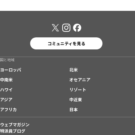
コミュニティを見る
国と地域
ヨーロッパ
北米
中南米
オセアニア
ハワイ
リゾート
アジア
中近東
アフリカ
日本
ウェブマガジン
特派員ブログ