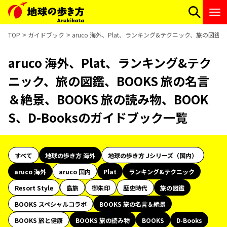
TOP
ガイドブック
aruco 海外、Plat、ランキング&テクニック、旅の図鑑、
aruco 海外、Plat、ランキング&テク
ニック、旅の図鑑、BOOKS 旅の名言
＆絶景、BOOKS 旅の読み物、BOOK
S、D-Booksのガイドブック一覧
すべて
地球の歩き方 海外
地球の歩き方 Jシリーズ（国内）
aruco 海外
aruco 国内
Plat
ランキング&テクニック
Resort Style
島旅
御朱印
歴史時代
旅の図鑑
BOOKS スペシャルコラボ
BOOKS 旅の名言＆絶景
BOOKS 旅と健康
BOOKS 旅の読み物
BOOKS
D-Books