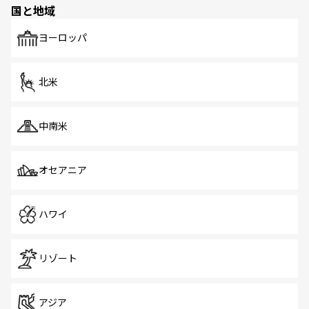
国と地域
発見がある。さらに、治安のよさや充実した公共交通機関
も、旅行者にとっては魅力的なポイント。グルメも豊富
で、ホーカーズは地元の風情を楽しめる外せないスポット
ヨーロッパ
だ。訪れる人を飽きさせないシンガポールで、多様な魅力
を体感しよう。 なお、新着のシンガポール情報は
コンテン
ツ一覧
を参照してほしい。
北米
中南米
オセアニア
ハワイ
リゾート
アジア