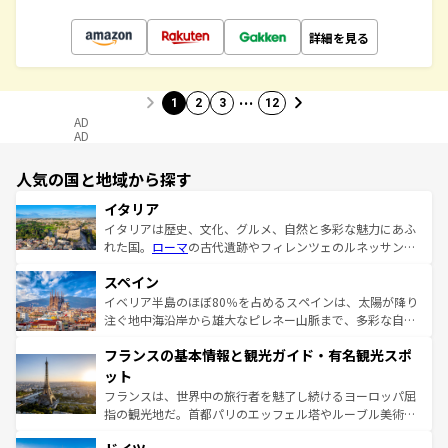
詳細を見る
…
1
2
3
12
AD
AD
人気の国と地域から探す
イタリア
イタリアは歴史、文化、グルメ、自然と多彩な魅力にあふ
れた国。
ローマ
の古代遺跡やフィレンツェのルネッサンス
美術、ヴェネツィアの運河など、歴史あるスポットはもち
スペイン
ろん、トスカーナの美しい田園風景やアマルフィ海岸の絶
景など、自然景観も見逃せない。観光の合間には、本場の
イベリア半島のほぼ80％を占めるスペインは、太陽が降り
ピザやパスタなど、絶品のイタリア料理を堪能することも
注ぐ地中海沿岸から雄大なピレネー山脈まで、多彩な自然
できる。朝目覚めてから夜眠るまで、すべての瞬間を楽し
と文化が詰まったヨーロッパ屈指の旅行先だ。多様な地域
フランスの基本情報と観光ガイド・有名観光スポ
ませてくれるイタリアで、忘れられない旅をしてみよう！
文化が根付くこの国では、情熱的なフラメンコ、熱気あふ
なお、新着のイタリア情報は
コンテンツ一覧
を参照してほ
れる闘牛、そして美味しいタパスが生活の一部となってい
ット
しい。
る。首都マドリードの洗練された雰囲気や、バルセロナの
フランスは、世界中の旅行者を魅了し続けるヨーロッパ屈
アートに溢れた街角から、地方では古代ローマ遺跡や中世
指の観光地だ。首都パリのエッフェル塔やルーブル美術館
の城塞都市、穏やかなビーチリゾートまで多彩な表情を見
といった象徴的なスポットから、田舎町の古風な美しさま
せる。地方によって風土や気候が異なるスペインはその個