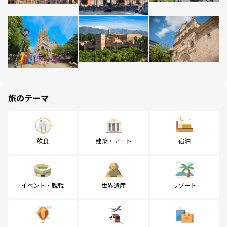
旅のテーマ
飲食
建築・アート
宿泊
イベント・観戦
世界遺産
リゾート