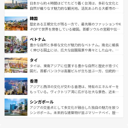
情報は
コンテンツ一覧
を参照してほしい。
人々、おいしいローカルフードやハワイアンミュージッ
ク）、タスマニアの美しい原生林やケアンズの熱帯雨林な
日本から約４時間ほどでたどり着く台湾は、多彩な文化と
ク、伝統的なフラダンスなど、すべてがハワイの魅力を彩
ど、見どころがたくさん。また、カフェやワイン、オージ
自然が織りなす魅力的な観光地。活気あふれる大都市の台
っている。訪れるたびに新しい発見と感動が待っているハ
ービーフなどの食文化も豊かで、美味しいものであふれて
北やノスタルジックな町並みが人気な九份（ジォウフェ
ワイを、存分に味わってほしい。 なお、新着のハワイ情報
韓国
いる。アクティビティも充実しており、サーフィンやダイ
ン）、静ひつな山岳地帯である台湾東部など、都市の喧騒
は
コンテンツ一覧
を参照してほしい。
ビング、ハイキングなど、アウトドア好きにはたまらな
と山間の静けさが共存しており、訪れる人に新しい発見と
歴史ある王朝文化が残る一方で、最先端のファッションやK
い。オーストラリアの多彩な魅力を存分に味わいつくそ
驚きをもたらしてくれる。また、奥深い台湾の食文化も魅
-POPで世界を席巻している韓国。首都ソウルの宮殿や伝統
う。 なお、新着のオーストラリア情報は
コンテンツ一覧
を
力で、夜市などの屋台グルメから高級料理、ヘルシーで美
家屋が並ぶエリアでは韓国の歴史と文化に浸ることがで
参照してほしい。
ベトナム
容にもいいと評判のスイーツなど、バラエティ豊かな料理
き、地方に足を延ばせば四季折々の自然美を楽しむことが
が味わえる。 なお、新着の台湾情報は
コンテンツ一覧
を参
できる。そして、キムチや焼肉、絶品のストリートフード
豊かな自然と多様な文化が魅力的なベトナム。南北に細長
照してほしい。
まで、さまざまな韓国料理が待っている。夜には、韓国な
く伸びる国土には、広大な田園風景や青々とした山々、世
らではのナイトライフも堪能できる。あたたかいホスピタ
界遺産に登録された壮大な自然景観が点在し、都市部では
タイ
リティに包まれながら、韓国の多彩な魅力を心ゆくまで味
急速な発展と共に伝統が息づく。ハノイの古い町並みやホ
わってみてほしい。 なお、新着の韓国情報は
コンテンツ一
ーチミン市のフランス統治時代の建物も、独特の雰囲気を
タイは、東南アジアに位置する豊かな自然と歴史が息づく
覧
を参照してほしい。
醸し出している。また、バラエティの豊かさとおいしさで
国だ。首都バンコクは高層ビルが立ち並ぶ一方、伝統的な
世界中の食通を魅了してやまないベトナム料理も魅力のひ
寺院や市場がいたるところに点在し、古きよき文化と現代
香港
とつ。フォーやバインミー、ベトナムコーヒーなどは、ぜ
の活気が交差している。北部ではチェンマイなどの山岳地
ひ現地で味わいたい。どの地域を訪れてもあたたかい人々
帯で自然と触れ合い、南部ではプーケットやクラビの美し
アジアと西洋の文化が交わる香港は、特有のエネルギーを
が旅行者を迎えてくれるので、きっと忘れられない旅にな
いビーチでリゾート気分を楽しむことができる。タイ料理
もっている。ヴィクトリア湾に広がる壮大な景色、近未来
るはずだ。 なお、新着のベトナム情報は
コンテンツ一覧
を
は世界的に有名で、屋台から高級レストランまで味覚を刺
的なアートスポット、そして歴史と現代が融合した町並
参照してほしい。
シンガポール
激する。気候は一年中温暖で、どの季節にも異なる楽しみ
み、どこを訪れても感動するはず。観光スポットが密集し
が待っている。親しみやすいタイの人々、仏教を中心とし
ており、効率よく見どころを回れるのも魅力。息をのむよ
アジアの交差点として多文化が融合した独自の魅力を放つ
た文化、そして多様な観光資源が、訪れる旅人を魅了し続
うな絶景から文化的な体験まで、香港を存分に楽しみ尽く
シンガポール。未来的な建築物が並ぶマリーナベイ、歴史
ける。 なお、新着のタイ情報は
コンテンツ一覧
を参照して
そう。 なお、新着の香港情報は
コンテンツ一覧
を参照して
と伝統を感じられるエスニックタウン、多数の緑豊かな公
ほしい。
ほしい。
園や自然保護区など、自然が調和した近代的な景観と文化
の多様性あふれるカラフルな町は、どこを歩いても新しい