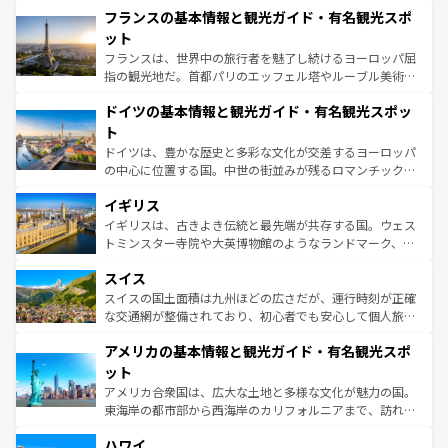
なお、新着のイタリア情報は
コンテンツ一覧
を参照してほ
フランスの基本情報と観光ガイド・有名観光スポ
文化が根付くこの国では、情熱的なフラメンコ、熱気あふ
しい。
れる闘牛、そして美味しいタパスが生活の一部となってい
ット
る。首都マドリードの洗練された雰囲気や、バルセロナの
フランスは、世界中の旅行者を魅了し続けるヨーロッパ屈
アートに溢れた街角から、地方では古代ローマ遺跡や中世
指の観光地だ。首都パリのエッフェル塔やルーブル美術館
の城塞都市、穏やかなビーチリゾートまで多彩な表情を見
といった象徴的なスポットから、田舎町の古風な美しさま
せる。地方によって風土や気候が異なるスペインはその個
ドイツの基本情報と観光ガイド・有名観光スポッ
で、幅広い魅力が詰まっている。華麗な宮殿、歴史的な大
性で訪れる人を魅了する。 なお、新着のスペイン情報は
コ
聖堂、美しいビーチ、そして豊かな自然が、訪れる者を心
ト
ンテンツ一覧
を参照してほしい。
から魅了する。また、フランスは美食の国としても知ら
ドイツは、豊かな歴史と多彩な文化が交差するヨーロッパ
れ、フランス料理はユネスコ無形文化遺産にも登録されて
の中心に位置する国。中世の街並みが残るロマンチック街
いる。シャンパンの発祥地であるランス、プロヴァンスの
道から、未来を先取りするようなモダンな都市まで多様な
香り高いラベンダー畑など、多彩な楽しみ方が可能だ。さ
イギリス
顔を持つこの国は、どこを歩いても飽きることがない。ベ
らに、パリ以外の地域にも魅力が溢れており、どの街角に
ルリンの文化的活気、バイエルン州のアルプスの絶景、そ
イギリスは、古きよき伝統と最先端が共存する国。ウェス
も豊かな歴史と文化が息づいている。パリ以外の個性あふ
してライン川沿いのワイン畑といった風景は必見。ビール
トミンスター寺院や大英博物館のようなランドマーク、歴
れる地方に足を運ぶとそれぞれで全く異なる文化を体験で
とソーセージを味わいながら地元の人と過ごす楽しい時間
史ある大学都市、美しい丘陵地帯や牧歌的な風景など、エ
きるだろう。 なお、新着のフランス情報は
コンテンツ一覧
スイス
は、お酒好きな人にはぜひ体験してほしい。 なお、新着の
リアごとに異なる魅力がある。また、優雅なアフタヌーン
を参照してほしい。
ドイツ情報は
コンテンツ一覧
を参照してほしい。
ティー、ビール好きにはたまらない英国パブ、サッカー観
スイスの国土面積は九州ほどの広さだが、運行時刻が正確
戦など、本場だからこそできる体験も豊富。イギリスを旅
な交通網が整備されており、初心者でも安心して個人旅行
して楽しみつくそう。 なお、新着のイギリス情報は
コンテ
を楽しめる。日本同様に時刻表どおりの旅が可能だ。中世
アメリカの基本情報と観光ガイド・有名観光スポ
ンツ一覧
を参照してほしい。
の建物がそのまま残る町や、スイスならではのユニークな
博物館もあり、アルプス観光だけでなく町歩きも満喫する
ット
ことができる。国民の所得が高いため物価も高いが、旅行
アメリカ合衆国は、広大な土地と多様な文化が魅力の国。
者向けの交通パス提供のサービスもあり、うまく活用すれ
東海岸の都市部から西海岸のカリフォルニアまで、訪れる
ば市内交通費無料で観光を楽しむこともできる。 なお、新
場所ごとに異なる風景と体験が待っている。ニューヨーク
着のスイス情報は
コンテンツ一覧
を参照してほしい。
ハワイ
のような巨大都市は、観光、ショッピング、エンターテイ