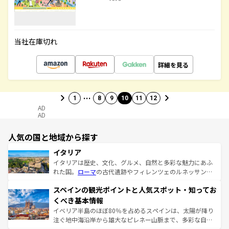
当社在庫切れ
詳細を見る
…
1
8
9
10
11
12
AD
AD
人気の国と地域から探す
イタリア
イタリアは歴史、文化、グルメ、自然と多彩な魅力にあふ
れた国。
ローマ
の古代遺跡やフィレンツェのルネッサンス
美術、ヴェネツィアの運河など、歴史あるスポットはもち
スペインの観光ポイントと人気スポット・知ってお
ろん、トスカーナの美しい田園風景やアマルフィ海岸の絶
景など、自然景観も見逃せない。観光の合間には、本場の
くべき基本情報
ピザやパスタなど、絶品のイタリア料理を堪能することも
イベリア半島のほぼ80％を占めるスペインは、太陽が降り
できる。朝目覚めてから夜眠るまで、すべての瞬間を楽し
注ぐ地中海沿岸から雄大なピレネー山脈まで、多彩な自然
ませてくれるイタリアで、忘れられない旅をしてみよう！
と文化が詰まったヨーロッパ屈指の旅行先だ。多様な地域