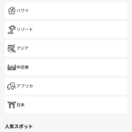
ハワイ
リゾート
アジア
中近東
アフリカ
日本
人気スポット