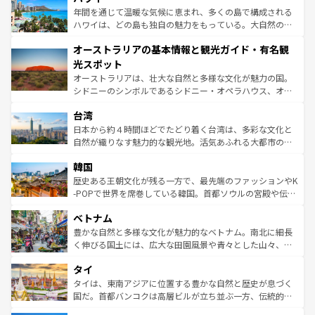
ンメントが詰まった刺激的なスポットだ。一方、アメリカ
年間を通じて温暖な気候に恵まれ、多くの島で構成される
西部には大自然が広がり、グランドキャニオンやイエロー
ハワイは、どの島も独自の魅力をもっている。大自然の神
ストーン国立公園といった絶景が堪能できる。さらに、南
秘を感じたいなら、火山が生み出した壮大な景観を誇るハ
オーストラリアの基本情報と観光ガイド・有名観
部のニューオーリンズでは、音楽と美食が融合した独特の
ワイ島は見逃せない。また、定番の観光地といえばオアフ
文化が魅力。旅行者はアメリカの各地域で異なる魅力を楽
島だが、静かな自然を求めるならマウイ島やカウアイ島が
光スポット
しみながら、その多様性と豊かな歴史を感じることができ
おすすめ。エメラルドグリーンに輝く海をはじめ、豊かな
オーストラリアは、壮大な自然と多様な文化が魅力の国。
るだろう。車でのロードトリップや列車の旅も、アメリカ
文化や歴史が息づいている。「アロハスピリット」と呼ば
シドニーのシンボルであるシドニー・オペラハウス、オー
ならではの贅沢な旅のスタイルだ。 なお、新着のアメリカ
れるおもてなしの心で訪れる人々を迎えてくれるハワイの
ストラリア東海岸北部に広がる大サンゴ礁地帯グレートバ
情報は
コンテンツ一覧
を参照してほしい。
人々、おいしいローカルフードやハワイアンミュージッ
台湾
リアリーフや大陸中央部にそびえるウルル（エアーズロッ
ク、伝統的なフラダンスなど、すべてがハワイの魅力を彩
ク）、タスマニアの美しい原生林やケアンズの熱帯雨林な
日本から約４時間ほどでたどり着く台湾は、多彩な文化と
っている。訪れるたびに新しい発見と感動が待っているハ
ど、見どころがたくさん。また、カフェやワイン、オージ
自然が織りなす魅力的な観光地。活気あふれる大都市の台
ワイを、存分に味わってほしい。 なお、新着のハワイ情報
ービーフなどの食文化も豊かで、美味しいものであふれて
北やノスタルジックな町並みが人気な九份（ジォウフェ
は
コンテンツ一覧
を参照してほしい。
韓国
いる。アクティビティも充実しており、サーフィンやダイ
ン）、静ひつな山岳地帯である台湾東部など、都市の喧騒
ビング、ハイキングなど、アウトドア好きにはたまらな
と山間の静けさが共存しており、訪れる人に新しい発見と
歴史ある王朝文化が残る一方で、最先端のファッションやK
い。オーストラリアの多彩な魅力を存分に味わいつくそ
驚きをもたらしてくれる。また、奥深い台湾の食文化も魅
-POPで世界を席巻している韓国。首都ソウルの宮殿や伝統
う。 なお、新着のオーストラリア情報は
コンテンツ一覧
を
力で、夜市などの屋台グルメから高級料理、ヘルシーで美
家屋が並ぶエリアでは韓国の歴史と文化に浸ることがで
参照してほしい。
ベトナム
容にもいいと評判のスイーツなど、バラエティ豊かな料理
き、地方に足を延ばせば四季折々の自然美を楽しむことが
が味わえる。 なお、新着の台湾情報は
コンテンツ一覧
を参
できる。そして、キムチや焼肉、絶品のストリートフード
豊かな自然と多様な文化が魅力的なベトナム。南北に細長
照してほしい。
まで、さまざまな韓国料理が待っている。夜には、韓国な
く伸びる国土には、広大な田園風景や青々とした山々、世
らではのナイトライフも堪能できる。あたたかいホスピタ
界遺産に登録された壮大な自然景観が点在し、都市部では
タイ
リティに包まれながら、韓国の多彩な魅力を心ゆくまで味
急速な発展と共に伝統が息づく。ハノイの古い町並みやホ
わってみてほしい。 なお、新着の韓国情報は
コンテンツ一
ーチミン市のフランス統治時代の建物も、独特の雰囲気を
タイは、東南アジアに位置する豊かな自然と歴史が息づく
覧
を参照してほしい。
醸し出している。また、バラエティの豊かさとおいしさで
国だ。首都バンコクは高層ビルが立ち並ぶ一方、伝統的な
世界中の食通を魅了してやまないベトナム料理も魅力のひ
寺院や市場がいたるところに点在し、古きよき文化と現代