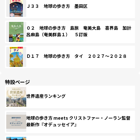
Ｊ３３ 地球の歩き方 墨田区
０２ 地球の歩き方 島旅 奄美大島 喜界島 加計
呂麻島（奄美群島１） ５訂版
Ｄ１７ 地球の歩き方 タイ ２０２７～２０２８
特設ページ
世界遺産ランキング
地球の歩き方 meets クリストファー・ノーラン監督
最新作『オデュッセイア』