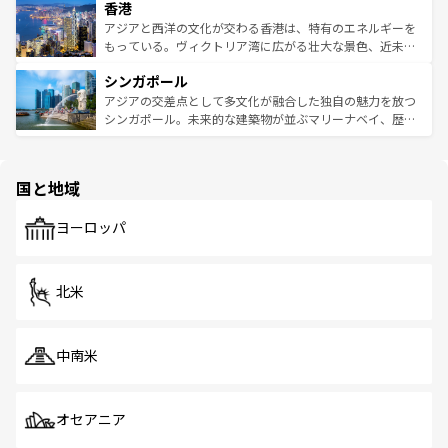
香港
とつ。フォーやバインミー、ベトナムコーヒーなどは、ぜ
の活気が交差している。北部ではチェンマイなどの山岳地
ひ現地で味わいたい。どの地域を訪れてもあたたかい人々
帯で自然と触れ合い、南部ではプーケットやクラビの美し
アジアと西洋の文化が交わる香港は、特有のエネルギーを
が旅行者を迎えてくれるので、きっと忘れられない旅にな
いビーチでリゾート気分を楽しむことができる。タイ料理
もっている。ヴィクトリア湾に広がる壮大な景色、近未来
るはずだ。 なお、新着のベトナム情報は
コンテンツ一覧
を
は世界的に有名で、屋台から高級レストランまで味覚を刺
的なアートスポット、そして歴史と現代が融合した町並
参照してほしい。
シンガポール
激する。気候は一年中温暖で、どの季節にも異なる楽しみ
み、どこを訪れても感動するはず。観光スポットが密集し
が待っている。親しみやすいタイの人々、仏教を中心とし
ており、効率よく見どころを回れるのも魅力。息をのむよ
アジアの交差点として多文化が融合した独自の魅力を放つ
た文化、そして多様な観光資源が、訪れる旅人を魅了し続
うな絶景から文化的な体験まで、香港を存分に楽しみ尽く
シンガポール。未来的な建築物が並ぶマリーナベイ、歴史
ける。 なお、新着のタイ情報は
コンテンツ一覧
を参照して
そう。 なお、新着の香港情報は
コンテンツ一覧
を参照して
と伝統を感じられるエスニックタウン、多数の緑豊かな公
ほしい。
ほしい。
園や自然保護区など、自然が調和した近代的な景観と文化
の多様性あふれるカラフルな町は、どこを歩いても新しい
国と地域
発見がある。さらに、治安のよさや充実した公共交通機関
も、旅行者にとっては魅力的なポイント。グルメも豊富
で、ホーカーズは地元の風情を楽しめる外せないスポット
ヨーロッパ
だ。訪れる人を飽きさせないシンガポールで、多様な魅力
を体感しよう。 なお、新着のシンガポール情報は
コンテン
ツ一覧
を参照してほしい。
北米
中南米
オセアニア