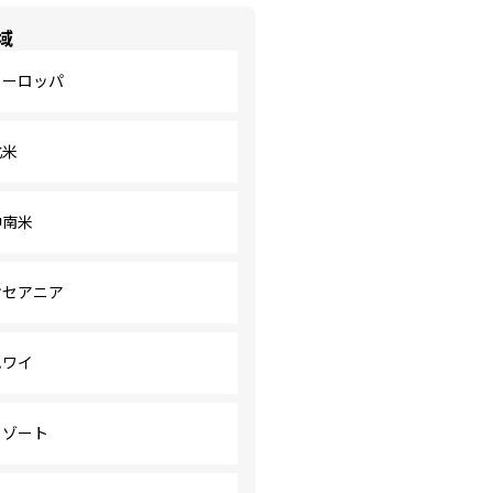
域
ヨーロッパ
北米
中南米
オセアニア
ハワイ
リゾート