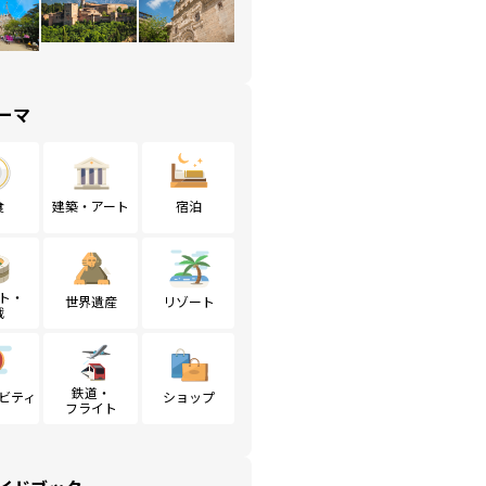
ーマ
食
建築・アート
宿泊
ト・
世界遺産
リゾート
戦
鉄道・
ビティ
ショップ
フライト