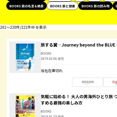
BOOKS 旅の名言＆絶景
BOOKS 旅と健康
BOOKS 旅の読み物
201〜220件/221件中 を表示
旅する翼―Journey beyond the BLUE 
BOOKS
2019.02.06 発売
当社在庫切れ
気軽に始める！ 大人の男海外ひとり旅 
すめる最強の楽しみ方
BOOKS
2019.01.23 発売