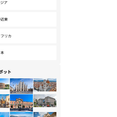
アジア
中近東
アフリカ
日本
ポット