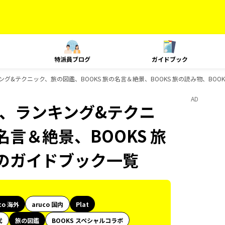
特派員ブログ
ガイドブック
ランキング&テクニック、旅の図鑑、BOOKS 旅の名言＆絶景、BOOKS 旅の読み物、BOO
AD
lat、ランキング&テクニ
名言＆絶景、BOOKS 旅
ksのガイドブック一覧
co 海外
aruco 国内
Plat
代
旅の図鑑
BOOKS スペシャルコラボ