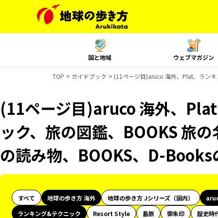
国と地域
ウェブマガジン
TOP
ガイドブック
(11ページ目)aruco 海外、Plat、
(11ページ目)aruco 海外、P
ック、旅の図鑑、BOOKS 旅の
の読み物、BOOKS、D-Boo
すべて
地球の歩き方 海外
地球の歩き方 Jシリーズ（国内）
aru
ランキング&テクニック
Resort Style
島旅
御朱印
歴史時