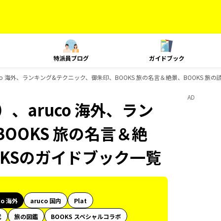
特派員ブログ
ガイドブック
co 海外、ランキング&テクニック、御朱印、BOOKS 旅の名言＆絶景、BOOKS 旅
AD
、aruco 海外、ラン
OOKS 旅の名言＆絶
OKSのガイドブック一覧
co 海外
aruco 国内
Plat
代
旅の図鑑
BOOKS スペシャルコラボ