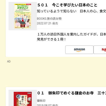
Ｓ０１ 今こそ学びたい日本のこと
知っているようで知らない 日本人の心、食
BOOKS 旅の読み物
2022.07.21 発売
１万人の訪日外国人を案内したガイドが、日
発見ができる１冊！
AD
０１ 御朱印でめぐる鎌倉のお寺 三十
御朱印
2019.08.07 発売