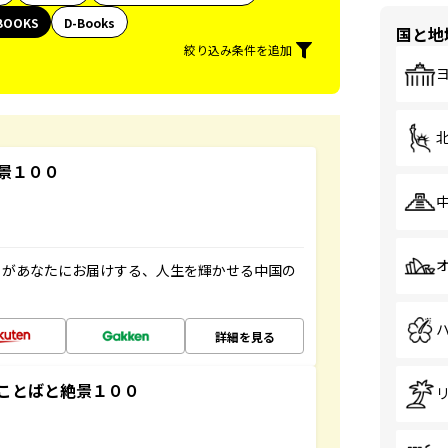
BOOKS
D-Books
国と地
絞り込み条件を追加
景１００
」があなたにお届けする、人生を輝かせる中国の
詳細を見る
ことばと絶景１００