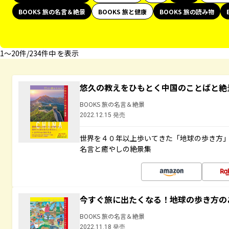
BOOKS 旅の名言＆絶景
BOOKS 旅と健康
BOOKS 旅の読み物
1〜20件/234件中 を表示
悠久の教えをひもとく中国のことばと絶
BOOKS 旅の名言＆絶景
2022.12.15 発売
世界を４０年以上歩いてきた「地球の歩き方
名言と癒やしの絶景集
今すぐ旅に出たくなる！地球の歩き方の
BOOKS 旅の名言＆絶景
2022.11.18 発売