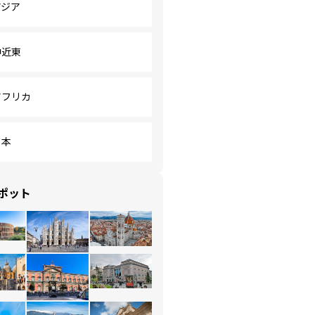
アジア
中近東
アフリカ
日本
ポット