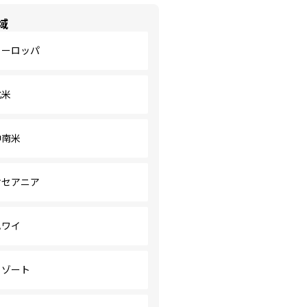
域
ヨーロッパ
北米
中南米
オセアニア
ハワイ
リゾート