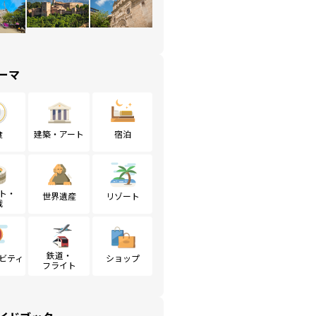
ーマ
食
建築・アート
宿泊
ト・
世界遺産
リゾート
戦
鉄道・
ビティ
ショップ
フライト