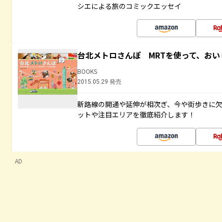
シエによる旅のコミックエッセイ
台北メトロさんぽ MRTを使って、お
BOOKS
2015.05.29 発売
新路線の開通や延伸が相次ぎ、今や街歩きに
ットや注目エリアを徹底紹介します！
AD