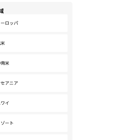
域
ヨーロッパ
北米
中南米
オセアニア
ハワイ
リゾート