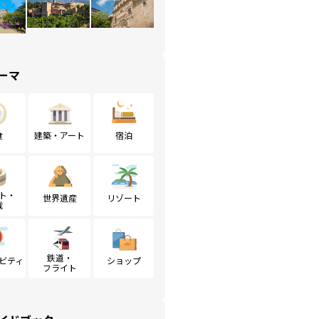
ーマ
食
建築・アート
宿泊
ト・
世界遺産
リゾート
戦
鉄道・
ビティ
ショップ
フライト