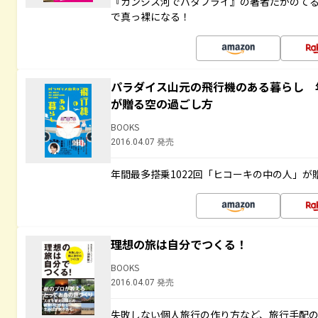
『ガンジス河でバタフライ』の著者たかのて
で真っ裸になる！
パラダイス山元の飛行機のある暮らし 年
が贈る空の過ごし方
BOOKS
2016.04.07 発売
年間最多搭乗1022回「ヒコーキの中の人」が
理想の旅は自分でつくる！
BOOKS
2016.04.07 発売
失敗しない個人旅行の作り方など、旅行手配