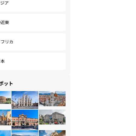
アジア
中近東
アフリカ
日本
ポット