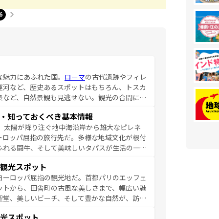
6
な魅力にあふれた国。
ローマ
の古代遺跡やフィレ
運河など、歴史あるスポットはもちろん、トスカ
景など、自然景観も見逃せない。観光の合間に
ア料理を堪能することもできる。朝目覚めてから
・知っておくべき基本情報
るイタリアで、忘れられない旅をしてみよう！
、太陽が降り注ぐ地中海沿岸から雄大なピレネ
を参照してほしい。
ーロッパ屈指の旅行先だ。多様な地域文化が根付
ふれる闘牛、そして美味しいタパスが生活の一部
雰囲気や、バルセロナのアートに溢れた街角か
観光スポット
市、穏やかなビーチリゾートまで多彩な表情を見
ヨーロッパ屈指の観光地だ。首都パリのエッフェ
はその個性で訪れる人を魅了する。 なお、
ットから、田舎町の古風な美しさまで、幅広い魅
してほしい。
聖堂、美しいビーチ、そして豊かな自然が、訪れ
食の国としても知られ、フランス料理はユネスコ
光スポット
ンの発祥地であるランス、プロヴァンスの香り高