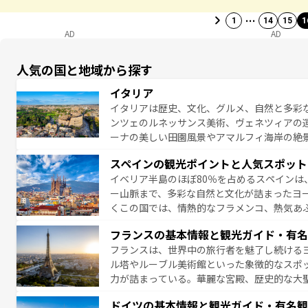
…
1
14
15
1
AD
AD
人気の国と地域から探す
イタリア
イタリアは歴史、文化、グルメ、自然と多彩
ンツェのルネッサンス美術、ヴェネツィアの
ーナの美しい田園風景やアマルフィ海岸の絶
は、本場のピザやパスタなど、絶品のイタリ
スペインの観光ポイントと人気スポット
夜眠るまで、すべての瞬間を楽しませてくれ
イベリア半島のほぼ80％を占めるスペインは
なお、新着のイタリア情報は
コンテンツ一覧
ー山脈まで、多彩な自然と文化が詰まったヨ
くこの国では、情熱的なフラメンコ、熱気あ
となっている。首都マドリードの洗練された
フランスの基本情報と観光ガイド・有名
ら、地方では古代ローマ遺跡や中世の城塞都
フランスは、世界中の旅行者を魅了し続ける
せる。地方によって風土や気候が異なるスペイン
ル塔やルーブル美術館といった象徴的なスポ
新着のスペイン情報は
コンテンツ一覧
を参照
力が詰まっている。華麗な宮殿、歴史的な大
る者を心から魅了する。また、フランスは美
ドイツの基本情報と観光ガイド・有名観
無形文化遺産にも登録されている。シャンパ