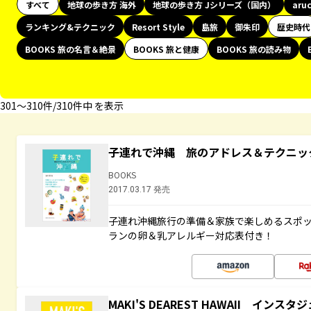
すべて
地球の歩き方 海外
地球の歩き方 Jシリーズ（国内）
aru
ランキング&テクニック
Resort Style
島旅
御朱印
歴史時代
BOOKS 旅の名言＆絶景
BOOKS 旅と健康
BOOKS 旅の読み物
301〜310件/310件中 を表示
子連れで沖縄 旅のアドレス＆テクニッ
BOOKS
2017.03.17 発売
子連れ沖縄旅行の準備＆家族で楽しめるスポ
ランの卵＆乳アレルギー対応表付き！
MAKI'S DEAREST HAWAII イン