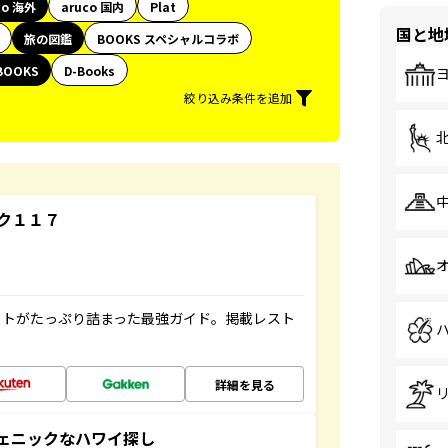
co 海外
aruco 国内
Plat
国と地
旅の図鑑
BOOKS スペシャルコラボ
BOOKS
D-Books
絞り込み条件を追加
ク１１７
ットがたっぷり詰まった最強ガイド。掲載レスト
詳細を見る
スタジェニックなハワイ探し