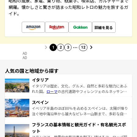
昭和の風景、家電、乗り物、駄菓子、喫茶店、カルチャーまで
網羅。懐かしさと驚きが詰まった昭和レトロの魅力を旅するガ
イド。
詳細を見る
…
1
2
3
12
AD
AD
人気の国と地域から探す
イタリア
イタリアは歴史、文化、グルメ、自然と多彩な魅力にあふ
れた国。
ローマ
の古代遺跡やフィレンツェのルネッサンス
美術、ヴェネツィアの運河など、歴史あるスポットはもち
スペイン
ろん、トスカーナの美しい田園風景やアマルフィ海岸の絶
景など、自然景観も見逃せない。観光の合間には、本場の
イベリア半島のほぼ80％を占めるスペインは、太陽が降り
ピザやパスタなど、絶品のイタリア料理を堪能することも
注ぐ地中海沿岸から雄大なピレネー山脈まで、多彩な自然
できる。朝目覚めてから夜眠るまで、すべての瞬間を楽し
と文化が詰まったヨーロッパ屈指の旅行先だ。多様な地域
フランスの基本情報と観光ガイド・有名観光スポ
ませてくれるイタリアで、忘れられない旅をしてみよう！
文化が根付くこの国では、情熱的なフラメンコ、熱気あふ
なお、新着のイタリア情報は
コンテンツ一覧
を参照してほ
れる闘牛、そして美味しいタパスが生活の一部となってい
ット
しい。
る。首都マドリードの洗練された雰囲気や、バルセロナの
フランスは、世界中の旅行者を魅了し続けるヨーロッパ屈