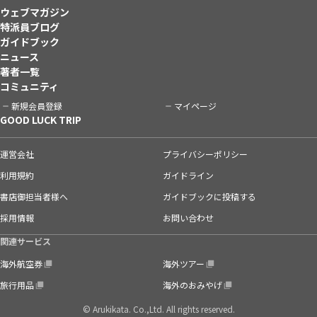
ウェブマガジン
特派員ブログ
ガイドブック
ニュース
著者一覧
コミュニティ
新規会員登録
マイページ
GOOD LUCK TRIP
運営会社
プライバシーポリシー
利用規約
ガイドライン
書店御担当者様へ
ガイドブックに投稿する
採用情報
お問い合わせ
関連サービス
海外航空券
海外ツアー
旅行用品
海外のおみやげ
© Arukikata. Co.,Ltd. All rights reserved.