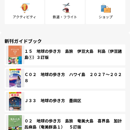
アクティビティ
鉄道・フライト
ショップ
新刊ガイドブック
１５ 地球の歩き方 島旅 伊豆大島 利島（伊豆諸
島①）３訂版
Ｃ０２ 地球の歩き方 ハワイ島 ２０２７～２０２
８
Ｊ３３ 地球の歩き方 墨田区
０２ 地球の歩き方 島旅 奄美大島 喜界島 加計
呂麻島（奄美群島１） ５訂版