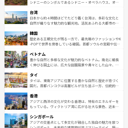
しみながら、その多様性と豊かな歴史を感じることができ
おすすめ。エメラルドグリーンに輝く海をはじめ、豊かな
シドニーのシンボルであるシドニー・オペラハウス、オー
るだろう。車でのロードトリップや列車の旅も、アメリカ
文化や歴史が息づいている。「アロハスピリット」と呼ば
ストラリア東海岸北部に広がる大サンゴ礁地帯グレートバ
ならではの贅沢な旅のスタイルだ。 なお、新着のアメリカ
台湾
れるおもてなしの心で訪れる人々を迎えてくれるハワイの
リアリーフや大陸中央部にそびえるウルル（エアーズロッ
情報は
コンテンツ一覧
を参照してほしい。
人々、おいしいローカルフードやハワイアンミュージッ
ク）、タスマニアの美しい原生林やケアンズの熱帯雨林な
日本から約４時間ほどでたどり着く台湾は、多彩な文化と
ク、伝統的なフラダンスなど、すべてがハワイの魅力を彩
ど、見どころがたくさん。また、カフェやワイン、オージ
自然が織りなす魅力的な観光地。活気あふれる大都市の台
っている。訪れるたびに新しい発見と感動が待っているハ
ービーフなどの食文化も豊かで、美味しいものであふれて
北やノスタルジックな町並みが人気な九份（ジォウフェ
ワイを、存分に味わってほしい。 なお、新着のハワイ情報
韓国
いる。アクティビティも充実しており、サーフィンやダイ
ン）、静ひつな山岳地帯である台湾東部など、都市の喧騒
は
コンテンツ一覧
を参照してほしい。
ビング、ハイキングなど、アウトドア好きにはたまらな
と山間の静けさが共存しており、訪れる人に新しい発見と
歴史ある王朝文化が残る一方で、最先端のファッションやK
い。オーストラリアの多彩な魅力を存分に味わいつくそ
驚きをもたらしてくれる。また、奥深い台湾の食文化も魅
-POPで世界を席巻している韓国。首都ソウルの宮殿や伝統
う。 なお、新着のオーストラリア情報は
コンテンツ一覧
を
力で、夜市などの屋台グルメから高級料理、ヘルシーで美
家屋が並ぶエリアでは韓国の歴史と文化に浸ることがで
参照してほしい。
ベトナム
容にもいいと評判のスイーツなど、バラエティ豊かな料理
き、地方に足を延ばせば四季折々の自然美を楽しむことが
が味わえる。 なお、新着の台湾情報は
コンテンツ一覧
を参
できる。そして、キムチや焼肉、絶品のストリートフード
豊かな自然と多様な文化が魅力的なベトナム。南北に細長
照してほしい。
まで、さまざまな韓国料理が待っている。夜には、韓国な
く伸びる国土には、広大な田園風景や青々とした山々、世
らではのナイトライフも堪能できる。あたたかいホスピタ
界遺産に登録された壮大な自然景観が点在し、都市部では
タイ
リティに包まれながら、韓国の多彩な魅力を心ゆくまで味
急速な発展と共に伝統が息づく。ハノイの古い町並みやホ
わってみてほしい。 なお、新着の韓国情報は
コンテンツ一
ーチミン市のフランス統治時代の建物も、独特の雰囲気を
タイは、東南アジアに位置する豊かな自然と歴史が息づく
覧
を参照してほしい。
醸し出している。また、バラエティの豊かさとおいしさで
国だ。首都バンコクは高層ビルが立ち並ぶ一方、伝統的な
世界中の食通を魅了してやまないベトナム料理も魅力のひ
寺院や市場がいたるところに点在し、古きよき文化と現代
香港
とつ。フォーやバインミー、ベトナムコーヒーなどは、ぜ
の活気が交差している。北部ではチェンマイなどの山岳地
ひ現地で味わいたい。どの地域を訪れてもあたたかい人々
帯で自然と触れ合い、南部ではプーケットやクラビの美し
アジアと西洋の文化が交わる香港は、特有のエネルギーを
が旅行者を迎えてくれるので、きっと忘れられない旅にな
いビーチでリゾート気分を楽しむことができる。タイ料理
もっている。ヴィクトリア湾に広がる壮大な景色、近未来
るはずだ。 なお、新着のベトナム情報は
コンテンツ一覧
を
は世界的に有名で、屋台から高級レストランまで味覚を刺
的なアートスポット、そして歴史と現代が融合した町並
参照してほしい。
シンガポール
激する。気候は一年中温暖で、どの季節にも異なる楽しみ
み、どこを訪れても感動するはず。観光スポットが密集し
が待っている。親しみやすいタイの人々、仏教を中心とし
ており、効率よく見どころを回れるのも魅力。息をのむよ
アジアの交差点として多文化が融合した独自の魅力を放つ
た文化、そして多様な観光資源が、訪れる旅人を魅了し続
うな絶景から文化的な体験まで、香港を存分に楽しみ尽く
シンガポール。未来的な建築物が並ぶマリーナベイ、歴史