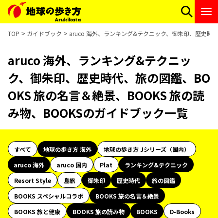
TOP
ガイドブック
aruco 海外、ランキング&テクニック、御朱印、歴史時代
aruco 海外、ランキング&テクニッ
ク、御朱印、歴史時代、旅の図鑑、BO
OKS 旅の名言＆絶景、BOOKS 旅の読
み物、BOOKSのガイドブック一覧
すべて
地球の歩き方 海外
地球の歩き方 Jシリーズ（国内）
aruco 海外
aruco 国内
Plat
ランキング&テクニック
Resort Style
島旅
御朱印
歴史時代
旅の図鑑
BOOKS スペシャルコラボ
BOOKS 旅の名言＆絶景
BOOKS 旅と健康
BOOKS 旅の読み物
BOOKS
D-Books