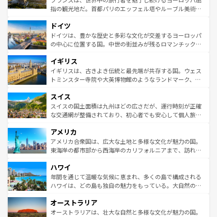
アートに溢れた街角から、地方では古代ローマ遺跡や中世
指の観光地だ。首都パリのエッフェル塔やルーブル美術館
の城塞都市、穏やかなビーチリゾートまで多彩な表情を見
といった象徴的なスポットから、田舎町の古風な美しさま
せる。地方によって風土や気候が異なるスペインはその個
ドイツ
で、幅広い魅力が詰まっている。華麗な宮殿、歴史的な大
性で訪れる人を魅了する。 なお、新着のスペイン情報は
コ
聖堂、美しいビーチ、そして豊かな自然が、訪れる者を心
ドイツは、豊かな歴史と多彩な文化が交差するヨーロッパ
ンテンツ一覧
を参照してほしい。
から魅了する。また、フランスは美食の国としても知ら
の中心に位置する国。中世の街並みが残るロマンチック街
れ、フランス料理はユネスコ無形文化遺産にも登録されて
道から、未来を先取りするようなモダンな都市まで多様な
イギリス
いる。シャンパンの発祥地であるランス、プロヴァンスの
顔を持つこの国は、どこを歩いても飽きることがない。ベ
香り高いラベンダー畑など、多彩な楽しみ方が可能だ。さ
ルリンの文化的活気、バイエルン州のアルプスの絶景、そ
イギリスは、古きよき伝統と最先端が共存する国。ウェス
らに、パリ以外の地域にも魅力が溢れており、どの街角に
してライン川沿いのワイン畑といった風景は必見。ビール
トミンスター寺院や大英博物館のようなランドマーク、歴
も豊かな歴史と文化が息づいている。パリ以外の個性あふ
とソーセージを味わいながら地元の人と過ごす楽しい時間
史ある大学都市、美しい丘陵地帯や牧歌的な風景など、エ
れる地方に足を運ぶとそれぞれで全く異なる文化を体験で
スイス
は、お酒好きな人にはぜひ体験してほしい。 なお、新着の
リアごとに異なる魅力がある。また、優雅なアフタヌーン
きるだろう。 なお、新着のフランス情報は
コンテンツ一覧
ドイツ情報は
コンテンツ一覧
を参照してほしい。
ティー、ビール好きにはたまらない英国パブ、サッカー観
スイスの国土面積は九州ほどの広さだが、運行時刻が正確
を参照してほしい。
戦など、本場だからこそできる体験も豊富。イギリスを旅
な交通網が整備されており、初心者でも安心して個人旅行
して楽しみつくそう。 なお、新着のイギリス情報は
コンテ
を楽しめる。日本同様に時刻表どおりの旅が可能だ。中世
アメリカ
ンツ一覧
を参照してほしい。
の建物がそのまま残る町や、スイスならではのユニークな
博物館もあり、アルプス観光だけでなく町歩きも満喫する
アメリカ合衆国は、広大な土地と多様な文化が魅力の国。
ことができる。国民の所得が高いため物価も高いが、旅行
東海岸の都市部から西海岸のカリフォルニアまで、訪れる
者向けの交通パス提供のサービスもあり、うまく活用すれ
場所ごとに異なる風景と体験が待っている。ニューヨーク
ハワイ
ば市内交通費無料で観光を楽しむこともできる。 なお、新
のような巨大都市は、観光、ショッピング、エンターテイ
着のスイス情報は
コンテンツ一覧
を参照してほしい。
ンメントが詰まった刺激的なスポットだ。一方、アメリカ
年間を通じて温暖な気候に恵まれ、多くの島で構成される
西部には大自然が広がり、グランドキャニオンやイエロー
ハワイは、どの島も独自の魅力をもっている。大自然の神
ストーン国立公園といった絶景が堪能できる。さらに、南
秘を感じたいなら、火山が生み出した壮大な景観を誇るハ
オーストラリア
部のニューオーリンズでは、音楽と美食が融合した独特の
ワイ島は見逃せない。また、定番の観光地といえばオアフ
文化が魅力。旅行者はアメリカの各地域で異なる魅力を楽
島だが、静かな自然を求めるならマウイ島やカウアイ島が
オーストラリアは、壮大な自然と多様な文化が魅力の国。