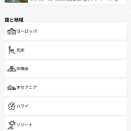
ける。 なお、新着のタイ情報は
コンテンツ一覧
を参照して
そう。 なお、新着の香港情報は
コンテンツ一覧
を参照して
と伝統を感じられるエスニックタウン、多数の緑豊かな公
ほしい。
ほしい。
園や自然保護区など、自然が調和した近代的な景観と文化
の多様性あふれるカラフルな町は、どこを歩いても新しい
国と地域
発見がある。さらに、治安のよさや充実した公共交通機関
も、旅行者にとっては魅力的なポイント。グルメも豊富
で、ホーカーズは地元の風情を楽しめる外せないスポット
ヨーロッパ
だ。訪れる人を飽きさせないシンガポールで、多様な魅力
を体感しよう。 なお、新着のシンガポール情報は
コンテン
ツ一覧
を参照してほしい。
北米
中南米
オセアニア
ハワイ
リゾート