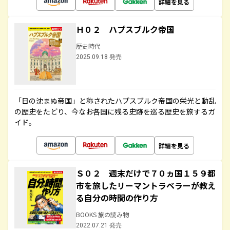
詳細を見る
Ｈ０２ ハプスブルク帝国
歴史時代
2025.09.18 発売
「日の沈まぬ帝国」と称されたハプスブルク帝国の栄光と動乱
の歴史をたどり、今なお各国に残る史跡を巡る歴史を旅するガ
イド。
詳細を見る
Ｓ０２ 週末だけで７０ヵ国１５９都
市を旅したリーマントラベラーが教え
る自分の時間の作り方
BOOKS 旅の読み物
2022.07.21 発売