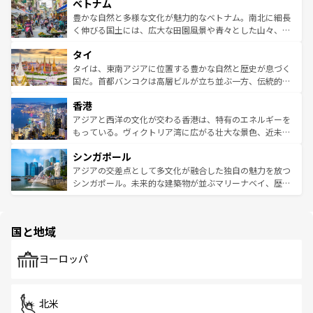
参照してほしい。
ベトナム
容にもいいと評判のスイーツなど、バラエティ豊かな料理
き、地方に足を延ばせば四季折々の自然美を楽しむことが
が味わえる。 なお、新着の台湾情報は
コンテンツ一覧
を参
できる。そして、キムチや焼肉、絶品のストリートフード
豊かな自然と多様な文化が魅力的なベトナム。南北に細長
照してほしい。
まで、さまざまな韓国料理が待っている。夜には、韓国な
く伸びる国土には、広大な田園風景や青々とした山々、世
らではのナイトライフも堪能できる。あたたかいホスピタ
界遺産に登録された壮大な自然景観が点在し、都市部では
タイ
リティに包まれながら、韓国の多彩な魅力を心ゆくまで味
急速な発展と共に伝統が息づく。ハノイの古い町並みやホ
わってみてほしい。 なお、新着の韓国情報は
コンテンツ一
ーチミン市のフランス統治時代の建物も、独特の雰囲気を
タイは、東南アジアに位置する豊かな自然と歴史が息づく
覧
を参照してほしい。
醸し出している。また、バラエティの豊かさとおいしさで
国だ。首都バンコクは高層ビルが立ち並ぶ一方、伝統的な
世界中の食通を魅了してやまないベトナム料理も魅力のひ
寺院や市場がいたるところに点在し、古きよき文化と現代
香港
とつ。フォーやバインミー、ベトナムコーヒーなどは、ぜ
の活気が交差している。北部ではチェンマイなどの山岳地
ひ現地で味わいたい。どの地域を訪れてもあたたかい人々
帯で自然と触れ合い、南部ではプーケットやクラビの美し
アジアと西洋の文化が交わる香港は、特有のエネルギーを
が旅行者を迎えてくれるので、きっと忘れられない旅にな
いビーチでリゾート気分を楽しむことができる。タイ料理
もっている。ヴィクトリア湾に広がる壮大な景色、近未来
るはずだ。 なお、新着のベトナム情報は
コンテンツ一覧
を
は世界的に有名で、屋台から高級レストランまで味覚を刺
的なアートスポット、そして歴史と現代が融合した町並
参照してほしい。
シンガポール
激する。気候は一年中温暖で、どの季節にも異なる楽しみ
み、どこを訪れても感動するはず。観光スポットが密集し
が待っている。親しみやすいタイの人々、仏教を中心とし
ており、効率よく見どころを回れるのも魅力。息をのむよ
アジアの交差点として多文化が融合した独自の魅力を放つ
た文化、そして多様な観光資源が、訪れる旅人を魅了し続
うな絶景から文化的な体験まで、香港を存分に楽しみ尽く
シンガポール。未来的な建築物が並ぶマリーナベイ、歴史
ける。 なお、新着のタイ情報は
コンテンツ一覧
を参照して
そう。 なお、新着の香港情報は
コンテンツ一覧
を参照して
と伝統を感じられるエスニックタウン、多数の緑豊かな公
ほしい。
ほしい。
園や自然保護区など、自然が調和した近代的な景観と文化
の多様性あふれるカラフルな町は、どこを歩いても新しい
国と地域
発見がある。さらに、治安のよさや充実した公共交通機関
も、旅行者にとっては魅力的なポイント。グルメも豊富
で、ホーカーズは地元の風情を楽しめる外せないスポット
ヨーロッパ
だ。訪れる人を飽きさせないシンガポールで、多様な魅力
を体感しよう。 なお、新着のシンガポール情報は
コンテン
ツ一覧
を参照してほしい。
北米