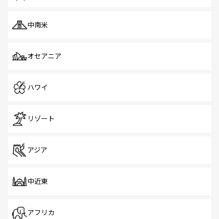
中南米
オセアニア
ハワイ
リゾート
アジア
中近東
アフリカ