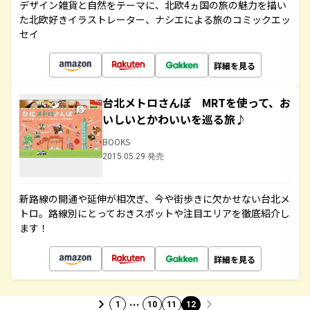
デザイン雑貨と自然をテーマに、北欧4ヵ国の旅の魅力を描い
た北欧好きイラストレーター、ナシエによる旅のコミックエッ
セイ
詳細を見る
台北メトロさんぽ MRTを使って、お
いしいとかわいいを巡る旅♪
BOOKS
2015.05.29 発売
新路線の開通や延伸が相次ぎ、今や街歩きに欠かせない台北メ
トロ。路線別にとっておきスポットや注目エリアを徹底紹介し
ます！
詳細を見る
…
1
10
11
12