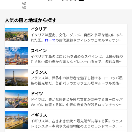
AD
AD
人気の国と地域から探す
イタリア
イタリアは歴史、文化、グルメ、自然と多彩な魅力にあふ
れた国。
ローマ
の古代遺跡やフィレンツェのルネッサンス
美術、ヴェネツィアの運河など、歴史あるスポットはもち
スペイン
ろん、トスカーナの美しい田園風景やアマルフィ海岸の絶
景など、自然景観も見逃せない。観光の合間には、本場の
イベリア半島のほぼ80％を占めるスペインは、太陽が降り
ピザやパスタなど、絶品のイタリア料理を堪能することも
注ぐ地中海沿岸から雄大なピレネー山脈まで、多彩な自然
できる。朝目覚めてから夜眠るまで、すべての瞬間を楽し
と文化が詰まったヨーロッパ屈指の旅行先だ。多様な地域
フランス
ませてくれるイタリアで、忘れられない旅をしてみよう！
文化が根付くこの国では、情熱的なフラメンコ、熱気あふ
なお、新着のイタリア情報は
コンテンツ一覧
を参照してほ
れる闘牛、そして美味しいタパスが生活の一部となってい
フランスは、世界中の旅行者を魅了し続けるヨーロッパ屈
しい。
る。首都マドリードの洗練された雰囲気や、バルセロナの
指の観光地だ。首都パリのエッフェル塔やルーブル美術館
アートに溢れた街角から、地方では古代ローマ遺跡や中世
といった象徴的なスポットから、田舎町の古風な美しさま
ドイツ
の城塞都市、穏やかなビーチリゾートまで多彩な表情を見
で、幅広い魅力が詰まっている。華麗な宮殿、歴史的な大
せる。地方によって風土や気候が異なるスペインはその個
聖堂、美しいビーチ、そして豊かな自然が、訪れる者を心
ドイツは、豊かな歴史と多彩な文化が交差するヨーロッパ
性で訪れる人を魅了する。 なお、新着のスペイン情報は
コ
から魅了する。また、フランスは美食の国としても知ら
の中心に位置する国。中世の街並みが残るロマンチック街
ンテンツ一覧
を参照してほしい。
れ、フランス料理はユネスコ無形文化遺産にも登録されて
道から、未来を先取りするようなモダンな都市まで多様な
イギリス
いる。シャンパンの発祥地であるランス、プロヴァンスの
顔を持つこの国は、どこを歩いても飽きることがない。ベ
香り高いラベンダー畑など、多彩な楽しみ方が可能だ。さ
ルリンの文化的活気、バイエルン州のアルプスの絶景、そ
イギリスは、古きよき伝統と最先端が共存する国。ウェス
らに、パリ以外の地域にも魅力が溢れており、どの街角に
してライン川沿いのワイン畑といった風景は必見。ビール
トミンスター寺院や大英博物館のようなランドマーク、歴
も豊かな歴史と文化が息づいている。パリ以外の個性あふ
とソーセージを味わいながら地元の人と過ごす楽しい時間
史ある大学都市、美しい丘陵地帯や牧歌的な風景など、エ