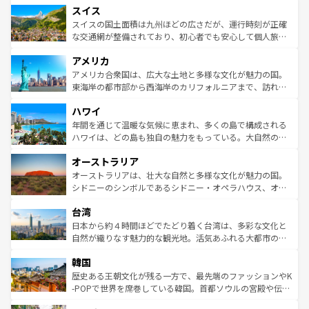
れる地方に足を運ぶとそれぞれで全く異なる文化を体験で
スイス
は、お酒好きな人にはぜひ体験してほしい。 なお、新着の
リアごとに異なる魅力がある。また、優雅なアフタヌーン
きるだろう。 なお、新着のフランス情報は
コンテンツ一覧
ドイツ情報は
コンテンツ一覧
を参照してほしい。
ティー、ビール好きにはたまらない英国パブ、サッカー観
スイスの国土面積は九州ほどの広さだが、運行時刻が正確
を参照してほしい。
戦など、本場だからこそできる体験も豊富。イギリスを旅
な交通網が整備されており、初心者でも安心して個人旅行
して楽しみつくそう。 なお、新着のイギリス情報は
コンテ
を楽しめる。日本同様に時刻表どおりの旅が可能だ。中世
アメリカ
ンツ一覧
を参照してほしい。
の建物がそのまま残る町や、スイスならではのユニークな
博物館もあり、アルプス観光だけでなく町歩きも満喫する
アメリカ合衆国は、広大な土地と多様な文化が魅力の国。
ことができる。国民の所得が高いため物価も高いが、旅行
東海岸の都市部から西海岸のカリフォルニアまで、訪れる
者向けの交通パス提供のサービスもあり、うまく活用すれ
場所ごとに異なる風景と体験が待っている。ニューヨーク
ハワイ
ば市内交通費無料で観光を楽しむこともできる。 なお、新
のような巨大都市は、観光、ショッピング、エンターテイ
着のスイス情報は
コンテンツ一覧
を参照してほしい。
ンメントが詰まった刺激的なスポットだ。一方、アメリカ
年間を通じて温暖な気候に恵まれ、多くの島で構成される
西部には大自然が広がり、グランドキャニオンやイエロー
ハワイは、どの島も独自の魅力をもっている。大自然の神
ストーン国立公園といった絶景が堪能できる。さらに、南
秘を感じたいなら、火山が生み出した壮大な景観を誇るハ
オーストラリア
部のニューオーリンズでは、音楽と美食が融合した独特の
ワイ島は見逃せない。また、定番の観光地といえばオアフ
文化が魅力。旅行者はアメリカの各地域で異なる魅力を楽
島だが、静かな自然を求めるならマウイ島やカウアイ島が
オーストラリアは、壮大な自然と多様な文化が魅力の国。
しみながら、その多様性と豊かな歴史を感じることができ
おすすめ。エメラルドグリーンに輝く海をはじめ、豊かな
シドニーのシンボルであるシドニー・オペラハウス、オー
るだろう。車でのロードトリップや列車の旅も、アメリカ
文化や歴史が息づいている。「アロハスピリット」と呼ば
ストラリア東海岸北部に広がる大サンゴ礁地帯グレートバ
ならではの贅沢な旅のスタイルだ。 なお、新着のアメリカ
台湾
れるおもてなしの心で訪れる人々を迎えてくれるハワイの
リアリーフや大陸中央部にそびえるウルル（エアーズロッ
情報は
コンテンツ一覧
を参照してほしい。
人々、おいしいローカルフードやハワイアンミュージッ
ク）、タスマニアの美しい原生林やケアンズの熱帯雨林な
日本から約４時間ほどでたどり着く台湾は、多彩な文化と
ク、伝統的なフラダンスなど、すべてがハワイの魅力を彩
ど、見どころがたくさん。また、カフェやワイン、オージ
自然が織りなす魅力的な観光地。活気あふれる大都市の台
っている。訪れるたびに新しい発見と感動が待っているハ
ービーフなどの食文化も豊かで、美味しいものであふれて
北やノスタルジックな町並みが人気な九份（ジォウフェ
ワイを、存分に味わってほしい。 なお、新着のハワイ情報
韓国
いる。アクティビティも充実しており、サーフィンやダイ
ン）、静ひつな山岳地帯である台湾東部など、都市の喧騒
は
コンテンツ一覧
を参照してほしい。
ビング、ハイキングなど、アウトドア好きにはたまらな
と山間の静けさが共存しており、訪れる人に新しい発見と
歴史ある王朝文化が残る一方で、最先端のファッションやK
い。オーストラリアの多彩な魅力を存分に味わいつくそ
驚きをもたらしてくれる。また、奥深い台湾の食文化も魅
-POPで世界を席巻している韓国。首都ソウルの宮殿や伝統
う。 なお、新着のオーストラリア情報は
コンテンツ一覧
を
力で、夜市などの屋台グルメから高級料理、ヘルシーで美
家屋が並ぶエリアでは韓国の歴史と文化に浸ることがで