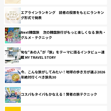
エアラインランキング 読者の投票をもとにランキン
グ形式で発表
Next韓国旅 次の韓国旅行がもっと楽しくなる 旅先・
グルメ・テクニック
旬な“あの人”が「旅」をテーマに語るインタビュー連
載 MY TRAVEL STORY
今、こんな旅がしてみたい！地球の歩き方が選ぶ2026
年絶対行くべき旅先30
コスパもタイパもかなえる！賢者の旅テクニック