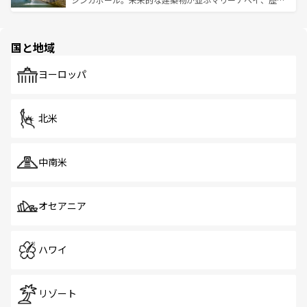
ける。 なお、新着のタイ情報は
コンテンツ一覧
を参照して
そう。 なお、新着の香港情報は
コンテンツ一覧
を参照して
と伝統を感じられるエスニックタウン、多数の緑豊かな公
ほしい。
ほしい。
園や自然保護区など、自然が調和した近代的な景観と文化
の多様性あふれるカラフルな町は、どこを歩いても新しい
国と地域
発見がある。さらに、治安のよさや充実した公共交通機関
も、旅行者にとっては魅力的なポイント。グルメも豊富
で、ホーカーズは地元の風情を楽しめる外せないスポット
ヨーロッパ
だ。訪れる人を飽きさせないシンガポールで、多様な魅力
を体感しよう。 なお、新着のシンガポール情報は
コンテン
ツ一覧
を参照してほしい。
北米
中南米
オセアニア
ハワイ
リゾート