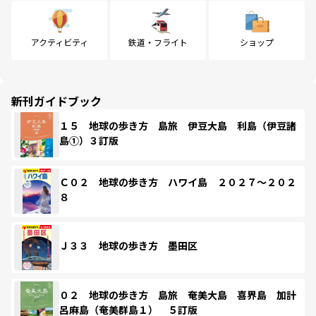
アクティビティ
鉄道・フライト
ショップ
新刊ガイドブック
１５ 地球の歩き方 島旅 伊豆大島 利島（伊豆諸
島①）３訂版
Ｃ０２ 地球の歩き方 ハワイ島 ２０２７～２０２
８
Ｊ３３ 地球の歩き方 墨田区
０２ 地球の歩き方 島旅 奄美大島 喜界島 加計
呂麻島（奄美群島１） ５訂版