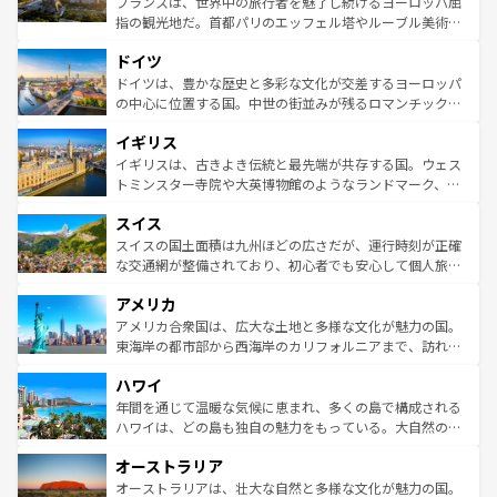
フランスは、世界中の旅行者を魅了し続けるヨーロッパ屈
アートに溢れた街角から、地方では古代ローマ遺跡や中世
指の観光地だ。首都パリのエッフェル塔やルーブル美術館
の城塞都市、穏やかなビーチリゾートまで多彩な表情を見
といった象徴的なスポットから、田舎町の古風な美しさま
せる。地方によって風土や気候が異なるスペインはその個
ドイツ
で、幅広い魅力が詰まっている。華麗な宮殿、歴史的な大
性で訪れる人を魅了する。 なお、新着のスペイン情報は
コ
聖堂、美しいビーチ、そして豊かな自然が、訪れる者を心
ドイツは、豊かな歴史と多彩な文化が交差するヨーロッパ
ンテンツ一覧
を参照してほしい。
から魅了する。また、フランスは美食の国としても知ら
の中心に位置する国。中世の街並みが残るロマンチック街
れ、フランス料理はユネスコ無形文化遺産にも登録されて
道から、未来を先取りするようなモダンな都市まで多様な
イギリス
いる。シャンパンの発祥地であるランス、プロヴァンスの
顔を持つこの国は、どこを歩いても飽きることがない。ベ
香り高いラベンダー畑など、多彩な楽しみ方が可能だ。さ
ルリンの文化的活気、バイエルン州のアルプスの絶景、そ
イギリスは、古きよき伝統と最先端が共存する国。ウェス
らに、パリ以外の地域にも魅力が溢れており、どの街角に
してライン川沿いのワイン畑といった風景は必見。ビール
トミンスター寺院や大英博物館のようなランドマーク、歴
も豊かな歴史と文化が息づいている。パリ以外の個性あふ
とソーセージを味わいながら地元の人と過ごす楽しい時間
史ある大学都市、美しい丘陵地帯や牧歌的な風景など、エ
れる地方に足を運ぶとそれぞれで全く異なる文化を体験で
スイス
は、お酒好きな人にはぜひ体験してほしい。 なお、新着の
リアごとに異なる魅力がある。また、優雅なアフタヌーン
きるだろう。 なお、新着のフランス情報は
コンテンツ一覧
ドイツ情報は
コンテンツ一覧
を参照してほしい。
ティー、ビール好きにはたまらない英国パブ、サッカー観
スイスの国土面積は九州ほどの広さだが、運行時刻が正確
を参照してほしい。
戦など、本場だからこそできる体験も豊富。イギリスを旅
な交通網が整備されており、初心者でも安心して個人旅行
して楽しみつくそう。 なお、新着のイギリス情報は
コンテ
を楽しめる。日本同様に時刻表どおりの旅が可能だ。中世
アメリカ
ンツ一覧
を参照してほしい。
の建物がそのまま残る町や、スイスならではのユニークな
博物館もあり、アルプス観光だけでなく町歩きも満喫する
アメリカ合衆国は、広大な土地と多様な文化が魅力の国。
ことができる。国民の所得が高いため物価も高いが、旅行
東海岸の都市部から西海岸のカリフォルニアまで、訪れる
者向けの交通パス提供のサービスもあり、うまく活用すれ
場所ごとに異なる風景と体験が待っている。ニューヨーク
ハワイ
ば市内交通費無料で観光を楽しむこともできる。 なお、新
のような巨大都市は、観光、ショッピング、エンターテイ
着のスイス情報は
コンテンツ一覧
を参照してほしい。
ンメントが詰まった刺激的なスポットだ。一方、アメリカ
年間を通じて温暖な気候に恵まれ、多くの島で構成される
西部には大自然が広がり、グランドキャニオンやイエロー
ハワイは、どの島も独自の魅力をもっている。大自然の神
ストーン国立公園といった絶景が堪能できる。さらに、南
秘を感じたいなら、火山が生み出した壮大な景観を誇るハ
オーストラリア
部のニューオーリンズでは、音楽と美食が融合した独特の
ワイ島は見逃せない。また、定番の観光地といえばオアフ
文化が魅力。旅行者はアメリカの各地域で異なる魅力を楽
島だが、静かな自然を求めるならマウイ島やカウアイ島が
オーストラリアは、壮大な自然と多様な文化が魅力の国。