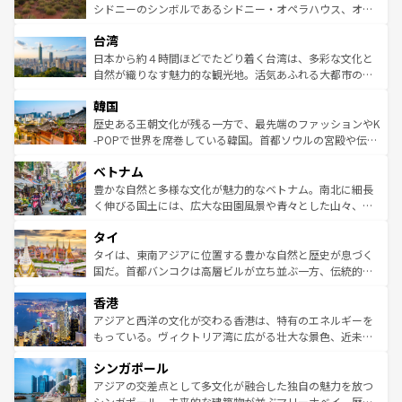
しみながら、その多様性と豊かな歴史を感じることができ
おすすめ。エメラルドグリーンに輝く海をはじめ、豊かな
シドニーのシンボルであるシドニー・オペラハウス、オー
るだろう。車でのロードトリップや列車の旅も、アメリカ
文化や歴史が息づいている。「アロハスピリット」と呼ば
ストラリア東海岸北部に広がる大サンゴ礁地帯グレートバ
ならではの贅沢な旅のスタイルだ。 なお、新着のアメリカ
台湾
れるおもてなしの心で訪れる人々を迎えてくれるハワイの
リアリーフや大陸中央部にそびえるウルル（エアーズロッ
情報は
コンテンツ一覧
を参照してほしい。
人々、おいしいローカルフードやハワイアンミュージッ
ク）、タスマニアの美しい原生林やケアンズの熱帯雨林な
日本から約４時間ほどでたどり着く台湾は、多彩な文化と
ク、伝統的なフラダンスなど、すべてがハワイの魅力を彩
ど、見どころがたくさん。また、カフェやワイン、オージ
自然が織りなす魅力的な観光地。活気あふれる大都市の台
っている。訪れるたびに新しい発見と感動が待っているハ
ービーフなどの食文化も豊かで、美味しいものであふれて
北やノスタルジックな町並みが人気な九份（ジォウフェ
ワイを、存分に味わってほしい。 なお、新着のハワイ情報
韓国
いる。アクティビティも充実しており、サーフィンやダイ
ン）、静ひつな山岳地帯である台湾東部など、都市の喧騒
は
コンテンツ一覧
を参照してほしい。
ビング、ハイキングなど、アウトドア好きにはたまらな
と山間の静けさが共存しており、訪れる人に新しい発見と
歴史ある王朝文化が残る一方で、最先端のファッションやK
い。オーストラリアの多彩な魅力を存分に味わいつくそ
驚きをもたらしてくれる。また、奥深い台湾の食文化も魅
-POPで世界を席巻している韓国。首都ソウルの宮殿や伝統
う。 なお、新着のオーストラリア情報は
コンテンツ一覧
を
力で、夜市などの屋台グルメから高級料理、ヘルシーで美
家屋が並ぶエリアでは韓国の歴史と文化に浸ることがで
参照してほしい。
ベトナム
容にもいいと評判のスイーツなど、バラエティ豊かな料理
き、地方に足を延ばせば四季折々の自然美を楽しむことが
が味わえる。 なお、新着の台湾情報は
コンテンツ一覧
を参
できる。そして、キムチや焼肉、絶品のストリートフード
豊かな自然と多様な文化が魅力的なベトナム。南北に細長
照してほしい。
まで、さまざまな韓国料理が待っている。夜には、韓国な
く伸びる国土には、広大な田園風景や青々とした山々、世
らではのナイトライフも堪能できる。あたたかいホスピタ
界遺産に登録された壮大な自然景観が点在し、都市部では
タイ
リティに包まれながら、韓国の多彩な魅力を心ゆくまで味
急速な発展と共に伝統が息づく。ハノイの古い町並みやホ
わってみてほしい。 なお、新着の韓国情報は
コンテンツ一
ーチミン市のフランス統治時代の建物も、独特の雰囲気を
タイは、東南アジアに位置する豊かな自然と歴史が息づく
覧
を参照してほしい。
醸し出している。また、バラエティの豊かさとおいしさで
国だ。首都バンコクは高層ビルが立ち並ぶ一方、伝統的な
世界中の食通を魅了してやまないベトナム料理も魅力のひ
寺院や市場がいたるところに点在し、古きよき文化と現代
香港
とつ。フォーやバインミー、ベトナムコーヒーなどは、ぜ
の活気が交差している。北部ではチェンマイなどの山岳地
ひ現地で味わいたい。どの地域を訪れてもあたたかい人々
帯で自然と触れ合い、南部ではプーケットやクラビの美し
アジアと西洋の文化が交わる香港は、特有のエネルギーを
が旅行者を迎えてくれるので、きっと忘れられない旅にな
いビーチでリゾート気分を楽しむことができる。タイ料理
もっている。ヴィクトリア湾に広がる壮大な景色、近未来
るはずだ。 なお、新着のベトナム情報は
コンテンツ一覧
を
は世界的に有名で、屋台から高級レストランまで味覚を刺
的なアートスポット、そして歴史と現代が融合した町並
参照してほしい。
シンガポール
激する。気候は一年中温暖で、どの季節にも異なる楽しみ
み、どこを訪れても感動するはず。観光スポットが密集し
が待っている。親しみやすいタイの人々、仏教を中心とし
ており、効率よく見どころを回れるのも魅力。息をのむよ
アジアの交差点として多文化が融合した独自の魅力を放つ
た文化、そして多様な観光資源が、訪れる旅人を魅了し続
うな絶景から文化的な体験まで、香港を存分に楽しみ尽く
シンガポール。未来的な建築物が並ぶマリーナベイ、歴史