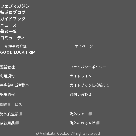
ウェブマガジン
特派員ブログ
ガイドブック
ニュース
著者一覧
コミュニティ
新規会員登録
マイページ
GOOD LUCK TRIP
運営会社
プライバシーポリシー
利用規約
ガイドライン
書店御担当者様へ
ガイドブックに投稿する
採用情報
お問い合わせ
関連サービス
海外航空券
海外ツアー
旅行用品
海外のおみやげ
© Arukikata. Co.,Ltd. All rights reserved.