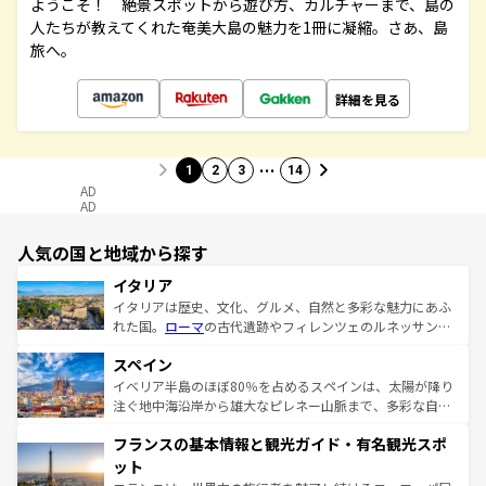
ようこそ！ 絶景スポットから遊び方、カルチャーまで、島の
人たちが教えてくれた奄美大島の魅力を1冊に凝縮。さあ、島
旅へ。
詳細を見る
…
1
2
3
14
AD
AD
人気の国と地域から探す
イタリア
イタリアは歴史、文化、グルメ、自然と多彩な魅力にあふ
れた国。
ローマ
の古代遺跡やフィレンツェのルネッサンス
美術、ヴェネツィアの運河など、歴史あるスポットはもち
スペイン
ろん、トスカーナの美しい田園風景やアマルフィ海岸の絶
景など、自然景観も見逃せない。観光の合間には、本場の
イベリア半島のほぼ80％を占めるスペインは、太陽が降り
ピザやパスタなど、絶品のイタリア料理を堪能することも
注ぐ地中海沿岸から雄大なピレネー山脈まで、多彩な自然
できる。朝目覚めてから夜眠るまで、すべての瞬間を楽し
と文化が詰まったヨーロッパ屈指の旅行先だ。多様な地域
フランスの基本情報と観光ガイド・有名観光スポ
ませてくれるイタリアで、忘れられない旅をしてみよう！
文化が根付くこの国では、情熱的なフラメンコ、熱気あふ
なお、新着のイタリア情報は
コンテンツ一覧
を参照してほ
れる闘牛、そして美味しいタパスが生活の一部となってい
ット
しい。
る。首都マドリードの洗練された雰囲気や、バルセロナの