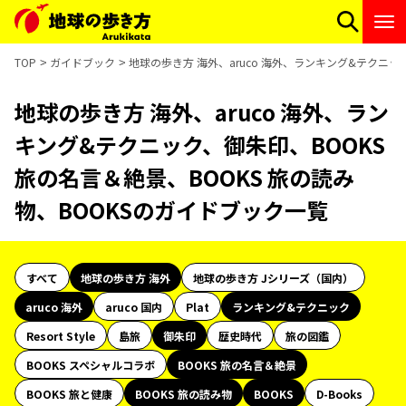
TOP
ガイドブック
地球の歩き方 海外、aruco 海外、ランキング&テクニッ
地球の歩き方 海外、aruco 海外、ラン
キング&テクニック、御朱印、BOOKS
旅の名言＆絶景、BOOKS 旅の読み
物、BOOKSのガイドブック一覧
すべて
地球の歩き方 海外
地球の歩き方 Jシリーズ（国内）
aruco 海外
aruco 国内
Plat
ランキング&テクニック
Resort Style
島旅
御朱印
歴史時代
旅の図鑑
BOOKS スペシャルコラボ
BOOKS 旅の名言＆絶景
BOOKS 旅と健康
BOOKS 旅の読み物
BOOKS
D-Books