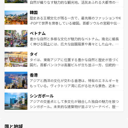
ク、伝統的なフラダンスなど、すべてがハワイの魅力を彩
ど、見どころがたくさん。また、カフェやワイン、オージ
自然が織りなす魅力的な観光地。活気あふれる大都市の台
っている。訪れるたびに新しい発見と感動が待っているハ
ービーフなどの食文化も豊かで、美味しいものであふれて
北やノスタルジックな町並みが人気な九份（ジォウフェ
ワイを、存分に味わってほしい。 なお、新着のハワイ情報
韓国
いる。アクティビティも充実しており、サーフィンやダイ
ン）、静ひつな山岳地帯である台湾東部など、都市の喧騒
は
コンテンツ一覧
を参照してほしい。
ビング、ハイキングなど、アウトドア好きにはたまらな
と山間の静けさが共存しており、訪れる人に新しい発見と
歴史ある王朝文化が残る一方で、最先端のファッションやK
い。オーストラリアの多彩な魅力を存分に味わいつくそ
驚きをもたらしてくれる。また、奥深い台湾の食文化も魅
-POPで世界を席巻している韓国。首都ソウルの宮殿や伝統
う。 なお、新着のオーストラリア情報は
コンテンツ一覧
を
力で、夜市などの屋台グルメから高級料理、ヘルシーで美
家屋が並ぶエリアでは韓国の歴史と文化に浸ることがで
参照してほしい。
ベトナム
容にもいいと評判のスイーツなど、バラエティ豊かな料理
き、地方に足を延ばせば四季折々の自然美を楽しむことが
が味わえる。 なお、新着の台湾情報は
コンテンツ一覧
を参
できる。そして、キムチや焼肉、絶品のストリートフード
豊かな自然と多様な文化が魅力的なベトナム。南北に細長
照してほしい。
まで、さまざまな韓国料理が待っている。夜には、韓国な
く伸びる国土には、広大な田園風景や青々とした山々、世
らではのナイトライフも堪能できる。あたたかいホスピタ
界遺産に登録された壮大な自然景観が点在し、都市部では
タイ
リティに包まれながら、韓国の多彩な魅力を心ゆくまで味
急速な発展と共に伝統が息づく。ハノイの古い町並みやホ
わってみてほしい。 なお、新着の韓国情報は
コンテンツ一
ーチミン市のフランス統治時代の建物も、独特の雰囲気を
タイは、東南アジアに位置する豊かな自然と歴史が息づく
覧
を参照してほしい。
醸し出している。また、バラエティの豊かさとおいしさで
国だ。首都バンコクは高層ビルが立ち並ぶ一方、伝統的な
世界中の食通を魅了してやまないベトナム料理も魅力のひ
寺院や市場がいたるところに点在し、古きよき文化と現代
香港
とつ。フォーやバインミー、ベトナムコーヒーなどは、ぜ
の活気が交差している。北部ではチェンマイなどの山岳地
ひ現地で味わいたい。どの地域を訪れてもあたたかい人々
帯で自然と触れ合い、南部ではプーケットやクラビの美し
アジアと西洋の文化が交わる香港は、特有のエネルギーを
が旅行者を迎えてくれるので、きっと忘れられない旅にな
いビーチでリゾート気分を楽しむことができる。タイ料理
もっている。ヴィクトリア湾に広がる壮大な景色、近未来
るはずだ。 なお、新着のベトナム情報は
コンテンツ一覧
を
は世界的に有名で、屋台から高級レストランまで味覚を刺
的なアートスポット、そして歴史と現代が融合した町並
参照してほしい。
シンガポール
激する。気候は一年中温暖で、どの季節にも異なる楽しみ
み、どこを訪れても感動するはず。観光スポットが密集し
が待っている。親しみやすいタイの人々、仏教を中心とし
ており、効率よく見どころを回れるのも魅力。息をのむよ
アジアの交差点として多文化が融合した独自の魅力を放つ
た文化、そして多様な観光資源が、訪れる旅人を魅了し続
うな絶景から文化的な体験まで、香港を存分に楽しみ尽く
シンガポール。未来的な建築物が並ぶマリーナベイ、歴史
ける。 なお、新着のタイ情報は
コンテンツ一覧
を参照して
そう。 なお、新着の香港情報は
コンテンツ一覧
を参照して
と伝統を感じられるエスニックタウン、多数の緑豊かな公
ほしい。
ほしい。
園や自然保護区など、自然が調和した近代的な景観と文化
の多様性あふれるカラフルな町は、どこを歩いても新しい
国と地域
発見がある。さらに、治安のよさや充実した公共交通機関