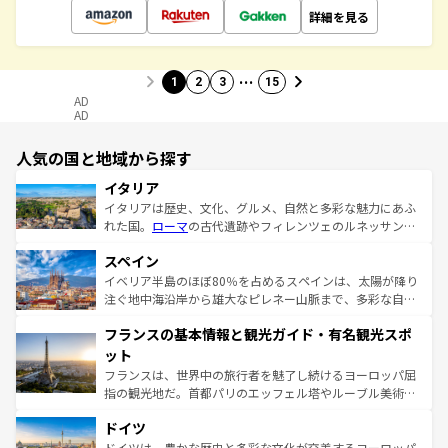
詳細を見る
…
1
2
3
15
AD
AD
人気の国と地域から探す
イタリア
イタリアは歴史、文化、グルメ、自然と多彩な魅力にあふ
れた国。
ローマ
の古代遺跡やフィレンツェのルネッサンス
美術、ヴェネツィアの運河など、歴史あるスポットはもち
スペイン
ろん、トスカーナの美しい田園風景やアマルフィ海岸の絶
景など、自然景観も見逃せない。観光の合間には、本場の
イベリア半島のほぼ80％を占めるスペインは、太陽が降り
ピザやパスタなど、絶品のイタリア料理を堪能することも
注ぐ地中海沿岸から雄大なピレネー山脈まで、多彩な自然
できる。朝目覚めてから夜眠るまで、すべての瞬間を楽し
と文化が詰まったヨーロッパ屈指の旅行先だ。多様な地域
フランスの基本情報と観光ガイド・有名観光スポ
ませてくれるイタリアで、忘れられない旅をしてみよう！
文化が根付くこの国では、情熱的なフラメンコ、熱気あふ
なお、新着のイタリア情報は
コンテンツ一覧
を参照してほ
れる闘牛、そして美味しいタパスが生活の一部となってい
ット
しい。
る。首都マドリードの洗練された雰囲気や、バルセロナの
フランスは、世界中の旅行者を魅了し続けるヨーロッパ屈
アートに溢れた街角から、地方では古代ローマ遺跡や中世
指の観光地だ。首都パリのエッフェル塔やルーブル美術館
の城塞都市、穏やかなビーチリゾートまで多彩な表情を見
といった象徴的なスポットから、田舎町の古風な美しさま
せる。地方によって風土や気候が異なるスペインはその個
ドイツ
で、幅広い魅力が詰まっている。華麗な宮殿、歴史的な大
性で訪れる人を魅了する。 なお、新着のスペイン情報は
コ
聖堂、美しいビーチ、そして豊かな自然が、訪れる者を心
ドイツは、豊かな歴史と多彩な文化が交差するヨーロッパ