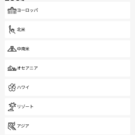
も、旅行者にとっては魅力的なポイント。グルメも豊富
で、ホーカーズは地元の風情を楽しめる外せないスポット
ヨーロッパ
だ。訪れる人を飽きさせないシンガポールで、多様な魅力
を体感しよう。 なお、新着のシンガポール情報は
コンテン
ツ一覧
を参照してほしい。
北米
中南米
オセアニア
ハワイ
リゾート
アジア