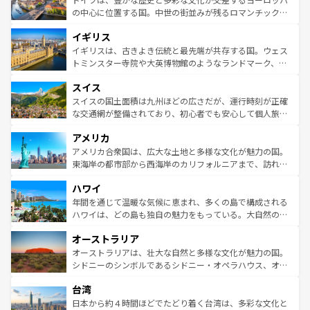
ンテンツ一覧
を参照してほしい。
から魅了する。また、フランスは美食の国としても知ら
の中心に位置する国。中世の街並みが残るロマンチック街
れ、フランス料理はユネスコ無形文化遺産にも登録されて
道から、未来を先取りするようなモダンな都市まで多様な
イギリス
いる。シャンパンの発祥地であるランス、プロヴァンスの
顔を持つこの国は、どこを歩いても飽きることがない。ベ
香り高いラベンダー畑など、多彩な楽しみ方が可能だ。さ
ルリンの文化的活気、バイエルン州のアルプスの絶景、そ
イギリスは、古きよき伝統と最先端が共存する国。ウェス
らに、パリ以外の地域にも魅力が溢れており、どの街角に
してライン川沿いのワイン畑といった風景は必見。ビール
トミンスター寺院や大英博物館のようなランドマーク、歴
も豊かな歴史と文化が息づいている。パリ以外の個性あふ
とソーセージを味わいながら地元の人と過ごす楽しい時間
史ある大学都市、美しい丘陵地帯や牧歌的な風景など、エ
れる地方に足を運ぶとそれぞれで全く異なる文化を体験で
スイス
は、お酒好きな人にはぜひ体験してほしい。 なお、新着の
リアごとに異なる魅力がある。また、優雅なアフタヌーン
きるだろう。 なお、新着のフランス情報は
コンテンツ一覧
ドイツ情報は
コンテンツ一覧
を参照してほしい。
ティー、ビール好きにはたまらない英国パブ、サッカー観
スイスの国土面積は九州ほどの広さだが、運行時刻が正確
を参照してほしい。
戦など、本場だからこそできる体験も豊富。イギリスを旅
な交通網が整備されており、初心者でも安心して個人旅行
して楽しみつくそう。 なお、新着のイギリス情報は
コンテ
を楽しめる。日本同様に時刻表どおりの旅が可能だ。中世
アメリカ
ンツ一覧
を参照してほしい。
の建物がそのまま残る町や、スイスならではのユニークな
博物館もあり、アルプス観光だけでなく町歩きも満喫する
アメリカ合衆国は、広大な土地と多様な文化が魅力の国。
ことができる。国民の所得が高いため物価も高いが、旅行
東海岸の都市部から西海岸のカリフォルニアまで、訪れる
者向けの交通パス提供のサービスもあり、うまく活用すれ
場所ごとに異なる風景と体験が待っている。ニューヨーク
ハワイ
ば市内交通費無料で観光を楽しむこともできる。 なお、新
のような巨大都市は、観光、ショッピング、エンターテイ
着のスイス情報は
コンテンツ一覧
を参照してほしい。
ンメントが詰まった刺激的なスポットだ。一方、アメリカ
年間を通じて温暖な気候に恵まれ、多くの島で構成される
西部には大自然が広がり、グランドキャニオンやイエロー
ハワイは、どの島も独自の魅力をもっている。大自然の神
ストーン国立公園といった絶景が堪能できる。さらに、南
秘を感じたいなら、火山が生み出した壮大な景観を誇るハ
オーストラリア
部のニューオーリンズでは、音楽と美食が融合した独特の
ワイ島は見逃せない。また、定番の観光地といえばオアフ
文化が魅力。旅行者はアメリカの各地域で異なる魅力を楽
島だが、静かな自然を求めるならマウイ島やカウアイ島が
オーストラリアは、壮大な自然と多様な文化が魅力の国。
しみながら、その多様性と豊かな歴史を感じることができ
おすすめ。エメラルドグリーンに輝く海をはじめ、豊かな
シドニーのシンボルであるシドニー・オペラハウス、オー
るだろう。車でのロードトリップや列車の旅も、アメリカ
文化や歴史が息づいている。「アロハスピリット」と呼ば
ストラリア東海岸北部に広がる大サンゴ礁地帯グレートバ
ならではの贅沢な旅のスタイルだ。 なお、新着のアメリカ
台湾
れるおもてなしの心で訪れる人々を迎えてくれるハワイの
リアリーフや大陸中央部にそびえるウルル（エアーズロッ
情報は
コンテンツ一覧
を参照してほしい。
人々、おいしいローカルフードやハワイアンミュージッ
ク）、タスマニアの美しい原生林やケアンズの熱帯雨林な
日本から約４時間ほどでたどり着く台湾は、多彩な文化と