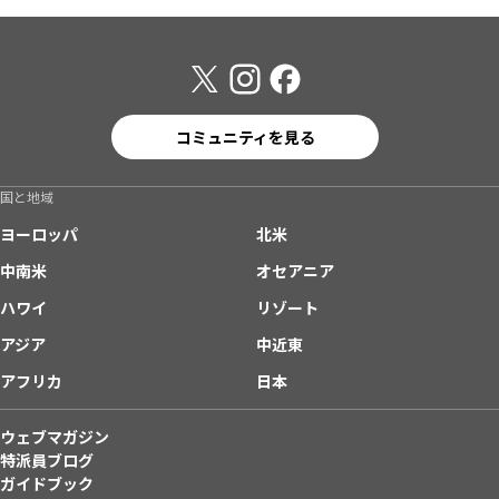
コミュニティを見る
国と地域
ヨーロッパ
北米
中南米
オセアニア
ハワイ
リゾート
アジア
中近東
アフリカ
日本
ウェブマガジン
特派員ブログ
ガイドブック