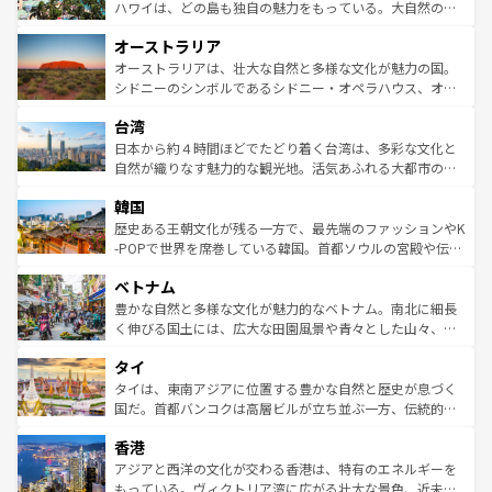
西部には大自然が広がり、グランドキャニオンやイエロー
ハワイは、どの島も独自の魅力をもっている。大自然の神
ストーン国立公園といった絶景が堪能できる。さらに、南
秘を感じたいなら、火山が生み出した壮大な景観を誇るハ
オーストラリア
部のニューオーリンズでは、音楽と美食が融合した独特の
ワイ島は見逃せない。また、定番の観光地といえばオアフ
文化が魅力。旅行者はアメリカの各地域で異なる魅力を楽
島だが、静かな自然を求めるならマウイ島やカウアイ島が
オーストラリアは、壮大な自然と多様な文化が魅力の国。
しみながら、その多様性と豊かな歴史を感じることができ
おすすめ。エメラルドグリーンに輝く海をはじめ、豊かな
シドニーのシンボルであるシドニー・オペラハウス、オー
るだろう。車でのロードトリップや列車の旅も、アメリカ
文化や歴史が息づいている。「アロハスピリット」と呼ば
ストラリア東海岸北部に広がる大サンゴ礁地帯グレートバ
ならではの贅沢な旅のスタイルだ。 なお、新着のアメリカ
台湾
れるおもてなしの心で訪れる人々を迎えてくれるハワイの
リアリーフや大陸中央部にそびえるウルル（エアーズロッ
情報は
コンテンツ一覧
を参照してほしい。
人々、おいしいローカルフードやハワイアンミュージッ
ク）、タスマニアの美しい原生林やケアンズの熱帯雨林な
日本から約４時間ほどでたどり着く台湾は、多彩な文化と
ク、伝統的なフラダンスなど、すべてがハワイの魅力を彩
ど、見どころがたくさん。また、カフェやワイン、オージ
自然が織りなす魅力的な観光地。活気あふれる大都市の台
っている。訪れるたびに新しい発見と感動が待っているハ
ービーフなどの食文化も豊かで、美味しいものであふれて
北やノスタルジックな町並みが人気な九份（ジォウフェ
ワイを、存分に味わってほしい。 なお、新着のハワイ情報
韓国
いる。アクティビティも充実しており、サーフィンやダイ
ン）、静ひつな山岳地帯である台湾東部など、都市の喧騒
は
コンテンツ一覧
を参照してほしい。
ビング、ハイキングなど、アウトドア好きにはたまらな
と山間の静けさが共存しており、訪れる人に新しい発見と
歴史ある王朝文化が残る一方で、最先端のファッションやK
い。オーストラリアの多彩な魅力を存分に味わいつくそ
驚きをもたらしてくれる。また、奥深い台湾の食文化も魅
-POPで世界を席巻している韓国。首都ソウルの宮殿や伝統
う。 なお、新着のオーストラリア情報は
コンテンツ一覧
を
力で、夜市などの屋台グルメから高級料理、ヘルシーで美
家屋が並ぶエリアでは韓国の歴史と文化に浸ることがで
参照してほしい。
ベトナム
容にもいいと評判のスイーツなど、バラエティ豊かな料理
き、地方に足を延ばせば四季折々の自然美を楽しむことが
が味わえる。 なお、新着の台湾情報は
コンテンツ一覧
を参
できる。そして、キムチや焼肉、絶品のストリートフード
豊かな自然と多様な文化が魅力的なベトナム。南北に細長
照してほしい。
まで、さまざまな韓国料理が待っている。夜には、韓国な
く伸びる国土には、広大な田園風景や青々とした山々、世
らではのナイトライフも堪能できる。あたたかいホスピタ
界遺産に登録された壮大な自然景観が点在し、都市部では
タイ
リティに包まれながら、韓国の多彩な魅力を心ゆくまで味
急速な発展と共に伝統が息づく。ハノイの古い町並みやホ
わってみてほしい。 なお、新着の韓国情報は
コンテンツ一
ーチミン市のフランス統治時代の建物も、独特の雰囲気を
タイは、東南アジアに位置する豊かな自然と歴史が息づく
覧
を参照してほしい。
醸し出している。また、バラエティの豊かさとおいしさで
国だ。首都バンコクは高層ビルが立ち並ぶ一方、伝統的な
世界中の食通を魅了してやまないベトナム料理も魅力のひ
寺院や市場がいたるところに点在し、古きよき文化と現代
香港
とつ。フォーやバインミー、ベトナムコーヒーなどは、ぜ
の活気が交差している。北部ではチェンマイなどの山岳地
ひ現地で味わいたい。どの地域を訪れてもあたたかい人々
帯で自然と触れ合い、南部ではプーケットやクラビの美し
アジアと西洋の文化が交わる香港は、特有のエネルギーを
が旅行者を迎えてくれるので、きっと忘れられない旅にな
いビーチでリゾート気分を楽しむことができる。タイ料理
もっている。ヴィクトリア湾に広がる壮大な景色、近未来