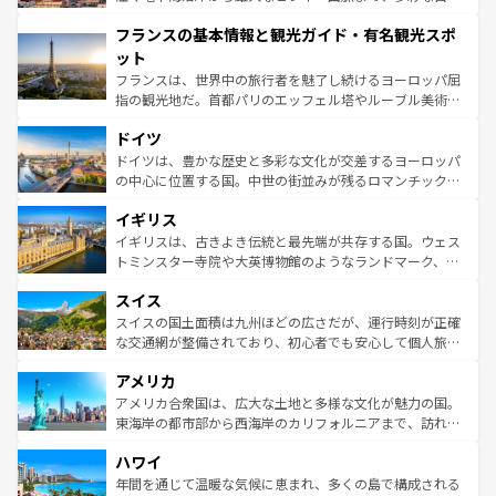
できる。朝目覚めてから夜眠るまで、すべての瞬間を楽し
と文化が詰まったヨーロッパ屈指の旅行先だ。多様な地域
フランスの基本情報と観光ガイド・有名観光スポ
ませてくれるイタリアで、忘れられない旅をしてみよう！
文化が根付くこの国では、情熱的なフラメンコ、熱気あふ
なお、新着のイタリア情報は
コンテンツ一覧
を参照してほ
れる闘牛、そして美味しいタパスが生活の一部となってい
ット
しい。
る。首都マドリードの洗練された雰囲気や、バルセロナの
フランスは、世界中の旅行者を魅了し続けるヨーロッパ屈
アートに溢れた街角から、地方では古代ローマ遺跡や中世
指の観光地だ。首都パリのエッフェル塔やルーブル美術館
の城塞都市、穏やかなビーチリゾートまで多彩な表情を見
といった象徴的なスポットから、田舎町の古風な美しさま
せる。地方によって風土や気候が異なるスペインはその個
ドイツ
で、幅広い魅力が詰まっている。華麗な宮殿、歴史的な大
性で訪れる人を魅了する。 なお、新着のスペイン情報は
コ
聖堂、美しいビーチ、そして豊かな自然が、訪れる者を心
ドイツは、豊かな歴史と多彩な文化が交差するヨーロッパ
ンテンツ一覧
を参照してほしい。
から魅了する。また、フランスは美食の国としても知ら
の中心に位置する国。中世の街並みが残るロマンチック街
れ、フランス料理はユネスコ無形文化遺産にも登録されて
道から、未来を先取りするようなモダンな都市まで多様な
イギリス
いる。シャンパンの発祥地であるランス、プロヴァンスの
顔を持つこの国は、どこを歩いても飽きることがない。ベ
香り高いラベンダー畑など、多彩な楽しみ方が可能だ。さ
ルリンの文化的活気、バイエルン州のアルプスの絶景、そ
イギリスは、古きよき伝統と最先端が共存する国。ウェス
らに、パリ以外の地域にも魅力が溢れており、どの街角に
してライン川沿いのワイン畑といった風景は必見。ビール
トミンスター寺院や大英博物館のようなランドマーク、歴
も豊かな歴史と文化が息づいている。パリ以外の個性あふ
とソーセージを味わいながら地元の人と過ごす楽しい時間
史ある大学都市、美しい丘陵地帯や牧歌的な風景など、エ
れる地方に足を運ぶとそれぞれで全く異なる文化を体験で
スイス
は、お酒好きな人にはぜひ体験してほしい。 なお、新着の
リアごとに異なる魅力がある。また、優雅なアフタヌーン
きるだろう。 なお、新着のフランス情報は
コンテンツ一覧
ドイツ情報は
コンテンツ一覧
を参照してほしい。
ティー、ビール好きにはたまらない英国パブ、サッカー観
スイスの国土面積は九州ほどの広さだが、運行時刻が正確
を参照してほしい。
戦など、本場だからこそできる体験も豊富。イギリスを旅
な交通網が整備されており、初心者でも安心して個人旅行
して楽しみつくそう。 なお、新着のイギリス情報は
コンテ
を楽しめる。日本同様に時刻表どおりの旅が可能だ。中世
アメリカ
ンツ一覧
を参照してほしい。
の建物がそのまま残る町や、スイスならではのユニークな
博物館もあり、アルプス観光だけでなく町歩きも満喫する
アメリカ合衆国は、広大な土地と多様な文化が魅力の国。
ことができる。国民の所得が高いため物価も高いが、旅行
東海岸の都市部から西海岸のカリフォルニアまで、訪れる
者向けの交通パス提供のサービスもあり、うまく活用すれ
場所ごとに異なる風景と体験が待っている。ニューヨーク
ハワイ
ば市内交通費無料で観光を楽しむこともできる。 なお、新
のような巨大都市は、観光、ショッピング、エンターテイ
着のスイス情報は
コンテンツ一覧
を参照してほしい。
ンメントが詰まった刺激的なスポットだ。一方、アメリカ
年間を通じて温暖な気候に恵まれ、多くの島で構成される