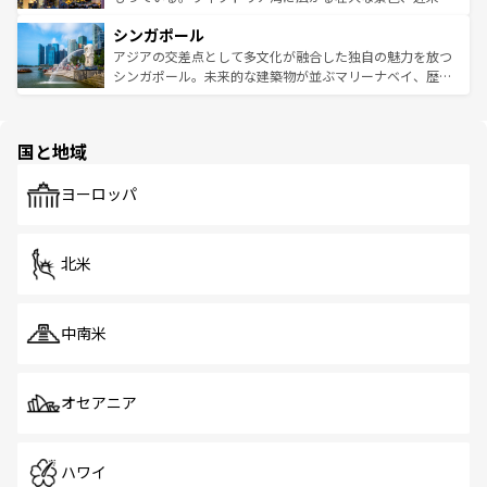
るはずだ。 なお、新着のベトナム情報は
コンテンツ一覧
を
は世界的に有名で、屋台から高級レストランまで味覚を刺
的なアートスポット、そして歴史と現代が融合した町並
参照してほしい。
シンガポール
激する。気候は一年中温暖で、どの季節にも異なる楽しみ
み、どこを訪れても感動するはず。観光スポットが密集し
が待っている。親しみやすいタイの人々、仏教を中心とし
ており、効率よく見どころを回れるのも魅力。息をのむよ
アジアの交差点として多文化が融合した独自の魅力を放つ
た文化、そして多様な観光資源が、訪れる旅人を魅了し続
うな絶景から文化的な体験まで、香港を存分に楽しみ尽く
シンガポール。未来的な建築物が並ぶマリーナベイ、歴史
ける。 なお、新着のタイ情報は
コンテンツ一覧
を参照して
そう。 なお、新着の香港情報は
コンテンツ一覧
を参照して
と伝統を感じられるエスニックタウン、多数の緑豊かな公
ほしい。
ほしい。
園や自然保護区など、自然が調和した近代的な景観と文化
の多様性あふれるカラフルな町は、どこを歩いても新しい
国と地域
発見がある。さらに、治安のよさや充実した公共交通機関
も、旅行者にとっては魅力的なポイント。グルメも豊富
で、ホーカーズは地元の風情を楽しめる外せないスポット
ヨーロッパ
だ。訪れる人を飽きさせないシンガポールで、多様な魅力
を体感しよう。 なお、新着のシンガポール情報は
コンテン
ツ一覧
を参照してほしい。
北米
中南米
オセアニア
ハワイ