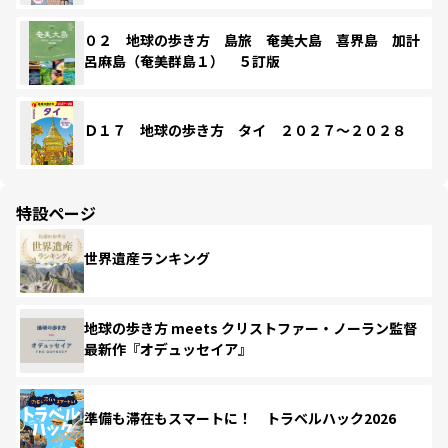
０２ 地球の歩き方 島旅 奄美大島 喜界島 加計
呂麻島（奄美群島１） ５訂版
Ｄ１７ 地球の歩き方 タイ ２０２７～２０２８
特設ページ
世界遺産ランキング
地球の歩き方 meets クリストファー・ノーラン監督
最新作『オデュッセイア』
準備も滞在もスマートに！ トラベルハック2026