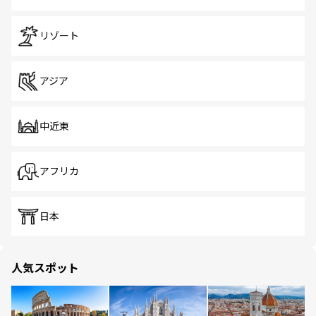
リゾート
アジア
中近東
アフリカ
日本
人気スポット