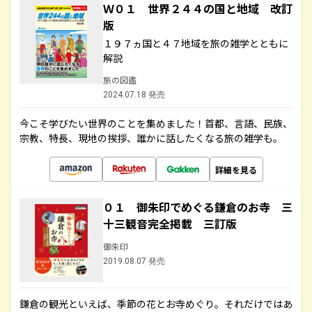
Ｗ０１ 世界２４４の国と地域 改訂
版
１９７ヵ国と４７地域を旅の雑学とともに
解説
旅の図鑑
2024.07.18 発売
今こそ学びたい世界のことを集めました！首都、言語、民族、
宗教、特長、現地の挨拶、誰かに話したくなる旅の雑学も。
詳細を見る
０１ 御朱印でめぐる鎌倉のお寺 三
十三観音完全掲載 三訂版
御朱印
2019.08.07 発売
鎌倉の観光といえば、季節の花とお寺めぐり。それだけではあ