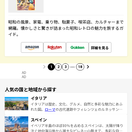
昭和の風景、家電、乗り物、駄菓子、喫茶店、カルチャーまで
網羅。懐かしさと驚きが詰まった昭和レトロの魅力を旅するガ
イド。
詳細を見る
…
1
2
3
18
AD
AD
人気の国と地域から探す
イタリア
イタリアは歴史、文化、グルメ、自然と多彩な魅力にあふ
れた国。
ローマ
の古代遺跡やフィレンツェのルネッサンス
美術、ヴェネツィアの運河など、歴史あるスポットはもち
スペイン
ろん、トスカーナの美しい田園風景やアマルフィ海岸の絶
景など、自然景観も見逃せない。観光の合間には、本場の
イベリア半島のほぼ80％を占めるスペインは、太陽が降り
ピザやパスタなど、絶品のイタリア料理を堪能することも
注ぐ地中海沿岸から雄大なピレネー山脈まで、多彩な自然