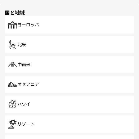
ほしい。
ほしい。
園や自然保護区など、自然が調和した近代的な景観と文化
の多様性あふれるカラフルな町は、どこを歩いても新しい
国と地域
発見がある。さらに、治安のよさや充実した公共交通機関
も、旅行者にとっては魅力的なポイント。グルメも豊富
で、ホーカーズは地元の風情を楽しめる外せないスポット
ヨーロッパ
だ。訪れる人を飽きさせないシンガポールで、多様な魅力
を体感しよう。 なお、新着のシンガポール情報は
コンテン
ツ一覧
を参照してほしい。
北米
中南米
オセアニア
ハワイ
リゾート