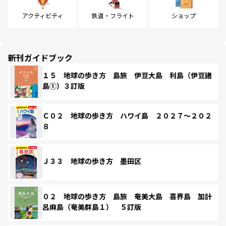
アクティビティ
鉄道・フライト
ショップ
新刊ガイドブック
１５ 地球の歩き方 島旅 伊豆大島 利島（伊豆諸
島①）３訂版
Ｃ０２ 地球の歩き方 ハワイ島 ２０２７～２０２
８
Ｊ３３ 地球の歩き方 墨田区
０２ 地球の歩き方 島旅 奄美大島 喜界島 加計
呂麻島（奄美群島１） ５訂版