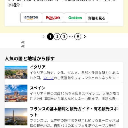
挙紹介！
詳細を見る
…
1
2
3
9
AD
AD
人気の国と地域から探す
イタリア
イタリアは歴史、文化、グルメ、自然と多彩な魅力にあふ
れた国。
ローマ
の古代遺跡やフィレンツェのルネッサンス
美術、ヴェネツィアの運河など、歴史あるスポットはもち
スペイン
ろん、トスカーナの美しい田園風景やアマルフィ海岸の絶
景など、自然景観も見逃せない。観光の合間には、本場の
イベリア半島のほぼ80％を占めるスペインは、太陽が降り
ピザやパスタなど、絶品のイタリア料理を堪能することも
注ぐ地中海沿岸から雄大なピレネー山脈まで、多彩な自然
できる。朝目覚めてから夜眠るまで、すべての瞬間を楽し
と文化が詰まったヨーロッパ屈指の旅行先だ。多様な地域
フランスの基本情報と観光ガイド・有名観光スポ
ませてくれるイタリアで、忘れられない旅をしてみよう！
文化が根付くこの国では、情熱的なフラメンコ、熱気あふ
なお、新着のイタリア情報は
コンテンツ一覧
を参照してほ
れる闘牛、そして美味しいタパスが生活の一部となってい
ット
しい。
る。首都マドリードの洗練された雰囲気や、バルセロナの
フランスは、世界中の旅行者を魅了し続けるヨーロッパ屈
アートに溢れた街角から、地方では古代ローマ遺跡や中世
指の観光地だ。首都パリのエッフェル塔やルーブル美術館