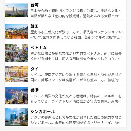
ならではの贅沢な旅のスタイルだ。 なお、新着のアメリカ
台湾
れるおもてなしの心で訪れる人々を迎えてくれるハワイの
リアリーフや大陸中央部にそびえるウルル（エアーズロッ
情報は
コンテンツ一覧
を参照してほしい。
人々、おいしいローカルフードやハワイアンミュージッ
ク）、タスマニアの美しい原生林やケアンズの熱帯雨林な
日本から約４時間ほどでたどり着く台湾は、多彩な文化と
ク、伝統的なフラダンスなど、すべてがハワイの魅力を彩
ど、見どころがたくさん。また、カフェやワイン、オージ
自然が織りなす魅力的な観光地。活気あふれる大都市の台
っている。訪れるたびに新しい発見と感動が待っているハ
ービーフなどの食文化も豊かで、美味しいものであふれて
北やノスタルジックな町並みが人気な九份（ジォウフェ
ワイを、存分に味わってほしい。 なお、新着のハワイ情報
韓国
いる。アクティビティも充実しており、サーフィンやダイ
ン）、静ひつな山岳地帯である台湾東部など、都市の喧騒
は
コンテンツ一覧
を参照してほしい。
ビング、ハイキングなど、アウトドア好きにはたまらな
と山間の静けさが共存しており、訪れる人に新しい発見と
歴史ある王朝文化が残る一方で、最先端のファッションやK
い。オーストラリアの多彩な魅力を存分に味わいつくそ
驚きをもたらしてくれる。また、奥深い台湾の食文化も魅
-POPで世界を席巻している韓国。首都ソウルの宮殿や伝統
う。 なお、新着のオーストラリア情報は
コンテンツ一覧
を
力で、夜市などの屋台グルメから高級料理、ヘルシーで美
家屋が並ぶエリアでは韓国の歴史と文化に浸ることがで
参照してほしい。
ベトナム
容にもいいと評判のスイーツなど、バラエティ豊かな料理
き、地方に足を延ばせば四季折々の自然美を楽しむことが
が味わえる。 なお、新着の台湾情報は
コンテンツ一覧
を参
できる。そして、キムチや焼肉、絶品のストリートフード
豊かな自然と多様な文化が魅力的なベトナム。南北に細長
照してほしい。
まで、さまざまな韓国料理が待っている。夜には、韓国な
く伸びる国土には、広大な田園風景や青々とした山々、世
らではのナイトライフも堪能できる。あたたかいホスピタ
界遺産に登録された壮大な自然景観が点在し、都市部では
タイ
リティに包まれながら、韓国の多彩な魅力を心ゆくまで味
急速な発展と共に伝統が息づく。ハノイの古い町並みやホ
わってみてほしい。 なお、新着の韓国情報は
コンテンツ一
ーチミン市のフランス統治時代の建物も、独特の雰囲気を
タイは、東南アジアに位置する豊かな自然と歴史が息づく
覧
を参照してほしい。
醸し出している。また、バラエティの豊かさとおいしさで
国だ。首都バンコクは高層ビルが立ち並ぶ一方、伝統的な
世界中の食通を魅了してやまないベトナム料理も魅力のひ
寺院や市場がいたるところに点在し、古きよき文化と現代
香港
とつ。フォーやバインミー、ベトナムコーヒーなどは、ぜ
の活気が交差している。北部ではチェンマイなどの山岳地
ひ現地で味わいたい。どの地域を訪れてもあたたかい人々
帯で自然と触れ合い、南部ではプーケットやクラビの美し
アジアと西洋の文化が交わる香港は、特有のエネルギーを
が旅行者を迎えてくれるので、きっと忘れられない旅にな
いビーチでリゾート気分を楽しむことができる。タイ料理
もっている。ヴィクトリア湾に広がる壮大な景色、近未来
るはずだ。 なお、新着のベトナム情報は
コンテンツ一覧
を
は世界的に有名で、屋台から高級レストランまで味覚を刺
的なアートスポット、そして歴史と現代が融合した町並
参照してほしい。
シンガポール
激する。気候は一年中温暖で、どの季節にも異なる楽しみ
み、どこを訪れても感動するはず。観光スポットが密集し
が待っている。親しみやすいタイの人々、仏教を中心とし
ており、効率よく見どころを回れるのも魅力。息をのむよ
アジアの交差点として多文化が融合した独自の魅力を放つ
た文化、そして多様な観光資源が、訪れる旅人を魅了し続
うな絶景から文化的な体験まで、香港を存分に楽しみ尽く
シンガポール。未来的な建築物が並ぶマリーナベイ、歴史
ける。 なお、新着のタイ情報は
コンテンツ一覧
を参照して
そう。 なお、新着の香港情報は
コンテンツ一覧
を参照して
と伝統を感じられるエスニックタウン、多数の緑豊かな公