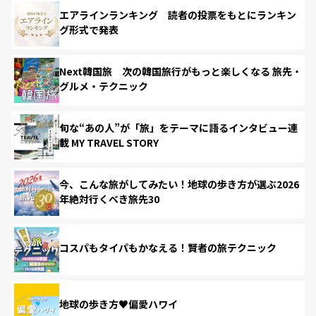
エアラインランキング 読者の投票をもとにランキン
グ形式で発表
Next韓国旅 次の韓国旅行がもっと楽しくなる 旅先・
グルメ・テクニック
旬な“あの人”が「旅」をテーマに語るインタビュー連
載 MY TRAVEL STORY
今、こんな旅がしてみたい！地球の歩き方が選ぶ2026
年絶対行くべき旅先30
コスパもタイパもかなえる！賢者の旅テクニック
地球の歩き方♥偏愛ハワイ