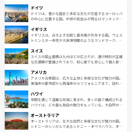
の城塞都市、穏やかなビーチリゾートまで多彩な表情を見
といった象徴的なスポットから、田舎町の古風な美しさま
せる。地方によって風土や気候が異なるスペインはその個
ドイツ
で、幅広い魅力が詰まっている。華麗な宮殿、歴史的な大
性で訪れる人を魅了する。 なお、新着のスペイン情報は
コ
聖堂、美しいビーチ、そして豊かな自然が、訪れる者を心
ドイツは、豊かな歴史と多彩な文化が交差するヨーロッパ
ンテンツ一覧
を参照してほしい。
から魅了する。また、フランスは美食の国としても知ら
の中心に位置する国。中世の街並みが残るロマンチック街
れ、フランス料理はユネスコ無形文化遺産にも登録されて
道から、未来を先取りするようなモダンな都市まで多様な
イギリス
いる。シャンパンの発祥地であるランス、プロヴァンスの
顔を持つこの国は、どこを歩いても飽きることがない。ベ
香り高いラベンダー畑など、多彩な楽しみ方が可能だ。さ
ルリンの文化的活気、バイエルン州のアルプスの絶景、そ
イギリスは、古きよき伝統と最先端が共存する国。ウェス
らに、パリ以外の地域にも魅力が溢れており、どの街角に
してライン川沿いのワイン畑といった風景は必見。ビール
トミンスター寺院や大英博物館のようなランドマーク、歴
も豊かな歴史と文化が息づいている。パリ以外の個性あふ
とソーセージを味わいながら地元の人と過ごす楽しい時間
史ある大学都市、美しい丘陵地帯や牧歌的な風景など、エ
れる地方に足を運ぶとそれぞれで全く異なる文化を体験で
スイス
は、お酒好きな人にはぜひ体験してほしい。 なお、新着の
リアごとに異なる魅力がある。また、優雅なアフタヌーン
きるだろう。 なお、新着のフランス情報は
コンテンツ一覧
ドイツ情報は
コンテンツ一覧
を参照してほしい。
ティー、ビール好きにはたまらない英国パブ、サッカー観
スイスの国土面積は九州ほどの広さだが、運行時刻が正確
を参照してほしい。
戦など、本場だからこそできる体験も豊富。イギリスを旅
な交通網が整備されており、初心者でも安心して個人旅行
して楽しみつくそう。 なお、新着のイギリス情報は
コンテ
を楽しめる。日本同様に時刻表どおりの旅が可能だ。中世
アメリカ
ンツ一覧
を参照してほしい。
の建物がそのまま残る町や、スイスならではのユニークな
博物館もあり、アルプス観光だけでなく町歩きも満喫する
アメリカ合衆国は、広大な土地と多様な文化が魅力の国。
ことができる。国民の所得が高いため物価も高いが、旅行
東海岸の都市部から西海岸のカリフォルニアまで、訪れる
者向けの交通パス提供のサービスもあり、うまく活用すれ
場所ごとに異なる風景と体験が待っている。ニューヨーク
ハワイ
ば市内交通費無料で観光を楽しむこともできる。 なお、新
のような巨大都市は、観光、ショッピング、エンターテイ
着のスイス情報は
コンテンツ一覧
を参照してほしい。
ンメントが詰まった刺激的なスポットだ。一方、アメリカ
年間を通じて温暖な気候に恵まれ、多くの島で構成される
西部には大自然が広がり、グランドキャニオンやイエロー
ハワイは、どの島も独自の魅力をもっている。大自然の神
ストーン国立公園といった絶景が堪能できる。さらに、南
秘を感じたいなら、火山が生み出した壮大な景観を誇るハ
オーストラリア
部のニューオーリンズでは、音楽と美食が融合した独特の
ワイ島は見逃せない。また、定番の観光地といえばオアフ
文化が魅力。旅行者はアメリカの各地域で異なる魅力を楽
島だが、静かな自然を求めるならマウイ島やカウアイ島が
オーストラリアは、壮大な自然と多様な文化が魅力の国。
しみながら、その多様性と豊かな歴史を感じることができ
おすすめ。エメラルドグリーンに輝く海をはじめ、豊かな
シドニーのシンボルであるシドニー・オペラハウス、オー
るだろう。車でのロードトリップや列車の旅も、アメリカ
文化や歴史が息づいている。「アロハスピリット」と呼ば
ストラリア東海岸北部に広がる大サンゴ礁地帯グレートバ