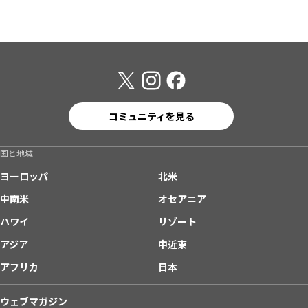
コミュニティを見る
国と地域
ヨーロッパ
北米
中南米
オセアニア
ハワイ
リゾート
アジア
中近東
アフリカ
日本
ウェブマガジン