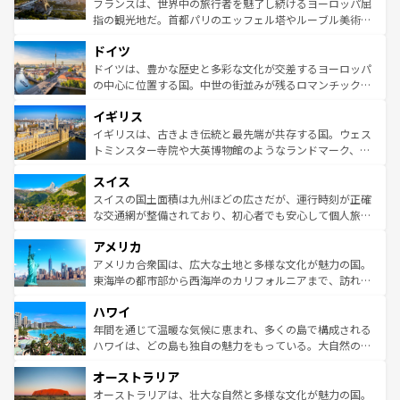
フランスは、世界中の旅行者を魅了し続けるヨーロッパ屈
アートに溢れた街角から、地方では古代ローマ遺跡や中世
指の観光地だ。首都パリのエッフェル塔やルーブル美術館
の城塞都市、穏やかなビーチリゾートまで多彩な表情を見
といった象徴的なスポットから、田舎町の古風な美しさま
せる。地方によって風土や気候が異なるスペインはその個
ドイツ
で、幅広い魅力が詰まっている。華麗な宮殿、歴史的な大
性で訪れる人を魅了する。 なお、新着のスペイン情報は
コ
聖堂、美しいビーチ、そして豊かな自然が、訪れる者を心
ドイツは、豊かな歴史と多彩な文化が交差するヨーロッパ
ンテンツ一覧
を参照してほしい。
から魅了する。また、フランスは美食の国としても知ら
の中心に位置する国。中世の街並みが残るロマンチック街
れ、フランス料理はユネスコ無形文化遺産にも登録されて
道から、未来を先取りするようなモダンな都市まで多様な
イギリス
いる。シャンパンの発祥地であるランス、プロヴァンスの
顔を持つこの国は、どこを歩いても飽きることがない。ベ
香り高いラベンダー畑など、多彩な楽しみ方が可能だ。さ
ルリンの文化的活気、バイエルン州のアルプスの絶景、そ
イギリスは、古きよき伝統と最先端が共存する国。ウェス
らに、パリ以外の地域にも魅力が溢れており、どの街角に
してライン川沿いのワイン畑といった風景は必見。ビール
トミンスター寺院や大英博物館のようなランドマーク、歴
も豊かな歴史と文化が息づいている。パリ以外の個性あふ
とソーセージを味わいながら地元の人と過ごす楽しい時間
史ある大学都市、美しい丘陵地帯や牧歌的な風景など、エ
れる地方に足を運ぶとそれぞれで全く異なる文化を体験で
スイス
は、お酒好きな人にはぜひ体験してほしい。 なお、新着の
リアごとに異なる魅力がある。また、優雅なアフタヌーン
きるだろう。 なお、新着のフランス情報は
コンテンツ一覧
ドイツ情報は
コンテンツ一覧
を参照してほしい。
ティー、ビール好きにはたまらない英国パブ、サッカー観
スイスの国土面積は九州ほどの広さだが、運行時刻が正確
を参照してほしい。
戦など、本場だからこそできる体験も豊富。イギリスを旅
な交通網が整備されており、初心者でも安心して個人旅行
して楽しみつくそう。 なお、新着のイギリス情報は
コンテ
を楽しめる。日本同様に時刻表どおりの旅が可能だ。中世
アメリカ
ンツ一覧
を参照してほしい。
の建物がそのまま残る町や、スイスならではのユニークな
博物館もあり、アルプス観光だけでなく町歩きも満喫する
アメリカ合衆国は、広大な土地と多様な文化が魅力の国。
ことができる。国民の所得が高いため物価も高いが、旅行
東海岸の都市部から西海岸のカリフォルニアまで、訪れる
者向けの交通パス提供のサービスもあり、うまく活用すれ
場所ごとに異なる風景と体験が待っている。ニューヨーク
ハワイ
ば市内交通費無料で観光を楽しむこともできる。 なお、新
のような巨大都市は、観光、ショッピング、エンターテイ
着のスイス情報は
コンテンツ一覧
を参照してほしい。
ンメントが詰まった刺激的なスポットだ。一方、アメリカ
年間を通じて温暖な気候に恵まれ、多くの島で構成される
西部には大自然が広がり、グランドキャニオンやイエロー
ハワイは、どの島も独自の魅力をもっている。大自然の神
ストーン国立公園といった絶景が堪能できる。さらに、南
秘を感じたいなら、火山が生み出した壮大な景観を誇るハ
オーストラリア
部のニューオーリンズでは、音楽と美食が融合した独特の
ワイ島は見逃せない。また、定番の観光地といえばオアフ
文化が魅力。旅行者はアメリカの各地域で異なる魅力を楽
島だが、静かな自然を求めるならマウイ島やカウアイ島が
オーストラリアは、壮大な自然と多様な文化が魅力の国。