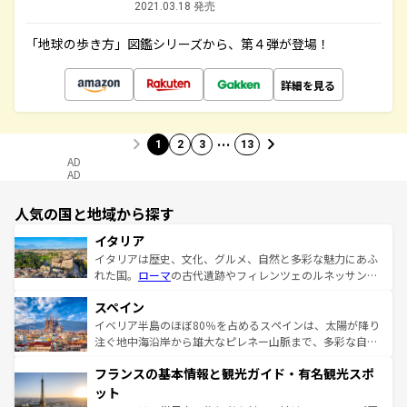
2021.03.18 発売
「地球の歩き方」図鑑シリーズから、第４弾が登場！
詳細を見る
…
1
2
3
13
AD
AD
人気の国と地域から探す
イタリア
イタリアは歴史、文化、グルメ、自然と多彩な魅力にあふ
れた国。
ローマ
の古代遺跡やフィレンツェのルネッサンス
美術、ヴェネツィアの運河など、歴史あるスポットはもち
スペイン
ろん、トスカーナの美しい田園風景やアマルフィ海岸の絶
景など、自然景観も見逃せない。観光の合間には、本場の
イベリア半島のほぼ80％を占めるスペインは、太陽が降り
ピザやパスタなど、絶品のイタリア料理を堪能することも
注ぐ地中海沿岸から雄大なピレネー山脈まで、多彩な自然
できる。朝目覚めてから夜眠るまで、すべての瞬間を楽し
と文化が詰まったヨーロッパ屈指の旅行先だ。多様な地域
フランスの基本情報と観光ガイド・有名観光スポ
ませてくれるイタリアで、忘れられない旅をしてみよう！
文化が根付くこの国では、情熱的なフラメンコ、熱気あふ
なお、新着のイタリア情報は
コンテンツ一覧
を参照してほ
れる闘牛、そして美味しいタパスが生活の一部となってい
ット
しい。
る。首都マドリードの洗練された雰囲気や、バルセロナの