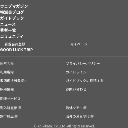
ウェブマガジン
特派員ブログ
ガイドブック
ニュース
著者一覧
コミュニティ
新規会員登録
マイページ
GOOD LUCK TRIP
運営会社
プライバシーポリシー
利用規約
ガイドライン
書店御担当者様へ
ガイドブックに投稿する
採用情報
お問い合わせ
関連サービス
海外航空券
海外ツアー
旅行用品
海外のおみやげ
© Arukikata. Co.,Ltd. All rights reserved.