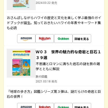
2024.03.22 発売
おさんぽしながらハワイの歴史と文化を楽しく学ぶ最強のガイ
ドブックが誕生。知っておきたいハワイの年表やキーワード集
も必読
詳細を見る
Ｗ０３ 世界の魅力的な奇岩と巨石１
３９選
不思議とロマンに満ちた岩石の謎を旅の雑
学とともに解説
旅の図鑑
2021.03.18 発売
「地球の歩き方」図鑑シリーズ第３弾は、謎だらけの奇岩と巨
石の世界！
詳細を見る