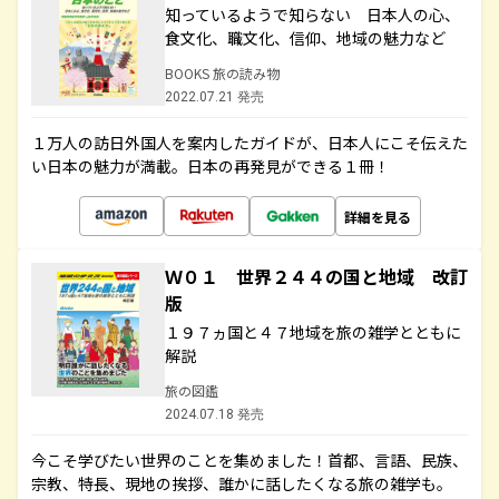
知っているようで知らない 日本人の心、
食文化、職文化、信仰、地域の魅力など
BOOKS 旅の読み物
2022.07.21 発売
１万人の訪日外国人を案内したガイドが、日本人にこそ伝えた
い日本の魅力が満載。日本の再発見ができる１冊！
詳細を見る
Ｗ０１ 世界２４４の国と地域 改訂
版
１９７ヵ国と４７地域を旅の雑学とともに
解説
旅の図鑑
2024.07.18 発売
今こそ学びたい世界のことを集めました！首都、言語、民族、
宗教、特長、現地の挨拶、誰かに話したくなる旅の雑学も。