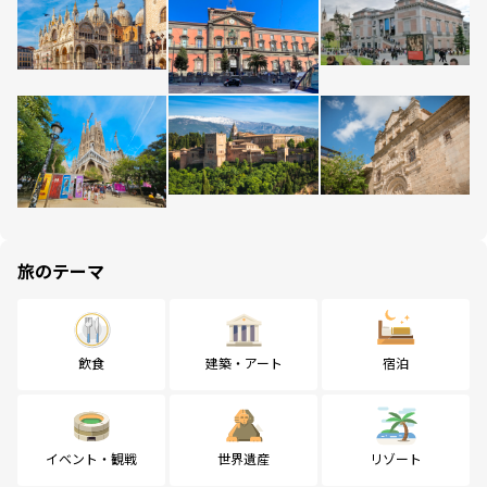
旅のテーマ
飲食
建築・アート
宿泊
イベント・観戦
世界遺産
リゾート