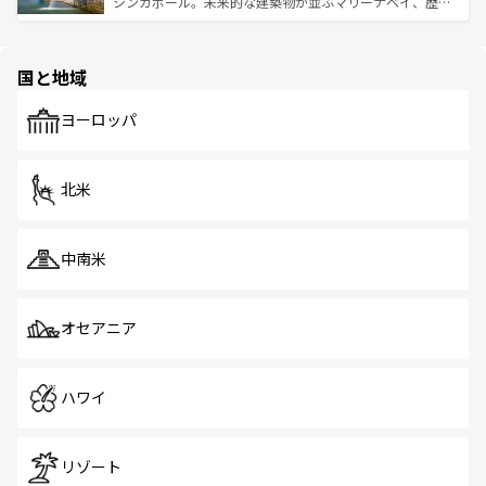
うな絶景から文化的な体験まで、香港を存分に楽しみ尽く
シンガポール。未来的な建築物が並ぶマリーナベイ、歴史
ける。 なお、新着のタイ情報は
コンテンツ一覧
を参照して
そう。 なお、新着の香港情報は
コンテンツ一覧
を参照して
と伝統を感じられるエスニックタウン、多数の緑豊かな公
ほしい。
ほしい。
園や自然保護区など、自然が調和した近代的な景観と文化
の多様性あふれるカラフルな町は、どこを歩いても新しい
国と地域
発見がある。さらに、治安のよさや充実した公共交通機関
も、旅行者にとっては魅力的なポイント。グルメも豊富
で、ホーカーズは地元の風情を楽しめる外せないスポット
ヨーロッパ
だ。訪れる人を飽きさせないシンガポールで、多様な魅力
を体感しよう。 なお、新着のシンガポール情報は
コンテン
ツ一覧
を参照してほしい。
北米
中南米
オセアニア
ハワイ
リゾート