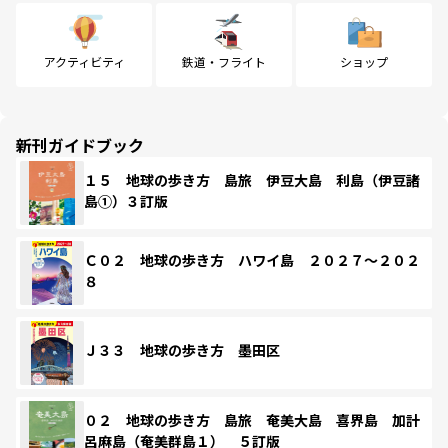
アクティビティ
鉄道・フライト
ショップ
新刊ガイドブック
１５ 地球の歩き方 島旅 伊豆大島 利島（伊豆諸
島①）３訂版
Ｃ０２ 地球の歩き方 ハワイ島 ２０２７～２０２
８
Ｊ３３ 地球の歩き方 墨田区
０２ 地球の歩き方 島旅 奄美大島 喜界島 加計
呂麻島（奄美群島１） ５訂版