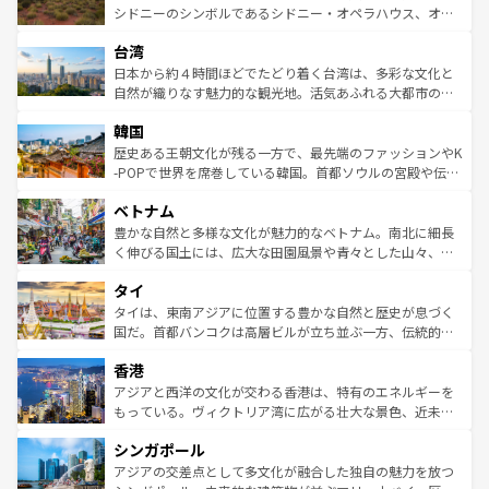
しみながら、その多様性と豊かな歴史を感じることができ
おすすめ。エメラルドグリーンに輝く海をはじめ、豊かな
シドニーのシンボルであるシドニー・オペラハウス、オー
るだろう。車でのロードトリップや列車の旅も、アメリカ
文化や歴史が息づいている。「アロハスピリット」と呼ば
ストラリア東海岸北部に広がる大サンゴ礁地帯グレートバ
ならではの贅沢な旅のスタイルだ。 なお、新着のアメリカ
台湾
れるおもてなしの心で訪れる人々を迎えてくれるハワイの
リアリーフや大陸中央部にそびえるウルル（エアーズロッ
情報は
コンテンツ一覧
を参照してほしい。
人々、おいしいローカルフードやハワイアンミュージッ
ク）、タスマニアの美しい原生林やケアンズの熱帯雨林な
日本から約４時間ほどでたどり着く台湾は、多彩な文化と
ク、伝統的なフラダンスなど、すべてがハワイの魅力を彩
ど、見どころがたくさん。また、カフェやワイン、オージ
自然が織りなす魅力的な観光地。活気あふれる大都市の台
っている。訪れるたびに新しい発見と感動が待っているハ
ービーフなどの食文化も豊かで、美味しいものであふれて
北やノスタルジックな町並みが人気な九份（ジォウフェ
ワイを、存分に味わってほしい。 なお、新着のハワイ情報
韓国
いる。アクティビティも充実しており、サーフィンやダイ
ン）、静ひつな山岳地帯である台湾東部など、都市の喧騒
は
コンテンツ一覧
を参照してほしい。
ビング、ハイキングなど、アウトドア好きにはたまらな
と山間の静けさが共存しており、訪れる人に新しい発見と
歴史ある王朝文化が残る一方で、最先端のファッションやK
い。オーストラリアの多彩な魅力を存分に味わいつくそ
驚きをもたらしてくれる。また、奥深い台湾の食文化も魅
-POPで世界を席巻している韓国。首都ソウルの宮殿や伝統
う。 なお、新着のオーストラリア情報は
コンテンツ一覧
を
力で、夜市などの屋台グルメから高級料理、ヘルシーで美
家屋が並ぶエリアでは韓国の歴史と文化に浸ることがで
参照してほしい。
ベトナム
容にもいいと評判のスイーツなど、バラエティ豊かな料理
き、地方に足を延ばせば四季折々の自然美を楽しむことが
が味わえる。 なお、新着の台湾情報は
コンテンツ一覧
を参
できる。そして、キムチや焼肉、絶品のストリートフード
豊かな自然と多様な文化が魅力的なベトナム。南北に細長
照してほしい。
まで、さまざまな韓国料理が待っている。夜には、韓国な
く伸びる国土には、広大な田園風景や青々とした山々、世
らではのナイトライフも堪能できる。あたたかいホスピタ
界遺産に登録された壮大な自然景観が点在し、都市部では
タイ
リティに包まれながら、韓国の多彩な魅力を心ゆくまで味
急速な発展と共に伝統が息づく。ハノイの古い町並みやホ
わってみてほしい。 なお、新着の韓国情報は
コンテンツ一
ーチミン市のフランス統治時代の建物も、独特の雰囲気を
タイは、東南アジアに位置する豊かな自然と歴史が息づく
覧
を参照してほしい。
醸し出している。また、バラエティの豊かさとおいしさで
国だ。首都バンコクは高層ビルが立ち並ぶ一方、伝統的な
世界中の食通を魅了してやまないベトナム料理も魅力のひ
寺院や市場がいたるところに点在し、古きよき文化と現代
香港
とつ。フォーやバインミー、ベトナムコーヒーなどは、ぜ
の活気が交差している。北部ではチェンマイなどの山岳地
ひ現地で味わいたい。どの地域を訪れてもあたたかい人々
帯で自然と触れ合い、南部ではプーケットやクラビの美し
アジアと西洋の文化が交わる香港は、特有のエネルギーを
が旅行者を迎えてくれるので、きっと忘れられない旅にな
いビーチでリゾート気分を楽しむことができる。タイ料理
もっている。ヴィクトリア湾に広がる壮大な景色、近未来
るはずだ。 なお、新着のベトナム情報は
コンテンツ一覧
を
は世界的に有名で、屋台から高級レストランまで味覚を刺
的なアートスポット、そして歴史と現代が融合した町並
参照してほしい。
シンガポール
激する。気候は一年中温暖で、どの季節にも異なる楽しみ
み、どこを訪れても感動するはず。観光スポットが密集し
が待っている。親しみやすいタイの人々、仏教を中心とし
ており、効率よく見どころを回れるのも魅力。息をのむよ
アジアの交差点として多文化が融合した独自の魅力を放つ
た文化、そして多様な観光資源が、訪れる旅人を魅了し続