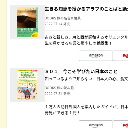
生きる知恵を授かるアラブのことばと絶
BOOKS 旅の名言＆絶景
2022.07.14 発売
古きと新しき、東と西が調和するオリエンタ
生を輝かせる名言と癒やしの絶景集！
Ｓ０１ 今こそ学びたい日本のこと
知っているようで知らない 日本人の心、食
BOOKS 旅の読み物
2022.07.21 発売
１万人の訪日外国人を案内したガイドが、日
発見ができる１冊！