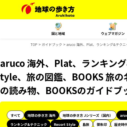
国と地域
ウェブマガジン
TOP
ガイドブック
aruco 海外、Plat、ランキング&テク
aruco 海外、Plat、ランキング
tyle、旅の図鑑、BOOKS 旅
の読み物、BOOKSのガイドブ
すべて
地球の歩き方 海外
地球の歩き方 Jシリーズ（国内）
aru
ランキング&テクニック
Resort Style
島旅
御朱印
歴史時