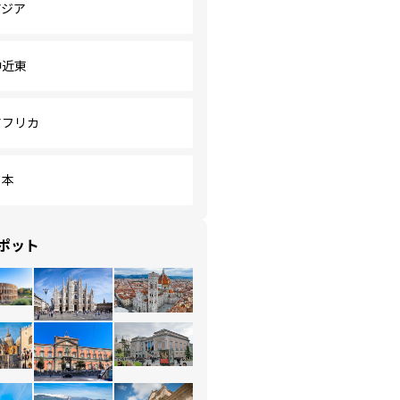
アジア
中近東
アフリカ
日本
ポット