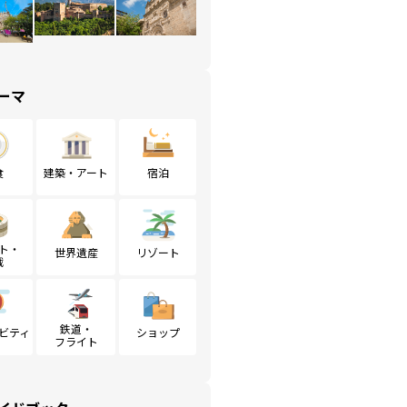
ーマ
食
建築・アート
宿泊
ト・
世界遺産
リゾート
戦
鉄道・
ビティ
ショップ
フライト