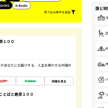
BOOKS
D-Books
国と地
絞り込み条件を追加
景１００
」があなたにお届けする、人生を輝かせる中国の
詳細を見る
ことばと絶景１００