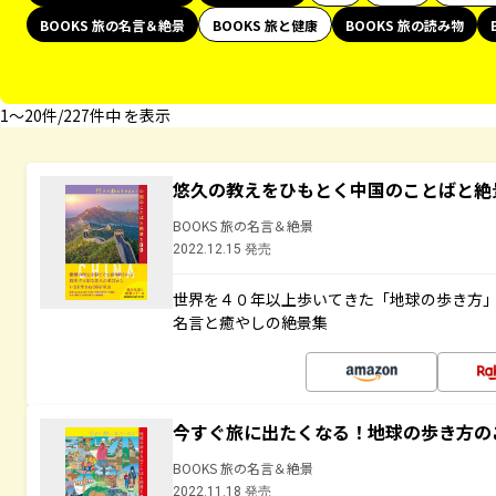
BOOKS 旅の名言＆絶景
BOOKS 旅と健康
BOOKS 旅の読み物
1〜20件/227件中 を表示
悠久の教えをひもとく中国のことばと絶
BOOKS 旅の名言＆絶景
2022.12.15 発売
世界を４０年以上歩いてきた「地球の歩き方
名言と癒やしの絶景集
今すぐ旅に出たくなる！地球の歩き方の
BOOKS 旅の名言＆絶景
2022.11.18 発売