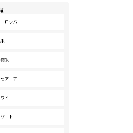
域
ヨーロッパ
北米
中南米
オセアニア
ハワイ
リゾート