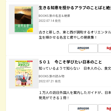
生きる知恵を授かるアラブのことばと絶
BOOKS 旅の名言＆絶景
2022.07.14 発売
古きと新しき、東と西が調和するオリエンタ
生を輝かせる名言と癒やしの絶景集！
Ｓ０１ 今こそ学びたい日本のこと
知っているようで知らない 日本人の心、食
BOOKS 旅の読み物
2022.07.21 発売
１万人の訪日外国人を案内したガイドが、日
発見ができる１冊！