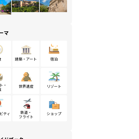
ーマ
食
建築・アート
宿泊
ト・
世界遺産
リゾート
戦
鉄道・
ビティ
ショップ
フライト