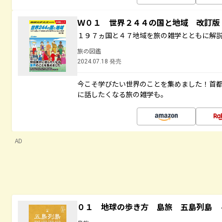
Ｗ０１ 世界２４４の国と地域 改訂版
１９７ヵ国と４７地域を旅の雑学とともに解
旅の図鑑
2024.07.18 発売
今こそ学びたい世界のことを集めました！首
に話したくなる旅の雑学も。
AD
０１ 地球の歩き方 島旅 五島列島 