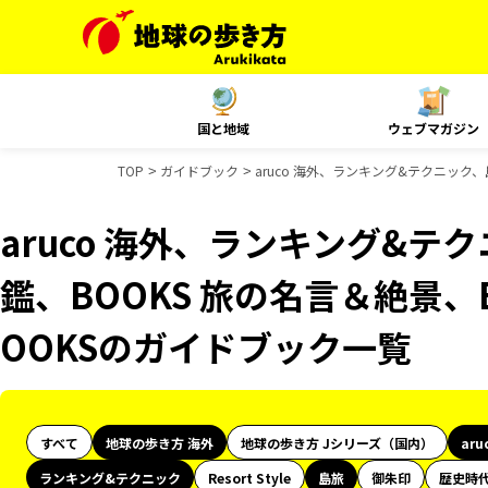
国と地域
ウェブマガジン
TOP
ガイドブック
aruco 海外、ランキング&テクニック
aruco 海外、ランキング&テ
鑑、BOOKS 旅の名言＆絶景、
OOKSのガイドブック一覧
すべて
地球の歩き方 海外
地球の歩き方 Jシリーズ（国内）
aru
ランキング&テクニック
Resort Style
島旅
御朱印
歴史時