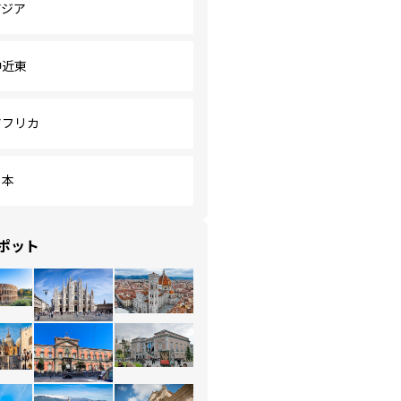
アジア
中近東
アフリカ
日本
ポット