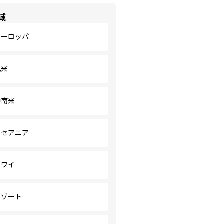
域
ヨーロッパ
北米
中南米
オセアニア
ハワイ
リゾート