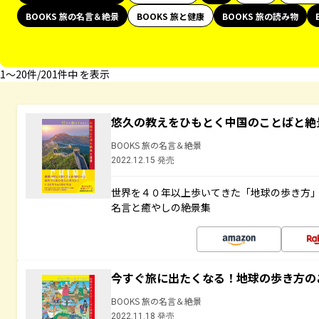
BOOKS 旅の名言＆絶景
BOOKS 旅と健康
BOOKS 旅の読み物
1〜20件/201件中 を表示
悠久の教えをひもとく中国のことばと絶
BOOKS 旅の名言＆絶景
2022.12.15 発売
世界を４０年以上歩いてきた「地球の歩き方
名言と癒やしの絶景集
今すぐ旅に出たくなる！地球の歩き方の
BOOKS 旅の名言＆絶景
2022.11.18 発売