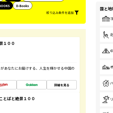
BOOKS
D-Books
国と地
絞り込み条件を追加
景１００
」があなたにお届けする、人生を輝かせる中国の
詳細を見る
ことばと絶景１００