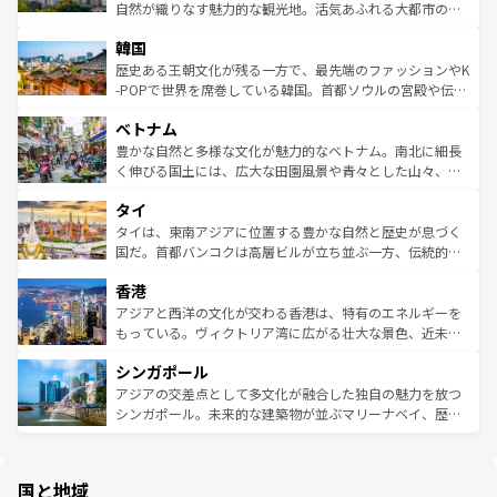
ク、伝統的なフラダンスなど、すべてがハワイの魅力を彩
ど、見どころがたくさん。また、カフェやワイン、オージ
自然が織りなす魅力的な観光地。活気あふれる大都市の台
っている。訪れるたびに新しい発見と感動が待っているハ
ービーフなどの食文化も豊かで、美味しいものであふれて
北やノスタルジックな町並みが人気な九份（ジォウフェ
ワイを、存分に味わってほしい。 なお、新着のハワイ情報
韓国
いる。アクティビティも充実しており、サーフィンやダイ
ン）、静ひつな山岳地帯である台湾東部など、都市の喧騒
は
コンテンツ一覧
を参照してほしい。
ビング、ハイキングなど、アウトドア好きにはたまらな
と山間の静けさが共存しており、訪れる人に新しい発見と
歴史ある王朝文化が残る一方で、最先端のファッションやK
い。オーストラリアの多彩な魅力を存分に味わいつくそ
驚きをもたらしてくれる。また、奥深い台湾の食文化も魅
-POPで世界を席巻している韓国。首都ソウルの宮殿や伝統
う。 なお、新着のオーストラリア情報は
コンテンツ一覧
を
力で、夜市などの屋台グルメから高級料理、ヘルシーで美
家屋が並ぶエリアでは韓国の歴史と文化に浸ることがで
参照してほしい。
ベトナム
容にもいいと評判のスイーツなど、バラエティ豊かな料理
き、地方に足を延ばせば四季折々の自然美を楽しむことが
が味わえる。 なお、新着の台湾情報は
コンテンツ一覧
を参
できる。そして、キムチや焼肉、絶品のストリートフード
豊かな自然と多様な文化が魅力的なベトナム。南北に細長
照してほしい。
まで、さまざまな韓国料理が待っている。夜には、韓国な
く伸びる国土には、広大な田園風景や青々とした山々、世
らではのナイトライフも堪能できる。あたたかいホスピタ
界遺産に登録された壮大な自然景観が点在し、都市部では
タイ
リティに包まれながら、韓国の多彩な魅力を心ゆくまで味
急速な発展と共に伝統が息づく。ハノイの古い町並みやホ
わってみてほしい。 なお、新着の韓国情報は
コンテンツ一
ーチミン市のフランス統治時代の建物も、独特の雰囲気を
タイは、東南アジアに位置する豊かな自然と歴史が息づく
覧
を参照してほしい。
醸し出している。また、バラエティの豊かさとおいしさで
国だ。首都バンコクは高層ビルが立ち並ぶ一方、伝統的な
世界中の食通を魅了してやまないベトナム料理も魅力のひ
寺院や市場がいたるところに点在し、古きよき文化と現代
香港
とつ。フォーやバインミー、ベトナムコーヒーなどは、ぜ
の活気が交差している。北部ではチェンマイなどの山岳地
ひ現地で味わいたい。どの地域を訪れてもあたたかい人々
帯で自然と触れ合い、南部ではプーケットやクラビの美し
アジアと西洋の文化が交わる香港は、特有のエネルギーを
が旅行者を迎えてくれるので、きっと忘れられない旅にな
いビーチでリゾート気分を楽しむことができる。タイ料理
もっている。ヴィクトリア湾に広がる壮大な景色、近未来
るはずだ。 なお、新着のベトナム情報は
コンテンツ一覧
を
は世界的に有名で、屋台から高級レストランまで味覚を刺
的なアートスポット、そして歴史と現代が融合した町並
参照してほしい。
シンガポール
激する。気候は一年中温暖で、どの季節にも異なる楽しみ
み、どこを訪れても感動するはず。観光スポットが密集し
が待っている。親しみやすいタイの人々、仏教を中心とし
ており、効率よく見どころを回れるのも魅力。息をのむよ
アジアの交差点として多文化が融合した独自の魅力を放つ
た文化、そして多様な観光資源が、訪れる旅人を魅了し続
うな絶景から文化的な体験まで、香港を存分に楽しみ尽く
シンガポール。未来的な建築物が並ぶマリーナベイ、歴史
ける。 なお、新着のタイ情報は
コンテンツ一覧
を参照して
そう。 なお、新着の香港情報は
コンテンツ一覧
を参照して
と伝統を感じられるエスニックタウン、多数の緑豊かな公
ほしい。
ほしい。
園や自然保護区など、自然が調和した近代的な景観と文化
の多様性あふれるカラフルな町は、どこを歩いても新しい
国と地域
発見がある。さらに、治安のよさや充実した公共交通機関