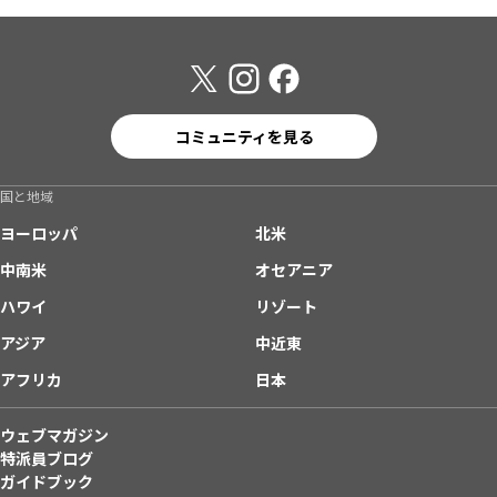
コミュニティを見る
国と地域
ヨーロッパ
北米
中南米
オセアニア
ハワイ
リゾート
アジア
中近東
アフリカ
日本
ウェブマガジン
特派員ブログ
ガイドブック