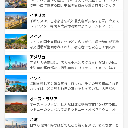
ンテンツ一覧
を参照してほしい。
から魅了する。また、フランスは美食の国としても知ら
の中心に位置する国。中世の街並みが残るロマンチック街
れ、フランス料理はユネスコ無形文化遺産にも登録されて
道から、未来を先取りするようなモダンな都市まで多様な
イギリス
いる。シャンパンの発祥地であるランス、プロヴァンスの
顔を持つこの国は、どこを歩いても飽きることがない。ベ
香り高いラベンダー畑など、多彩な楽しみ方が可能だ。さ
ルリンの文化的活気、バイエルン州のアルプスの絶景、そ
イギリスは、古きよき伝統と最先端が共存する国。ウェス
らに、パリ以外の地域にも魅力が溢れており、どの街角に
してライン川沿いのワイン畑といった風景は必見。ビール
トミンスター寺院や大英博物館のようなランドマーク、歴
も豊かな歴史と文化が息づいている。パリ以外の個性あふ
とソーセージを味わいながら地元の人と過ごす楽しい時間
史ある大学都市、美しい丘陵地帯や牧歌的な風景など、エ
れる地方に足を運ぶとそれぞれで全く異なる文化を体験で
スイス
は、お酒好きな人にはぜひ体験してほしい。 なお、新着の
リアごとに異なる魅力がある。また、優雅なアフタヌーン
きるだろう。 なお、新着のフランス情報は
コンテンツ一覧
ドイツ情報は
コンテンツ一覧
を参照してほしい。
ティー、ビール好きにはたまらない英国パブ、サッカー観
スイスの国土面積は九州ほどの広さだが、運行時刻が正確
を参照してほしい。
戦など、本場だからこそできる体験も豊富。イギリスを旅
な交通網が整備されており、初心者でも安心して個人旅行
して楽しみつくそう。 なお、新着のイギリス情報は
コンテ
を楽しめる。日本同様に時刻表どおりの旅が可能だ。中世
アメリカ
ンツ一覧
を参照してほしい。
の建物がそのまま残る町や、スイスならではのユニークな
博物館もあり、アルプス観光だけでなく町歩きも満喫する
アメリカ合衆国は、広大な土地と多様な文化が魅力の国。
ことができる。国民の所得が高いため物価も高いが、旅行
東海岸の都市部から西海岸のカリフォルニアまで、訪れる
者向けの交通パス提供のサービスもあり、うまく活用すれ
場所ごとに異なる風景と体験が待っている。ニューヨーク
ハワイ
ば市内交通費無料で観光を楽しむこともできる。 なお、新
のような巨大都市は、観光、ショッピング、エンターテイ
着のスイス情報は
コンテンツ一覧
を参照してほしい。
ンメントが詰まった刺激的なスポットだ。一方、アメリカ
年間を通じて温暖な気候に恵まれ、多くの島で構成される
西部には大自然が広がり、グランドキャニオンやイエロー
ハワイは、どの島も独自の魅力をもっている。大自然の神
ストーン国立公園といった絶景が堪能できる。さらに、南
秘を感じたいなら、火山が生み出した壮大な景観を誇るハ
オーストラリア
部のニューオーリンズでは、音楽と美食が融合した独特の
ワイ島は見逃せない。また、定番の観光地といえばオアフ
文化が魅力。旅行者はアメリカの各地域で異なる魅力を楽
島だが、静かな自然を求めるならマウイ島やカウアイ島が
オーストラリアは、壮大な自然と多様な文化が魅力の国。
しみながら、その多様性と豊かな歴史を感じることができ
おすすめ。エメラルドグリーンに輝く海をはじめ、豊かな
シドニーのシンボルであるシドニー・オペラハウス、オー
るだろう。車でのロードトリップや列車の旅も、アメリカ
文化や歴史が息づいている。「アロハスピリット」と呼ば
ストラリア東海岸北部に広がる大サンゴ礁地帯グレートバ
ならではの贅沢な旅のスタイルだ。 なお、新着のアメリカ
台湾
れるおもてなしの心で訪れる人々を迎えてくれるハワイの
リアリーフや大陸中央部にそびえるウルル（エアーズロッ
情報は
コンテンツ一覧
を参照してほしい。
人々、おいしいローカルフードやハワイアンミュージッ
ク）、タスマニアの美しい原生林やケアンズの熱帯雨林な
日本から約４時間ほどでたどり着く台湾は、多彩な文化と