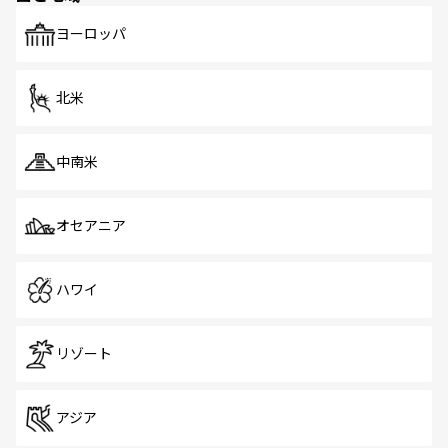
も、旅行者にとっては魅力的なポイント。グルメも豊富
で、ホーカーズは地元の風情を楽しめる外せないスポット
ヨーロッパ
だ。訪れる人を飽きさせないシンガポールで、多様な魅力
を体感しよう。 なお、新着のシンガポール情報は
コンテン
ツ一覧
を参照してほしい。
北米
中南米
オセアニア
ハワイ
リゾート
アジア