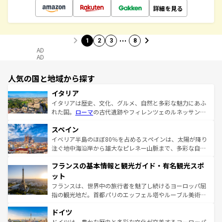
詳細を見る
…
1
2
3
8
AD
AD
人気の国と地域から探す
イタリア
イタリアは歴史、文化、グルメ、自然と多彩な魅力にあふ
れた国。
ローマ
の古代遺跡やフィレンツェのルネッサンス
美術、ヴェネツィアの運河など、歴史あるスポットはもち
スペイン
ろん、トスカーナの美しい田園風景やアマルフィ海岸の絶
景など、自然景観も見逃せない。観光の合間には、本場の
イベリア半島のほぼ80％を占めるスペインは、太陽が降り
ピザやパスタなど、絶品のイタリア料理を堪能することも
注ぐ地中海沿岸から雄大なピレネー山脈まで、多彩な自然
できる。朝目覚めてから夜眠るまで、すべての瞬間を楽し
と文化が詰まったヨーロッパ屈指の旅行先だ。多様な地域
フランスの基本情報と観光ガイド・有名観光スポ
ませてくれるイタリアで、忘れられない旅をしてみよう！
文化が根付くこの国では、情熱的なフラメンコ、熱気あふ
なお、新着のイタリア情報は
コンテンツ一覧
を参照してほ
れる闘牛、そして美味しいタパスが生活の一部となってい
ット
しい。
る。首都マドリードの洗練された雰囲気や、バルセロナの
フランスは、世界中の旅行者を魅了し続けるヨーロッパ屈
アートに溢れた街角から、地方では古代ローマ遺跡や中世
指の観光地だ。首都パリのエッフェル塔やルーブル美術館
の城塞都市、穏やかなビーチリゾートまで多彩な表情を見
といった象徴的なスポットから、田舎町の古風な美しさま
せる。地方によって風土や気候が異なるスペインはその個
ドイツ
で、幅広い魅力が詰まっている。華麗な宮殿、歴史的な大
性で訪れる人を魅了する。 なお、新着のスペイン情報は
コ
聖堂、美しいビーチ、そして豊かな自然が、訪れる者を心
ドイツは、豊かな歴史と多彩な文化が交差するヨーロッパ