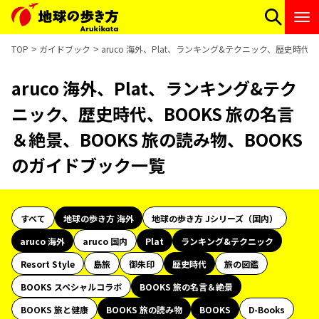
TOP
ガイドブック
aruco 海外、Plat、ランキング&テクニック、歴史時代
aruco 海外、Plat、ランキング&テク
ニック、歴史時代、BOOKS 旅の名言
＆絶景、BOOKS 旅の読み物、BOOKS
のガイドブック一覧
すべて
地球の歩き方 海外
地球の歩き方 Jシリーズ（国内）
aruco 海外
aruco 国内
Plat
ランキング&テクニック
Resort Style
島旅
御朱印
歴史時代
旅の図鑑
BOOKS スペシャルコラボ
BOOKS 旅の名言＆絶景
BOOKS 旅と健康
BOOKS 旅の読み物
BOOKS
D-Books