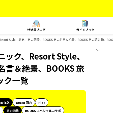
特派員ブログ
ガイドブック
esort Style、島旅、旅の図鑑、BOOKS 旅の名言＆絶景、BOOKS 旅の読み物、B
AD
ク、Resort Style、
名言＆絶景、BOOKS 旅
ック一覧
co 海外
aruco 国内
Plat
代
旅の図鑑
BOOKS スペシャルコラボ