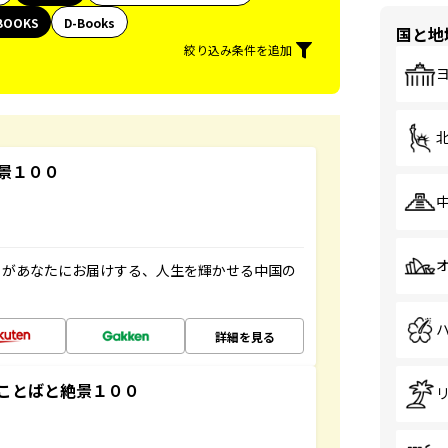
BOOKS
D-Books
国と地
絞り込み条件を追加
景１００
」があなたにお届けする、人生を輝かせる中国の
詳細を見る
ことばと絶景１００