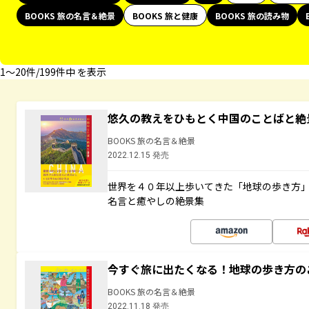
BOOKS 旅の名言＆絶景
BOOKS 旅と健康
BOOKS 旅の読み物
1〜20件/199件中 を表示
悠久の教えをひもとく中国のことばと絶
BOOKS 旅の名言＆絶景
2022.12.15 発売
世界を４０年以上歩いてきた「地球の歩き方
名言と癒やしの絶景集
今すぐ旅に出たくなる！地球の歩き方の
BOOKS 旅の名言＆絶景
2022.11.18 発売