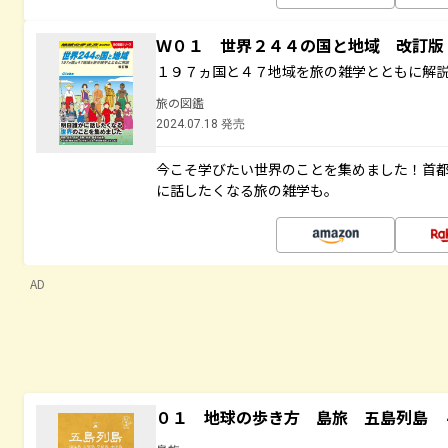
Ｗ０１ 世界２４４の国と地域 改訂版
１９７ヵ国と４７地域を旅の雑学とともに解
旅の図鑑
2024.07.18 発売
今こそ学びたい世界のことを集めました！首
に話したくなる旅の雑学も。
AD
０１ 地球の歩き方 島旅 五島列島 