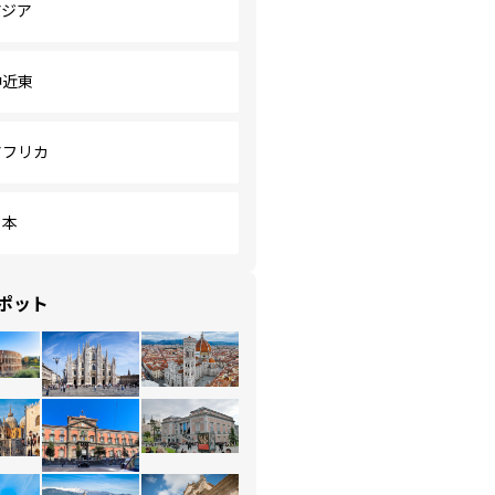
アジア
中近東
アフリカ
日本
ポット