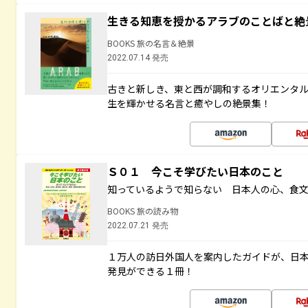
生きる知恵を授かるアラブのことばと絶
BOOKS 旅の名言＆絶景
2022.07.14 発売
古きと新しき、東と西が調和するオリエンタ
生を輝かせる名言と癒やしの絶景集！
Ｓ０１ 今こそ学びたい日本のこと
知っているようで知らない 日本人の心、食
BOOKS 旅の読み物
2022.07.21 発売
１万人の訪日外国人を案内したガイドが、日
発見ができる１冊！