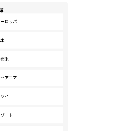
域
ヨーロッパ
北米
中南米
オセアニア
ハワイ
リゾート