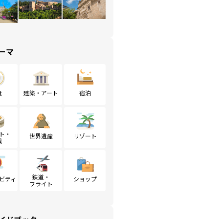
ーマ
食
建築・アート
宿泊
ト・
世界遺産
リゾート
戦
鉄道・
ビティ
ショップ
フライト