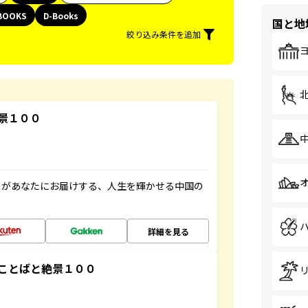
BOOKS
D-Books
国と地
絞り込み条件を追加
景１００
」があなたにお届けする、人生を輝かせる中国の
詳細を見る
ことばと絶景１００