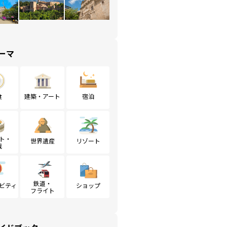
ーマ
食
建築・アート
宿泊
ト・
世界遺産
リゾート
戦
鉄道・
ビティ
ショップ
フライト