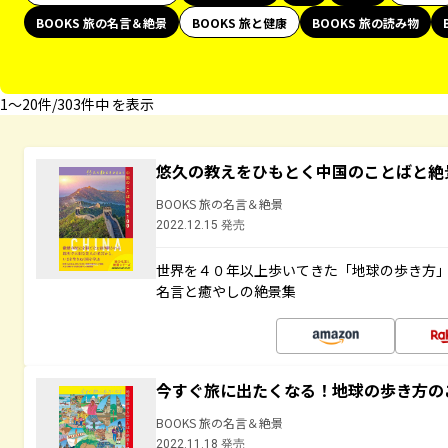
BOOKS 旅の名言＆絶景
BOOKS 旅と健康
BOOKS 旅の読み物
1〜20件/303件中 を表示
悠久の教えをひもとく中国のことばと絶
BOOKS 旅の名言＆絶景
2022.12.15 発売
世界を４０年以上歩いてきた「地球の歩き方
名言と癒やしの絶景集
今すぐ旅に出たくなる！地球の歩き方の
BOOKS 旅の名言＆絶景
2022.11.18 発売