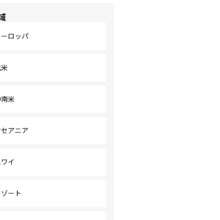
域
ヨーロッパ
北米
中南米
オセアニア
ハワイ
リゾート