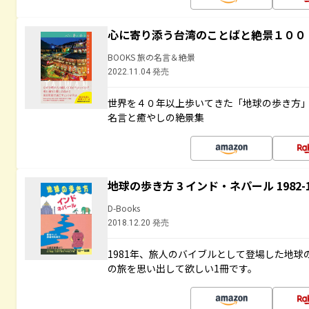
心に寄り添う台湾のことばと絶景１００
BOOKS 旅の名言＆絶景
2022.11.04 発売
世界を４０年以上歩いてきた「地球の歩き方
名言と癒やしの絶景集
地球の歩き方 3 インド・ネパール 1982
D-Books
2018.12.20 発売
1981年、旅人のバイブルとして登場した地
の旅を思い出して欲しい1冊です。