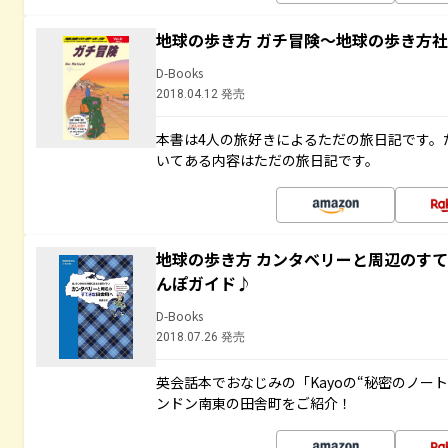
地球の歩き方 ガチ冒険～地球の歩き方
D-Books
2018.04.12 発売
本書は4人の旅好きによるただの旅日記です。
いてある内容はただの旅日記です。
地球の歩き方 カンタベリーと周辺のす
んぽガイド♪
D-Books
2018.07.26 発売
英会話本でおなじみの「Kayoの“秘密のノー
ンドン南東の田舎町をご紹介！