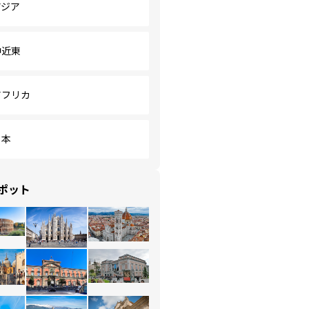
アジア
中近東
アフリカ
日本
ポット