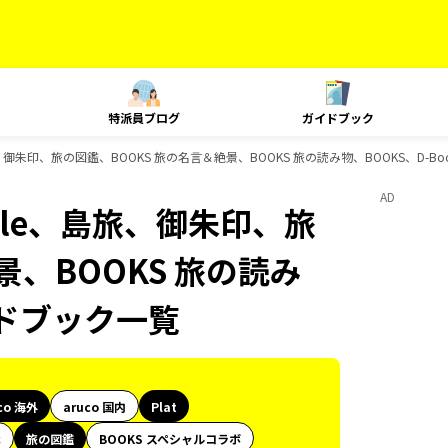
特派員ブログ
ガイドブック
yle、島旅、御朱印、旅の図鑑、BOOKS 旅の名言＆絶景、BOOKS 旅の読み物、BOOKS、D-
AD
 Style、島旅、御朱印、旅
景、BOOKS 旅の読み
イドブック一覧
co 海外
aruco 国内
Plat
代
旅の図鑑
BOOKS スペシャルコラボ