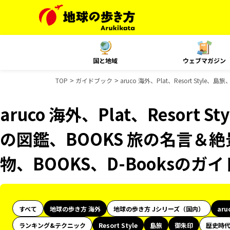
国と地域
ウェブマガジン
TOP
ガイドブック
aruco 海外、Plat、Resort St
aruco 海外、Plat、Resort
の図鑑、BOOKS 旅の名言＆絶
物、BOOKS、D-Booksのガ
すべて
地球の歩き方 海外
地球の歩き方 Jシリーズ（国内）
aru
ランキング&テクニック
Resort Style
島旅
御朱印
歴史時