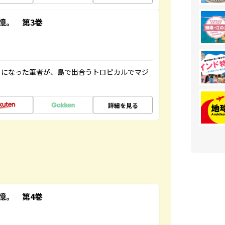
憶。 第3巻
とになった筆者が、島で出合うトロピカルでマジ
詳細を見る
憶。 第4巻