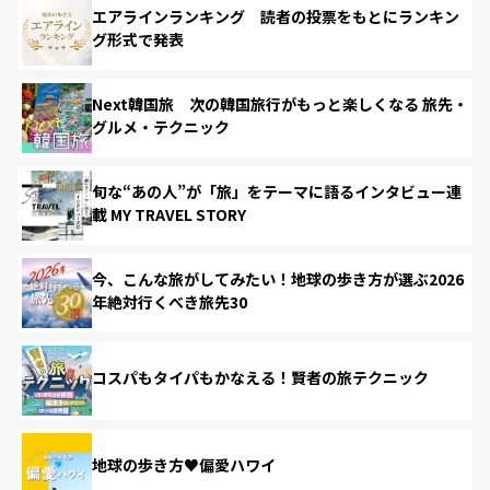
エアラインランキング 読者の投票をもとにランキン
グ形式で発表
Next韓国旅 次の韓国旅行がもっと楽しくなる 旅先・
グルメ・テクニック
旬な“あの人”が「旅」をテーマに語るインタビュー連
載 MY TRAVEL STORY
今、こんな旅がしてみたい！地球の歩き方が選ぶ2026
年絶対行くべき旅先30
コスパもタイパもかなえる！賢者の旅テクニック
地球の歩き方♥偏愛ハワイ