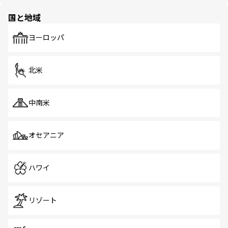
園や自然保護区など、自然が調和した近代的な景観と文化
の多様性あふれるカラフルな町は、どこを歩いても新しい
国と地域
発見がある。さらに、治安のよさや充実した公共交通機関
も、旅行者にとっては魅力的なポイント。グルメも豊富
で、ホーカーズは地元の風情を楽しめる外せないスポット
ヨーロッパ
だ。訪れる人を飽きさせないシンガポールで、多様な魅力
を体感しよう。 なお、新着のシンガポール情報は
コンテン
ツ一覧
を参照してほしい。
北米
中南米
オセアニア
ハワイ
リゾート