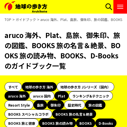
TOP
ガイドブック
aruco 海外、Plat、島旅、御朱印、旅の図鑑、BOOKS
aruco 海外、Plat、島旅、御朱印、旅
の図鑑、BOOKS 旅の名言＆絶景、BO
OKS 旅の読み物、BOOKS、D-Books
のガイドブック一覧
すべて
地球の歩き方 海外
地球の歩き方 Jシリーズ（国内）
aruco 海外
aruco 国内
Plat
ランキング&テクニック
Resort Style
島旅
御朱印
歴史時代
旅の図鑑
BOOKS スペシャルコラボ
BOOKS 旅の名言＆絶景
BOOKS 旅と健康
BOOKS 旅の読み物
BOOKS
D-Books