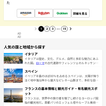
た
詳細を見る
…
1
2
3
15
AD
AD
人気の国と地域から探す
イタリア
イタリアは歴史、文化、グルメ、自然と多彩な魅力にあふ
れた国。
ローマ
の古代遺跡やフィレンツェのルネッサンス
美術、ヴェネツィアの運河など、歴史あるスポットはもち
スペイン
ろん、トスカーナの美しい田園風景やアマルフィ海岸の絶
景など、自然景観も見逃せない。観光の合間には、本場の
イベリア半島のほぼ80％を占めるスペインは、太陽が降り
ピザやパスタなど、絶品のイタリア料理を堪能することも
注ぐ地中海沿岸から雄大なピレネー山脈まで、多彩な自然
できる。朝目覚めてから夜眠るまで、すべての瞬間を楽し
と文化が詰まったヨーロッパ屈指の旅行先だ。多様な地域
フランスの基本情報と観光ガイド・有名観光スポ
ませてくれるイタリアで、忘れられない旅をしてみよう！
文化が根付くこの国では、情熱的なフラメンコ、熱気あふ
なお、新着のイタリア情報は
コンテンツ一覧
を参照してほ
れる闘牛、そして美味しいタパスが生活の一部となってい
ット
しい。
る。首都マドリードの洗練された雰囲気や、バルセロナの
フランスは、世界中の旅行者を魅了し続けるヨーロッパ屈
アートに溢れた街角から、地方では古代ローマ遺跡や中世
指の観光地だ。首都パリのエッフェル塔やルーブル美術館
の城塞都市、穏やかなビーチリゾートまで多彩な表情を見