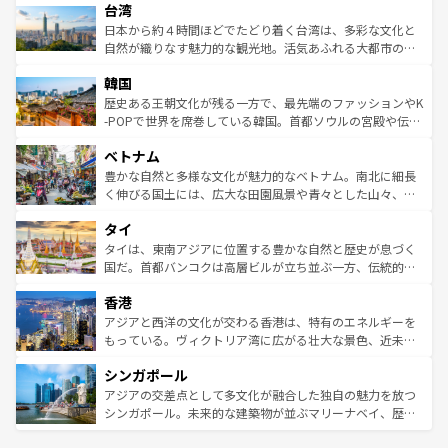
ならではの贅沢な旅のスタイルだ。 なお、新着のアメリカ
台湾
れるおもてなしの心で訪れる人々を迎えてくれるハワイの
リアリーフや大陸中央部にそびえるウルル（エアーズロッ
情報は
コンテンツ一覧
を参照してほしい。
人々、おいしいローカルフードやハワイアンミュージッ
ク）、タスマニアの美しい原生林やケアンズの熱帯雨林な
日本から約４時間ほどでたどり着く台湾は、多彩な文化と
ク、伝統的なフラダンスなど、すべてがハワイの魅力を彩
ど、見どころがたくさん。また、カフェやワイン、オージ
自然が織りなす魅力的な観光地。活気あふれる大都市の台
っている。訪れるたびに新しい発見と感動が待っているハ
ービーフなどの食文化も豊かで、美味しいものであふれて
北やノスタルジックな町並みが人気な九份（ジォウフェ
ワイを、存分に味わってほしい。 なお、新着のハワイ情報
韓国
いる。アクティビティも充実しており、サーフィンやダイ
ン）、静ひつな山岳地帯である台湾東部など、都市の喧騒
は
コンテンツ一覧
を参照してほしい。
ビング、ハイキングなど、アウトドア好きにはたまらな
と山間の静けさが共存しており、訪れる人に新しい発見と
歴史ある王朝文化が残る一方で、最先端のファッションやK
い。オーストラリアの多彩な魅力を存分に味わいつくそ
驚きをもたらしてくれる。また、奥深い台湾の食文化も魅
-POPで世界を席巻している韓国。首都ソウルの宮殿や伝統
う。 なお、新着のオーストラリア情報は
コンテンツ一覧
を
力で、夜市などの屋台グルメから高級料理、ヘルシーで美
家屋が並ぶエリアでは韓国の歴史と文化に浸ることがで
参照してほしい。
ベトナム
容にもいいと評判のスイーツなど、バラエティ豊かな料理
き、地方に足を延ばせば四季折々の自然美を楽しむことが
が味わえる。 なお、新着の台湾情報は
コンテンツ一覧
を参
できる。そして、キムチや焼肉、絶品のストリートフード
豊かな自然と多様な文化が魅力的なベトナム。南北に細長
照してほしい。
まで、さまざまな韓国料理が待っている。夜には、韓国な
く伸びる国土には、広大な田園風景や青々とした山々、世
らではのナイトライフも堪能できる。あたたかいホスピタ
界遺産に登録された壮大な自然景観が点在し、都市部では
タイ
リティに包まれながら、韓国の多彩な魅力を心ゆくまで味
急速な発展と共に伝統が息づく。ハノイの古い町並みやホ
わってみてほしい。 なお、新着の韓国情報は
コンテンツ一
ーチミン市のフランス統治時代の建物も、独特の雰囲気を
タイは、東南アジアに位置する豊かな自然と歴史が息づく
覧
を参照してほしい。
醸し出している。また、バラエティの豊かさとおいしさで
国だ。首都バンコクは高層ビルが立ち並ぶ一方、伝統的な
世界中の食通を魅了してやまないベトナム料理も魅力のひ
寺院や市場がいたるところに点在し、古きよき文化と現代
香港
とつ。フォーやバインミー、ベトナムコーヒーなどは、ぜ
の活気が交差している。北部ではチェンマイなどの山岳地
ひ現地で味わいたい。どの地域を訪れてもあたたかい人々
帯で自然と触れ合い、南部ではプーケットやクラビの美し
アジアと西洋の文化が交わる香港は、特有のエネルギーを
が旅行者を迎えてくれるので、きっと忘れられない旅にな
いビーチでリゾート気分を楽しむことができる。タイ料理
もっている。ヴィクトリア湾に広がる壮大な景色、近未来
るはずだ。 なお、新着のベトナム情報は
コンテンツ一覧
を
は世界的に有名で、屋台から高級レストランまで味覚を刺
的なアートスポット、そして歴史と現代が融合した町並
参照してほしい。
シンガポール
激する。気候は一年中温暖で、どの季節にも異なる楽しみ
み、どこを訪れても感動するはず。観光スポットが密集し
が待っている。親しみやすいタイの人々、仏教を中心とし
ており、効率よく見どころを回れるのも魅力。息をのむよ
アジアの交差点として多文化が融合した独自の魅力を放つ
た文化、そして多様な観光資源が、訪れる旅人を魅了し続
うな絶景から文化的な体験まで、香港を存分に楽しみ尽く
シンガポール。未来的な建築物が並ぶマリーナベイ、歴史
ける。 なお、新着のタイ情報は
コンテンツ一覧
を参照して
そう。 なお、新着の香港情報は
コンテンツ一覧
を参照して
と伝統を感じられるエスニックタウン、多数の緑豊かな公
ほしい。
ほしい。