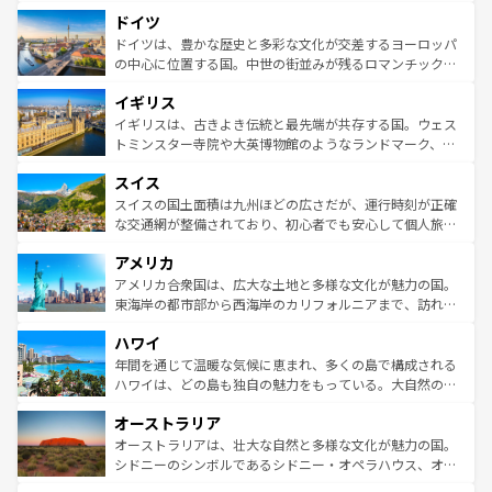
といった象徴的なスポットから、田舎町の古風な美しさま
せる。地方によって風土や気候が異なるスペインはその個
ドイツ
で、幅広い魅力が詰まっている。華麗な宮殿、歴史的な大
性で訪れる人を魅了する。 なお、新着のスペイン情報は
コ
聖堂、美しいビーチ、そして豊かな自然が、訪れる者を心
ドイツは、豊かな歴史と多彩な文化が交差するヨーロッパ
ンテンツ一覧
を参照してほしい。
から魅了する。また、フランスは美食の国としても知ら
の中心に位置する国。中世の街並みが残るロマンチック街
れ、フランス料理はユネスコ無形文化遺産にも登録されて
道から、未来を先取りするようなモダンな都市まで多様な
イギリス
いる。シャンパンの発祥地であるランス、プロヴァンスの
顔を持つこの国は、どこを歩いても飽きることがない。ベ
香り高いラベンダー畑など、多彩な楽しみ方が可能だ。さ
ルリンの文化的活気、バイエルン州のアルプスの絶景、そ
イギリスは、古きよき伝統と最先端が共存する国。ウェス
らに、パリ以外の地域にも魅力が溢れており、どの街角に
してライン川沿いのワイン畑といった風景は必見。ビール
トミンスター寺院や大英博物館のようなランドマーク、歴
も豊かな歴史と文化が息づいている。パリ以外の個性あふ
とソーセージを味わいながら地元の人と過ごす楽しい時間
史ある大学都市、美しい丘陵地帯や牧歌的な風景など、エ
れる地方に足を運ぶとそれぞれで全く異なる文化を体験で
スイス
は、お酒好きな人にはぜひ体験してほしい。 なお、新着の
リアごとに異なる魅力がある。また、優雅なアフタヌーン
きるだろう。 なお、新着のフランス情報は
コンテンツ一覧
ドイツ情報は
コンテンツ一覧
を参照してほしい。
ティー、ビール好きにはたまらない英国パブ、サッカー観
スイスの国土面積は九州ほどの広さだが、運行時刻が正確
を参照してほしい。
戦など、本場だからこそできる体験も豊富。イギリスを旅
な交通網が整備されており、初心者でも安心して個人旅行
して楽しみつくそう。 なお、新着のイギリス情報は
コンテ
を楽しめる。日本同様に時刻表どおりの旅が可能だ。中世
アメリカ
ンツ一覧
を参照してほしい。
の建物がそのまま残る町や、スイスならではのユニークな
博物館もあり、アルプス観光だけでなく町歩きも満喫する
アメリカ合衆国は、広大な土地と多様な文化が魅力の国。
ことができる。国民の所得が高いため物価も高いが、旅行
東海岸の都市部から西海岸のカリフォルニアまで、訪れる
者向けの交通パス提供のサービスもあり、うまく活用すれ
場所ごとに異なる風景と体験が待っている。ニューヨーク
ハワイ
ば市内交通費無料で観光を楽しむこともできる。 なお、新
のような巨大都市は、観光、ショッピング、エンターテイ
着のスイス情報は
コンテンツ一覧
を参照してほしい。
ンメントが詰まった刺激的なスポットだ。一方、アメリカ
年間を通じて温暖な気候に恵まれ、多くの島で構成される
西部には大自然が広がり、グランドキャニオンやイエロー
ハワイは、どの島も独自の魅力をもっている。大自然の神
ストーン国立公園といった絶景が堪能できる。さらに、南
秘を感じたいなら、火山が生み出した壮大な景観を誇るハ
オーストラリア
部のニューオーリンズでは、音楽と美食が融合した独特の
ワイ島は見逃せない。また、定番の観光地といえばオアフ
文化が魅力。旅行者はアメリカの各地域で異なる魅力を楽
島だが、静かな自然を求めるならマウイ島やカウアイ島が
オーストラリアは、壮大な自然と多様な文化が魅力の国。
しみながら、その多様性と豊かな歴史を感じることができ
おすすめ。エメラルドグリーンに輝く海をはじめ、豊かな
シドニーのシンボルであるシドニー・オペラハウス、オー
るだろう。車でのロードトリップや列車の旅も、アメリカ
文化や歴史が息づいている。「アロハスピリット」と呼ば
ストラリア東海岸北部に広がる大サンゴ礁地帯グレートバ