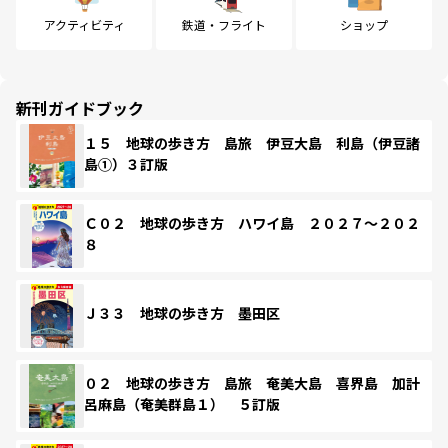
アクティビティ
鉄道・フライト
ショップ
新刊ガイドブック
１５ 地球の歩き方 島旅 伊豆大島 利島（伊豆諸
島①）３訂版
Ｃ０２ 地球の歩き方 ハワイ島 ２０２７～２０２
８
Ｊ３３ 地球の歩き方 墨田区
０２ 地球の歩き方 島旅 奄美大島 喜界島 加計
呂麻島（奄美群島１） ５訂版