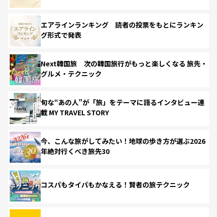
エアラインランキング 読者の投票をもとにランキン
グ形式で発表
Next韓国旅 次の韓国旅行がもっと楽しくなる 旅先・
グルメ・テクニック
旬な“あの人”が「旅」をテーマに語るインタビュー連
載 MY TRAVEL STORY
今、こんな旅がしてみたい！地球の歩き方が選ぶ2026
年絶対行くべき旅先30
コスパもタイパもかなえる！賢者の旅テクニック