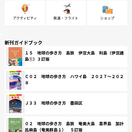
アクティビティ
鉄道・フライト
ショップ
新刊ガイドブック
１５ 地球の歩き方 島旅 伊豆大島 利島（伊豆諸
島①）３訂版
Ｃ０２ 地球の歩き方 ハワイ島 ２０２７～２０２
８
Ｊ３３ 地球の歩き方 墨田区
０２ 地球の歩き方 島旅 奄美大島 喜界島 加計
呂麻島（奄美群島１） ５訂版