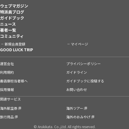
ウェブマガジン
特派員ブログ
ガイドブック
ニュース
著者一覧
コミュニティ
新規会員登録
マイページ
GOOD LUCK TRIP
運営会社
プライバシーポリシー
利用規約
ガイドライン
書店御担当者様へ
ガイドブックに投稿する
採用情報
お問い合わせ
関連サービス
海外航空券
海外ツアー
旅行用品
海外のおみやげ
© Arukikata. Co.,Ltd. All rights reserved.