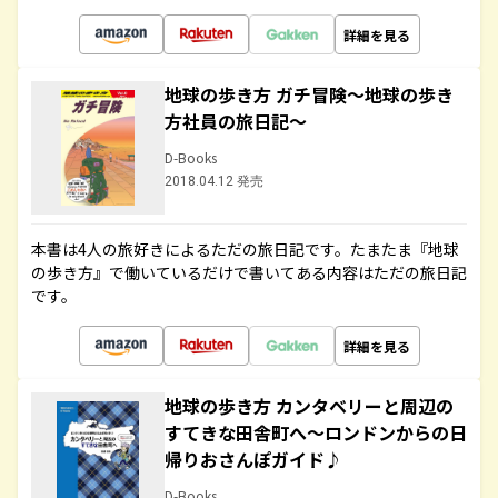
詳細を見る
地球の歩き方 ガチ冒険～地球の歩き
方社員の旅日記～
D-Books
2018.04.12 発売
本書は4人の旅好きによるただの旅日記です。たまたま『地球
の歩き方』で働いているだけで書いてある内容はただの旅日記
です。
詳細を見る
地球の歩き方 カンタベリーと周辺の
すてきな田舎町へ～ロンドンからの日
帰りおさんぽガイド♪
D-Books