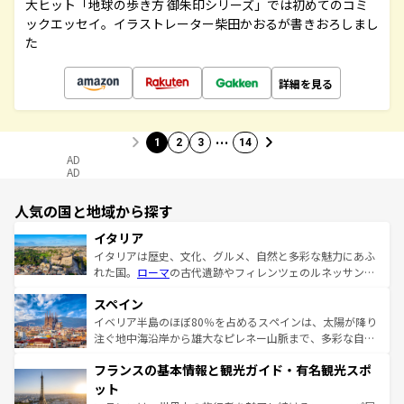
大ヒット「地球の歩き方 御朱印シリーズ」では初めてのコミ
ックエッセイ。イラストレーター柴田かおるが書きおろしまし
た
詳細を見る
…
1
2
3
14
AD
AD
人気の国と地域から探す
イタリア
イタリアは歴史、文化、グルメ、自然と多彩な魅力にあふ
れた国。
ローマ
の古代遺跡やフィレンツェのルネッサンス
美術、ヴェネツィアの運河など、歴史あるスポットはもち
スペイン
ろん、トスカーナの美しい田園風景やアマルフィ海岸の絶
景など、自然景観も見逃せない。観光の合間には、本場の
イベリア半島のほぼ80％を占めるスペインは、太陽が降り
ピザやパスタなど、絶品のイタリア料理を堪能することも
注ぐ地中海沿岸から雄大なピレネー山脈まで、多彩な自然
できる。朝目覚めてから夜眠るまで、すべての瞬間を楽し
と文化が詰まったヨーロッパ屈指の旅行先だ。多様な地域
フランスの基本情報と観光ガイド・有名観光スポ
ませてくれるイタリアで、忘れられない旅をしてみよう！
文化が根付くこの国では、情熱的なフラメンコ、熱気あふ
なお、新着のイタリア情報は
コンテンツ一覧
を参照してほ
れる闘牛、そして美味しいタパスが生活の一部となってい
ット
しい。
る。首都マドリードの洗練された雰囲気や、バルセロナの