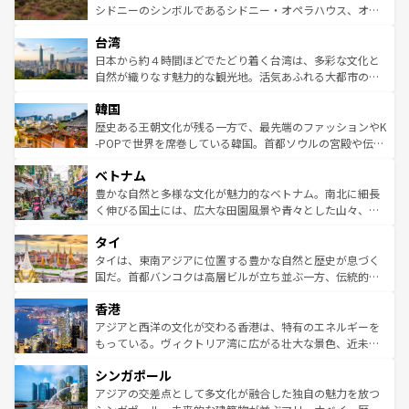
しみながら、その多様性と豊かな歴史を感じることができ
おすすめ。エメラルドグリーンに輝く海をはじめ、豊かな
シドニーのシンボルであるシドニー・オペラハウス、オー
るだろう。車でのロードトリップや列車の旅も、アメリカ
文化や歴史が息づいている。「アロハスピリット」と呼ば
ストラリア東海岸北部に広がる大サンゴ礁地帯グレートバ
ならではの贅沢な旅のスタイルだ。 なお、新着のアメリカ
台湾
れるおもてなしの心で訪れる人々を迎えてくれるハワイの
リアリーフや大陸中央部にそびえるウルル（エアーズロッ
情報は
コンテンツ一覧
を参照してほしい。
人々、おいしいローカルフードやハワイアンミュージッ
ク）、タスマニアの美しい原生林やケアンズの熱帯雨林な
日本から約４時間ほどでたどり着く台湾は、多彩な文化と
ク、伝統的なフラダンスなど、すべてがハワイの魅力を彩
ど、見どころがたくさん。また、カフェやワイン、オージ
自然が織りなす魅力的な観光地。活気あふれる大都市の台
っている。訪れるたびに新しい発見と感動が待っているハ
ービーフなどの食文化も豊かで、美味しいものであふれて
北やノスタルジックな町並みが人気な九份（ジォウフェ
ワイを、存分に味わってほしい。 なお、新着のハワイ情報
韓国
いる。アクティビティも充実しており、サーフィンやダイ
ン）、静ひつな山岳地帯である台湾東部など、都市の喧騒
は
コンテンツ一覧
を参照してほしい。
ビング、ハイキングなど、アウトドア好きにはたまらな
と山間の静けさが共存しており、訪れる人に新しい発見と
歴史ある王朝文化が残る一方で、最先端のファッションやK
い。オーストラリアの多彩な魅力を存分に味わいつくそ
驚きをもたらしてくれる。また、奥深い台湾の食文化も魅
-POPで世界を席巻している韓国。首都ソウルの宮殿や伝統
う。 なお、新着のオーストラリア情報は
コンテンツ一覧
を
力で、夜市などの屋台グルメから高級料理、ヘルシーで美
家屋が並ぶエリアでは韓国の歴史と文化に浸ることがで
参照してほしい。
ベトナム
容にもいいと評判のスイーツなど、バラエティ豊かな料理
き、地方に足を延ばせば四季折々の自然美を楽しむことが
が味わえる。 なお、新着の台湾情報は
コンテンツ一覧
を参
できる。そして、キムチや焼肉、絶品のストリートフード
豊かな自然と多様な文化が魅力的なベトナム。南北に細長
照してほしい。
まで、さまざまな韓国料理が待っている。夜には、韓国な
く伸びる国土には、広大な田園風景や青々とした山々、世
らではのナイトライフも堪能できる。あたたかいホスピタ
界遺産に登録された壮大な自然景観が点在し、都市部では
タイ
リティに包まれながら、韓国の多彩な魅力を心ゆくまで味
急速な発展と共に伝統が息づく。ハノイの古い町並みやホ
わってみてほしい。 なお、新着の韓国情報は
コンテンツ一
ーチミン市のフランス統治時代の建物も、独特の雰囲気を
タイは、東南アジアに位置する豊かな自然と歴史が息づく
覧
を参照してほしい。
醸し出している。また、バラエティの豊かさとおいしさで
国だ。首都バンコクは高層ビルが立ち並ぶ一方、伝統的な
世界中の食通を魅了してやまないベトナム料理も魅力のひ
寺院や市場がいたるところに点在し、古きよき文化と現代
香港
とつ。フォーやバインミー、ベトナムコーヒーなどは、ぜ
の活気が交差している。北部ではチェンマイなどの山岳地
ひ現地で味わいたい。どの地域を訪れてもあたたかい人々
帯で自然と触れ合い、南部ではプーケットやクラビの美し
アジアと西洋の文化が交わる香港は、特有のエネルギーを
が旅行者を迎えてくれるので、きっと忘れられない旅にな
いビーチでリゾート気分を楽しむことができる。タイ料理
もっている。ヴィクトリア湾に広がる壮大な景色、近未来
るはずだ。 なお、新着のベトナム情報は
コンテンツ一覧
を
は世界的に有名で、屋台から高級レストランまで味覚を刺
的なアートスポット、そして歴史と現代が融合した町並
参照してほしい。
シンガポール
激する。気候は一年中温暖で、どの季節にも異なる楽しみ
み、どこを訪れても感動するはず。観光スポットが密集し
が待っている。親しみやすいタイの人々、仏教を中心とし
ており、効率よく見どころを回れるのも魅力。息をのむよ
アジアの交差点として多文化が融合した独自の魅力を放つ
た文化、そして多様な観光資源が、訪れる旅人を魅了し続
うな絶景から文化的な体験まで、香港を存分に楽しみ尽く