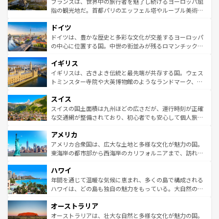
フランスは、世界中の旅行者を魅了し続けるヨーロッパ屈
アートに溢れた街角から、地方では古代ローマ遺跡や中世
指の観光地だ。首都パリのエッフェル塔やルーブル美術館
の城塞都市、穏やかなビーチリゾートまで多彩な表情を見
といった象徴的なスポットから、田舎町の古風な美しさま
せる。地方によって風土や気候が異なるスペインはその個
ドイツ
で、幅広い魅力が詰まっている。華麗な宮殿、歴史的な大
性で訪れる人を魅了する。 なお、新着のスペイン情報は
コ
聖堂、美しいビーチ、そして豊かな自然が、訪れる者を心
ドイツは、豊かな歴史と多彩な文化が交差するヨーロッパ
ンテンツ一覧
を参照してほしい。
から魅了する。また、フランスは美食の国としても知ら
の中心に位置する国。中世の街並みが残るロマンチック街
れ、フランス料理はユネスコ無形文化遺産にも登録されて
道から、未来を先取りするようなモダンな都市まで多様な
イギリス
いる。シャンパンの発祥地であるランス、プロヴァンスの
顔を持つこの国は、どこを歩いても飽きることがない。ベ
香り高いラベンダー畑など、多彩な楽しみ方が可能だ。さ
ルリンの文化的活気、バイエルン州のアルプスの絶景、そ
イギリスは、古きよき伝統と最先端が共存する国。ウェス
らに、パリ以外の地域にも魅力が溢れており、どの街角に
してライン川沿いのワイン畑といった風景は必見。ビール
トミンスター寺院や大英博物館のようなランドマーク、歴
も豊かな歴史と文化が息づいている。パリ以外の個性あふ
とソーセージを味わいながら地元の人と過ごす楽しい時間
史ある大学都市、美しい丘陵地帯や牧歌的な風景など、エ
れる地方に足を運ぶとそれぞれで全く異なる文化を体験で
スイス
は、お酒好きな人にはぜひ体験してほしい。 なお、新着の
リアごとに異なる魅力がある。また、優雅なアフタヌーン
きるだろう。 なお、新着のフランス情報は
コンテンツ一覧
ドイツ情報は
コンテンツ一覧
を参照してほしい。
ティー、ビール好きにはたまらない英国パブ、サッカー観
スイスの国土面積は九州ほどの広さだが、運行時刻が正確
を参照してほしい。
戦など、本場だからこそできる体験も豊富。イギリスを旅
な交通網が整備されており、初心者でも安心して個人旅行
して楽しみつくそう。 なお、新着のイギリス情報は
コンテ
を楽しめる。日本同様に時刻表どおりの旅が可能だ。中世
アメリカ
ンツ一覧
を参照してほしい。
の建物がそのまま残る町や、スイスならではのユニークな
博物館もあり、アルプス観光だけでなく町歩きも満喫する
アメリカ合衆国は、広大な土地と多様な文化が魅力の国。
ことができる。国民の所得が高いため物価も高いが、旅行
東海岸の都市部から西海岸のカリフォルニアまで、訪れる
者向けの交通パス提供のサービスもあり、うまく活用すれ
場所ごとに異なる風景と体験が待っている。ニューヨーク
ハワイ
ば市内交通費無料で観光を楽しむこともできる。 なお、新
のような巨大都市は、観光、ショッピング、エンターテイ
着のスイス情報は
コンテンツ一覧
を参照してほしい。
ンメントが詰まった刺激的なスポットだ。一方、アメリカ
年間を通じて温暖な気候に恵まれ、多くの島で構成される
西部には大自然が広がり、グランドキャニオンやイエロー
ハワイは、どの島も独自の魅力をもっている。大自然の神
ストーン国立公園といった絶景が堪能できる。さらに、南
秘を感じたいなら、火山が生み出した壮大な景観を誇るハ
オーストラリア
部のニューオーリンズでは、音楽と美食が融合した独特の
ワイ島は見逃せない。また、定番の観光地といえばオアフ
文化が魅力。旅行者はアメリカの各地域で異なる魅力を楽
島だが、静かな自然を求めるならマウイ島やカウアイ島が
オーストラリアは、壮大な自然と多様な文化が魅力の国。