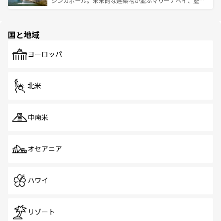
シンガポール。未来的な建築物が並ぶマリーナベイ、歴史
ける。 なお、新着のタイ情報は
コンテンツ一覧
を参照して
そう。 なお、新着の香港情報は
コンテンツ一覧
を参照して
と伝統を感じられるエスニックタウン、多数の緑豊かな公
ほしい。
ほしい。
園や自然保護区など、自然が調和した近代的な景観と文化
の多様性あふれるカラフルな町は、どこを歩いても新しい
国と地域
発見がある。さらに、治安のよさや充実した公共交通機関
も、旅行者にとっては魅力的なポイント。グルメも豊富
で、ホーカーズは地元の風情を楽しめる外せないスポット
ヨーロッパ
だ。訪れる人を飽きさせないシンガポールで、多様な魅力
を体感しよう。 なお、新着のシンガポール情報は
コンテン
ツ一覧
を参照してほしい。
北米
中南米
オセアニア
ハワイ
リゾート