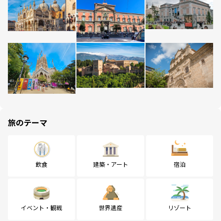
旅のテーマ
飲食
建築・アート
宿泊
イベント・観戦
世界遺産
リゾート