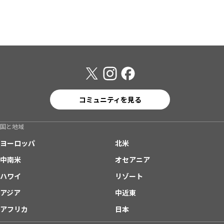
コミュニティを見る
国と地域
ヨーロッパ
北米
中南米
オセアニア
ハワイ
リゾート
アジア
中近東
アフリカ
日本