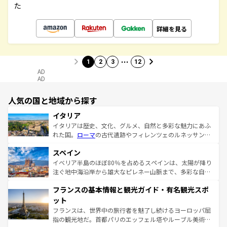
た
詳細を見る
…
1
2
3
12
AD
AD
人気の国と地域から探す
イタリア
イタリアは歴史、文化、グルメ、自然と多彩な魅力にあふ
れた国。
ローマ
の古代遺跡やフィレンツェのルネッサンス
美術、ヴェネツィアの運河など、歴史あるスポットはもち
スペイン
ろん、トスカーナの美しい田園風景やアマルフィ海岸の絶
景など、自然景観も見逃せない。観光の合間には、本場の
イベリア半島のほぼ80％を占めるスペインは、太陽が降り
ピザやパスタなど、絶品のイタリア料理を堪能することも
注ぐ地中海沿岸から雄大なピレネー山脈まで、多彩な自然
できる。朝目覚めてから夜眠るまで、すべての瞬間を楽し
と文化が詰まったヨーロッパ屈指の旅行先だ。多様な地域
フランスの基本情報と観光ガイド・有名観光スポ
ませてくれるイタリアで、忘れられない旅をしてみよう！
文化が根付くこの国では、情熱的なフラメンコ、熱気あふ
なお、新着のイタリア情報は
コンテンツ一覧
を参照してほ
れる闘牛、そして美味しいタパスが生活の一部となってい
ット
しい。
る。首都マドリードの洗練された雰囲気や、バルセロナの
フランスは、世界中の旅行者を魅了し続けるヨーロッパ屈
アートに溢れた街角から、地方では古代ローマ遺跡や中世
指の観光地だ。首都パリのエッフェル塔やルーブル美術館
の城塞都市、穏やかなビーチリゾートまで多彩な表情を見