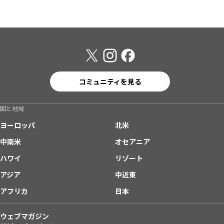
コミュニティを見る
国と地域
ヨーロッパ
北米
中南米
オセアニア
ハワイ
リゾート
アジア
中近東
アフリカ
日本
ウェブマガジン