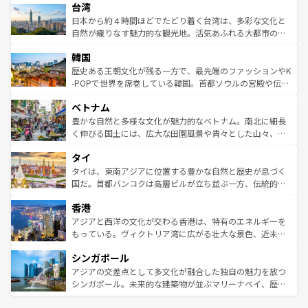
ならではの贅沢な旅のスタイルだ。 なお、新着のアメリカ
台湾
れるおもてなしの心で訪れる人々を迎えてくれるハワイの
リアリーフや大陸中央部にそびえるウルル（エアーズロッ
情報は
コンテンツ一覧
を参照してほしい。
人々、おいしいローカルフードやハワイアンミュージッ
ク）、タスマニアの美しい原生林やケアンズの熱帯雨林な
日本から約４時間ほどでたどり着く台湾は、多彩な文化と
ク、伝統的なフラダンスなど、すべてがハワイの魅力を彩
ど、見どころがたくさん。また、カフェやワイン、オージ
自然が織りなす魅力的な観光地。活気あふれる大都市の台
っている。訪れるたびに新しい発見と感動が待っているハ
ービーフなどの食文化も豊かで、美味しいものであふれて
北やノスタルジックな町並みが人気な九份（ジォウフェ
ワイを、存分に味わってほしい。 なお、新着のハワイ情報
韓国
いる。アクティビティも充実しており、サーフィンやダイ
ン）、静ひつな山岳地帯である台湾東部など、都市の喧騒
は
コンテンツ一覧
を参照してほしい。
ビング、ハイキングなど、アウトドア好きにはたまらな
と山間の静けさが共存しており、訪れる人に新しい発見と
歴史ある王朝文化が残る一方で、最先端のファッションやK
い。オーストラリアの多彩な魅力を存分に味わいつくそ
驚きをもたらしてくれる。また、奥深い台湾の食文化も魅
-POPで世界を席巻している韓国。首都ソウルの宮殿や伝統
う。 なお、新着のオーストラリア情報は
コンテンツ一覧
を
力で、夜市などの屋台グルメから高級料理、ヘルシーで美
家屋が並ぶエリアでは韓国の歴史と文化に浸ることがで
参照してほしい。
ベトナム
容にもいいと評判のスイーツなど、バラエティ豊かな料理
き、地方に足を延ばせば四季折々の自然美を楽しむことが
が味わえる。 なお、新着の台湾情報は
コンテンツ一覧
を参
できる。そして、キムチや焼肉、絶品のストリートフード
豊かな自然と多様な文化が魅力的なベトナム。南北に細長
照してほしい。
まで、さまざまな韓国料理が待っている。夜には、韓国な
く伸びる国土には、広大な田園風景や青々とした山々、世
らではのナイトライフも堪能できる。あたたかいホスピタ
界遺産に登録された壮大な自然景観が点在し、都市部では
タイ
リティに包まれながら、韓国の多彩な魅力を心ゆくまで味
急速な発展と共に伝統が息づく。ハノイの古い町並みやホ
わってみてほしい。 なお、新着の韓国情報は
コンテンツ一
ーチミン市のフランス統治時代の建物も、独特の雰囲気を
タイは、東南アジアに位置する豊かな自然と歴史が息づく
覧
を参照してほしい。
醸し出している。また、バラエティの豊かさとおいしさで
国だ。首都バンコクは高層ビルが立ち並ぶ一方、伝統的な
世界中の食通を魅了してやまないベトナム料理も魅力のひ
寺院や市場がいたるところに点在し、古きよき文化と現代
香港
とつ。フォーやバインミー、ベトナムコーヒーなどは、ぜ
の活気が交差している。北部ではチェンマイなどの山岳地
ひ現地で味わいたい。どの地域を訪れてもあたたかい人々
帯で自然と触れ合い、南部ではプーケットやクラビの美し
アジアと西洋の文化が交わる香港は、特有のエネルギーを
が旅行者を迎えてくれるので、きっと忘れられない旅にな
いビーチでリゾート気分を楽しむことができる。タイ料理
もっている。ヴィクトリア湾に広がる壮大な景色、近未来
るはずだ。 なお、新着のベトナム情報は
コンテンツ一覧
を
は世界的に有名で、屋台から高級レストランまで味覚を刺
的なアートスポット、そして歴史と現代が融合した町並
参照してほしい。
シンガポール
激する。気候は一年中温暖で、どの季節にも異なる楽しみ
み、どこを訪れても感動するはず。観光スポットが密集し
が待っている。親しみやすいタイの人々、仏教を中心とし
ており、効率よく見どころを回れるのも魅力。息をのむよ
アジアの交差点として多文化が融合した独自の魅力を放つ
た文化、そして多様な観光資源が、訪れる旅人を魅了し続
うな絶景から文化的な体験まで、香港を存分に楽しみ尽く
シンガポール。未来的な建築物が並ぶマリーナベイ、歴史
ける。 なお、新着のタイ情報は
コンテンツ一覧
を参照して
そう。 なお、新着の香港情報は
コンテンツ一覧
を参照して
と伝統を感じられるエスニックタウン、多数の緑豊かな公
ほしい。
ほしい。