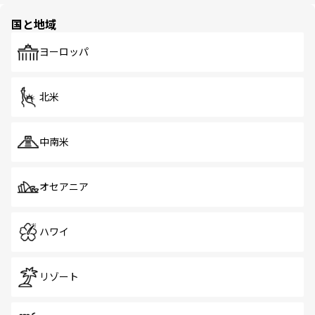
園や自然保護区など、自然が調和した近代的な景観と文化
の多様性あふれるカラフルな町は、どこを歩いても新しい
国と地域
発見がある。さらに、治安のよさや充実した公共交通機関
も、旅行者にとっては魅力的なポイント。グルメも豊富
で、ホーカーズは地元の風情を楽しめる外せないスポット
ヨーロッパ
だ。訪れる人を飽きさせないシンガポールで、多様な魅力
を体感しよう。 なお、新着のシンガポール情報は
コンテン
ツ一覧
を参照してほしい。
北米
中南米
オセアニア
ハワイ
リゾート