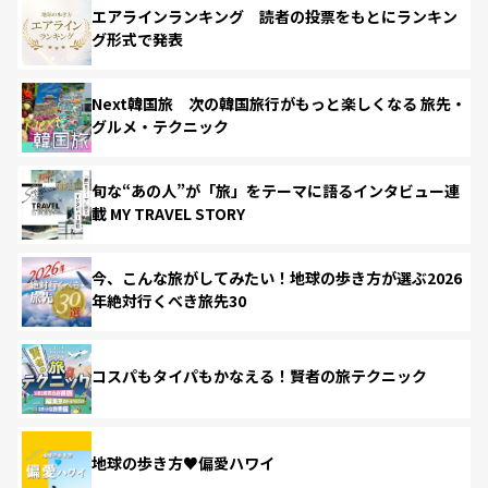
エアラインランキング 読者の投票をもとにランキン
グ形式で発表
Next韓国旅 次の韓国旅行がもっと楽しくなる 旅先・
グルメ・テクニック
旬な“あの人”が「旅」をテーマに語るインタビュー連
載 MY TRAVEL STORY
今、こんな旅がしてみたい！地球の歩き方が選ぶ2026
年絶対行くべき旅先30
コスパもタイパもかなえる！賢者の旅テクニック
地球の歩き方♥偏愛ハワイ