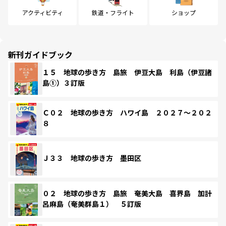
アクティビティ
鉄道・フライト
ショップ
新刊ガイドブック
１５ 地球の歩き方 島旅 伊豆大島 利島（伊豆諸
島①）３訂版
Ｃ０２ 地球の歩き方 ハワイ島 ２０２７～２０２
８
Ｊ３３ 地球の歩き方 墨田区
０２ 地球の歩き方 島旅 奄美大島 喜界島 加計
呂麻島（奄美群島１） ５訂版