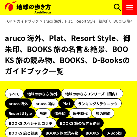
TOP
ガイドブック
aruco 海外、Plat、Resort Style、御朱印、BOOK
aruco 海外、Plat、Resort Style、御
朱印、BOOKS 旅の名言＆絶景、BOO
KS 旅の読み物、BOOKS、D-Booksの
ガイドブック一覧
すべて
地球の歩き方 海外
地球の歩き方 Jシリーズ（国内）
aruco 海外
aruco 国内
Plat
ランキング&テクニック
Resort Style
島旅
御朱印
歴史時代
旅の図鑑
BOOKS スペシャルコラボ
BOOKS 旅の名言＆絶景
BOOKS 旅と健康
BOOKS 旅の読み物
BOOKS
D-Books