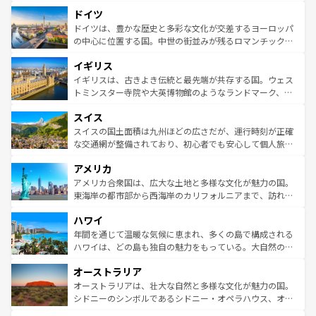
といった象徴的なスポットから、田舎町の古風な美しさま
せる。地方によって風土や気候が異なるスペインはその個
ドイツ
で、幅広い魅力が詰まっている。華麗な宮殿、歴史的な大
性で訪れる人を魅了する。 なお、新着のスペイン情報は
コ
聖堂、美しいビーチ、そして豊かな自然が、訪れる者を心
ドイツは、豊かな歴史と多彩な文化が交差するヨーロッパ
ンテンツ一覧
を参照してほしい。
から魅了する。また、フランスは美食の国としても知ら
の中心に位置する国。中世の街並みが残るロマンチック街
れ、フランス料理はユネスコ無形文化遺産にも登録されて
道から、未来を先取りするようなモダンな都市まで多様な
イギリス
いる。シャンパンの発祥地であるランス、プロヴァンスの
顔を持つこの国は、どこを歩いても飽きることがない。ベ
香り高いラベンダー畑など、多彩な楽しみ方が可能だ。さ
ルリンの文化的活気、バイエルン州のアルプスの絶景、そ
イギリスは、古きよき伝統と最先端が共存する国。ウェス
らに、パリ以外の地域にも魅力が溢れており、どの街角に
してライン川沿いのワイン畑といった風景は必見。ビール
トミンスター寺院や大英博物館のようなランドマーク、歴
も豊かな歴史と文化が息づいている。パリ以外の個性あふ
とソーセージを味わいながら地元の人と過ごす楽しい時間
史ある大学都市、美しい丘陵地帯や牧歌的な風景など、エ
れる地方に足を運ぶとそれぞれで全く異なる文化を体験で
スイス
は、お酒好きな人にはぜひ体験してほしい。 なお、新着の
リアごとに異なる魅力がある。また、優雅なアフタヌーン
きるだろう。 なお、新着のフランス情報は
コンテンツ一覧
ドイツ情報は
コンテンツ一覧
を参照してほしい。
ティー、ビール好きにはたまらない英国パブ、サッカー観
スイスの国土面積は九州ほどの広さだが、運行時刻が正確
を参照してほしい。
戦など、本場だからこそできる体験も豊富。イギリスを旅
な交通網が整備されており、初心者でも安心して個人旅行
して楽しみつくそう。 なお、新着のイギリス情報は
コンテ
を楽しめる。日本同様に時刻表どおりの旅が可能だ。中世
アメリカ
ンツ一覧
を参照してほしい。
の建物がそのまま残る町や、スイスならではのユニークな
博物館もあり、アルプス観光だけでなく町歩きも満喫する
アメリカ合衆国は、広大な土地と多様な文化が魅力の国。
ことができる。国民の所得が高いため物価も高いが、旅行
東海岸の都市部から西海岸のカリフォルニアまで、訪れる
者向けの交通パス提供のサービスもあり、うまく活用すれ
場所ごとに異なる風景と体験が待っている。ニューヨーク
ハワイ
ば市内交通費無料で観光を楽しむこともできる。 なお、新
のような巨大都市は、観光、ショッピング、エンターテイ
着のスイス情報は
コンテンツ一覧
を参照してほしい。
ンメントが詰まった刺激的なスポットだ。一方、アメリカ
年間を通じて温暖な気候に恵まれ、多くの島で構成される
西部には大自然が広がり、グランドキャニオンやイエロー
ハワイは、どの島も独自の魅力をもっている。大自然の神
ストーン国立公園といった絶景が堪能できる。さらに、南
秘を感じたいなら、火山が生み出した壮大な景観を誇るハ
オーストラリア
部のニューオーリンズでは、音楽と美食が融合した独特の
ワイ島は見逃せない。また、定番の観光地といえばオアフ
文化が魅力。旅行者はアメリカの各地域で異なる魅力を楽
島だが、静かな自然を求めるならマウイ島やカウアイ島が
オーストラリアは、壮大な自然と多様な文化が魅力の国。
しみながら、その多様性と豊かな歴史を感じることができ
おすすめ。エメラルドグリーンに輝く海をはじめ、豊かな
シドニーのシンボルであるシドニー・オペラハウス、オー
るだろう。車でのロードトリップや列車の旅も、アメリカ
文化や歴史が息づいている。「アロハスピリット」と呼ば
ストラリア東海岸北部に広がる大サンゴ礁地帯グレートバ