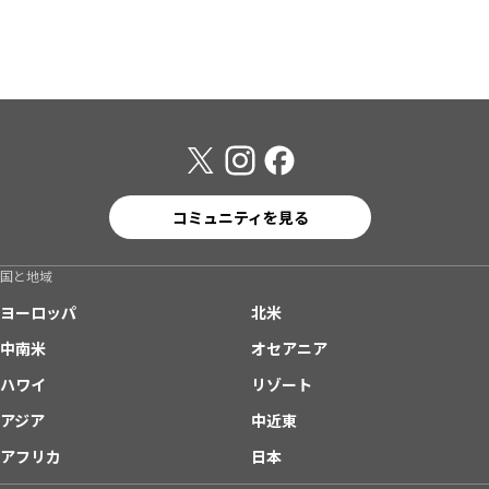
コミュニティを見る
国と地域
ヨーロッパ
北米
中南米
オセアニア
ハワイ
リゾート
アジア
中近東
アフリカ
日本