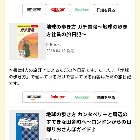
詳細を見る
地球の歩き方 ガチ冒険～地球の歩き
方社員の旅日記～
D-Books
2018.04.12 発売
本書は4人の旅好きによるただの旅日記です。たまたま『地球
の歩き方』で働いているだけで書いてある内容はただの旅日記
です。
詳細を見る
地球の歩き方 カンタベリーと周辺の
すてきな田舎町へ～ロンドンからの日
帰りおさんぽガイド♪
D-Books