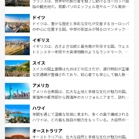
フランスは、世界中の旅行者を魅了し続けるヨーロッパ屈
アートに溢れた街角から、地方では古代ローマ遺跡や中世
指の観光地だ。首都パリのエッフェル塔やルーブル美術館
の城塞都市、穏やかなビーチリゾートまで多彩な表情を見
といった象徴的なスポットから、田舎町の古風な美しさま
せる。地方によって風土や気候が異なるスペインはその個
ドイツ
で、幅広い魅力が詰まっている。華麗な宮殿、歴史的な大
性で訪れる人を魅了する。 なお、新着のスペイン情報は
コ
聖堂、美しいビーチ、そして豊かな自然が、訪れる者を心
ドイツは、豊かな歴史と多彩な文化が交差するヨーロッパ
ンテンツ一覧
を参照してほしい。
から魅了する。また、フランスは美食の国としても知ら
の中心に位置する国。中世の街並みが残るロマンチック街
れ、フランス料理はユネスコ無形文化遺産にも登録されて
道から、未来を先取りするようなモダンな都市まで多様な
イギリス
いる。シャンパンの発祥地であるランス、プロヴァンスの
顔を持つこの国は、どこを歩いても飽きることがない。ベ
香り高いラベンダー畑など、多彩な楽しみ方が可能だ。さ
ルリンの文化的活気、バイエルン州のアルプスの絶景、そ
イギリスは、古きよき伝統と最先端が共存する国。ウェス
らに、パリ以外の地域にも魅力が溢れており、どの街角に
してライン川沿いのワイン畑といった風景は必見。ビール
トミンスター寺院や大英博物館のようなランドマーク、歴
も豊かな歴史と文化が息づいている。パリ以外の個性あふ
とソーセージを味わいながら地元の人と過ごす楽しい時間
史ある大学都市、美しい丘陵地帯や牧歌的な風景など、エ
れる地方に足を運ぶとそれぞれで全く異なる文化を体験で
スイス
は、お酒好きな人にはぜひ体験してほしい。 なお、新着の
リアごとに異なる魅力がある。また、優雅なアフタヌーン
きるだろう。 なお、新着のフランス情報は
コンテンツ一覧
ドイツ情報は
コンテンツ一覧
を参照してほしい。
ティー、ビール好きにはたまらない英国パブ、サッカー観
スイスの国土面積は九州ほどの広さだが、運行時刻が正確
を参照してほしい。
戦など、本場だからこそできる体験も豊富。イギリスを旅
な交通網が整備されており、初心者でも安心して個人旅行
して楽しみつくそう。 なお、新着のイギリス情報は
コンテ
を楽しめる。日本同様に時刻表どおりの旅が可能だ。中世
アメリカ
ンツ一覧
を参照してほしい。
の建物がそのまま残る町や、スイスならではのユニークな
博物館もあり、アルプス観光だけでなく町歩きも満喫する
アメリカ合衆国は、広大な土地と多様な文化が魅力の国。
ことができる。国民の所得が高いため物価も高いが、旅行
東海岸の都市部から西海岸のカリフォルニアまで、訪れる
者向けの交通パス提供のサービスもあり、うまく活用すれ
場所ごとに異なる風景と体験が待っている。ニューヨーク
ハワイ
ば市内交通費無料で観光を楽しむこともできる。 なお、新
のような巨大都市は、観光、ショッピング、エンターテイ
着のスイス情報は
コンテンツ一覧
を参照してほしい。
ンメントが詰まった刺激的なスポットだ。一方、アメリカ
年間を通じて温暖な気候に恵まれ、多くの島で構成される
西部には大自然が広がり、グランドキャニオンやイエロー
ハワイは、どの島も独自の魅力をもっている。大自然の神
ストーン国立公園といった絶景が堪能できる。さらに、南
秘を感じたいなら、火山が生み出した壮大な景観を誇るハ
オーストラリア
部のニューオーリンズでは、音楽と美食が融合した独特の
ワイ島は見逃せない。また、定番の観光地といえばオアフ
文化が魅力。旅行者はアメリカの各地域で異なる魅力を楽
島だが、静かな自然を求めるならマウイ島やカウアイ島が
オーストラリアは、壮大な自然と多様な文化が魅力の国。