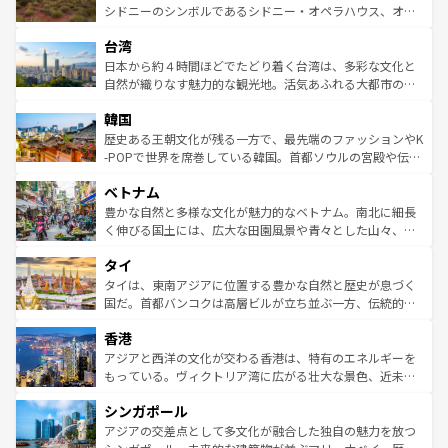
しみながら、その多様性と豊かな歴史を感じることができ
おすすめ。エメラルドグリーンに輝く海をはじめ、豊かな
シドニーのシンボルであるシドニー・オペラハウス、オー
るだろう。車でのロードトリップや列車の旅も、アメリカ
文化や歴史が息づいている。「アロハスピリット」と呼ば
ストラリア東海岸北部に広がる大サンゴ礁地帯グレートバ
ならではの贅沢な旅のスタイルだ。 なお、新着のアメリカ
台湾
れるおもてなしの心で訪れる人々を迎えてくれるハワイの
リアリーフや大陸中央部にそびえるウルル（エアーズロッ
情報は
コンテンツ一覧
を参照してほしい。
人々、おいしいローカルフードやハワイアンミュージッ
ク）、タスマニアの美しい原生林やケアンズの熱帯雨林な
日本から約４時間ほどでたどり着く台湾は、多彩な文化と
ク、伝統的なフラダンスなど、すべてがハワイの魅力を彩
ど、見どころがたくさん。また、カフェやワイン、オージ
自然が織りなす魅力的な観光地。活気あふれる大都市の台
っている。訪れるたびに新しい発見と感動が待っているハ
ービーフなどの食文化も豊かで、美味しいものであふれて
北やノスタルジックな町並みが人気な九份（ジォウフェ
ワイを、存分に味わってほしい。 なお、新着のハワイ情報
韓国
いる。アクティビティも充実しており、サーフィンやダイ
ン）、静ひつな山岳地帯である台湾東部など、都市の喧騒
は
コンテンツ一覧
を参照してほしい。
ビング、ハイキングなど、アウトドア好きにはたまらな
と山間の静けさが共存しており、訪れる人に新しい発見と
歴史ある王朝文化が残る一方で、最先端のファッションやK
い。オーストラリアの多彩な魅力を存分に味わいつくそ
驚きをもたらしてくれる。また、奥深い台湾の食文化も魅
-POPで世界を席巻している韓国。首都ソウルの宮殿や伝統
う。 なお、新着のオーストラリア情報は
コンテンツ一覧
を
力で、夜市などの屋台グルメから高級料理、ヘルシーで美
家屋が並ぶエリアでは韓国の歴史と文化に浸ることがで
参照してほしい。
ベトナム
容にもいいと評判のスイーツなど、バラエティ豊かな料理
き、地方に足を延ばせば四季折々の自然美を楽しむことが
が味わえる。 なお、新着の台湾情報は
コンテンツ一覧
を参
できる。そして、キムチや焼肉、絶品のストリートフード
豊かな自然と多様な文化が魅力的なベトナム。南北に細長
照してほしい。
まで、さまざまな韓国料理が待っている。夜には、韓国な
く伸びる国土には、広大な田園風景や青々とした山々、世
らではのナイトライフも堪能できる。あたたかいホスピタ
界遺産に登録された壮大な自然景観が点在し、都市部では
タイ
リティに包まれながら、韓国の多彩な魅力を心ゆくまで味
急速な発展と共に伝統が息づく。ハノイの古い町並みやホ
わってみてほしい。 なお、新着の韓国情報は
コンテンツ一
ーチミン市のフランス統治時代の建物も、独特の雰囲気を
タイは、東南アジアに位置する豊かな自然と歴史が息づく
覧
を参照してほしい。
醸し出している。また、バラエティの豊かさとおいしさで
国だ。首都バンコクは高層ビルが立ち並ぶ一方、伝統的な
世界中の食通を魅了してやまないベトナム料理も魅力のひ
寺院や市場がいたるところに点在し、古きよき文化と現代
香港
とつ。フォーやバインミー、ベトナムコーヒーなどは、ぜ
の活気が交差している。北部ではチェンマイなどの山岳地
ひ現地で味わいたい。どの地域を訪れてもあたたかい人々
帯で自然と触れ合い、南部ではプーケットやクラビの美し
アジアと西洋の文化が交わる香港は、特有のエネルギーを
が旅行者を迎えてくれるので、きっと忘れられない旅にな
いビーチでリゾート気分を楽しむことができる。タイ料理
もっている。ヴィクトリア湾に広がる壮大な景色、近未来
るはずだ。 なお、新着のベトナム情報は
コンテンツ一覧
を
は世界的に有名で、屋台から高級レストランまで味覚を刺
的なアートスポット、そして歴史と現代が融合した町並
参照してほしい。
シンガポール
激する。気候は一年中温暖で、どの季節にも異なる楽しみ
み、どこを訪れても感動するはず。観光スポットが密集し
が待っている。親しみやすいタイの人々、仏教を中心とし
ており、効率よく見どころを回れるのも魅力。息をのむよ
アジアの交差点として多文化が融合した独自の魅力を放つ
た文化、そして多様な観光資源が、訪れる旅人を魅了し続
うな絶景から文化的な体験まで、香港を存分に楽しみ尽く