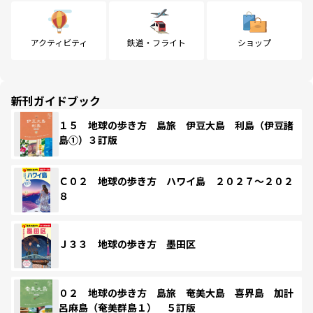
アクティビティ
鉄道・フライト
ショップ
新刊ガイドブック
１５ 地球の歩き方 島旅 伊豆大島 利島（伊豆諸
島①）３訂版
Ｃ０２ 地球の歩き方 ハワイ島 ２０２７～２０２
８
Ｊ３３ 地球の歩き方 墨田区
０２ 地球の歩き方 島旅 奄美大島 喜界島 加計
呂麻島（奄美群島１） ５訂版