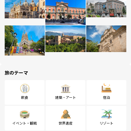
旅のテーマ
飲食
建築・アート
宿泊
イベント・観戦
世界遺産
リゾート