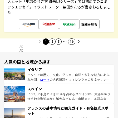
大ヒット「地球の歩き方 御朱印シリーズ」では初めてのコミ
ックエッセイ。イラストレーター柴田かおるが書きおろしまし
た
詳細を見る
…
1
2
3
16
AD
AD
人気の国と地域から探す
イタリア
イタリアは歴史、文化、グルメ、自然と多彩な魅力にあふ
れた国。
ローマ
の古代遺跡やフィレンツェのルネッサンス
美術、ヴェネツィアの運河など、歴史あるスポットはもち
スペイン
ろん、トスカーナの美しい田園風景やアマルフィ海岸の絶
景など、自然景観も見逃せない。観光の合間には、本場の
イベリア半島のほぼ80％を占めるスペインは、太陽が降り
ピザやパスタなど、絶品のイタリア料理を堪能することも
注ぐ地中海沿岸から雄大なピレネー山脈まで、多彩な自然
できる。朝目覚めてから夜眠るまで、すべての瞬間を楽し
と文化が詰まったヨーロッパ屈指の旅行先だ。多様な地域
フランスの基本情報と観光ガイド・有名観光スポ
ませてくれるイタリアで、忘れられない旅をしてみよう！
文化が根付くこの国では、情熱的なフラメンコ、熱気あふ
なお、新着のイタリア情報は
コンテンツ一覧
を参照してほ
れる闘牛、そして美味しいタパスが生活の一部となってい
ット
しい。
る。首都マドリードの洗練された雰囲気や、バルセロナの