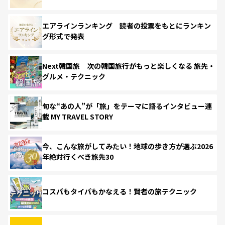
エアラインランキング 読者の投票をもとにランキン
グ形式で発表
Next韓国旅 次の韓国旅行がもっと楽しくなる 旅先・
グルメ・テクニック
旬な“あの人”が「旅」をテーマに語るインタビュー連
載 MY TRAVEL STORY
今、こんな旅がしてみたい！地球の歩き方が選ぶ2026
年絶対行くべき旅先30
コスパもタイパもかなえる！賢者の旅テクニック