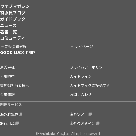
ウェブマガジン
特派員ブログ
ガイドブック
ニュース
著者一覧
コミュニティ
新規会員登録
マイページ
GOOD LUCK TRIP
運営会社
プライバシーポリシー
利用規約
ガイドライン
書店御担当者様へ
ガイドブックに投稿する
採用情報
お問い合わせ
関連サービス
海外航空券
海外ツアー
旅行用品
海外のおみやげ
© Arukikata. Co.,Ltd. All rights reserved.