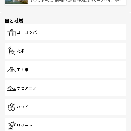
シンガポール。未来的な建築物が並ぶマリーナベイ、歴史
ける。 なお、新着のタイ情報は
コンテンツ一覧
を参照して
そう。 なお、新着の香港情報は
コンテンツ一覧
を参照して
と伝統を感じられるエスニックタウン、多数の緑豊かな公
ほしい。
ほしい。
園や自然保護区など、自然が調和した近代的な景観と文化
の多様性あふれるカラフルな町は、どこを歩いても新しい
国と地域
発見がある。さらに、治安のよさや充実した公共交通機関
も、旅行者にとっては魅力的なポイント。グルメも豊富
で、ホーカーズは地元の風情を楽しめる外せないスポット
ヨーロッパ
だ。訪れる人を飽きさせないシンガポールで、多様な魅力
を体感しよう。 なお、新着のシンガポール情報は
コンテン
ツ一覧
を参照してほしい。
北米
中南米
オセアニア
ハワイ
リゾート