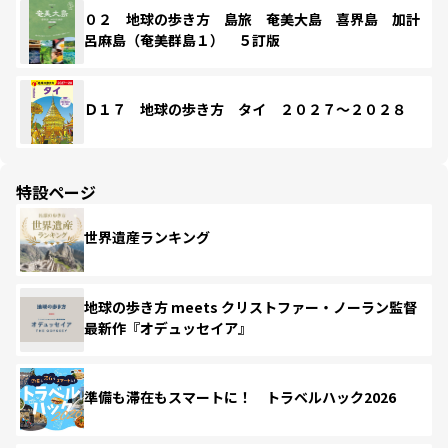
０２ 地球の歩き方 島旅 奄美大島 喜界島 加計
呂麻島（奄美群島１） ５訂版
Ｄ１７ 地球の歩き方 タイ ２０２７～２０２８
特設ページ
世界遺産ランキング
地球の歩き方 meets クリストファー・ノーラン監督
最新作『オデュッセイア』
準備も滞在もスマートに！ トラベルハック2026