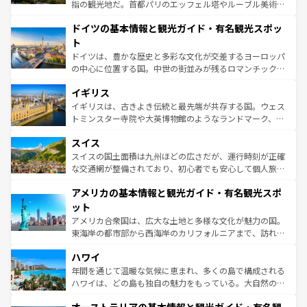
アートに溢れた街角から、地方では古代ローマ遺跡や中世
指の観光地だ。首都パリのエッフェル塔やルーブル美術館
の城塞都市、穏やかなビーチリゾートまで多彩な表情を見
といった象徴的なスポットから、田舎町の古風な美しさま
せる。地方によって風土や気候が異なるスペインはその個
ドイツの基本情報と観光ガイド・有名観光スポッ
で、幅広い魅力が詰まっている。華麗な宮殿、歴史的な大
性で訪れる人を魅了する。 なお、新着のスペイン情報は
コ
聖堂、美しいビーチ、そして豊かな自然が、訪れる者を心
ト
ンテンツ一覧
を参照してほしい。
から魅了する。また、フランスは美食の国としても知ら
ドイツは、豊かな歴史と多彩な文化が交差するヨーロッパ
れ、フランス料理はユネスコ無形文化遺産にも登録されて
の中心に位置する国。中世の街並みが残るロマンチック街
いる。シャンパンの発祥地であるランス、プロヴァンスの
道から、未来を先取りするようなモダンな都市まで多様な
香り高いラベンダー畑など、多彩な楽しみ方が可能だ。さ
イギリス
顔を持つこの国は、どこを歩いても飽きることがない。ベ
らに、パリ以外の地域にも魅力が溢れており、どの街角に
ルリンの文化的活気、バイエルン州のアルプスの絶景、そ
イギリスは、古きよき伝統と最先端が共存する国。ウェス
も豊かな歴史と文化が息づいている。パリ以外の個性あふ
してライン川沿いのワイン畑といった風景は必見。ビール
トミンスター寺院や大英博物館のようなランドマーク、歴
れる地方に足を運ぶとそれぞれで全く異なる文化を体験で
とソーセージを味わいながら地元の人と過ごす楽しい時間
史ある大学都市、美しい丘陵地帯や牧歌的な風景など、エ
きるだろう。 なお、新着のフランス情報は
コンテンツ一覧
スイス
は、お酒好きな人にはぜひ体験してほしい。 なお、新着の
リアごとに異なる魅力がある。また、優雅なアフタヌーン
を参照してほしい。
ドイツ情報は
コンテンツ一覧
を参照してほしい。
ティー、ビール好きにはたまらない英国パブ、サッカー観
スイスの国土面積は九州ほどの広さだが、運行時刻が正確
戦など、本場だからこそできる体験も豊富。イギリスを旅
な交通網が整備されており、初心者でも安心して個人旅行
して楽しみつくそう。 なお、新着のイギリス情報は
コンテ
を楽しめる。日本同様に時刻表どおりの旅が可能だ。中世
アメリカの基本情報と観光ガイド・有名観光スポ
ンツ一覧
を参照してほしい。
の建物がそのまま残る町や、スイスならではのユニークな
博物館もあり、アルプス観光だけでなく町歩きも満喫する
ット
ことができる。国民の所得が高いため物価も高いが、旅行
アメリカ合衆国は、広大な土地と多様な文化が魅力の国。
者向けの交通パス提供のサービスもあり、うまく活用すれ
東海岸の都市部から西海岸のカリフォルニアまで、訪れる
ば市内交通費無料で観光を楽しむこともできる。 なお、新
場所ごとに異なる風景と体験が待っている。ニューヨーク
着のスイス情報は
コンテンツ一覧
を参照してほしい。
ハワイ
のような巨大都市は、観光、ショッピング、エンターテイ
ンメントが詰まった刺激的なスポットだ。一方、アメリカ
年間を通じて温暖な気候に恵まれ、多くの島で構成される
西部には大自然が広がり、グランドキャニオンやイエロー
ハワイは、どの島も独自の魅力をもっている。大自然の神
ストーン国立公園といった絶景が堪能できる。さらに、南
秘を感じたいなら、火山が生み出した壮大な景観を誇るハ
部のニューオーリンズでは、音楽と美食が融合した独特の