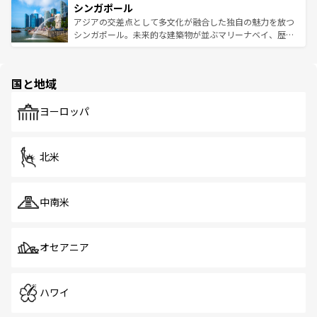
参照してほしい。
シンガポール
激する。気候は一年中温暖で、どの季節にも異なる楽しみ
み、どこを訪れても感動するはず。観光スポットが密集し
が待っている。親しみやすいタイの人々、仏教を中心とし
ており、効率よく見どころを回れるのも魅力。息をのむよ
アジアの交差点として多文化が融合した独自の魅力を放つ
た文化、そして多様な観光資源が、訪れる旅人を魅了し続
うな絶景から文化的な体験まで、香港を存分に楽しみ尽く
シンガポール。未来的な建築物が並ぶマリーナベイ、歴史
ける。 なお、新着のタイ情報は
コンテンツ一覧
を参照して
そう。 なお、新着の香港情報は
コンテンツ一覧
を参照して
と伝統を感じられるエスニックタウン、多数の緑豊かな公
ほしい。
ほしい。
園や自然保護区など、自然が調和した近代的な景観と文化
の多様性あふれるカラフルな町は、どこを歩いても新しい
国と地域
発見がある。さらに、治安のよさや充実した公共交通機関
も、旅行者にとっては魅力的なポイント。グルメも豊富
で、ホーカーズは地元の風情を楽しめる外せないスポット
ヨーロッパ
だ。訪れる人を飽きさせないシンガポールで、多様な魅力
を体感しよう。 なお、新着のシンガポール情報は
コンテン
ツ一覧
を参照してほしい。
北米
中南米
オセアニア
ハワイ