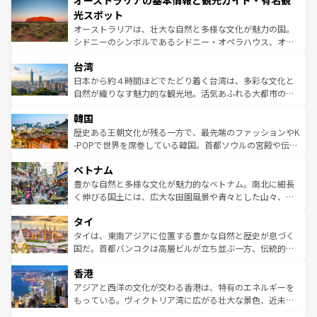
オーストラリアの基本情報と観光ガイド・有名観
ワイ島は見逃せない。また、定番の観光地といえばオアフ
文化が魅力。旅行者はアメリカの各地域で異なる魅力を楽
島だが、静かな自然を求めるならマウイ島やカウアイ島が
光スポット
しみながら、その多様性と豊かな歴史を感じることができ
おすすめ。エメラルドグリーンに輝く海をはじめ、豊かな
オーストラリアは、壮大な自然と多様な文化が魅力の国。
るだろう。車でのロードトリップや列車の旅も、アメリカ
文化や歴史が息づいている。「アロハスピリット」と呼ば
シドニーのシンボルであるシドニー・オペラハウス、オー
ならではの贅沢な旅のスタイルだ。 なお、新着のアメリカ
れるおもてなしの心で訪れる人々を迎えてくれるハワイの
ストラリア東海岸北部に広がる大サンゴ礁地帯グレートバ
情報は
コンテンツ一覧
を参照してほしい。
人々、おいしいローカルフードやハワイアンミュージッ
台湾
リアリーフや大陸中央部にそびえるウルル（エアーズロッ
ク、伝統的なフラダンスなど、すべてがハワイの魅力を彩
ク）、タスマニアの美しい原生林やケアンズの熱帯雨林な
日本から約４時間ほどでたどり着く台湾は、多彩な文化と
っている。訪れるたびに新しい発見と感動が待っているハ
ど、見どころがたくさん。また、カフェやワイン、オージ
自然が織りなす魅力的な観光地。活気あふれる大都市の台
ワイを、存分に味わってほしい。 なお、新着のハワイ情報
ービーフなどの食文化も豊かで、美味しいものであふれて
北やノスタルジックな町並みが人気な九份（ジォウフェ
は
コンテンツ一覧
を参照してほしい。
韓国
いる。アクティビティも充実しており、サーフィンやダイ
ン）、静ひつな山岳地帯である台湾東部など、都市の喧騒
ビング、ハイキングなど、アウトドア好きにはたまらな
と山間の静けさが共存しており、訪れる人に新しい発見と
歴史ある王朝文化が残る一方で、最先端のファッションやK
い。オーストラリアの多彩な魅力を存分に味わいつくそ
驚きをもたらしてくれる。また、奥深い台湾の食文化も魅
-POPで世界を席巻している韓国。首都ソウルの宮殿や伝統
う。 なお、新着のオーストラリア情報は
コンテンツ一覧
を
力で、夜市などの屋台グルメから高級料理、ヘルシーで美
家屋が並ぶエリアでは韓国の歴史と文化に浸ることがで
参照してほしい。
ベトナム
容にもいいと評判のスイーツなど、バラエティ豊かな料理
き、地方に足を延ばせば四季折々の自然美を楽しむことが
が味わえる。 なお、新着の台湾情報は
コンテンツ一覧
を参
できる。そして、キムチや焼肉、絶品のストリートフード
豊かな自然と多様な文化が魅力的なベトナム。南北に細長
照してほしい。
まで、さまざまな韓国料理が待っている。夜には、韓国な
く伸びる国土には、広大な田園風景や青々とした山々、世
らではのナイトライフも堪能できる。あたたかいホスピタ
界遺産に登録された壮大な自然景観が点在し、都市部では
タイ
リティに包まれながら、韓国の多彩な魅力を心ゆくまで味
急速な発展と共に伝統が息づく。ハノイの古い町並みやホ
わってみてほしい。 なお、新着の韓国情報は
コンテンツ一
ーチミン市のフランス統治時代の建物も、独特の雰囲気を
タイは、東南アジアに位置する豊かな自然と歴史が息づく
覧
を参照してほしい。
醸し出している。また、バラエティの豊かさとおいしさで
国だ。首都バンコクは高層ビルが立ち並ぶ一方、伝統的な
世界中の食通を魅了してやまないベトナム料理も魅力のひ
寺院や市場がいたるところに点在し、古きよき文化と現代
香港
とつ。フォーやバインミー、ベトナムコーヒーなどは、ぜ
の活気が交差している。北部ではチェンマイなどの山岳地
ひ現地で味わいたい。どの地域を訪れてもあたたかい人々
帯で自然と触れ合い、南部ではプーケットやクラビの美し
アジアと西洋の文化が交わる香港は、特有のエネルギーを
が旅行者を迎えてくれるので、きっと忘れられない旅にな
いビーチでリゾート気分を楽しむことができる。タイ料理
もっている。ヴィクトリア湾に広がる壮大な景色、近未来
るはずだ。 なお、新着のベトナム情報は
コンテンツ一覧
を
は世界的に有名で、屋台から高級レストランまで味覚を刺
的なアートスポット、そして歴史と現代が融合した町並