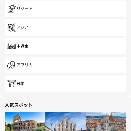
リゾート
アジア
中近東
アフリカ
日本
人気スポット