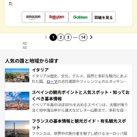
た
詳細を見る
…
1
2
3
14
AD
AD
人気の国と地域から探す
イタリア
イタリアは歴史、文化、グルメ、自然と多彩な魅力にあふ
れた国。
ローマ
の古代遺跡やフィレンツェのルネッサンス
美術、ヴェネツィアの運河など、歴史あるスポットはもち
スペインの観光ポイントと人気スポット・知ってお
ろん、トスカーナの美しい田園風景やアマルフィ海岸の絶
景など、自然景観も見逃せない。観光の合間には、本場の
くべき基本情報
ピザやパスタなど、絶品のイタリア料理を堪能することも
イベリア半島のほぼ80％を占めるスペインは、太陽が降り
できる。朝目覚めてから夜眠るまで、すべての瞬間を楽し
注ぐ地中海沿岸から雄大なピレネー山脈まで、多彩な自然
ませてくれるイタリアで、忘れられない旅をしてみよう！
と文化が詰まったヨーロッパ屈指の旅行先だ。多様な地域
なお、新着のイタリア情報は
コンテンツ一覧
を参照してほ
フランスの基本情報と観光ガイド・有名観光スポ
文化が根付くこの国では、情熱的なフラメンコ、熱気あふ
しい。
れる闘牛、そして美味しいタパスが生活の一部となってい
ット
る。首都マドリードの洗練された雰囲気や、バルセロナの
フランスは、世界中の旅行者を魅了し続けるヨーロッパ屈