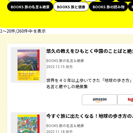
BOOKS 旅の名言＆絶景
BOOKS 旅と健康
BOOKS 旅の読み物
1〜20件/260件中 を表示
悠久の教えをひもとく中国のことばと絶
BOOKS 旅の名言＆絶景
2022.12.15 発売
世界を４０年以上歩いてきた「地球の歩き方
名言と癒やしの絶景集
今すぐ旅に出たくなる！地球の歩き方の
BOOKS 旅の名言＆絶景
2022.11.18 発売