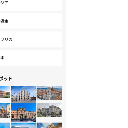
アジア
中近東
アフリカ
日本
ポット