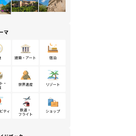
ーマ
食
建築・アート
宿泊
ト・
世界遺産
リゾート
戦
鉄道・
ビティ
ショップ
フライト