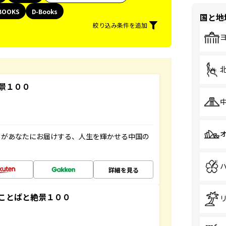
BOOKS
D-Books
国と地
絞り込み条件を追加
景１００
」があなたにお届けする、人生を輝かせる中国の
詳細を見る
ことばと絶景１００