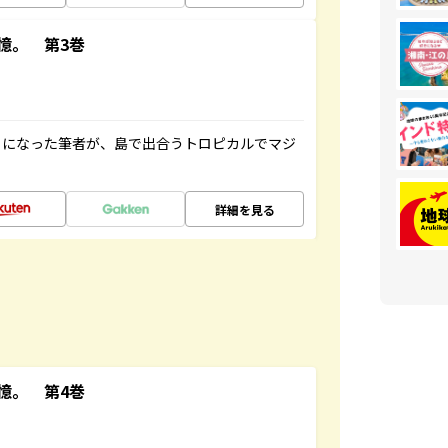
憶。 第3巻
とになった筆者が、島で出合うトロピカルでマジ
詳細を見る
憶。 第4巻