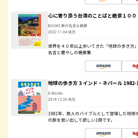
心に寄り添う台湾のことばと絶景１００
BOOKS 旅の名言＆絶景
2022.11.04 発売
世界を４０年以上歩いてきた「地球の歩き方
名言と癒やしの絶景集
地球の歩き方 3 インド・ネパール 1982
D-Books
2018.12.20 発売
1981年、旅人のバイブルとして登場した地
の旅を思い出して欲しい1冊です。