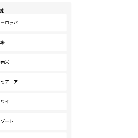
域
ヨーロッパ
北米
中南米
オセアニア
ハワイ
リゾート