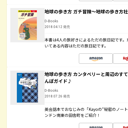
地球の歩き方 ガチ冒険～地球の歩き方
D-Books
2018.04.12 発売
本書は4人の旅好きによるただの旅日記です。
いてある内容はただの旅日記です。
地球の歩き方 カンタベリーと周辺のす
んぽガイド♪
D-Books
2018.07.26 発売
英会話本でおなじみの「Kayoの“秘密のノー
ンドン南東の田舎町をご紹介！