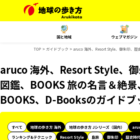
国と地域
ウェブマガジン
TOP
ガイドブック
aruco 海外、Resort Style、御
aruco 海外、Resort Sty
図鑑、BOOKS 旅の名言＆絶景
BOOKS、D-Booksのガイド
すべて
地球の歩き方 海外
地球の歩き方 Jシリーズ（国内）
aru
ランキング&テクニック
Resort Style
島旅
御朱印
歴史時