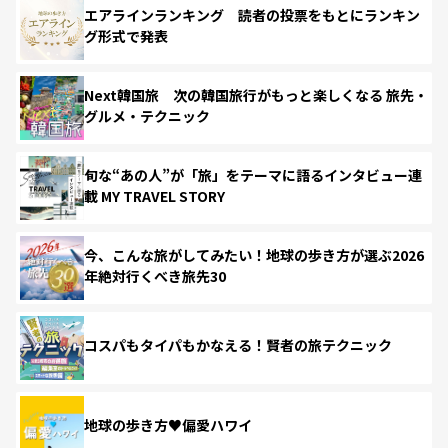
エアラインランキング 読者の投票をもとにランキン
グ形式で発表
Next韓国旅 次の韓国旅行がもっと楽しくなる 旅先・
グルメ・テクニック
旬な“あの人”が「旅」をテーマに語るインタビュー連
載 MY TRAVEL STORY
今、こんな旅がしてみたい！地球の歩き方が選ぶ2026
年絶対行くべき旅先30
コスパもタイパもかなえる！賢者の旅テクニック
地球の歩き方♥偏愛ハワイ