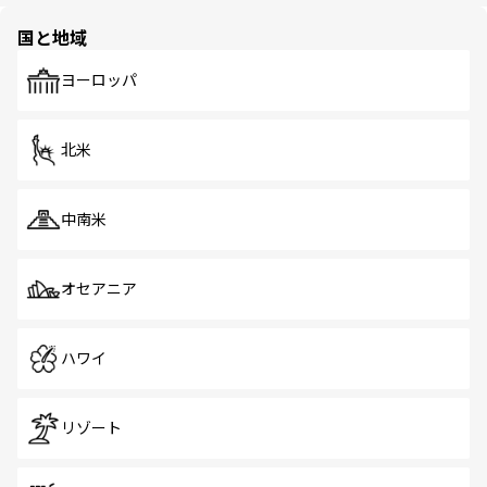
園や自然保護区など、自然が調和した近代的な景観と文化
の多様性あふれるカラフルな町は、どこを歩いても新しい
国と地域
発見がある。さらに、治安のよさや充実した公共交通機関
も、旅行者にとっては魅力的なポイント。グルメも豊富
で、ホーカーズは地元の風情を楽しめる外せないスポット
ヨーロッパ
だ。訪れる人を飽きさせないシンガポールで、多様な魅力
を体感しよう。 なお、新着のシンガポール情報は
コンテン
ツ一覧
を参照してほしい。
北米
中南米
オセアニア
ハワイ
リゾート