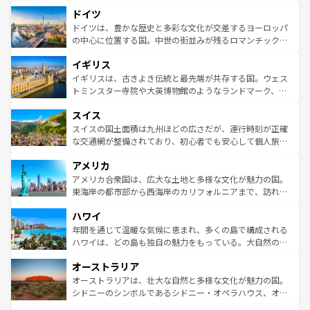
といった象徴的なスポットから、田舎町の古風な美しさま
せる。地方によって風土や気候が異なるスペインはその個
ドイツ
で、幅広い魅力が詰まっている。華麗な宮殿、歴史的な大
性で訪れる人を魅了する。 なお、新着のスペイン情報は
コ
聖堂、美しいビーチ、そして豊かな自然が、訪れる者を心
ドイツは、豊かな歴史と多彩な文化が交差するヨーロッパ
ンテンツ一覧
を参照してほしい。
から魅了する。また、フランスは美食の国としても知ら
の中心に位置する国。中世の街並みが残るロマンチック街
れ、フランス料理はユネスコ無形文化遺産にも登録されて
道から、未来を先取りするようなモダンな都市まで多様な
イギリス
いる。シャンパンの発祥地であるランス、プロヴァンスの
顔を持つこの国は、どこを歩いても飽きることがない。ベ
香り高いラベンダー畑など、多彩な楽しみ方が可能だ。さ
ルリンの文化的活気、バイエルン州のアルプスの絶景、そ
イギリスは、古きよき伝統と最先端が共存する国。ウェス
らに、パリ以外の地域にも魅力が溢れており、どの街角に
してライン川沿いのワイン畑といった風景は必見。ビール
トミンスター寺院や大英博物館のようなランドマーク、歴
も豊かな歴史と文化が息づいている。パリ以外の個性あふ
とソーセージを味わいながら地元の人と過ごす楽しい時間
史ある大学都市、美しい丘陵地帯や牧歌的な風景など、エ
れる地方に足を運ぶとそれぞれで全く異なる文化を体験で
スイス
は、お酒好きな人にはぜひ体験してほしい。 なお、新着の
リアごとに異なる魅力がある。また、優雅なアフタヌーン
きるだろう。 なお、新着のフランス情報は
コンテンツ一覧
ドイツ情報は
コンテンツ一覧
を参照してほしい。
ティー、ビール好きにはたまらない英国パブ、サッカー観
スイスの国土面積は九州ほどの広さだが、運行時刻が正確
を参照してほしい。
戦など、本場だからこそできる体験も豊富。イギリスを旅
な交通網が整備されており、初心者でも安心して個人旅行
して楽しみつくそう。 なお、新着のイギリス情報は
コンテ
を楽しめる。日本同様に時刻表どおりの旅が可能だ。中世
アメリカ
ンツ一覧
を参照してほしい。
の建物がそのまま残る町や、スイスならではのユニークな
博物館もあり、アルプス観光だけでなく町歩きも満喫する
アメリカ合衆国は、広大な土地と多様な文化が魅力の国。
ことができる。国民の所得が高いため物価も高いが、旅行
東海岸の都市部から西海岸のカリフォルニアまで、訪れる
者向けの交通パス提供のサービスもあり、うまく活用すれ
場所ごとに異なる風景と体験が待っている。ニューヨーク
ハワイ
ば市内交通費無料で観光を楽しむこともできる。 なお、新
のような巨大都市は、観光、ショッピング、エンターテイ
着のスイス情報は
コンテンツ一覧
を参照してほしい。
ンメントが詰まった刺激的なスポットだ。一方、アメリカ
年間を通じて温暖な気候に恵まれ、多くの島で構成される
西部には大自然が広がり、グランドキャニオンやイエロー
ハワイは、どの島も独自の魅力をもっている。大自然の神
ストーン国立公園といった絶景が堪能できる。さらに、南
秘を感じたいなら、火山が生み出した壮大な景観を誇るハ
オーストラリア
部のニューオーリンズでは、音楽と美食が融合した独特の
ワイ島は見逃せない。また、定番の観光地といえばオアフ
文化が魅力。旅行者はアメリカの各地域で異なる魅力を楽
島だが、静かな自然を求めるならマウイ島やカウアイ島が
オーストラリアは、壮大な自然と多様な文化が魅力の国。
しみながら、その多様性と豊かな歴史を感じることができ
おすすめ。エメラルドグリーンに輝く海をはじめ、豊かな
シドニーのシンボルであるシドニー・オペラハウス、オー
るだろう。車でのロードトリップや列車の旅も、アメリカ
文化や歴史が息づいている。「アロハスピリット」と呼ば
ストラリア東海岸北部に広がる大サンゴ礁地帯グレートバ