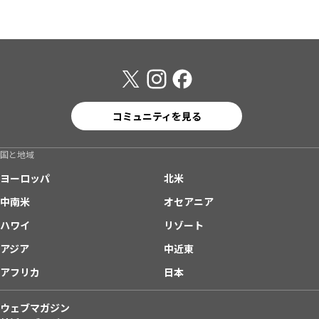
コミュニティを見る
国と地域
ヨーロッパ
北米
中南米
オセアニア
ハワイ
リゾート
アジア
中近東
アフリカ
日本
ウェブマガジン