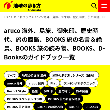
TOP
ガイドブック
aruco 海外、島旅、御朱印、歴史時代、旅の図鑑、BOOK
aruco 海外、島旅、御朱印、歴史時
代、旅の図鑑、BOOKS 旅の名言＆絶
景、BOOKS 旅の読み物、BOOKS、D-
Booksのガイドブック一覧
すべて
地球の歩き方 海外
地球の歩き方 Jシリーズ（国内）
aruco 海外
aruco 国内
Plat
ランキング&テクニック
Resort Style
島旅
御朱印
歴史時代
旅の図鑑
BOOKS スペシャルコラボ
BOOKS 旅の名言＆絶景
BOOKS 旅と健康
BOOKS 旅の読み物
BOOKS
D-Books