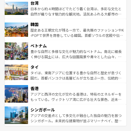
ならではの贅沢な旅のスタイルだ。 なお、新着のアメリカ
台湾
れるおもてなしの心で訪れる人々を迎えてくれるハワイの
リアリーフや大陸中央部にそびえるウルル（エアーズロッ
情報は
コンテンツ一覧
を参照してほしい。
人々、おいしいローカルフードやハワイアンミュージッ
ク）、タスマニアの美しい原生林やケアンズの熱帯雨林な
日本から約４時間ほどでたどり着く台湾は、多彩な文化と
ク、伝統的なフラダンスなど、すべてがハワイの魅力を彩
ど、見どころがたくさん。また、カフェやワイン、オージ
自然が織りなす魅力的な観光地。活気あふれる大都市の台
っている。訪れるたびに新しい発見と感動が待っているハ
ービーフなどの食文化も豊かで、美味しいものであふれて
北やノスタルジックな町並みが人気な九份（ジォウフェ
ワイを、存分に味わってほしい。 なお、新着のハワイ情報
韓国
いる。アクティビティも充実しており、サーフィンやダイ
ン）、静ひつな山岳地帯である台湾東部など、都市の喧騒
は
コンテンツ一覧
を参照してほしい。
ビング、ハイキングなど、アウトドア好きにはたまらな
と山間の静けさが共存しており、訪れる人に新しい発見と
歴史ある王朝文化が残る一方で、最先端のファッションやK
い。オーストラリアの多彩な魅力を存分に味わいつくそ
驚きをもたらしてくれる。また、奥深い台湾の食文化も魅
-POPで世界を席巻している韓国。首都ソウルの宮殿や伝統
う。 なお、新着のオーストラリア情報は
コンテンツ一覧
を
力で、夜市などの屋台グルメから高級料理、ヘルシーで美
家屋が並ぶエリアでは韓国の歴史と文化に浸ることがで
参照してほしい。
ベトナム
容にもいいと評判のスイーツなど、バラエティ豊かな料理
き、地方に足を延ばせば四季折々の自然美を楽しむことが
が味わえる。 なお、新着の台湾情報は
コンテンツ一覧
を参
できる。そして、キムチや焼肉、絶品のストリートフード
豊かな自然と多様な文化が魅力的なベトナム。南北に細長
照してほしい。
まで、さまざまな韓国料理が待っている。夜には、韓国な
く伸びる国土には、広大な田園風景や青々とした山々、世
らではのナイトライフも堪能できる。あたたかいホスピタ
界遺産に登録された壮大な自然景観が点在し、都市部では
タイ
リティに包まれながら、韓国の多彩な魅力を心ゆくまで味
急速な発展と共に伝統が息づく。ハノイの古い町並みやホ
わってみてほしい。 なお、新着の韓国情報は
コンテンツ一
ーチミン市のフランス統治時代の建物も、独特の雰囲気を
タイは、東南アジアに位置する豊かな自然と歴史が息づく
覧
を参照してほしい。
醸し出している。また、バラエティの豊かさとおいしさで
国だ。首都バンコクは高層ビルが立ち並ぶ一方、伝統的な
世界中の食通を魅了してやまないベトナム料理も魅力のひ
寺院や市場がいたるところに点在し、古きよき文化と現代
香港
とつ。フォーやバインミー、ベトナムコーヒーなどは、ぜ
の活気が交差している。北部ではチェンマイなどの山岳地
ひ現地で味わいたい。どの地域を訪れてもあたたかい人々
帯で自然と触れ合い、南部ではプーケットやクラビの美し
アジアと西洋の文化が交わる香港は、特有のエネルギーを
が旅行者を迎えてくれるので、きっと忘れられない旅にな
いビーチでリゾート気分を楽しむことができる。タイ料理
もっている。ヴィクトリア湾に広がる壮大な景色、近未来
るはずだ。 なお、新着のベトナム情報は
コンテンツ一覧
を
は世界的に有名で、屋台から高級レストランまで味覚を刺
的なアートスポット、そして歴史と現代が融合した町並
参照してほしい。
シンガポール
激する。気候は一年中温暖で、どの季節にも異なる楽しみ
み、どこを訪れても感動するはず。観光スポットが密集し
が待っている。親しみやすいタイの人々、仏教を中心とし
ており、効率よく見どころを回れるのも魅力。息をのむよ
アジアの交差点として多文化が融合した独自の魅力を放つ
た文化、そして多様な観光資源が、訪れる旅人を魅了し続
うな絶景から文化的な体験まで、香港を存分に楽しみ尽く
シンガポール。未来的な建築物が並ぶマリーナベイ、歴史
ける。 なお、新着のタイ情報は
コンテンツ一覧
を参照して
そう。 なお、新着の香港情報は
コンテンツ一覧
を参照して
と伝統を感じられるエスニックタウン、多数の緑豊かな公
ほしい。
ほしい。