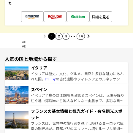
た
詳細を見る
…
1
2
3
14
AD
AD
人気の国と地域から探す
イタリア
イタリアは歴史、文化、グルメ、自然と多彩な魅力にあふ
れた国。
ローマ
の古代遺跡やフィレンツェのルネッサンス
美術、ヴェネツィアの運河など、歴史あるスポットはもち
スペイン
ろん、トスカーナの美しい田園風景やアマルフィ海岸の絶
景など、自然景観も見逃せない。観光の合間には、本場の
イベリア半島のほぼ80％を占めるスペインは、太陽が降り
ピザやパスタなど、絶品のイタリア料理を堪能することも
注ぐ地中海沿岸から雄大なピレネー山脈まで、多彩な自然
できる。朝目覚めてから夜眠るまで、すべての瞬間を楽し
と文化が詰まったヨーロッパ屈指の旅行先だ。多様な地域
フランスの基本情報と観光ガイド・有名観光スポ
ませてくれるイタリアで、忘れられない旅をしてみよう！
文化が根付くこの国では、情熱的なフラメンコ、熱気あふ
なお、新着のイタリア情報は
コンテンツ一覧
を参照してほ
れる闘牛、そして美味しいタパスが生活の一部となってい
ット
しい。
る。首都マドリードの洗練された雰囲気や、バルセロナの
フランスは、世界中の旅行者を魅了し続けるヨーロッパ屈
アートに溢れた街角から、地方では古代ローマ遺跡や中世
指の観光地だ。首都パリのエッフェル塔やルーブル美術館
の城塞都市、穏やかなビーチリゾートまで多彩な表情を見