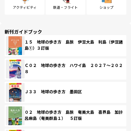
アクティビティ
鉄道・フライト
ショップ
新刊ガイドブック
１５ 地球の歩き方 島旅 伊豆大島 利島（伊豆諸
島①）３訂版
Ｃ０２ 地球の歩き方 ハワイ島 ２０２７～２０２
８
Ｊ３３ 地球の歩き方 墨田区
０２ 地球の歩き方 島旅 奄美大島 喜界島 加計
呂麻島（奄美群島１） ５訂版