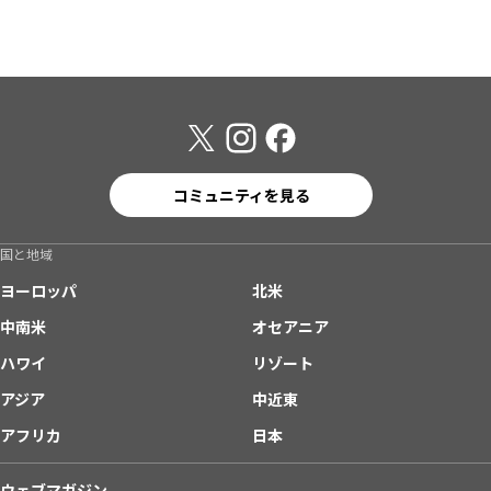
コミュニティを見る
国と地域
ヨーロッパ
北米
中南米
オセアニア
ハワイ
リゾート
アジア
中近東
アフリカ
日本
ウェブマガジン