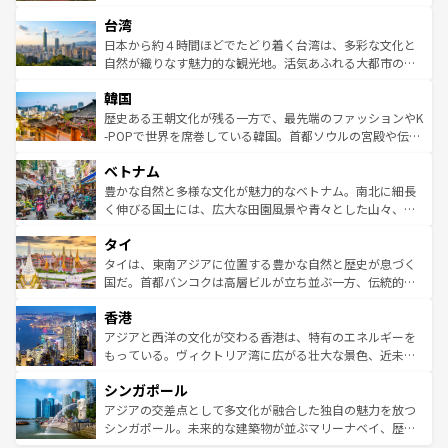
るだろう。車でのロードトリップや列車の旅も、アメリカ
文化や歴史が息づいている。「アロハスピリット」と呼ば
ストラリア東海岸北部に広がる大サンゴ礁地帯グレートバ
ならではの贅沢な旅のスタイルだ。 なお、新着のアメリカ
台湾
れるおもてなしの心で訪れる人々を迎えてくれるハワイの
リアリーフや大陸中央部にそびえるウルル（エアーズロッ
情報は
コンテンツ一覧
を参照してほしい。
人々、おいしいローカルフードやハワイアンミュージッ
ク）、タスマニアの美しい原生林やケアンズの熱帯雨林な
日本から約４時間ほどでたどり着く台湾は、多彩な文化と
ク、伝統的なフラダンスなど、すべてがハワイの魅力を彩
ど、見どころがたくさん。また、カフェやワイン、オージ
自然が織りなす魅力的な観光地。活気あふれる大都市の台
っている。訪れるたびに新しい発見と感動が待っているハ
ービーフなどの食文化も豊かで、美味しいものであふれて
北やノスタルジックな町並みが人気な九份（ジォウフェ
ワイを、存分に味わってほしい。 なお、新着のハワイ情報
韓国
いる。アクティビティも充実しており、サーフィンやダイ
ン）、静ひつな山岳地帯である台湾東部など、都市の喧騒
は
コンテンツ一覧
を参照してほしい。
ビング、ハイキングなど、アウトドア好きにはたまらな
と山間の静けさが共存しており、訪れる人に新しい発見と
歴史ある王朝文化が残る一方で、最先端のファッションやK
い。オーストラリアの多彩な魅力を存分に味わいつくそ
驚きをもたらしてくれる。また、奥深い台湾の食文化も魅
-POPで世界を席巻している韓国。首都ソウルの宮殿や伝統
う。 なお、新着のオーストラリア情報は
コンテンツ一覧
を
力で、夜市などの屋台グルメから高級料理、ヘルシーで美
家屋が並ぶエリアでは韓国の歴史と文化に浸ることがで
参照してほしい。
ベトナム
容にもいいと評判のスイーツなど、バラエティ豊かな料理
き、地方に足を延ばせば四季折々の自然美を楽しむことが
が味わえる。 なお、新着の台湾情報は
コンテンツ一覧
を参
できる。そして、キムチや焼肉、絶品のストリートフード
豊かな自然と多様な文化が魅力的なベトナム。南北に細長
照してほしい。
まで、さまざまな韓国料理が待っている。夜には、韓国な
く伸びる国土には、広大な田園風景や青々とした山々、世
らではのナイトライフも堪能できる。あたたかいホスピタ
界遺産に登録された壮大な自然景観が点在し、都市部では
タイ
リティに包まれながら、韓国の多彩な魅力を心ゆくまで味
急速な発展と共に伝統が息づく。ハノイの古い町並みやホ
わってみてほしい。 なお、新着の韓国情報は
コンテンツ一
ーチミン市のフランス統治時代の建物も、独特の雰囲気を
タイは、東南アジアに位置する豊かな自然と歴史が息づく
覧
を参照してほしい。
醸し出している。また、バラエティの豊かさとおいしさで
国だ。首都バンコクは高層ビルが立ち並ぶ一方、伝統的な
世界中の食通を魅了してやまないベトナム料理も魅力のひ
寺院や市場がいたるところに点在し、古きよき文化と現代
香港
とつ。フォーやバインミー、ベトナムコーヒーなどは、ぜ
の活気が交差している。北部ではチェンマイなどの山岳地
ひ現地で味わいたい。どの地域を訪れてもあたたかい人々
帯で自然と触れ合い、南部ではプーケットやクラビの美し
アジアと西洋の文化が交わる香港は、特有のエネルギーを
が旅行者を迎えてくれるので、きっと忘れられない旅にな
いビーチでリゾート気分を楽しむことができる。タイ料理
もっている。ヴィクトリア湾に広がる壮大な景色、近未来
るはずだ。 なお、新着のベトナム情報は
コンテンツ一覧
を
は世界的に有名で、屋台から高級レストランまで味覚を刺
的なアートスポット、そして歴史と現代が融合した町並
参照してほしい。
シンガポール
激する。気候は一年中温暖で、どの季節にも異なる楽しみ
み、どこを訪れても感動するはず。観光スポットが密集し
が待っている。親しみやすいタイの人々、仏教を中心とし
ており、効率よく見どころを回れるのも魅力。息をのむよ
アジアの交差点として多文化が融合した独自の魅力を放つ
た文化、そして多様な観光資源が、訪れる旅人を魅了し続
うな絶景から文化的な体験まで、香港を存分に楽しみ尽く
シンガポール。未来的な建築物が並ぶマリーナベイ、歴史
ける。 なお、新着のタイ情報は
コンテンツ一覧
を参照して
そう。 なお、新着の香港情報は
コンテンツ一覧
を参照して
と伝統を感じられるエスニックタウン、多数の緑豊かな公