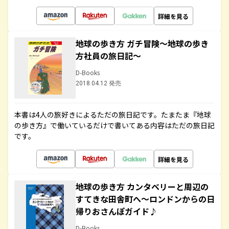
詳細を見る
地球の歩き方 ガチ冒険～地球の歩き
方社員の旅日記～
D-Books
2018.04.12 発売
本書は4人の旅好きによるただの旅日記です。たまたま『地球
の歩き方』で働いているだけで書いてある内容はただの旅日記
です。
詳細を見る
地球の歩き方 カンタベリーと周辺の
すてきな田舎町へ～ロンドンからの日
帰りおさんぽガイド♪
D-Books