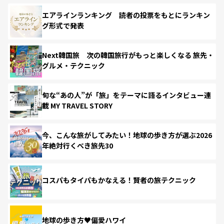
エアラインランキング 読者の投票をもとにランキン
グ形式で発表
Next韓国旅 次の韓国旅行がもっと楽しくなる 旅先・
グルメ・テクニック
旬な“あの人”が「旅」をテーマに語るインタビュー連
載 MY TRAVEL STORY
今、こんな旅がしてみたい！地球の歩き方が選ぶ2026
年絶対行くべき旅先30
コスパもタイパもかなえる！賢者の旅テクニック
地球の歩き方♥偏愛ハワイ