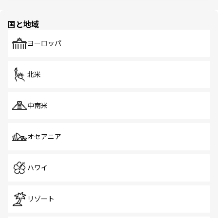
ほしい。
ほしい。
園や自然保護区など、自然が調和した近代的な景観と文化
の多様性あふれるカラフルな町は、どこを歩いても新しい
国と地域
発見がある。さらに、治安のよさや充実した公共交通機関
も、旅行者にとっては魅力的なポイント。グルメも豊富
で、ホーカーズは地元の風情を楽しめる外せないスポット
ヨーロッパ
だ。訪れる人を飽きさせないシンガポールで、多様な魅力
を体感しよう。 なお、新着のシンガポール情報は
コンテン
ツ一覧
を参照してほしい。
北米
中南米
オセアニア
ハワイ
リゾート