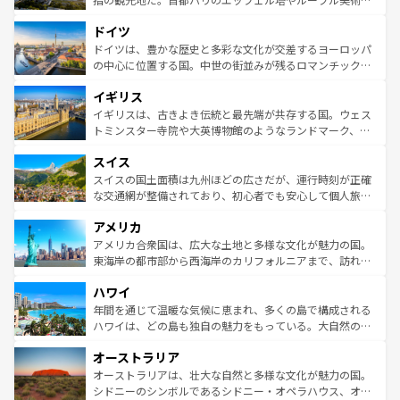
アートに溢れた街角から、地方では古代ローマ遺跡や中世
といった象徴的なスポットから、田舎町の古風な美しさま
ドイツ
の城塞都市、穏やかなビーチリゾートまで多彩な表情を見
で、幅広い魅力が詰まっている。華麗な宮殿、歴史的な大
せる。地方によって風土や気候が異なるスペインはその個
聖堂、美しいビーチ、そして豊かな自然が、訪れる者を心
ドイツは、豊かな歴史と多彩な文化が交差するヨーロッパ
性で訪れる人を魅了する。 なお、新着のスペイン情報は
コ
から魅了する。また、フランスは美食の国としても知ら
の中心に位置する国。中世の街並みが残るロマンチック街
ンテンツ一覧
を参照してほしい。
れ、フランス料理はユネスコ無形文化遺産にも登録されて
道から、未来を先取りするようなモダンな都市まで多様な
イギリス
いる。シャンパンの発祥地であるランス、プロヴァンスの
顔を持つこの国は、どこを歩いても飽きることがない。ベ
香り高いラベンダー畑など、多彩な楽しみ方が可能だ。さ
ルリンの文化的活気、バイエルン州のアルプスの絶景、そ
イギリスは、古きよき伝統と最先端が共存する国。ウェス
らに、パリ以外の地域にも魅力が溢れており、どの街角に
してライン川沿いのワイン畑といった風景は必見。ビール
トミンスター寺院や大英博物館のようなランドマーク、歴
も豊かな歴史と文化が息づいている。パリ以外の個性あふ
とソーセージを味わいながら地元の人と過ごす楽しい時間
史ある大学都市、美しい丘陵地帯や牧歌的な風景など、エ
れる地方に足を運ぶとそれぞれで全く異なる文化を体験で
スイス
は、お酒好きな人にはぜひ体験してほしい。 なお、新着の
リアごとに異なる魅力がある。また、優雅なアフタヌーン
きるだろう。 なお、新着のフランス情報は
コンテンツ一覧
ドイツ情報は
コンテンツ一覧
を参照してほしい。
ティー、ビール好きにはたまらない英国パブ、サッカー観
スイスの国土面積は九州ほどの広さだが、運行時刻が正確
を参照してほしい。
戦など、本場だからこそできる体験も豊富。イギリスを旅
な交通網が整備されており、初心者でも安心して個人旅行
して楽しみつくそう。 なお、新着のイギリス情報は
コンテ
を楽しめる。日本同様に時刻表どおりの旅が可能だ。中世
アメリカ
ンツ一覧
を参照してほしい。
の建物がそのまま残る町や、スイスならではのユニークな
博物館もあり、アルプス観光だけでなく町歩きも満喫する
アメリカ合衆国は、広大な土地と多様な文化が魅力の国。
ことができる。国民の所得が高いため物価も高いが、旅行
東海岸の都市部から西海岸のカリフォルニアまで、訪れる
者向けの交通パス提供のサービスもあり、うまく活用すれ
場所ごとに異なる風景と体験が待っている。ニューヨーク
ハワイ
ば市内交通費無料で観光を楽しむこともできる。 なお、新
のような巨大都市は、観光、ショッピング、エンターテイ
着のスイス情報は
コンテンツ一覧
を参照してほしい。
ンメントが詰まった刺激的なスポットだ。一方、アメリカ
年間を通じて温暖な気候に恵まれ、多くの島で構成される
西部には大自然が広がり、グランドキャニオンやイエロー
ハワイは、どの島も独自の魅力をもっている。大自然の神
ストーン国立公園といった絶景が堪能できる。さらに、南
秘を感じたいなら、火山が生み出した壮大な景観を誇るハ
オーストラリア
部のニューオーリンズでは、音楽と美食が融合した独特の
ワイ島は見逃せない。また、定番の観光地といえばオアフ
文化が魅力。旅行者はアメリカの各地域で異なる魅力を楽
島だが、静かな自然を求めるならマウイ島やカウアイ島が
オーストラリアは、壮大な自然と多様な文化が魅力の国。
しみながら、その多様性と豊かな歴史を感じることができ
おすすめ。エメラルドグリーンに輝く海をはじめ、豊かな
シドニーのシンボルであるシドニー・オペラハウス、オー