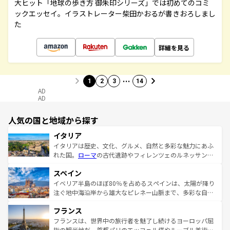
大ヒット「地球の歩き方 御朱印シリーズ」では初めてのコミ
ックエッセイ。イラストレーター柴田かおるが書きおろしまし
た
詳細を見る
…
1
2
3
14
AD
AD
人気の国と地域から探す
イタリア
イタリアは歴史、文化、グルメ、自然と多彩な魅力にあふ
れた国。
ローマ
の古代遺跡やフィレンツェのルネッサンス
美術、ヴェネツィアの運河など、歴史あるスポットはもち
スペイン
ろん、トスカーナの美しい田園風景やアマルフィ海岸の絶
景など、自然景観も見逃せない。観光の合間には、本場の
イベリア半島のほぼ80％を占めるスペインは、太陽が降り
ピザやパスタなど、絶品のイタリア料理を堪能することも
注ぐ地中海沿岸から雄大なピレネー山脈まで、多彩な自然
できる。朝目覚めてから夜眠るまで、すべての瞬間を楽し
と文化が詰まったヨーロッパ屈指の旅行先だ。多様な地域
フランス
ませてくれるイタリアで、忘れられない旅をしてみよう！
文化が根付くこの国では、情熱的なフラメンコ、熱気あふ
なお、新着のイタリア情報は
コンテンツ一覧
を参照してほ
れる闘牛、そして美味しいタパスが生活の一部となってい
フランスは、世界中の旅行者を魅了し続けるヨーロッパ屈
しい。
る。首都マドリードの洗練された雰囲気や、バルセロナの
指の観光地だ。首都パリのエッフェル塔やルーブル美術館