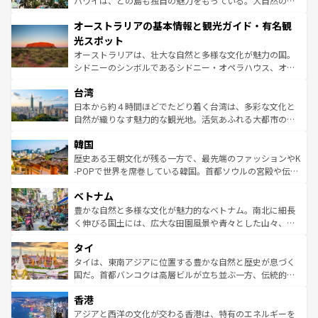
ハワイは、どの島も独自の魅力をもっている。大自然の神
ストーン国立公園といった絶景が堪能できる。さらに、南
秘を感じたいなら、火山が生み出した壮大な景観を誇るハ
オーストラリアの基本情報と観光ガイド・有名観
部のニューオーリンズでは、音楽と美食が融合した独特の
ワイ島は見逃せない。また、定番の観光地といえばオアフ
文化が魅力。旅行者はアメリカの各地域で異なる魅力を楽
島だが、静かな自然を求めるならマウイ島やカウアイ島が
光スポット
しみながら、その多様性と豊かな歴史を感じることができ
おすすめ。エメラルドグリーンに輝く海をはじめ、豊かな
オーストラリアは、壮大な自然と多様な文化が魅力の国。
るだろう。車でのロードトリップや列車の旅も、アメリカ
文化や歴史が息づいている。「アロハスピリット」と呼ば
シドニーのシンボルであるシドニー・オペラハウス、オー
ならではの贅沢な旅のスタイルだ。 なお、新着のアメリカ
れるおもてなしの心で訪れる人々を迎えてくれるハワイの
ストラリア東海岸北部に広がる大サンゴ礁地帯グレートバ
情報は
コンテンツ一覧
を参照してほしい。
人々、おいしいローカルフードやハワイアンミュージッ
台湾
リアリーフや大陸中央部にそびえるウルル（エアーズロッ
ク、伝統的なフラダンスなど、すべてがハワイの魅力を彩
ク）、タスマニアの美しい原生林やケアンズの熱帯雨林な
日本から約４時間ほどでたどり着く台湾は、多彩な文化と
っている。訪れるたびに新しい発見と感動が待っているハ
ど、見どころがたくさん。また、カフェやワイン、オージ
自然が織りなす魅力的な観光地。活気あふれる大都市の台
ワイを、存分に味わってほしい。 なお、新着のハワイ情報
ービーフなどの食文化も豊かで、美味しいものであふれて
北やノスタルジックな町並みが人気な九份（ジォウフェ
は
コンテンツ一覧
を参照してほしい。
韓国
いる。アクティビティも充実しており、サーフィンやダイ
ン）、静ひつな山岳地帯である台湾東部など、都市の喧騒
ビング、ハイキングなど、アウトドア好きにはたまらな
と山間の静けさが共存しており、訪れる人に新しい発見と
歴史ある王朝文化が残る一方で、最先端のファッションやK
い。オーストラリアの多彩な魅力を存分に味わいつくそ
驚きをもたらしてくれる。また、奥深い台湾の食文化も魅
-POPで世界を席巻している韓国。首都ソウルの宮殿や伝統
う。 なお、新着のオーストラリア情報は
コンテンツ一覧
を
力で、夜市などの屋台グルメから高級料理、ヘルシーで美
家屋が並ぶエリアでは韓国の歴史と文化に浸ることがで
参照してほしい。
ベトナム
容にもいいと評判のスイーツなど、バラエティ豊かな料理
き、地方に足を延ばせば四季折々の自然美を楽しむことが
が味わえる。 なお、新着の台湾情報は
コンテンツ一覧
を参
できる。そして、キムチや焼肉、絶品のストリートフード
豊かな自然と多様な文化が魅力的なベトナム。南北に細長
照してほしい。
まで、さまざまな韓国料理が待っている。夜には、韓国な
く伸びる国土には、広大な田園風景や青々とした山々、世
らではのナイトライフも堪能できる。あたたかいホスピタ
界遺産に登録された壮大な自然景観が点在し、都市部では
タイ
リティに包まれながら、韓国の多彩な魅力を心ゆくまで味
急速な発展と共に伝統が息づく。ハノイの古い町並みやホ
わってみてほしい。 なお、新着の韓国情報は
コンテンツ一
ーチミン市のフランス統治時代の建物も、独特の雰囲気を
タイは、東南アジアに位置する豊かな自然と歴史が息づく
覧
を参照してほしい。
醸し出している。また、バラエティの豊かさとおいしさで
国だ。首都バンコクは高層ビルが立ち並ぶ一方、伝統的な
世界中の食通を魅了してやまないベトナム料理も魅力のひ
寺院や市場がいたるところに点在し、古きよき文化と現代
香港
とつ。フォーやバインミー、ベトナムコーヒーなどは、ぜ
の活気が交差している。北部ではチェンマイなどの山岳地
ひ現地で味わいたい。どの地域を訪れてもあたたかい人々
帯で自然と触れ合い、南部ではプーケットやクラビの美し
アジアと西洋の文化が交わる香港は、特有のエネルギーを