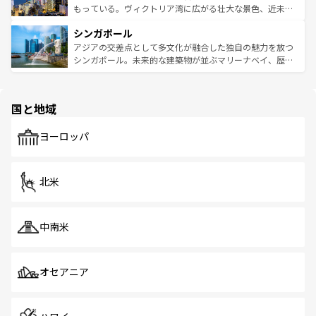
が旅行者を迎えてくれるので、きっと忘れられない旅にな
いビーチでリゾート気分を楽しむことができる。タイ料理
もっている。ヴィクトリア湾に広がる壮大な景色、近未来
るはずだ。 なお、新着のベトナム情報は
コンテンツ一覧
を
は世界的に有名で、屋台から高級レストランまで味覚を刺
的なアートスポット、そして歴史と現代が融合した町並
参照してほしい。
シンガポール
激する。気候は一年中温暖で、どの季節にも異なる楽しみ
み、どこを訪れても感動するはず。観光スポットが密集し
が待っている。親しみやすいタイの人々、仏教を中心とし
ており、効率よく見どころを回れるのも魅力。息をのむよ
アジアの交差点として多文化が融合した独自の魅力を放つ
た文化、そして多様な観光資源が、訪れる旅人を魅了し続
うな絶景から文化的な体験まで、香港を存分に楽しみ尽く
シンガポール。未来的な建築物が並ぶマリーナベイ、歴史
ける。 なお、新着のタイ情報は
コンテンツ一覧
を参照して
そう。 なお、新着の香港情報は
コンテンツ一覧
を参照して
と伝統を感じられるエスニックタウン、多数の緑豊かな公
ほしい。
ほしい。
園や自然保護区など、自然が調和した近代的な景観と文化
の多様性あふれるカラフルな町は、どこを歩いても新しい
国と地域
発見がある。さらに、治安のよさや充実した公共交通機関
も、旅行者にとっては魅力的なポイント。グルメも豊富
で、ホーカーズは地元の風情を楽しめる外せないスポット
ヨーロッパ
だ。訪れる人を飽きさせないシンガポールで、多様な魅力
を体感しよう。 なお、新着のシンガポール情報は
コンテン
ツ一覧
を参照してほしい。
北米
中南米
オセアニア