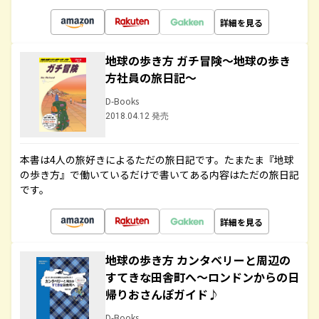
詳細を見る
地球の歩き方 ガチ冒険～地球の歩き
方社員の旅日記～
D-Books
2018.04.12 発売
本書は4人の旅好きによるただの旅日記です。たまたま『地球
の歩き方』で働いているだけで書いてある内容はただの旅日記
です。
詳細を見る
地球の歩き方 カンタベリーと周辺の
すてきな田舎町へ～ロンドンからの日
帰りおさんぽガイド♪
D-Books