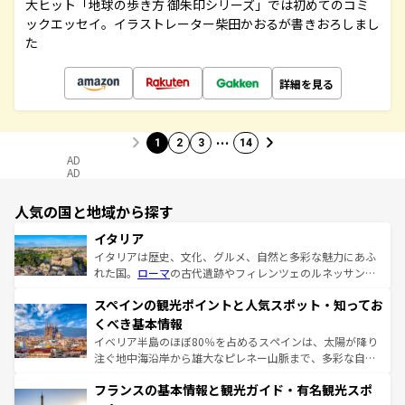
大ヒット「地球の歩き方 御朱印シリーズ」では初めてのコミ
ックエッセイ。イラストレーター柴田かおるが書きおろしまし
た
詳細を見る
…
1
2
3
14
AD
AD
人気の国と地域から探す
イタリア
イタリアは歴史、文化、グルメ、自然と多彩な魅力にあふ
れた国。
ローマ
の古代遺跡やフィレンツェのルネッサンス
美術、ヴェネツィアの運河など、歴史あるスポットはもち
スペインの観光ポイントと人気スポット・知ってお
ろん、トスカーナの美しい田園風景やアマルフィ海岸の絶
景など、自然景観も見逃せない。観光の合間には、本場の
くべき基本情報
ピザやパスタなど、絶品のイタリア料理を堪能することも
イベリア半島のほぼ80％を占めるスペインは、太陽が降り
できる。朝目覚めてから夜眠るまで、すべての瞬間を楽し
注ぐ地中海沿岸から雄大なピレネー山脈まで、多彩な自然
ませてくれるイタリアで、忘れられない旅をしてみよう！
と文化が詰まったヨーロッパ屈指の旅行先だ。多様な地域
なお、新着のイタリア情報は
コンテンツ一覧
を参照してほ
フランスの基本情報と観光ガイド・有名観光スポ
文化が根付くこの国では、情熱的なフラメンコ、熱気あふ
しい。