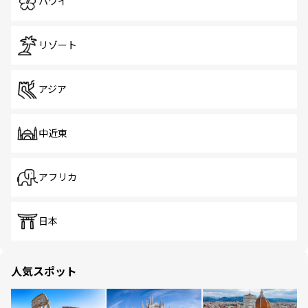
ハワイ
リゾート
アジア
中近東
アフリカ
日本
人気スポット