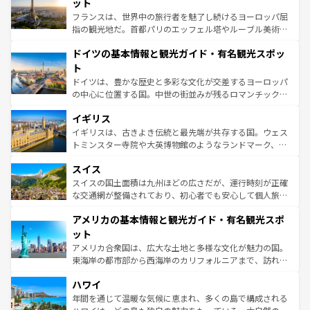
れる闘牛、そして美味しいタパスが生活の一部となってい
ット
る。首都マドリードの洗練された雰囲気や、バルセロナの
フランスは、世界中の旅行者を魅了し続けるヨーロッパ屈
アートに溢れた街角から、地方では古代ローマ遺跡や中世
指の観光地だ。首都パリのエッフェル塔やルーブル美術館
の城塞都市、穏やかなビーチリゾートまで多彩な表情を見
といった象徴的なスポットから、田舎町の古風な美しさま
せる。地方によって風土や気候が異なるスペインはその個
ドイツの基本情報と観光ガイド・有名観光スポッ
で、幅広い魅力が詰まっている。華麗な宮殿、歴史的な大
性で訪れる人を魅了する。 なお、新着のスペイン情報は
コ
聖堂、美しいビーチ、そして豊かな自然が、訪れる者を心
ト
ンテンツ一覧
を参照してほしい。
から魅了する。また、フランスは美食の国としても知ら
ドイツは、豊かな歴史と多彩な文化が交差するヨーロッパ
れ、フランス料理はユネスコ無形文化遺産にも登録されて
の中心に位置する国。中世の街並みが残るロマンチック街
いる。シャンパンの発祥地であるランス、プロヴァンスの
道から、未来を先取りするようなモダンな都市まで多様な
香り高いラベンダー畑など、多彩な楽しみ方が可能だ。さ
イギリス
顔を持つこの国は、どこを歩いても飽きることがない。ベ
らに、パリ以外の地域にも魅力が溢れており、どの街角に
ルリンの文化的活気、バイエルン州のアルプスの絶景、そ
イギリスは、古きよき伝統と最先端が共存する国。ウェス
も豊かな歴史と文化が息づいている。パリ以外の個性あふ
してライン川沿いのワイン畑といった風景は必見。ビール
トミンスター寺院や大英博物館のようなランドマーク、歴
れる地方に足を運ぶとそれぞれで全く異なる文化を体験で
とソーセージを味わいながら地元の人と過ごす楽しい時間
史ある大学都市、美しい丘陵地帯や牧歌的な風景など、エ
きるだろう。 なお、新着のフランス情報は
コンテンツ一覧
スイス
は、お酒好きな人にはぜひ体験してほしい。 なお、新着の
リアごとに異なる魅力がある。また、優雅なアフタヌーン
を参照してほしい。
ドイツ情報は
コンテンツ一覧
を参照してほしい。
ティー、ビール好きにはたまらない英国パブ、サッカー観
スイスの国土面積は九州ほどの広さだが、運行時刻が正確
戦など、本場だからこそできる体験も豊富。イギリスを旅
な交通網が整備されており、初心者でも安心して個人旅行
して楽しみつくそう。 なお、新着のイギリス情報は
コンテ
を楽しめる。日本同様に時刻表どおりの旅が可能だ。中世
アメリカの基本情報と観光ガイド・有名観光スポ
ンツ一覧
を参照してほしい。
の建物がそのまま残る町や、スイスならではのユニークな
博物館もあり、アルプス観光だけでなく町歩きも満喫する
ット
ことができる。国民の所得が高いため物価も高いが、旅行
アメリカ合衆国は、広大な土地と多様な文化が魅力の国。
者向けの交通パス提供のサービスもあり、うまく活用すれ
東海岸の都市部から西海岸のカリフォルニアまで、訪れる
ば市内交通費無料で観光を楽しむこともできる。 なお、新
場所ごとに異なる風景と体験が待っている。ニューヨーク
着のスイス情報は
コンテンツ一覧
を参照してほしい。
ハワイ
のような巨大都市は、観光、ショッピング、エンターテイ
ンメントが詰まった刺激的なスポットだ。一方、アメリカ
年間を通じて温暖な気候に恵まれ、多くの島で構成される
西部には大自然が広がり、グランドキャニオンやイエロー