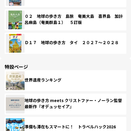
０２ 地球の歩き方 島旅 奄美大島 喜界島 加計
呂麻島（奄美群島１） ５訂版
Ｄ１７ 地球の歩き方 タイ ２０２７～２０２８
特設ページ
世界遺産ランキング
地球の歩き方 meets クリストファー・ノーラン監督
最新作『オデュッセイア』
準備も滞在もスマートに！ トラベルハック2026