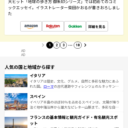
大ヒット「地球の歩き方 御朱印シリーズ」では初めてのコミ
ックエッセイ。イラストレーター柴田かおるが書きおろしまし
た
詳細を見る
…
1
2
3
18
AD
AD
人気の国と地域から探す
イタリア
イタリアは歴史、文化、グルメ、自然と多彩な魅力にあふ
れた国。
ローマ
の古代遺跡やフィレンツェのルネッサンス
美術、ヴェネツィアの運河など、歴史あるスポットはもち
スペイン
ろん、トスカーナの美しい田園風景やアマルフィ海岸の絶
景など、自然景観も見逃せない。観光の合間には、本場の
イベリア半島のほぼ80％を占めるスペインは、太陽が降り
ピザやパスタなど、絶品のイタリア料理を堪能することも
注ぐ地中海沿岸から雄大なピレネー山脈まで、多彩な自然
できる。朝目覚めてから夜眠るまで、すべての瞬間を楽し
と文化が詰まったヨーロッパ屈指の旅行先だ。多様な地域
フランスの基本情報と観光ガイド・有名観光スポ
ませてくれるイタリアで、忘れられない旅をしてみよう！
文化が根付くこの国では、情熱的なフラメンコ、熱気あふ
なお、新着のイタリア情報は
コンテンツ一覧
を参照してほ
れる闘牛、そして美味しいタパスが生活の一部となってい
ット
しい。
る。首都マドリードの洗練された雰囲気や、バルセロナの