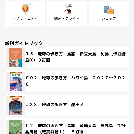
アクティビティ
鉄道・フライト
ショップ
新刊ガイドブック
１５ 地球の歩き方 島旅 伊豆大島 利島（伊豆諸
島①）３訂版
Ｃ０２ 地球の歩き方 ハワイ島 ２０２７～２０２
８
Ｊ３３ 地球の歩き方 墨田区
０２ 地球の歩き方 島旅 奄美大島 喜界島 加計
呂麻島（奄美群島１） ５訂版