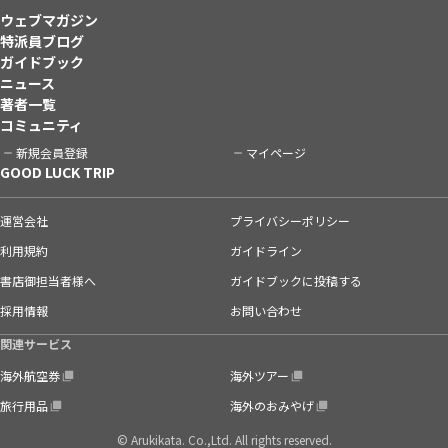
ウェブマガジン
特派員ブログ
ガイドブック
ニュース
著者一覧
コミュニティ
新規会員登録
マイページ
GOOD LUCK TRIP
運営会社
プライバシーポリシー
利用規約
ガイドライン
書店御担当者様へ
ガイドブックに投稿する
採用情報
お問い合わせ
関連サービス
海外航空券
海外ツアー
旅行用品
海外のおみやげ
© Arukikata. Co.,Ltd. All rights reserved.