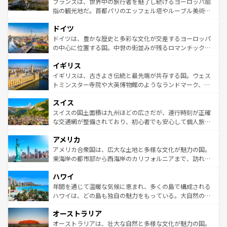
フランスは、世界中の旅行者を魅了し続けるヨーロッパ屈
アートに溢れた街角から、地方では古代ローマ遺跡や中世
指の観光地だ。首都パリのエッフェル塔やルーブル美術館
の城塞都市、穏やかなビーチリゾートまで多彩な表情を見
といった象徴的なスポットから、田舎町の古風な美しさま
せる。地方によって風土や気候が異なるスペインはその個
ドイツ
で、幅広い魅力が詰まっている。華麗な宮殿、歴史的な大
性で訪れる人を魅了する。 なお、新着のスペイン情報は
コ
聖堂、美しいビーチ、そして豊かな自然が、訪れる者を心
ドイツは、豊かな歴史と多彩な文化が交差するヨーロッパ
ンテンツ一覧
を参照してほしい。
から魅了する。また、フランスは美食の国としても知ら
の中心に位置する国。中世の街並みが残るロマンチック街
れ、フランス料理はユネスコ無形文化遺産にも登録されて
道から、未来を先取りするようなモダンな都市まで多様な
イギリス
いる。シャンパンの発祥地であるランス、プロヴァンスの
顔を持つこの国は、どこを歩いても飽きることがない。ベ
香り高いラベンダー畑など、多彩な楽しみ方が可能だ。さ
ルリンの文化的活気、バイエルン州のアルプスの絶景、そ
イギリスは、古きよき伝統と最先端が共存する国。ウェス
らに、パリ以外の地域にも魅力が溢れており、どの街角に
してライン川沿いのワイン畑といった風景は必見。ビール
トミンスター寺院や大英博物館のようなランドマーク、歴
も豊かな歴史と文化が息づいている。パリ以外の個性あふ
とソーセージを味わいながら地元の人と過ごす楽しい時間
史ある大学都市、美しい丘陵地帯や牧歌的な風景など、エ
れる地方に足を運ぶとそれぞれで全く異なる文化を体験で
スイス
は、お酒好きな人にはぜひ体験してほしい。 なお、新着の
リアごとに異なる魅力がある。また、優雅なアフタヌーン
きるだろう。 なお、新着のフランス情報は
コンテンツ一覧
ドイツ情報は
コンテンツ一覧
を参照してほしい。
ティー、ビール好きにはたまらない英国パブ、サッカー観
スイスの国土面積は九州ほどの広さだが、運行時刻が正確
を参照してほしい。
戦など、本場だからこそできる体験も豊富。イギリスを旅
な交通網が整備されており、初心者でも安心して個人旅行
して楽しみつくそう。 なお、新着のイギリス情報は
コンテ
を楽しめる。日本同様に時刻表どおりの旅が可能だ。中世
アメリカ
ンツ一覧
を参照してほしい。
の建物がそのまま残る町や、スイスならではのユニークな
博物館もあり、アルプス観光だけでなく町歩きも満喫する
アメリカ合衆国は、広大な土地と多様な文化が魅力の国。
ことができる。国民の所得が高いため物価も高いが、旅行
東海岸の都市部から西海岸のカリフォルニアまで、訪れる
者向けの交通パス提供のサービスもあり、うまく活用すれ
場所ごとに異なる風景と体験が待っている。ニューヨーク
ハワイ
ば市内交通費無料で観光を楽しむこともできる。 なお、新
のような巨大都市は、観光、ショッピング、エンターテイ
着のスイス情報は
コンテンツ一覧
を参照してほしい。
ンメントが詰まった刺激的なスポットだ。一方、アメリカ
年間を通じて温暖な気候に恵まれ、多くの島で構成される
西部には大自然が広がり、グランドキャニオンやイエロー
ハワイは、どの島も独自の魅力をもっている。大自然の神
ストーン国立公園といった絶景が堪能できる。さらに、南
秘を感じたいなら、火山が生み出した壮大な景観を誇るハ
オーストラリア
部のニューオーリンズでは、音楽と美食が融合した独特の
ワイ島は見逃せない。また、定番の観光地といえばオアフ
文化が魅力。旅行者はアメリカの各地域で異なる魅力を楽
島だが、静かな自然を求めるならマウイ島やカウアイ島が
オーストラリアは、壮大な自然と多様な文化が魅力の国。