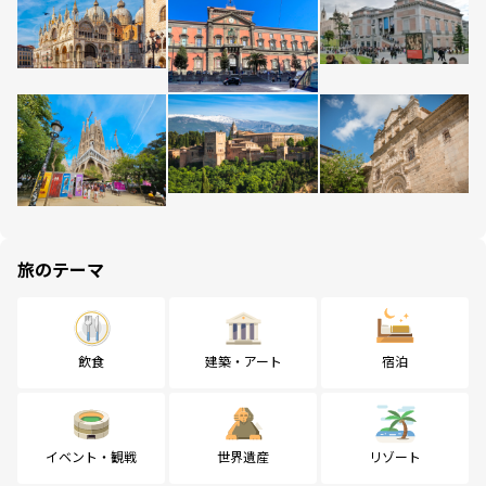
旅のテーマ
飲食
建築・アート
宿泊
イベント・観戦
世界遺産
リゾート