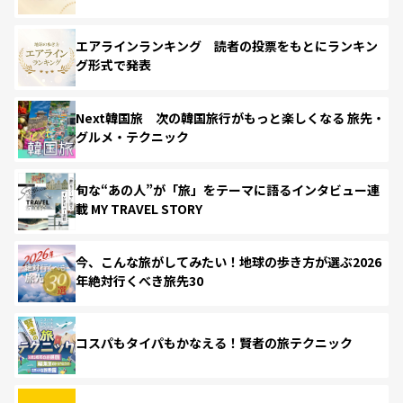
エアラインランキング 読者の投票をもとにランキン
グ形式で発表
Next韓国旅 次の韓国旅行がもっと楽しくなる 旅先・
グルメ・テクニック
旬な“あの人”が「旅」をテーマに語るインタビュー連
載 MY TRAVEL STORY
今、こんな旅がしてみたい！地球の歩き方が選ぶ2026
年絶対行くべき旅先30
コスパもタイパもかなえる！賢者の旅テクニック