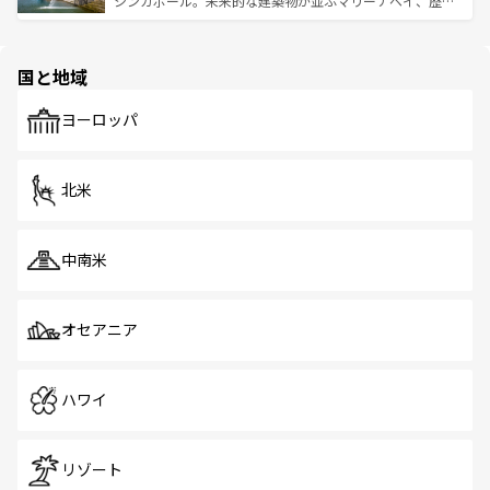
シンガポール。未来的な建築物が並ぶマリーナベイ、歴史
ける。 なお、新着のタイ情報は
コンテンツ一覧
を参照して
そう。 なお、新着の香港情報は
コンテンツ一覧
を参照して
と伝統を感じられるエスニックタウン、多数の緑豊かな公
ほしい。
ほしい。
園や自然保護区など、自然が調和した近代的な景観と文化
の多様性あふれるカラフルな町は、どこを歩いても新しい
国と地域
発見がある。さらに、治安のよさや充実した公共交通機関
も、旅行者にとっては魅力的なポイント。グルメも豊富
で、ホーカーズは地元の風情を楽しめる外せないスポット
ヨーロッパ
だ。訪れる人を飽きさせないシンガポールで、多様な魅力
を体感しよう。 なお、新着のシンガポール情報は
コンテン
ツ一覧
を参照してほしい。
北米
中南米
オセアニア
ハワイ
リゾート