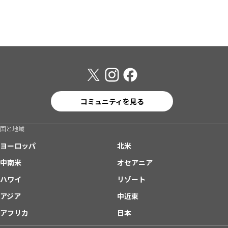
コミュニティを見る
国と地域
ヨーロッパ
北米
中南米
オセアニア
ハワイ
リゾート
アジア
中近東
アフリカ
日本