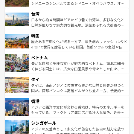
しみながら、その多様性と豊かな歴史を感じることができ
おすすめ。エメラルドグリーンに輝く海をはじめ、豊かな
シドニーのシンボルであるシドニー・オペラハウス、オー
るだろう。車でのロードトリップや列車の旅も、アメリカ
文化や歴史が息づいている。「アロハスピリット」と呼ば
ストラリア東海岸北部に広がる大サンゴ礁地帯グレートバ
ならではの贅沢な旅のスタイルだ。 なお、新着のアメリカ
台湾
れるおもてなしの心で訪れる人々を迎えてくれるハワイの
リアリーフや大陸中央部にそびえるウルル（エアーズロッ
情報は
コンテンツ一覧
を参照してほしい。
人々、おいしいローカルフードやハワイアンミュージッ
ク）、タスマニアの美しい原生林やケアンズの熱帯雨林な
日本から約４時間ほどでたどり着く台湾は、多彩な文化と
ク、伝統的なフラダンスなど、すべてがハワイの魅力を彩
ど、見どころがたくさん。また、カフェやワイン、オージ
自然が織りなす魅力的な観光地。活気あふれる大都市の台
っている。訪れるたびに新しい発見と感動が待っているハ
ービーフなどの食文化も豊かで、美味しいものであふれて
北やノスタルジックな町並みが人気な九份（ジォウフェ
ワイを、存分に味わってほしい。 なお、新着のハワイ情報
韓国
いる。アクティビティも充実しており、サーフィンやダイ
ン）、静ひつな山岳地帯である台湾東部など、都市の喧騒
は
コンテンツ一覧
を参照してほしい。
ビング、ハイキングなど、アウトドア好きにはたまらな
と山間の静けさが共存しており、訪れる人に新しい発見と
歴史ある王朝文化が残る一方で、最先端のファッションやK
い。オーストラリアの多彩な魅力を存分に味わいつくそ
驚きをもたらしてくれる。また、奥深い台湾の食文化も魅
-POPで世界を席巻している韓国。首都ソウルの宮殿や伝統
う。 なお、新着のオーストラリア情報は
コンテンツ一覧
を
力で、夜市などの屋台グルメから高級料理、ヘルシーで美
家屋が並ぶエリアでは韓国の歴史と文化に浸ることがで
参照してほしい。
ベトナム
容にもいいと評判のスイーツなど、バラエティ豊かな料理
き、地方に足を延ばせば四季折々の自然美を楽しむことが
が味わえる。 なお、新着の台湾情報は
コンテンツ一覧
を参
できる。そして、キムチや焼肉、絶品のストリートフード
豊かな自然と多様な文化が魅力的なベトナム。南北に細長
照してほしい。
まで、さまざまな韓国料理が待っている。夜には、韓国な
く伸びる国土には、広大な田園風景や青々とした山々、世
らではのナイトライフも堪能できる。あたたかいホスピタ
界遺産に登録された壮大な自然景観が点在し、都市部では
タイ
リティに包まれながら、韓国の多彩な魅力を心ゆくまで味
急速な発展と共に伝統が息づく。ハノイの古い町並みやホ
わってみてほしい。 なお、新着の韓国情報は
コンテンツ一
ーチミン市のフランス統治時代の建物も、独特の雰囲気を
タイは、東南アジアに位置する豊かな自然と歴史が息づく
覧
を参照してほしい。
醸し出している。また、バラエティの豊かさとおいしさで
国だ。首都バンコクは高層ビルが立ち並ぶ一方、伝統的な
世界中の食通を魅了してやまないベトナム料理も魅力のひ
寺院や市場がいたるところに点在し、古きよき文化と現代
香港
とつ。フォーやバインミー、ベトナムコーヒーなどは、ぜ
の活気が交差している。北部ではチェンマイなどの山岳地
ひ現地で味わいたい。どの地域を訪れてもあたたかい人々
帯で自然と触れ合い、南部ではプーケットやクラビの美し
アジアと西洋の文化が交わる香港は、特有のエネルギーを
が旅行者を迎えてくれるので、きっと忘れられない旅にな
いビーチでリゾート気分を楽しむことができる。タイ料理
もっている。ヴィクトリア湾に広がる壮大な景色、近未来
るはずだ。 なお、新着のベトナム情報は
コンテンツ一覧
を
は世界的に有名で、屋台から高級レストランまで味覚を刺
的なアートスポット、そして歴史と現代が融合した町並
参照してほしい。
シンガポール
激する。気候は一年中温暖で、どの季節にも異なる楽しみ
み、どこを訪れても感動するはず。観光スポットが密集し
が待っている。親しみやすいタイの人々、仏教を中心とし
ており、効率よく見どころを回れるのも魅力。息をのむよ
アジアの交差点として多文化が融合した独自の魅力を放つ
た文化、そして多様な観光資源が、訪れる旅人を魅了し続
うな絶景から文化的な体験まで、香港を存分に楽しみ尽く