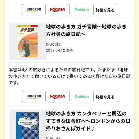
詳細を見る
地球の歩き方 ガチ冒険～地球の歩き
方社員の旅日記～
D-Books
2018.04.12 発売
本書は4人の旅好きによるただの旅日記です。たまたま『地球
の歩き方』で働いているだけで書いてある内容はただの旅日記
です。
詳細を見る
地球の歩き方 カンタベリーと周辺の
すてきな田舎町へ～ロンドンからの日
帰りおさんぽガイド♪
D-Books