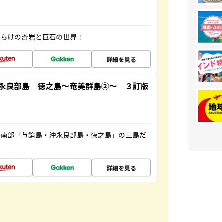
だらけの奇岩と巨石の世界！
詳細を見る
永良部島 徳之島～奄美群島②～ ３訂版
島南部「与論島・沖永良部島・徳之島」の三島だ
詳細を見る