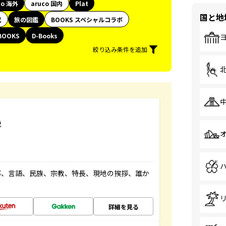
co 海外
aruco 国内
Plat
国と地
代
旅の図鑑
BOOKS スペシャルコラボ
BOOKS
D-Books
絞り込み条件を追加
説
都、言語、民族、宗教、特長、現地の挨拶、誰か
詳細を見る