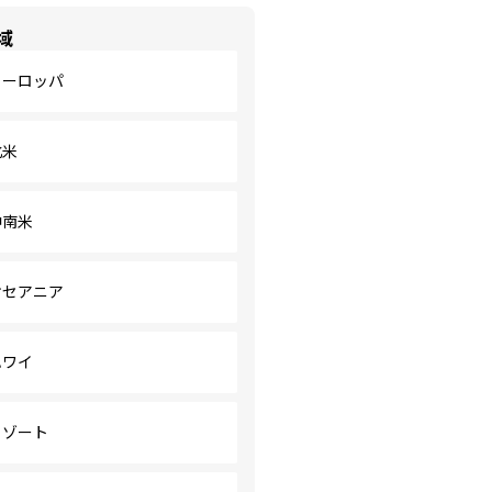
域
ヨーロッパ
北米
中南米
オセアニア
ハワイ
リゾート