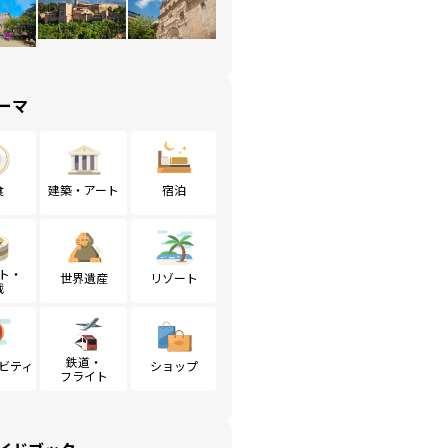
ーマ
食
建築・アート
宿泊
ト・
世界遺産
リゾート
戦
鉄道・
ビティ
ショップ
フライト