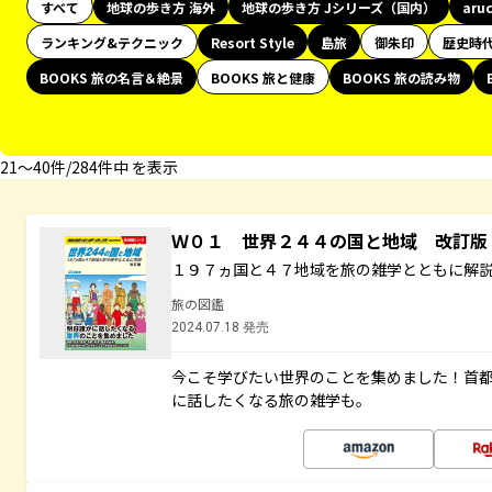
すべて
地球の歩き方 海外
地球の歩き方 Jシリーズ（国内）
aru
ランキング&テクニック
Resort Style
島旅
御朱印
歴史時
BOOKS 旅の名言＆絶景
BOOKS 旅と健康
BOOKS 旅の読み物
21〜40件/284件中 を表示
Ｗ０１ 世界２４４の国と地域 改訂版
１９７ヵ国と４７地域を旅の雑学とともに解
旅の図鑑
2024.07.18 発売
今こそ学びたい世界のことを集めました！首
に話したくなる旅の雑学も。