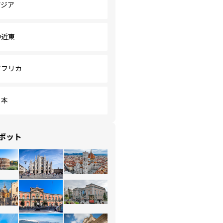
アジア
中近東
アフリカ
日本
ポット