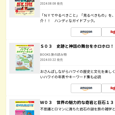
2024.08.08 発売
「ＮＹでやるべきこと」「見るべきもの」を
介！！ ハンディなガイドブック。
Ｓ０３ 史跡と神話の舞台をホロホロ！
BOOKS 旅の読み物
2024.03.22 発売
おさんぽしながらハワイの歴史と文化を楽し
いハワイの年表やキーワード集も必読
Ｗ０３ 世界の魅力的な奇岩と巨石１
不思議とロマンに満ちた岩石の謎を旅の雑学