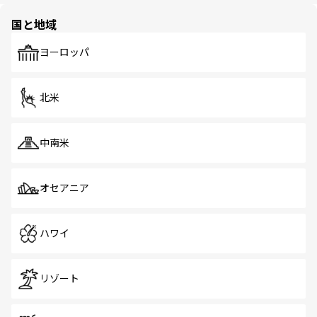
園や自然保護区など、自然が調和した近代的な景観と文化
の多様性あふれるカラフルな町は、どこを歩いても新しい
国と地域
発見がある。さらに、治安のよさや充実した公共交通機関
も、旅行者にとっては魅力的なポイント。グルメも豊富
で、ホーカーズは地元の風情を楽しめる外せないスポット
ヨーロッパ
だ。訪れる人を飽きさせないシンガポールで、多様な魅力
を体感しよう。 なお、新着のシンガポール情報は
コンテン
ツ一覧
を参照してほしい。
北米
中南米
オセアニア
ハワイ
リゾート