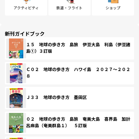
アクティビティ
鉄道・フライト
ショップ
新刊ガイドブック
１５ 地球の歩き方 島旅 伊豆大島 利島（伊豆諸
島①）３訂版
Ｃ０２ 地球の歩き方 ハワイ島 ２０２７～２０２
８
Ｊ３３ 地球の歩き方 墨田区
０２ 地球の歩き方 島旅 奄美大島 喜界島 加計
呂麻島（奄美群島１） ５訂版