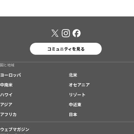
コミュニティを見る
国と地域
ヨーロッパ
北米
中南米
オセアニア
ハワイ
リゾート
アジア
中近東
アフリカ
日本
ウェブマガジン