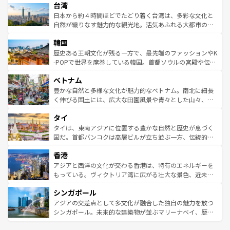
ならではの贅沢な旅のスタイルだ。 なお、新着のアメリカ
台湾
れるおもてなしの心で訪れる人々を迎えてくれるハワイの
リアリーフや大陸中央部にそびえるウルル（エアーズロッ
情報は
コンテンツ一覧
を参照してほしい。
人々、おいしいローカルフードやハワイアンミュージッ
ク）、タスマニアの美しい原生林やケアンズの熱帯雨林な
日本から約４時間ほどでたどり着く台湾は、多彩な文化と
ク、伝統的なフラダンスなど、すべてがハワイの魅力を彩
ど、見どころがたくさん。また、カフェやワイン、オージ
自然が織りなす魅力的な観光地。活気あふれる大都市の台
っている。訪れるたびに新しい発見と感動が待っているハ
ービーフなどの食文化も豊かで、美味しいものであふれて
北やノスタルジックな町並みが人気な九份（ジォウフェ
ワイを、存分に味わってほしい。 なお、新着のハワイ情報
韓国
いる。アクティビティも充実しており、サーフィンやダイ
ン）、静ひつな山岳地帯である台湾東部など、都市の喧騒
は
コンテンツ一覧
を参照してほしい。
ビング、ハイキングなど、アウトドア好きにはたまらな
と山間の静けさが共存しており、訪れる人に新しい発見と
歴史ある王朝文化が残る一方で、最先端のファッションやK
い。オーストラリアの多彩な魅力を存分に味わいつくそ
驚きをもたらしてくれる。また、奥深い台湾の食文化も魅
-POPで世界を席巻している韓国。首都ソウルの宮殿や伝統
う。 なお、新着のオーストラリア情報は
コンテンツ一覧
を
力で、夜市などの屋台グルメから高級料理、ヘルシーで美
家屋が並ぶエリアでは韓国の歴史と文化に浸ることがで
参照してほしい。
ベトナム
容にもいいと評判のスイーツなど、バラエティ豊かな料理
き、地方に足を延ばせば四季折々の自然美を楽しむことが
が味わえる。 なお、新着の台湾情報は
コンテンツ一覧
を参
できる。そして、キムチや焼肉、絶品のストリートフード
豊かな自然と多様な文化が魅力的なベトナム。南北に細長
照してほしい。
まで、さまざまな韓国料理が待っている。夜には、韓国な
く伸びる国土には、広大な田園風景や青々とした山々、世
らではのナイトライフも堪能できる。あたたかいホスピタ
界遺産に登録された壮大な自然景観が点在し、都市部では
タイ
リティに包まれながら、韓国の多彩な魅力を心ゆくまで味
急速な発展と共に伝統が息づく。ハノイの古い町並みやホ
わってみてほしい。 なお、新着の韓国情報は
コンテンツ一
ーチミン市のフランス統治時代の建物も、独特の雰囲気を
タイは、東南アジアに位置する豊かな自然と歴史が息づく
覧
を参照してほしい。
醸し出している。また、バラエティの豊かさとおいしさで
国だ。首都バンコクは高層ビルが立ち並ぶ一方、伝統的な
世界中の食通を魅了してやまないベトナム料理も魅力のひ
寺院や市場がいたるところに点在し、古きよき文化と現代
香港
とつ。フォーやバインミー、ベトナムコーヒーなどは、ぜ
の活気が交差している。北部ではチェンマイなどの山岳地
ひ現地で味わいたい。どの地域を訪れてもあたたかい人々
帯で自然と触れ合い、南部ではプーケットやクラビの美し
アジアと西洋の文化が交わる香港は、特有のエネルギーを
が旅行者を迎えてくれるので、きっと忘れられない旅にな
いビーチでリゾート気分を楽しむことができる。タイ料理
もっている。ヴィクトリア湾に広がる壮大な景色、近未来
るはずだ。 なお、新着のベトナム情報は
コンテンツ一覧
を
は世界的に有名で、屋台から高級レストランまで味覚を刺
的なアートスポット、そして歴史と現代が融合した町並
参照してほしい。
シンガポール
激する。気候は一年中温暖で、どの季節にも異なる楽しみ
み、どこを訪れても感動するはず。観光スポットが密集し
が待っている。親しみやすいタイの人々、仏教を中心とし
ており、効率よく見どころを回れるのも魅力。息をのむよ
アジアの交差点として多文化が融合した独自の魅力を放つ
た文化、そして多様な観光資源が、訪れる旅人を魅了し続
うな絶景から文化的な体験まで、香港を存分に楽しみ尽く
シンガポール。未来的な建築物が並ぶマリーナベイ、歴史
ける。 なお、新着のタイ情報は
コンテンツ一覧
を参照して
そう。 なお、新着の香港情報は
コンテンツ一覧
を参照して
と伝統を感じられるエスニックタウン、多数の緑豊かな公
ほしい。
ほしい。