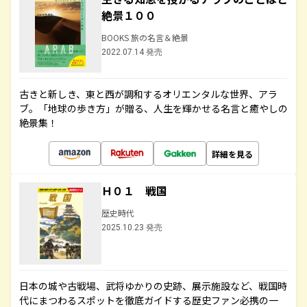
絶景１００
BOOKS 旅の名言＆絶景
2022.07.14 発売
古きと新しき、東と西が調和するオリエンタルな世界、アラ
ブ。「地球の歩き方」が贈る、人生を輝かせる名言と癒やしの
絶景集！
詳細を見る
Ｈ０１ 戦国
歴史時代
2025.10.23 発売
日本の城や古戦場、武将ゆかりの史跡、展示施設など、戦国時
代にまつわるスポットを徹底ガイドする歴史ファン必携の一