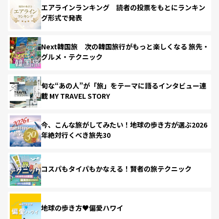
エアラインランキング 読者の投票をもとにランキン
グ形式で発表
Next韓国旅 次の韓国旅行がもっと楽しくなる 旅先・
グルメ・テクニック
旬な“あの人”が「旅」をテーマに語るインタビュー連
載 MY TRAVEL STORY
今、こんな旅がしてみたい！地球の歩き方が選ぶ2026
年絶対行くべき旅先30
コスパもタイパもかなえる！賢者の旅テクニック
地球の歩き方♥偏愛ハワイ