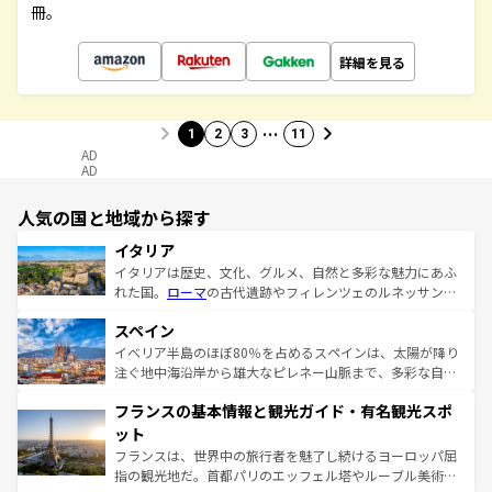
冊。
詳細を見る
…
1
2
3
11
AD
AD
人気の国と地域から探す
イタリア
イタリアは歴史、文化、グルメ、自然と多彩な魅力にあふ
れた国。
ローマ
の古代遺跡やフィレンツェのルネッサンス
美術、ヴェネツィアの運河など、歴史あるスポットはもち
スペイン
ろん、トスカーナの美しい田園風景やアマルフィ海岸の絶
景など、自然景観も見逃せない。観光の合間には、本場の
イベリア半島のほぼ80％を占めるスペインは、太陽が降り
ピザやパスタなど、絶品のイタリア料理を堪能することも
注ぐ地中海沿岸から雄大なピレネー山脈まで、多彩な自然
できる。朝目覚めてから夜眠るまで、すべての瞬間を楽し
と文化が詰まったヨーロッパ屈指の旅行先だ。多様な地域
フランスの基本情報と観光ガイド・有名観光スポ
ませてくれるイタリアで、忘れられない旅をしてみよう！
文化が根付くこの国では、情熱的なフラメンコ、熱気あふ
なお、新着のイタリア情報は
コンテンツ一覧
を参照してほ
れる闘牛、そして美味しいタパスが生活の一部となってい
ット
しい。
る。首都マドリードの洗練された雰囲気や、バルセロナの
フランスは、世界中の旅行者を魅了し続けるヨーロッパ屈
アートに溢れた街角から、地方では古代ローマ遺跡や中世
指の観光地だ。首都パリのエッフェル塔やルーブル美術館
の城塞都市、穏やかなビーチリゾートまで多彩な表情を見