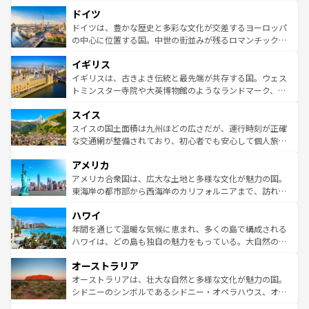
といった象徴的なスポットから、田舎町の古風な美しさま
せる。地方によって風土や気候が異なるスペインはその個
ドイツ
で、幅広い魅力が詰まっている。華麗な宮殿、歴史的な大
性で訪れる人を魅了する。 なお、新着のスペイン情報は
コ
聖堂、美しいビーチ、そして豊かな自然が、訪れる者を心
ドイツは、豊かな歴史と多彩な文化が交差するヨーロッパ
ンテンツ一覧
を参照してほしい。
から魅了する。また、フランスは美食の国としても知ら
の中心に位置する国。中世の街並みが残るロマンチック街
れ、フランス料理はユネスコ無形文化遺産にも登録されて
道から、未来を先取りするようなモダンな都市まで多様な
イギリス
いる。シャンパンの発祥地であるランス、プロヴァンスの
顔を持つこの国は、どこを歩いても飽きることがない。ベ
香り高いラベンダー畑など、多彩な楽しみ方が可能だ。さ
ルリンの文化的活気、バイエルン州のアルプスの絶景、そ
イギリスは、古きよき伝統と最先端が共存する国。ウェス
らに、パリ以外の地域にも魅力が溢れており、どの街角に
してライン川沿いのワイン畑といった風景は必見。ビール
トミンスター寺院や大英博物館のようなランドマーク、歴
も豊かな歴史と文化が息づいている。パリ以外の個性あふ
とソーセージを味わいながら地元の人と過ごす楽しい時間
史ある大学都市、美しい丘陵地帯や牧歌的な風景など、エ
れる地方に足を運ぶとそれぞれで全く異なる文化を体験で
スイス
は、お酒好きな人にはぜひ体験してほしい。 なお、新着の
リアごとに異なる魅力がある。また、優雅なアフタヌーン
きるだろう。 なお、新着のフランス情報は
コンテンツ一覧
ドイツ情報は
コンテンツ一覧
を参照してほしい。
ティー、ビール好きにはたまらない英国パブ、サッカー観
スイスの国土面積は九州ほどの広さだが、運行時刻が正確
を参照してほしい。
戦など、本場だからこそできる体験も豊富。イギリスを旅
な交通網が整備されており、初心者でも安心して個人旅行
して楽しみつくそう。 なお、新着のイギリス情報は
コンテ
を楽しめる。日本同様に時刻表どおりの旅が可能だ。中世
アメリカ
ンツ一覧
を参照してほしい。
の建物がそのまま残る町や、スイスならではのユニークな
博物館もあり、アルプス観光だけでなく町歩きも満喫する
アメリカ合衆国は、広大な土地と多様な文化が魅力の国。
ことができる。国民の所得が高いため物価も高いが、旅行
東海岸の都市部から西海岸のカリフォルニアまで、訪れる
者向けの交通パス提供のサービスもあり、うまく活用すれ
場所ごとに異なる風景と体験が待っている。ニューヨーク
ハワイ
ば市内交通費無料で観光を楽しむこともできる。 なお、新
のような巨大都市は、観光、ショッピング、エンターテイ
着のスイス情報は
コンテンツ一覧
を参照してほしい。
ンメントが詰まった刺激的なスポットだ。一方、アメリカ
年間を通じて温暖な気候に恵まれ、多くの島で構成される
西部には大自然が広がり、グランドキャニオンやイエロー
ハワイは、どの島も独自の魅力をもっている。大自然の神
ストーン国立公園といった絶景が堪能できる。さらに、南
秘を感じたいなら、火山が生み出した壮大な景観を誇るハ
オーストラリア
部のニューオーリンズでは、音楽と美食が融合した独特の
ワイ島は見逃せない。また、定番の観光地といえばオアフ
文化が魅力。旅行者はアメリカの各地域で異なる魅力を楽
島だが、静かな自然を求めるならマウイ島やカウアイ島が
オーストラリアは、壮大な自然と多様な文化が魅力の国。
しみながら、その多様性と豊かな歴史を感じることができ
おすすめ。エメラルドグリーンに輝く海をはじめ、豊かな
シドニーのシンボルであるシドニー・オペラハウス、オー
るだろう。車でのロードトリップや列車の旅も、アメリカ
文化や歴史が息づいている。「アロハスピリット」と呼ば
ストラリア東海岸北部に広がる大サンゴ礁地帯グレートバ