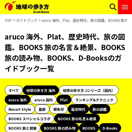
TOP
ガイドブック
aruco 海外、Plat、歴史時代、旅の図鑑、BOOKS 旅の
aruco 海外、Plat、歴史時代、旅の図
鑑、BOOKS 旅の名言＆絶景、BOOKS
旅の読み物、BOOKS、D-Booksのガ
イドブック一覧
すべて
地球の歩き方 海外
地球の歩き方 Jシリーズ（国内）
aruco 海外
aruco 国内
Plat
ランキング&テクニック
Resort Style
島旅
御朱印
歴史時代
旅の図鑑
BOOKS スペシャルコラボ
BOOKS 旅の名言＆絶景
BOOKS 旅と健康
BOOKS 旅の読み物
BOOKS
D-Books