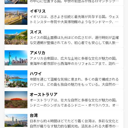
から魅了する。また、フランスは美食の国としても知ら
の中心に位置する国。中世の街並みが残るロマンチック街
れ、フランス料理はユネスコ無形文化遺産にも登録されて
道から、未来を先取りするようなモダンな都市まで多様な
イギリス
いる。シャンパンの発祥地であるランス、プロヴァンスの
顔を持つこの国は、どこを歩いても飽きることがない。ベ
香り高いラベンダー畑など、多彩な楽しみ方が可能だ。さ
ルリンの文化的活気、バイエルン州のアルプスの絶景、そ
イギリスは、古きよき伝統と最先端が共存する国。ウェス
らに、パリ以外の地域にも魅力が溢れており、どの街角に
してライン川沿いのワイン畑といった風景は必見。ビール
トミンスター寺院や大英博物館のようなランドマーク、歴
も豊かな歴史と文化が息づいている。パリ以外の個性あふ
とソーセージを味わいながら地元の人と過ごす楽しい時間
史ある大学都市、美しい丘陵地帯や牧歌的な風景など、エ
れる地方に足を運ぶとそれぞれで全く異なる文化を体験で
スイス
は、お酒好きな人にはぜひ体験してほしい。 なお、新着の
リアごとに異なる魅力がある。また、優雅なアフタヌーン
きるだろう。 なお、新着のフランス情報は
コンテンツ一覧
ドイツ情報は
コンテンツ一覧
を参照してほしい。
ティー、ビール好きにはたまらない英国パブ、サッカー観
スイスの国土面積は九州ほどの広さだが、運行時刻が正確
を参照してほしい。
戦など、本場だからこそできる体験も豊富。イギリスを旅
な交通網が整備されており、初心者でも安心して個人旅行
して楽しみつくそう。 なお、新着のイギリス情報は
コンテ
を楽しめる。日本同様に時刻表どおりの旅が可能だ。中世
アメリカ
ンツ一覧
を参照してほしい。
の建物がそのまま残る町や、スイスならではのユニークな
博物館もあり、アルプス観光だけでなく町歩きも満喫する
アメリカ合衆国は、広大な土地と多様な文化が魅力の国。
ことができる。国民の所得が高いため物価も高いが、旅行
東海岸の都市部から西海岸のカリフォルニアまで、訪れる
者向けの交通パス提供のサービスもあり、うまく活用すれ
場所ごとに異なる風景と体験が待っている。ニューヨーク
ハワイ
ば市内交通費無料で観光を楽しむこともできる。 なお、新
のような巨大都市は、観光、ショッピング、エンターテイ
着のスイス情報は
コンテンツ一覧
を参照してほしい。
ンメントが詰まった刺激的なスポットだ。一方、アメリカ
年間を通じて温暖な気候に恵まれ、多くの島で構成される
西部には大自然が広がり、グランドキャニオンやイエロー
ハワイは、どの島も独自の魅力をもっている。大自然の神
ストーン国立公園といった絶景が堪能できる。さらに、南
秘を感じたいなら、火山が生み出した壮大な景観を誇るハ
オーストラリア
部のニューオーリンズでは、音楽と美食が融合した独特の
ワイ島は見逃せない。また、定番の観光地といえばオアフ
文化が魅力。旅行者はアメリカの各地域で異なる魅力を楽
島だが、静かな自然を求めるならマウイ島やカウアイ島が
オーストラリアは、壮大な自然と多様な文化が魅力の国。
しみながら、その多様性と豊かな歴史を感じることができ
おすすめ。エメラルドグリーンに輝く海をはじめ、豊かな
シドニーのシンボルであるシドニー・オペラハウス、オー
るだろう。車でのロードトリップや列車の旅も、アメリカ
文化や歴史が息づいている。「アロハスピリット」と呼ば
ストラリア東海岸北部に広がる大サンゴ礁地帯グレートバ
ならではの贅沢な旅のスタイルだ。 なお、新着のアメリカ
台湾
れるおもてなしの心で訪れる人々を迎えてくれるハワイの
リアリーフや大陸中央部にそびえるウルル（エアーズロッ
情報は
コンテンツ一覧
を参照してほしい。
人々、おいしいローカルフードやハワイアンミュージッ
ク）、タスマニアの美しい原生林やケアンズの熱帯雨林な
日本から約４時間ほどでたどり着く台湾は、多彩な文化と
ク、伝統的なフラダンスなど、すべてがハワイの魅力を彩
ど、見どころがたくさん。また、カフェやワイン、オージ
自然が織りなす魅力的な観光地。活気あふれる大都市の台