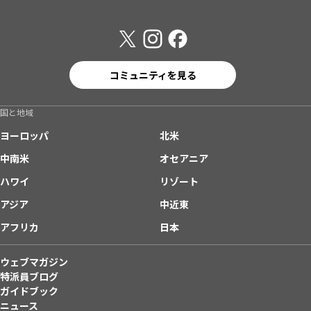
コミュニティを見る
国と地域
ヨーロッパ
北米
中南米
オセアニア
ハワイ
リゾート
アジア
中近東
アフリカ
日本
ウェブマガジン
特派員ブログ
ガイドブック
ニュース