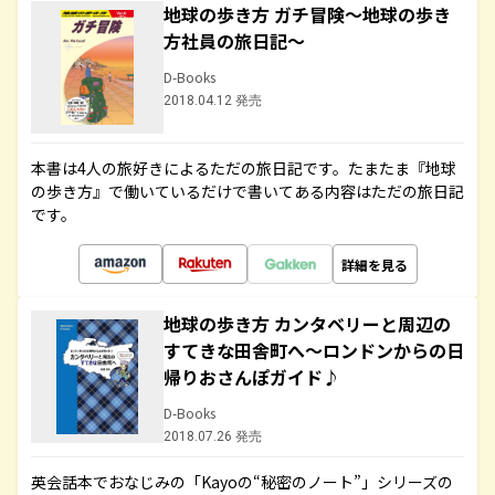
地球の歩き方 ガチ冒険～地球の歩き
方社員の旅日記～
D-Books
2018.04.12 発売
本書は4人の旅好きによるただの旅日記です。たまたま『地球
の歩き方』で働いているだけで書いてある内容はただの旅日記
です。
詳細を見る
地球の歩き方 カンタベリーと周辺の
すてきな田舎町へ～ロンドンからの日
帰りおさんぽガイド♪
D-Books
2018.07.26 発売
英会話本でおなじみの「Kayoの“秘密のノート”」シリーズの