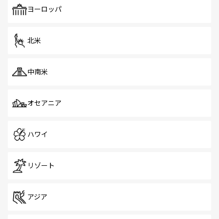
で、ホーカーズは地元の風情を楽しめる外せないスポット
ヨーロッパ
だ。訪れる人を飽きさせないシンガポールで、多様な魅力
を体感しよう。 なお、新着のシンガポール情報は
コンテン
ツ一覧
を参照してほしい。
北米
中南米
オセアニア
ハワイ
リゾート
アジア