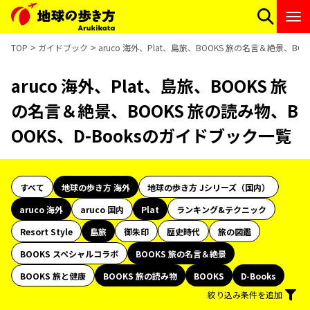
TOP
ガイドブック
aruco 海外、Plat、島旅、BOOKS 旅の名言＆絶景、BO
aruco 海外、Plat、島旅、BOOKS 旅
の名言＆絶景、BOOKS 旅の読み物、B
OOKS、D-Booksのガイドブック一覧
すべて
地球の歩き方 海外
地球の歩き方 Jシリーズ（国内）
aruco 海外
aruco 国内
Plat
ランキング&テクニック
Resort Style
島旅
御朱印
歴史時代
旅の図鑑
BOOKS スペシャルコラボ
BOOKS 旅の名言＆絶景
BOOKS 旅と健康
BOOKS 旅の読み物
BOOKS
D-Books
絞り込み条件を追加