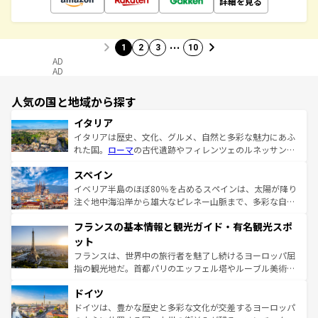
詳細を見る
…
1
2
3
10
AD
AD
人気の国と地域から探す
イタリア
イタリアは歴史、文化、グルメ、自然と多彩な魅力にあふ
れた国。
ローマ
の古代遺跡やフィレンツェのルネッサンス
美術、ヴェネツィアの運河など、歴史あるスポットはもち
スペイン
ろん、トスカーナの美しい田園風景やアマルフィ海岸の絶
景など、自然景観も見逃せない。観光の合間には、本場の
イベリア半島のほぼ80％を占めるスペインは、太陽が降り
ピザやパスタなど、絶品のイタリア料理を堪能することも
注ぐ地中海沿岸から雄大なピレネー山脈まで、多彩な自然
できる。朝目覚めてから夜眠るまで、すべての瞬間を楽し
と文化が詰まったヨーロッパ屈指の旅行先だ。多様な地域
フランスの基本情報と観光ガイド・有名観光スポ
ませてくれるイタリアで、忘れられない旅をしてみよう！
文化が根付くこの国では、情熱的なフラメンコ、熱気あふ
なお、新着のイタリア情報は
コンテンツ一覧
を参照してほ
れる闘牛、そして美味しいタパスが生活の一部となってい
ット
しい。
る。首都マドリードの洗練された雰囲気や、バルセロナの
フランスは、世界中の旅行者を魅了し続けるヨーロッパ屈
アートに溢れた街角から、地方では古代ローマ遺跡や中世
指の観光地だ。首都パリのエッフェル塔やルーブル美術館
の城塞都市、穏やかなビーチリゾートまで多彩な表情を見
といった象徴的なスポットから、田舎町の古風な美しさま
せる。地方によって風土や気候が異なるスペインはその個
ドイツ
で、幅広い魅力が詰まっている。華麗な宮殿、歴史的な大
性で訪れる人を魅了する。 なお、新着のスペイン情報は
コ
聖堂、美しいビーチ、そして豊かな自然が、訪れる者を心
ドイツは、豊かな歴史と多彩な文化が交差するヨーロッパ
ンテンツ一覧
を参照してほしい。