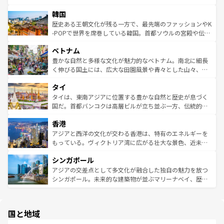
っている。訪れるたびに新しい発見と感動が待っているハ
ービーフなどの食文化も豊かで、美味しいものであふれて
北やノスタルジックな町並みが人気な九份（ジォウフェ
ワイを、存分に味わってほしい。 なお、新着のハワイ情報
韓国
いる。アクティビティも充実しており、サーフィンやダイ
ン）、静ひつな山岳地帯である台湾東部など、都市の喧騒
は
コンテンツ一覧
を参照してほしい。
ビング、ハイキングなど、アウトドア好きにはたまらな
と山間の静けさが共存しており、訪れる人に新しい発見と
歴史ある王朝文化が残る一方で、最先端のファッションやK
い。オーストラリアの多彩な魅力を存分に味わいつくそ
驚きをもたらしてくれる。また、奥深い台湾の食文化も魅
-POPで世界を席巻している韓国。首都ソウルの宮殿や伝統
う。 なお、新着のオーストラリア情報は
コンテンツ一覧
を
力で、夜市などの屋台グルメから高級料理、ヘルシーで美
家屋が並ぶエリアでは韓国の歴史と文化に浸ることがで
参照してほしい。
ベトナム
容にもいいと評判のスイーツなど、バラエティ豊かな料理
き、地方に足を延ばせば四季折々の自然美を楽しむことが
が味わえる。 なお、新着の台湾情報は
コンテンツ一覧
を参
できる。そして、キムチや焼肉、絶品のストリートフード
豊かな自然と多様な文化が魅力的なベトナム。南北に細長
照してほしい。
まで、さまざまな韓国料理が待っている。夜には、韓国な
く伸びる国土には、広大な田園風景や青々とした山々、世
らではのナイトライフも堪能できる。あたたかいホスピタ
界遺産に登録された壮大な自然景観が点在し、都市部では
タイ
リティに包まれながら、韓国の多彩な魅力を心ゆくまで味
急速な発展と共に伝統が息づく。ハノイの古い町並みやホ
わってみてほしい。 なお、新着の韓国情報は
コンテンツ一
ーチミン市のフランス統治時代の建物も、独特の雰囲気を
タイは、東南アジアに位置する豊かな自然と歴史が息づく
覧
を参照してほしい。
醸し出している。また、バラエティの豊かさとおいしさで
国だ。首都バンコクは高層ビルが立ち並ぶ一方、伝統的な
世界中の食通を魅了してやまないベトナム料理も魅力のひ
寺院や市場がいたるところに点在し、古きよき文化と現代
香港
とつ。フォーやバインミー、ベトナムコーヒーなどは、ぜ
の活気が交差している。北部ではチェンマイなどの山岳地
ひ現地で味わいたい。どの地域を訪れてもあたたかい人々
帯で自然と触れ合い、南部ではプーケットやクラビの美し
アジアと西洋の文化が交わる香港は、特有のエネルギーを
が旅行者を迎えてくれるので、きっと忘れられない旅にな
いビーチでリゾート気分を楽しむことができる。タイ料理
もっている。ヴィクトリア湾に広がる壮大な景色、近未来
るはずだ。 なお、新着のベトナム情報は
コンテンツ一覧
を
は世界的に有名で、屋台から高級レストランまで味覚を刺
的なアートスポット、そして歴史と現代が融合した町並
参照してほしい。
シンガポール
激する。気候は一年中温暖で、どの季節にも異なる楽しみ
み、どこを訪れても感動するはず。観光スポットが密集し
が待っている。親しみやすいタイの人々、仏教を中心とし
ており、効率よく見どころを回れるのも魅力。息をのむよ
アジアの交差点として多文化が融合した独自の魅力を放つ
た文化、そして多様な観光資源が、訪れる旅人を魅了し続
うな絶景から文化的な体験まで、香港を存分に楽しみ尽く
シンガポール。未来的な建築物が並ぶマリーナベイ、歴史
ける。 なお、新着のタイ情報は
コンテンツ一覧
を参照して
そう。 なお、新着の香港情報は
コンテンツ一覧
を参照して
と伝統を感じられるエスニックタウン、多数の緑豊かな公
ほしい。
ほしい。
園や自然保護区など、自然が調和した近代的な景観と文化
の多様性あふれるカラフルな町は、どこを歩いても新しい
国と地域
発見がある。さらに、治安のよさや充実した公共交通機関
も、旅行者にとっては魅力的なポイント。グルメも豊富