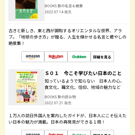
BOOKS 旅の名言＆絶景
2022.07.14 発売
古きと新しき、東と西が調和するオリエンタルな世界、アラ
ブ。「地球の歩き方」が贈る、人生を輝かせる名言と癒やしの
絶景集！
詳細を見る
Ｓ０１ 今こそ学びたい日本のこと
知っているようで知らない 日本人の心、
食文化、職文化、信仰、地域の魅力など
BOOKS 旅の読み物
2022.07.21 発売
１万人の訪日外国人を案内したガイドが、日本人にこそ伝えた
い日本の魅力が満載。日本の再発見ができる１冊！