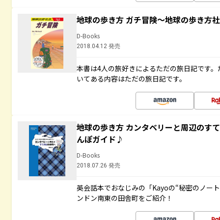
地球の歩き方 ガチ冒険～地球の歩き方
D-Books
2018.04.12 発売
本書は4人の旅好きによるただの旅日記です。
いてある内容はただの旅日記です。
地球の歩き方 カンタベリーと周辺のす
んぽガイド♪
D-Books
2018.07.26 発売
英会話本でおなじみの「Kayoの“秘密のノー
ンドン南東の田舎町をご紹介！