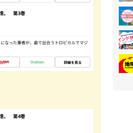
憶。 第3巻
とになった筆者が、島で出合うトロピカルでマジ
詳細を見る
憶。 第4巻