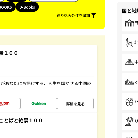
BOOKS
D-Books
国と地
絞り込み条件を追加
景１００
」があなたにお届けする、人生を輝かせる中国の
詳細を見る
ことばと絶景１００