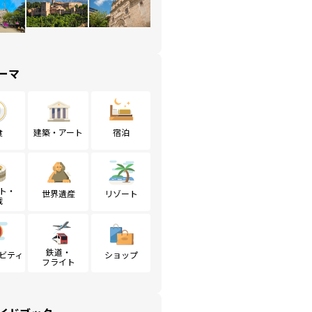
ーマ
食
建築・アート
宿泊
ト・
世界遺産
リゾート
戦
鉄道・
ビティ
ショップ
フライト