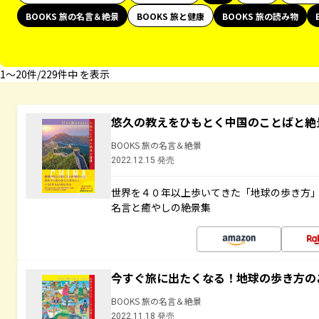
BOOKS 旅の名言＆絶景
BOOKS 旅と健康
BOOKS 旅の読み物
1〜20件/229件中 を表示
悠久の教えをひもとく中国のことばと絶
BOOKS 旅の名言＆絶景
2022.12.15 発売
世界を４０年以上歩いてきた「地球の歩き方
名言と癒やしの絶景集
今すぐ旅に出たくなる！地球の歩き方の
BOOKS 旅の名言＆絶景
2022.11.18 発売