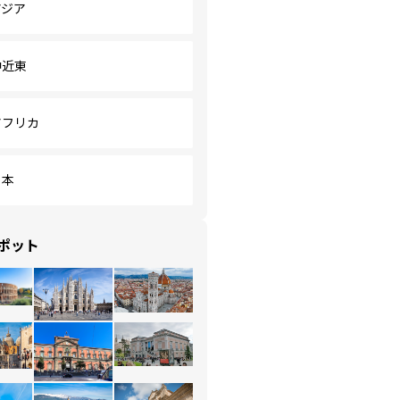
アジア
中近東
アフリカ
日本
ポット