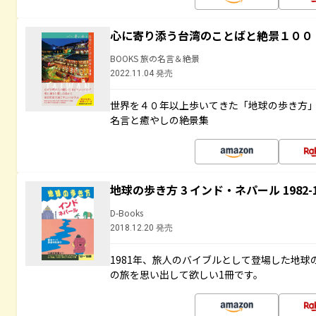
心に寄り添う台湾のことばと絶景１００
BOOKS 旅の名言＆絶景
2022.11.04 発売
世界を４０年以上歩いてきた「地球の歩き方
名言と癒やしの絶景集
地球の歩き方 3 インド・ネパール 1982
D-Books
2018.12.20 発売
1981年、旅人のバイブルとして登場した地
の旅を思い出して欲しい1冊です。