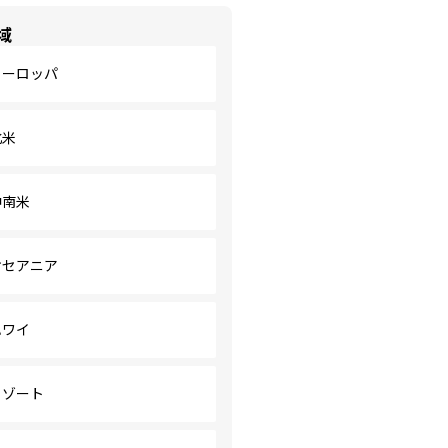
域
ヨーロッパ
北米
中南米
オセアニア
ハワイ
リゾート