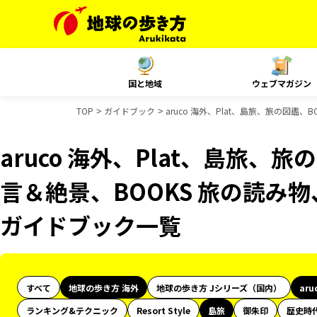
国と地域
ウェブマガジン
TOP
ガイドブック
aruco 海外、Plat、島旅、旅の図鑑、
aruco 海外、Plat、島旅、旅
言＆絶景、BOOKS 旅の読み物、
ガイドブック一覧
すべて
地球の歩き方 海外
地球の歩き方 Jシリーズ（国内）
aru
ランキング&テクニック
Resort Style
島旅
御朱印
歴史時