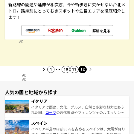
新路線の開通や延伸が相次ぎ、今や街歩きに欠かせない台北メ
トロ。路線別にとっておきスポットや注目エリアを徹底紹介し
ます！
詳細を見る
AD
…
1
10
11
12
AD
AD
人気の国と地域から探す
イタリア
イタリアは歴史、文化、グルメ、自然と多彩な魅力にあふ
れた国。
ローマ
の古代遺跡やフィレンツェのルネッサンス
美術、ヴェネツィアの運河など、歴史あるスポットはもち
スペイン
ろん、トスカーナの美しい田園風景やアマルフィ海岸の絶
景など、自然景観も見逃せない。観光の合間には、本場の
イベリア半島のほぼ80％を占めるスペインは、太陽が降り
ピザやパスタなど、絶品のイタリア料理を堪能することも