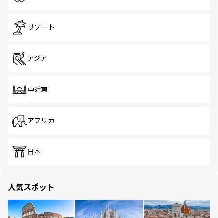
リゾート
アジア
中近東
アフリカ
日本
人気スポット