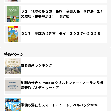
０２ 地球の歩き方 島旅 奄美大島 喜界島 加計
呂麻島（奄美群島１） ５訂版
Ｄ１７ 地球の歩き方 タイ ２０２７～２０２８
特設ページ
世界遺産ランキング
地球の歩き方 meets クリストファー・ノーラン監督
最新作『オデュッセイア』
準備も滞在もスマートに！ トラベルハック2026