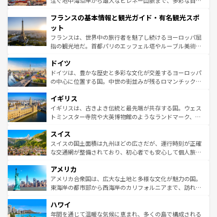
注ぐ地中海沿岸から雄大なピレネー山脈まで、多彩な自然
できる。朝目覚めてから夜眠るまで、すべての瞬間を楽し
と文化が詰まったヨーロッパ屈指の旅行先だ。多様な地域
フランスの基本情報と観光ガイド・有名観光スポ
ませてくれるイタリアで、忘れられない旅をしてみよう！
文化が根付くこの国では、情熱的なフラメンコ、熱気あふ
なお、新着のイタリア情報は
コンテンツ一覧
を参照してほ
れる闘牛、そして美味しいタパスが生活の一部となってい
ット
しい。
る。首都マドリードの洗練された雰囲気や、バルセロナの
フランスは、世界中の旅行者を魅了し続けるヨーロッパ屈
アートに溢れた街角から、地方では古代ローマ遺跡や中世
指の観光地だ。首都パリのエッフェル塔やルーブル美術館
の城塞都市、穏やかなビーチリゾートまで多彩な表情を見
といった象徴的なスポットから、田舎町の古風な美しさま
せる。地方によって風土や気候が異なるスペインはその個
ドイツ
で、幅広い魅力が詰まっている。華麗な宮殿、歴史的な大
性で訪れる人を魅了する。 なお、新着のスペイン情報は
コ
聖堂、美しいビーチ、そして豊かな自然が、訪れる者を心
ドイツは、豊かな歴史と多彩な文化が交差するヨーロッパ
ンテンツ一覧
を参照してほしい。
から魅了する。また、フランスは美食の国としても知ら
の中心に位置する国。中世の街並みが残るロマンチック街
れ、フランス料理はユネスコ無形文化遺産にも登録されて
道から、未来を先取りするようなモダンな都市まで多様な
イギリス
いる。シャンパンの発祥地であるランス、プロヴァンスの
顔を持つこの国は、どこを歩いても飽きることがない。ベ
香り高いラベンダー畑など、多彩な楽しみ方が可能だ。さ
ルリンの文化的活気、バイエルン州のアルプスの絶景、そ
イギリスは、古きよき伝統と最先端が共存する国。ウェス
らに、パリ以外の地域にも魅力が溢れており、どの街角に
してライン川沿いのワイン畑といった風景は必見。ビール
トミンスター寺院や大英博物館のようなランドマーク、歴
も豊かな歴史と文化が息づいている。パリ以外の個性あふ
とソーセージを味わいながら地元の人と過ごす楽しい時間
史ある大学都市、美しい丘陵地帯や牧歌的な風景など、エ
れる地方に足を運ぶとそれぞれで全く異なる文化を体験で
スイス
は、お酒好きな人にはぜひ体験してほしい。 なお、新着の
リアごとに異なる魅力がある。また、優雅なアフタヌーン
きるだろう。 なお、新着のフランス情報は
コンテンツ一覧
ドイツ情報は
コンテンツ一覧
を参照してほしい。
ティー、ビール好きにはたまらない英国パブ、サッカー観
スイスの国土面積は九州ほどの広さだが、運行時刻が正確
を参照してほしい。
戦など、本場だからこそできる体験も豊富。イギリスを旅
な交通網が整備されており、初心者でも安心して個人旅行
して楽しみつくそう。 なお、新着のイギリス情報は
コンテ
を楽しめる。日本同様に時刻表どおりの旅が可能だ。中世
アメリカ
ンツ一覧
を参照してほしい。
の建物がそのまま残る町や、スイスならではのユニークな
博物館もあり、アルプス観光だけでなく町歩きも満喫する
アメリカ合衆国は、広大な土地と多様な文化が魅力の国。
ことができる。国民の所得が高いため物価も高いが、旅行
東海岸の都市部から西海岸のカリフォルニアまで、訪れる
者向けの交通パス提供のサービスもあり、うまく活用すれ
場所ごとに異なる風景と体験が待っている。ニューヨーク
ハワイ
ば市内交通費無料で観光を楽しむこともできる。 なお、新
のような巨大都市は、観光、ショッピング、エンターテイ
着のスイス情報は
コンテンツ一覧
を参照してほしい。
ンメントが詰まった刺激的なスポットだ。一方、アメリカ
年間を通じて温暖な気候に恵まれ、多くの島で構成される