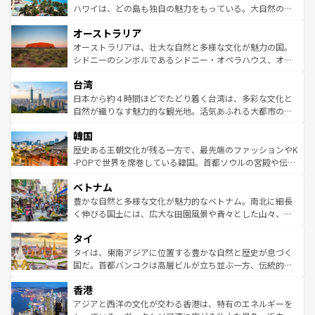
西部には大自然が広がり、グランドキャニオンやイエロー
ハワイは、どの島も独自の魅力をもっている。大自然の神
ストーン国立公園といった絶景が堪能できる。さらに、南
秘を感じたいなら、火山が生み出した壮大な景観を誇るハ
オーストラリア
部のニューオーリンズでは、音楽と美食が融合した独特の
ワイ島は見逃せない。また、定番の観光地といえばオアフ
文化が魅力。旅行者はアメリカの各地域で異なる魅力を楽
島だが、静かな自然を求めるならマウイ島やカウアイ島が
オーストラリアは、壮大な自然と多様な文化が魅力の国。
しみながら、その多様性と豊かな歴史を感じることができ
おすすめ。エメラルドグリーンに輝く海をはじめ、豊かな
シドニーのシンボルであるシドニー・オペラハウス、オー
るだろう。車でのロードトリップや列車の旅も、アメリカ
文化や歴史が息づいている。「アロハスピリット」と呼ば
ストラリア東海岸北部に広がる大サンゴ礁地帯グレートバ
ならではの贅沢な旅のスタイルだ。 なお、新着のアメリカ
台湾
れるおもてなしの心で訪れる人々を迎えてくれるハワイの
リアリーフや大陸中央部にそびえるウルル（エアーズロッ
情報は
コンテンツ一覧
を参照してほしい。
人々、おいしいローカルフードやハワイアンミュージッ
ク）、タスマニアの美しい原生林やケアンズの熱帯雨林な
日本から約４時間ほどでたどり着く台湾は、多彩な文化と
ク、伝統的なフラダンスなど、すべてがハワイの魅力を彩
ど、見どころがたくさん。また、カフェやワイン、オージ
自然が織りなす魅力的な観光地。活気あふれる大都市の台
っている。訪れるたびに新しい発見と感動が待っているハ
ービーフなどの食文化も豊かで、美味しいものであふれて
北やノスタルジックな町並みが人気な九份（ジォウフェ
ワイを、存分に味わってほしい。 なお、新着のハワイ情報
韓国
いる。アクティビティも充実しており、サーフィンやダイ
ン）、静ひつな山岳地帯である台湾東部など、都市の喧騒
は
コンテンツ一覧
を参照してほしい。
ビング、ハイキングなど、アウトドア好きにはたまらな
と山間の静けさが共存しており、訪れる人に新しい発見と
歴史ある王朝文化が残る一方で、最先端のファッションやK
い。オーストラリアの多彩な魅力を存分に味わいつくそ
驚きをもたらしてくれる。また、奥深い台湾の食文化も魅
-POPで世界を席巻している韓国。首都ソウルの宮殿や伝統
う。 なお、新着のオーストラリア情報は
コンテンツ一覧
を
力で、夜市などの屋台グルメから高級料理、ヘルシーで美
家屋が並ぶエリアでは韓国の歴史と文化に浸ることがで
参照してほしい。
ベトナム
容にもいいと評判のスイーツなど、バラエティ豊かな料理
き、地方に足を延ばせば四季折々の自然美を楽しむことが
が味わえる。 なお、新着の台湾情報は
コンテンツ一覧
を参
できる。そして、キムチや焼肉、絶品のストリートフード
豊かな自然と多様な文化が魅力的なベトナム。南北に細長
照してほしい。
まで、さまざまな韓国料理が待っている。夜には、韓国な
く伸びる国土には、広大な田園風景や青々とした山々、世
らではのナイトライフも堪能できる。あたたかいホスピタ
界遺産に登録された壮大な自然景観が点在し、都市部では
タイ
リティに包まれながら、韓国の多彩な魅力を心ゆくまで味
急速な発展と共に伝統が息づく。ハノイの古い町並みやホ
わってみてほしい。 なお、新着の韓国情報は
コンテンツ一
ーチミン市のフランス統治時代の建物も、独特の雰囲気を
タイは、東南アジアに位置する豊かな自然と歴史が息づく
覧
を参照してほしい。
醸し出している。また、バラエティの豊かさとおいしさで
国だ。首都バンコクは高層ビルが立ち並ぶ一方、伝統的な
世界中の食通を魅了してやまないベトナム料理も魅力のひ
寺院や市場がいたるところに点在し、古きよき文化と現代
香港
とつ。フォーやバインミー、ベトナムコーヒーなどは、ぜ
の活気が交差している。北部ではチェンマイなどの山岳地
ひ現地で味わいたい。どの地域を訪れてもあたたかい人々
帯で自然と触れ合い、南部ではプーケットやクラビの美し
アジアと西洋の文化が交わる香港は、特有のエネルギーを
が旅行者を迎えてくれるので、きっと忘れられない旅にな