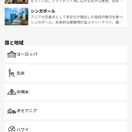
いビーチでリゾート気分を楽しむことができる。タイ料理
もっている。ヴィクトリア湾に広がる壮大な景色、近未来
るはずだ。 なお、新着のベトナム情報は
コンテンツ一覧
を
は世界的に有名で、屋台から高級レストランまで味覚を刺
的なアートスポット、そして歴史と現代が融合した町並
参照してほしい。
シンガポール
激する。気候は一年中温暖で、どの季節にも異なる楽しみ
み、どこを訪れても感動するはず。観光スポットが密集し
が待っている。親しみやすいタイの人々、仏教を中心とし
ており、効率よく見どころを回れるのも魅力。息をのむよ
アジアの交差点として多文化が融合した独自の魅力を放つ
た文化、そして多様な観光資源が、訪れる旅人を魅了し続
うな絶景から文化的な体験まで、香港を存分に楽しみ尽く
シンガポール。未来的な建築物が並ぶマリーナベイ、歴史
ける。 なお、新着のタイ情報は
コンテンツ一覧
を参照して
そう。 なお、新着の香港情報は
コンテンツ一覧
を参照して
と伝統を感じられるエスニックタウン、多数の緑豊かな公
ほしい。
ほしい。
園や自然保護区など、自然が調和した近代的な景観と文化
の多様性あふれるカラフルな町は、どこを歩いても新しい
国と地域
発見がある。さらに、治安のよさや充実した公共交通機関
も、旅行者にとっては魅力的なポイント。グルメも豊富
で、ホーカーズは地元の風情を楽しめる外せないスポット
ヨーロッパ
だ。訪れる人を飽きさせないシンガポールで、多様な魅力
を体感しよう。 なお、新着のシンガポール情報は
コンテン
ツ一覧
を参照してほしい。
北米
中南米
オセアニア
ハワイ