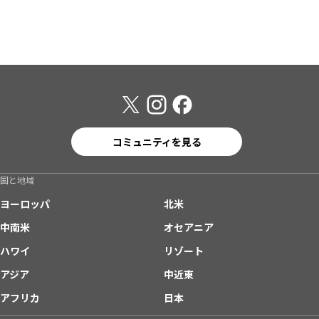
コミュニティを見る
国と地域
ヨーロッパ
北米
中南米
オセアニア
ハワイ
リゾート
アジア
中近東
アフリカ
日本