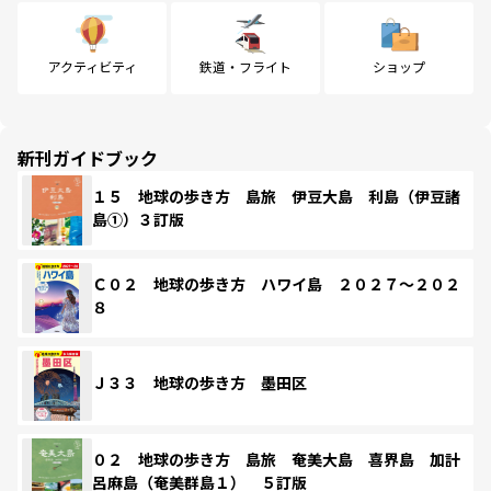
アクティビティ
鉄道・フライト
ショップ
新刊ガイドブック
１５ 地球の歩き方 島旅 伊豆大島 利島（伊豆諸
島①）３訂版
Ｃ０２ 地球の歩き方 ハワイ島 ２０２７～２０２
８
Ｊ３３ 地球の歩き方 墨田区
０２ 地球の歩き方 島旅 奄美大島 喜界島 加計
呂麻島（奄美群島１） ５訂版