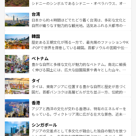
しみながら、その多様性と豊かな歴史を感じることができ
おすすめ。エメラルドグリーンに輝く海をはじめ、豊かな
シドニーのシンボルであるシドニー・オペラハウス、オー
るだろう。車でのロードトリップや列車の旅も、アメリカ
文化や歴史が息づいている。「アロハスピリット」と呼ば
ストラリア東海岸北部に広がる大サンゴ礁地帯グレートバ
ならではの贅沢な旅のスタイルだ。 なお、新着のアメリカ
台湾
れるおもてなしの心で訪れる人々を迎えてくれるハワイの
リアリーフや大陸中央部にそびえるウルル（エアーズロッ
情報は
コンテンツ一覧
を参照してほしい。
人々、おいしいローカルフードやハワイアンミュージッ
ク）、タスマニアの美しい原生林やケアンズの熱帯雨林な
日本から約４時間ほどでたどり着く台湾は、多彩な文化と
ク、伝統的なフラダンスなど、すべてがハワイの魅力を彩
ど、見どころがたくさん。また、カフェやワイン、オージ
自然が織りなす魅力的な観光地。活気あふれる大都市の台
っている。訪れるたびに新しい発見と感動が待っているハ
ービーフなどの食文化も豊かで、美味しいものであふれて
北やノスタルジックな町並みが人気な九份（ジォウフェ
ワイを、存分に味わってほしい。 なお、新着のハワイ情報
韓国
いる。アクティビティも充実しており、サーフィンやダイ
ン）、静ひつな山岳地帯である台湾東部など、都市の喧騒
は
コンテンツ一覧
を参照してほしい。
ビング、ハイキングなど、アウトドア好きにはたまらな
と山間の静けさが共存しており、訪れる人に新しい発見と
歴史ある王朝文化が残る一方で、最先端のファッションやK
い。オーストラリアの多彩な魅力を存分に味わいつくそ
驚きをもたらしてくれる。また、奥深い台湾の食文化も魅
-POPで世界を席巻している韓国。首都ソウルの宮殿や伝統
う。 なお、新着のオーストラリア情報は
コンテンツ一覧
を
力で、夜市などの屋台グルメから高級料理、ヘルシーで美
家屋が並ぶエリアでは韓国の歴史と文化に浸ることがで
参照してほしい。
ベトナム
容にもいいと評判のスイーツなど、バラエティ豊かな料理
き、地方に足を延ばせば四季折々の自然美を楽しむことが
が味わえる。 なお、新着の台湾情報は
コンテンツ一覧
を参
できる。そして、キムチや焼肉、絶品のストリートフード
豊かな自然と多様な文化が魅力的なベトナム。南北に細長
照してほしい。
まで、さまざまな韓国料理が待っている。夜には、韓国な
く伸びる国土には、広大な田園風景や青々とした山々、世
らではのナイトライフも堪能できる。あたたかいホスピタ
界遺産に登録された壮大な自然景観が点在し、都市部では
タイ
リティに包まれながら、韓国の多彩な魅力を心ゆくまで味
急速な発展と共に伝統が息づく。ハノイの古い町並みやホ
わってみてほしい。 なお、新着の韓国情報は
コンテンツ一
ーチミン市のフランス統治時代の建物も、独特の雰囲気を
タイは、東南アジアに位置する豊かな自然と歴史が息づく
覧
を参照してほしい。
醸し出している。また、バラエティの豊かさとおいしさで
国だ。首都バンコクは高層ビルが立ち並ぶ一方、伝統的な
世界中の食通を魅了してやまないベトナム料理も魅力のひ
寺院や市場がいたるところに点在し、古きよき文化と現代
香港
とつ。フォーやバインミー、ベトナムコーヒーなどは、ぜ
の活気が交差している。北部ではチェンマイなどの山岳地
ひ現地で味わいたい。どの地域を訪れてもあたたかい人々
帯で自然と触れ合い、南部ではプーケットやクラビの美し
アジアと西洋の文化が交わる香港は、特有のエネルギーを
が旅行者を迎えてくれるので、きっと忘れられない旅にな
いビーチでリゾート気分を楽しむことができる。タイ料理
もっている。ヴィクトリア湾に広がる壮大な景色、近未来
るはずだ。 なお、新着のベトナム情報は
コンテンツ一覧
を
は世界的に有名で、屋台から高級レストランまで味覚を刺
的なアートスポット、そして歴史と現代が融合した町並
参照してほしい。
シンガポール
激する。気候は一年中温暖で、どの季節にも異なる楽しみ
み、どこを訪れても感動するはず。観光スポットが密集し
が待っている。親しみやすいタイの人々、仏教を中心とし
ており、効率よく見どころを回れるのも魅力。息をのむよ
アジアの交差点として多文化が融合した独自の魅力を放つ
た文化、そして多様な観光資源が、訪れる旅人を魅了し続
うな絶景から文化的な体験まで、香港を存分に楽しみ尽く