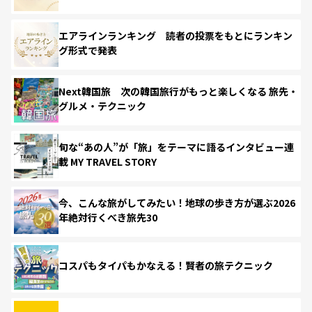
エアラインランキング 読者の投票をもとにランキン
グ形式で発表
Next韓国旅 次の韓国旅行がもっと楽しくなる 旅先・
グルメ・テクニック
旬な“あの人”が「旅」をテーマに語るインタビュー連
載 MY TRAVEL STORY
今、こんな旅がしてみたい！地球の歩き方が選ぶ2026
年絶対行くべき旅先30
コスパもタイパもかなえる！賢者の旅テクニック