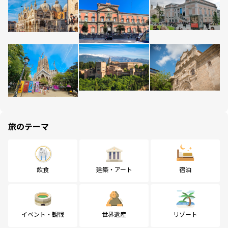
旅のテーマ
飲食
建築・アート
宿泊
イベント・観戦
世界遺産
リゾート