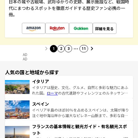
日本の城や古戦場、武将ゆかりの史跡、展示施設など、戦国時
代にまつわるスポットを徹底ガイドする歴史ファン必携の一
冊。
詳細を見る
…
1
2
3
11
AD
AD
人気の国と地域から探す
イタリア
イタリアは歴史、文化、グルメ、自然と多彩な魅力にあふ
れた国。
ローマ
の古代遺跡やフィレンツェのルネッサンス
美術、ヴェネツィアの運河など、歴史あるスポットはもち
スペイン
ろん、トスカーナの美しい田園風景やアマルフィ海岸の絶
景など、自然景観も見逃せない。観光の合間には、本場の
イベリア半島のほぼ80％を占めるスペインは、太陽が降り
ピザやパスタなど、絶品のイタリア料理を堪能することも
注ぐ地中海沿岸から雄大なピレネー山脈まで、多彩な自然
できる。朝目覚めてから夜眠るまで、すべての瞬間を楽し
と文化が詰まったヨーロッパ屈指の旅行先だ。多様な地域
フランスの基本情報と観光ガイド・有名観光スポ
ませてくれるイタリアで、忘れられない旅をしてみよう！
文化が根付くこの国では、情熱的なフラメンコ、熱気あふ
なお、新着のイタリア情報は
コンテンツ一覧
を参照してほ
れる闘牛、そして美味しいタパスが生活の一部となってい
ット
しい。
る。首都マドリードの洗練された雰囲気や、バルセロナの