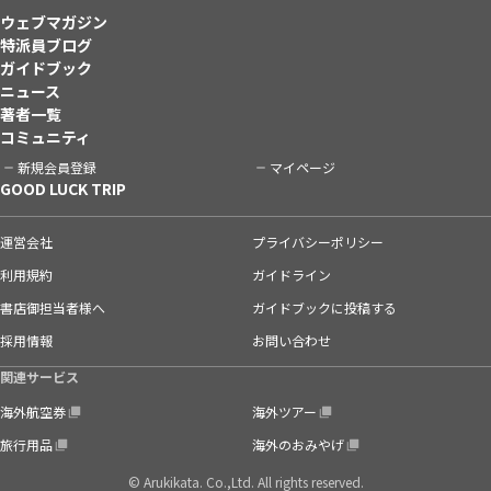
ウェブマガジン
特派員ブログ
ガイドブック
ニュース
著者一覧
コミュニティ
新規会員登録
マイページ
GOOD LUCK TRIP
運営会社
プライバシーポリシー
利用規約
ガイドライン
書店御担当者様へ
ガイドブックに投稿する
採用情報
お問い合わせ
関連サービス
海外航空券
海外ツアー
旅行用品
海外のおみやげ
© Arukikata. Co.,Ltd. All rights reserved.