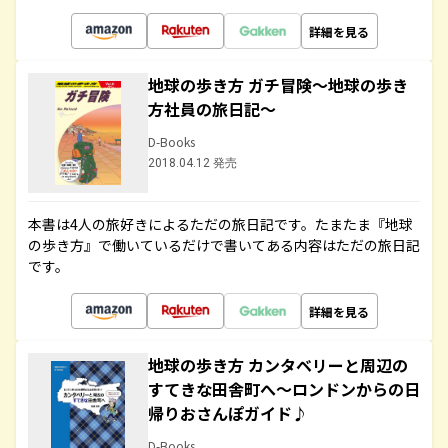
詳細を見る
地球の歩き方 ガチ冒険～地球の歩き
方社員の旅日記～
D-Books
2018.04.12 発売
本書は4人の旅好きによるただの旅日記です。たまたま『地球
の歩き方』で働いているだけで書いてある内容はただの旅日記
です。
詳細を見る
地球の歩き方 カンタベリーと周辺の
すてきな田舎町へ～ロンドンからの日
帰りおさんぽガイド♪
D-Books