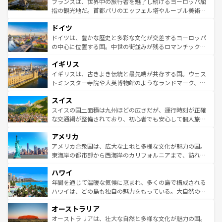
フランスは、世界中の旅行者を魅了し続けるヨーロッパ屈
アートに溢れた街角から、地方では古代ローマ遺跡や中世
指の観光地だ。首都パリのエッフェル塔やルーブル美術館
の城塞都市、穏やかなビーチリゾートまで多彩な表情を見
といった象徴的なスポットから、田舎町の古風な美しさま
せる。地方によって風土や気候が異なるスペインはその個
ドイツ
で、幅広い魅力が詰まっている。華麗な宮殿、歴史的な大
性で訪れる人を魅了する。 なお、新着のスペイン情報は
コ
聖堂、美しいビーチ、そして豊かな自然が、訪れる者を心
ドイツは、豊かな歴史と多彩な文化が交差するヨーロッパ
ンテンツ一覧
を参照してほしい。
から魅了する。また、フランスは美食の国としても知ら
の中心に位置する国。中世の街並みが残るロマンチック街
れ、フランス料理はユネスコ無形文化遺産にも登録されて
道から、未来を先取りするようなモダンな都市まで多様な
イギリス
いる。シャンパンの発祥地であるランス、プロヴァンスの
顔を持つこの国は、どこを歩いても飽きることがない。ベ
香り高いラベンダー畑など、多彩な楽しみ方が可能だ。さ
ルリンの文化的活気、バイエルン州のアルプスの絶景、そ
イギリスは、古きよき伝統と最先端が共存する国。ウェス
らに、パリ以外の地域にも魅力が溢れており、どの街角に
してライン川沿いのワイン畑といった風景は必見。ビール
トミンスター寺院や大英博物館のようなランドマーク、歴
も豊かな歴史と文化が息づいている。パリ以外の個性あふ
とソーセージを味わいながら地元の人と過ごす楽しい時間
史ある大学都市、美しい丘陵地帯や牧歌的な風景など、エ
れる地方に足を運ぶとそれぞれで全く異なる文化を体験で
スイス
は、お酒好きな人にはぜひ体験してほしい。 なお、新着の
リアごとに異なる魅力がある。また、優雅なアフタヌーン
きるだろう。 なお、新着のフランス情報は
コンテンツ一覧
ドイツ情報は
コンテンツ一覧
を参照してほしい。
ティー、ビール好きにはたまらない英国パブ、サッカー観
スイスの国土面積は九州ほどの広さだが、運行時刻が正確
を参照してほしい。
戦など、本場だからこそできる体験も豊富。イギリスを旅
な交通網が整備されており、初心者でも安心して個人旅行
して楽しみつくそう。 なお、新着のイギリス情報は
コンテ
を楽しめる。日本同様に時刻表どおりの旅が可能だ。中世
アメリカ
ンツ一覧
を参照してほしい。
の建物がそのまま残る町や、スイスならではのユニークな
博物館もあり、アルプス観光だけでなく町歩きも満喫する
アメリカ合衆国は、広大な土地と多様な文化が魅力の国。
ことができる。国民の所得が高いため物価も高いが、旅行
東海岸の都市部から西海岸のカリフォルニアまで、訪れる
者向けの交通パス提供のサービスもあり、うまく活用すれ
場所ごとに異なる風景と体験が待っている。ニューヨーク
ハワイ
ば市内交通費無料で観光を楽しむこともできる。 なお、新
のような巨大都市は、観光、ショッピング、エンターテイ
着のスイス情報は
コンテンツ一覧
を参照してほしい。
ンメントが詰まった刺激的なスポットだ。一方、アメリカ
年間を通じて温暖な気候に恵まれ、多くの島で構成される
西部には大自然が広がり、グランドキャニオンやイエロー
ハワイは、どの島も独自の魅力をもっている。大自然の神
ストーン国立公園といった絶景が堪能できる。さらに、南
秘を感じたいなら、火山が生み出した壮大な景観を誇るハ
オーストラリア
部のニューオーリンズでは、音楽と美食が融合した独特の
ワイ島は見逃せない。また、定番の観光地といえばオアフ
文化が魅力。旅行者はアメリカの各地域で異なる魅力を楽
島だが、静かな自然を求めるならマウイ島やカウアイ島が
オーストラリアは、壮大な自然と多様な文化が魅力の国。