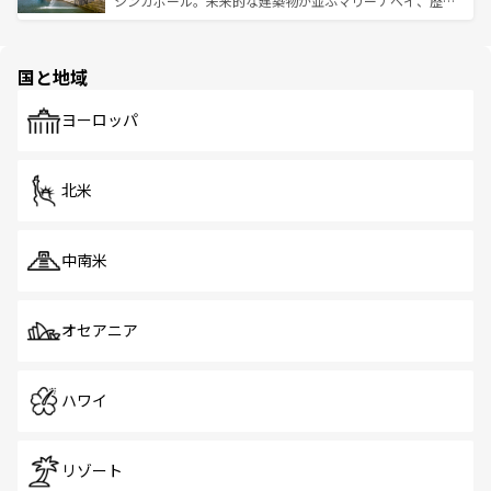
シンガポール。未来的な建築物が並ぶマリーナベイ、歴史
ける。 なお、新着のタイ情報は
コンテンツ一覧
を参照して
そう。 なお、新着の香港情報は
コンテンツ一覧
を参照して
と伝統を感じられるエスニックタウン、多数の緑豊かな公
ほしい。
ほしい。
園や自然保護区など、自然が調和した近代的な景観と文化
の多様性あふれるカラフルな町は、どこを歩いても新しい
国と地域
発見がある。さらに、治安のよさや充実した公共交通機関
も、旅行者にとっては魅力的なポイント。グルメも豊富
で、ホーカーズは地元の風情を楽しめる外せないスポット
ヨーロッパ
だ。訪れる人を飽きさせないシンガポールで、多様な魅力
を体感しよう。 なお、新着のシンガポール情報は
コンテン
ツ一覧
を参照してほしい。
北米
中南米
オセアニア
ハワイ
リゾート